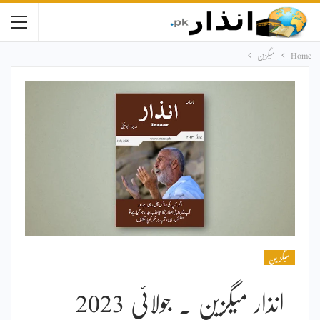
Home
میگزین
میگزین
انذار میگزین ۔ جولائی 2023