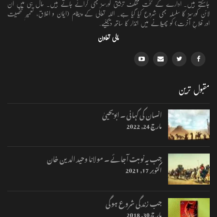
جاسکتے ہیں۔ ادارے کے تحت مختلف تربیتی کورسز بھی کرائے جاتے ہیں۔ حال ہی میں آن
لائن کورسز کا سلسلہ بھی شروع کیا گیا ہے۔ اللہ تعالٰی کے پیغام (ایمان و اخلاق، تعمیرِ شخصیت
اور فلاحِ آخرت) کو پھیلانے میں انذار کا ساتھ دیجئیے.
مالی تعاون
مقبول ترین
انسان کی کہانی ۔ ابویحییٰ
مارچ 24, 2022
جب یہ نوبت آجائے ۔ مولانا وحید الدین خان
اکتوبر 17, 2021
جب زندگی شروع ہوگی
مارچ 30, 2018