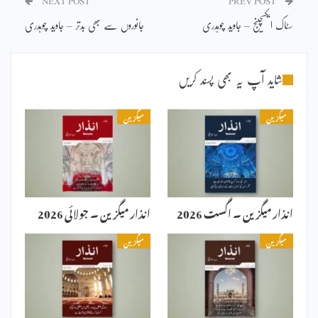
NEXT POST
PREV POST
سٹاک ایکسچینج – جاوید چوہدری
جانوروں سے بھی بدتر – جاوید چوہدری
شاید آپ یہ بھی پسند کریں
میگزین
میگزین
انذار میگزین ۔ اگست 2026
انذار میگزین ۔ جولائی 2026
میگزین
میگزین