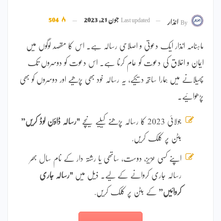
Last updated
جون 21, 2023
504
By
انذار
ماہنامہ انذار ایک دعوتی و اصلاحی رسالہ ہے۔ اس کا مقصد لوگوں میں
ایمان و اخلاق کی دعوت کو عام کرنا ہے۔ اس دعوت کو دوسروں تک
پھیلانے میں ہمارا ساتھ دیجیے، یہ رسالہ خود بھی پڑھیے اور دوسروں کو بھی
پڑھوائیے۔
جولائی 2023 کا رسالہ پڑھنے کیلیے نیچے
"رسالہ ڈاؤن لوڈ کریں”
بٹن پر کلک کریں.
اپنے کسی عزیز، دوست، ساتھی یا رشتہ دار کے نام سال بھر
رسالہ جاری کروانے کے لیے۔ ذیل میں
"رسالہ جاری
کروائیں”
کے بٹن پر کلک کریں.