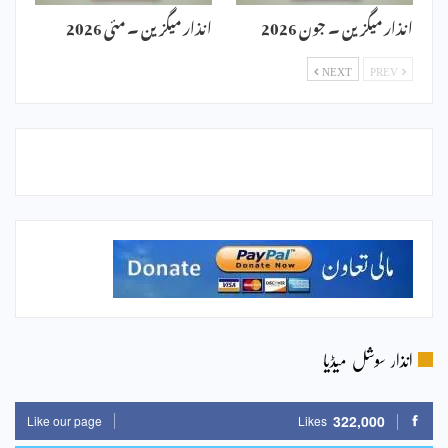
انذار میگزین ۔ جون 2026
انذار میگزین ۔ مئی 2026
NEXT
PREV
انذار سوشل میڈیا
322,000
Like our page
Likes