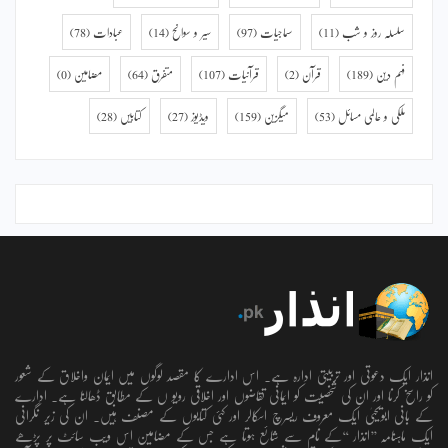
سلسلہ روز و شب
(11)
سماجیات
(97)
سیر و سوانح
(14)
عبادات
(78)
فہم دین
(189)
قرآن
(2)
قرآنیات
(107)
متفرق
(64)
مضامین
(0)
ملکی و عالمی مسائل
(53)
میگزین
(159)
ویڈیوز
(27)
کتابیں
(28)
انذار ایک دعوتی اور تربیتی ادارہ ہے۔ اس ادارے کا مقصد لوگوں میں ایمان واخلاق کے شعور
کو راسخ کرنا اور ان کی شخصیت کو ایمانی تقاضوں اور اخلاقی رویو ں کے مطابق ڈھالنا ہے۔ ادارے
کے بانی ابویحییٰ ایک معروف ریسرچ اسکالر اور کئی کتابوں کے مصنف ہیں۔ ان کی زیر نگرانی
ایک ماہنامہ ’’انذار ‘‘کے نام سے شائع ہوتا ہے جس کے مضامین اس ویب سائٹ پر پڑھے