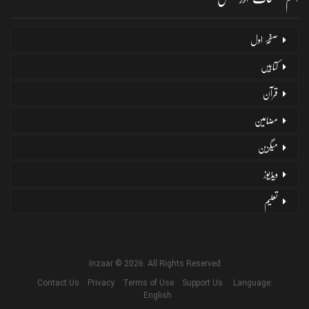
صفحۂ اول
کتابیں
قرآن
مضامین
میگزین
ویڈیوز
تعلیم
Inzaar © 2026. All Rights Reserved
Contact Us
Privacy
Terms of Use
Support Us
Language:
English