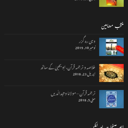
منتخب مضامین
وہی رہ گزر
نومبر 10, 2019
خلاصہ و ترجمہ قرآن، ابو یحییٰ کے ساتھ
اپریل 23, 2018
ترجمہ قرآن – مولانا وحیدالّدیں
مئی 5, 2018
اہم صفحات اور لنکس