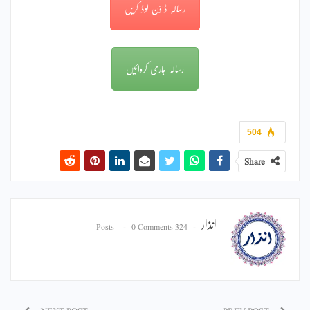
رسالہ ڈاؤن لوڈ کریں
رسالہ جاری کروائیں
504
Share
انذار
0 Comments
324 Posts