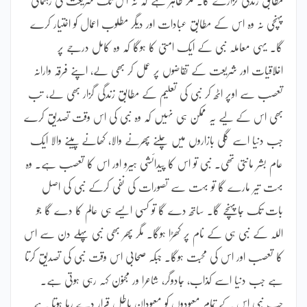
پہنچی نہ وہ اس کے مطابق عبادات اور دیگر مطلوب اعمال کو اختیار کرے
گا۔ یہی معاملہ نبی کے ایک امتی کا ہوگا کہ وہ کامل درجے پر
اخلاقیات اور شریعت کے تقاضوں پر عمل کر بھی لے، اپنے فرقہ وارانہ
تعصب سے اوپر اٹھ کر نبی کی تعلیم کے مطابق زندگی گزار بھی لے، تب
بھی اس کے لیے یہ ممکن ہی نہیں کہ وہ نبی کی اس وقت تصدیق کرے
جب دنیا اسے گلی بازاروں میں چلنے پھرنے والا، کھانے پینے والا ایک
عام بشر مانتی تھی۔ نبی تو اس کا پیدائشی ہیرو اور اس کا تعصب ہے۔ وہ
بہت تیر مارے گا تو بہت سے تصورات کی نفی کرکے نبی کی اصل
بات تک جاپہنچے گا۔ ساتھ دے گا تو کسی ایسے ہی عالم کا دے گا جو
اللہ کے نبی ہی کے نام پر کھڑا ہوگا۔ مگر پھر بھی نبی پہلے دن سے اس
کا تعصب اور اس کی محبت ہوگا۔ جبکہ صحابی اس وقت نبی کی تصدیق کرتا
ہے جب دنیا اسے کذاب، جادوگر، شاعرا ور مجنون کہہ رہی ہوتی ہے۔
جب نبی اس کے تمام معبودوں کو معبودان باطل قرار دے رہا ہوتا ہے۔