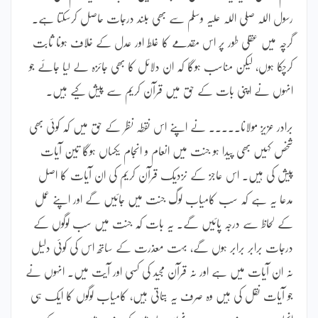
رسول اللہ صلی اللہ علیہ وسلم سے بھی بلند درجات حاصل کرسکتا ہے۔
گرچہ میں عقلی طور پر اس مقدمے کا غلط اور عدل کے خلاف ہونا ثابت
کرچکا ہوں، لیکن مناسب ہوگا کہ ان دلائل کا بھی جائزہ لے لیا جائے جو
انہوں نے اپنی بات کے حق میں قرآن کریم سے پیش کیے ہیں۔
برادر عزیز مولانا۔۔۔۔۔ نے اپنے اس نقطہ نظر کے حق میں کہ کوئی بھی
شخص کہیں بھی پیدا ہو جنت میں انعام و انجام یکساں ہوگا تین آیات
پیش کی ہیں۔ اس عاجز کے نزدیک قرآن کریم کی ان آیات کا اصل
مدعا یہ ہے کہ سب کامیاب لوگ جنت میں جائیں گے اور اپنے عمل
کے لحاظ سے درجہ پائیں گے۔ یہ بات کہ جنت میں سب لوگوں کے
درجات برابر برابر ہوں گے، بہت معذرت کے ساتھ اس کی کوئی دلیل
نہ ان آیات میں ہے اور نہ قرآن مجید کی کسی اور آیت میں۔ انہوں نے
جو آیات نقل کی ہیں وہ صرف یہ بتاتی ہیں، کامیاب لوگوں کا ایک ہی