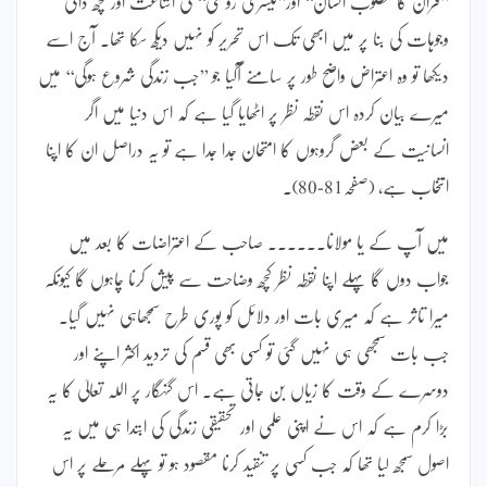
’’قران کا مطلوب انسان‘‘ اور’’تیسری روشنی‘‘ کی اشاعت اور کچھ ذاتی
وجوہات کی بنا پر میں ابھی تک اس تحریر کو نہیں دیکھ سکا تھا۔ آج اسے
دیکھا تو وہ اعتراض واضح طور پر سامنے آگیا جو ’’جب زندگی شروع ہوگی‘‘ میں
میرے بیان کردہ اس نقطہ نظر پر اٹھایا گیا ہے کہ اس دنیا میں اگر
انسانیت کے بعض گروہوں کا امتحان جدا جدا ہے تو یہ دراصل ان کا اپنا
انتخاب ہے، (صفحہ81-80)۔
میں آپ کے یا مولانا۔۔۔۔۔۔ صاحب کے اعتراضات کا بعد میں
جواب دوں گا پہلے اپنا نقطہ نظر کچھ وضاحت سے پیش کرنا چاہوں گا کیونکہ
میرا تاثر ہے کہ میری بات اور دلائل کو پوری طرح سمجھاہی نہیں گیا۔
جب بات سمجھی ہی نہیں گئی تو کسی بھی قسم کی تردید اکثر اپنے اور
دوسرے کے وقت کا زیاں بن جاتی ہے۔ اس گنہگار پر اللہ تعالیٰ کا یہ
بڑا کرم ہے کہ اس نے اپنی علمی اور تحقیقی زندگی کی ابتدا ہی میں یہ
اصول سمجھ لیا تھا کہ جب کسی پر تنقید کرنا مقصود ہو تو پہلے مرحلے پر اس