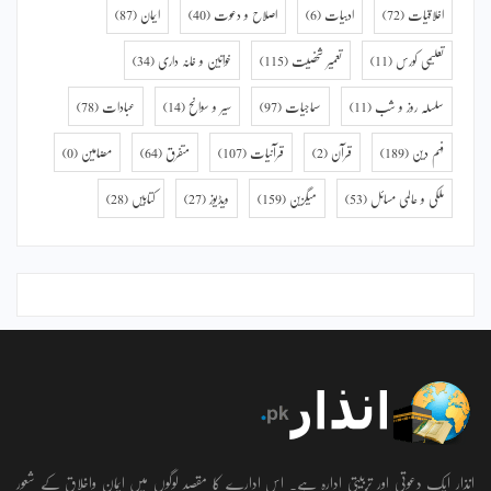
اخلاقیات
(72)
ادبیات
(6)
اصلاح و دعوت
(40)
ایمان
(87)
تعلیمی کورس
(11)
تعمیر شخصیت
(115)
خواتین و خانہ داری
(34)
سلسلہ روز و شب
(11)
سماجیات
(97)
سیر و سوانح
(14)
عبادات
(78)
فہم دین
(189)
قرآن
(2)
قرآنیات
(107)
متفرق
(64)
مضامین
(0)
ملکی و عالمی مسائل
(53)
میگزین
(159)
ویڈیوز
(27)
کتابیں
(28)
انذار ایک دعوتی اور تربیتی ادارہ ہے۔ اس ادارے کا مقصد لوگوں میں ایمان واخلاق کے شعور