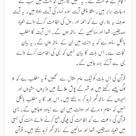
انجام ہے وہ جنت ہے۔ یہ نہیں بتا رہیں کہ جنت میں سب کے
درجات برابر ہیں۔ مثلا پہلی آیت سورہ نساء کی آیت 66 ہیں۔ یہ آیت
صرف یہ بتا رہی ہے کہ اللہ اور رسول کی اطاعت کرنے والے انبیا،
صدیقین، شہدا اور صالحین کے ساتھ ہوں گے۔ اس آیت کا مطلب
بالکل سادہ ہے کہ یہ جنت میں ان کے ساتھ ہوں گے۔ یہ بیان
نجات ہے۔ اس بات کا بیان نہیں کہ نبی کی اطاعت کرنے والے
نبی سے آگے بڑھ جائیں گے۔
قرآن کی اس بات کو ایک عام مثال سے سمجھیں تو یہ مطلب ہے کہ جو
لوگ پیسے رکھتے ہیں وہ شہر کے پوش علاقے میں وزیروں، مشیروں اور
امیروں کے ساتھ گھر خرید کر رہ سکتے ہیں۔ اس جملہ کا یہ مطلب بالکل
نہیں کہ مقام و مرتبے اور دولت میں ان سے زیادہ ہوجائیں گے۔ یہی
قرآن کی دعوت ہے کہ اطاعت کی پونچی جمع کرنے والے جنت کی بستی
میں انبیا، صدیقین، شہدا اور صالحین کے ساتھ گھر خرید سکتے ہیں۔ قرآن