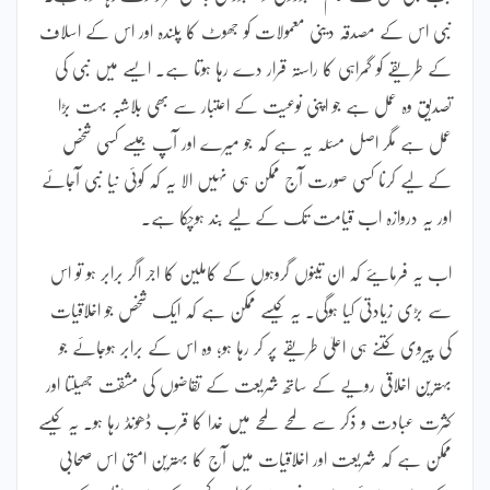
نبی اس کے مصدقہ دینی معمولات کو جھوٹ کا پلندہ اور اس کے اسلاف
کے طریقے کو گمراہی کا راستہ قرار دے رہا ہوتا ہے۔ ایسے میں نبی کی
تصدیق وہ عمل ہے جو اپنی نوعیت کے اعتبار سے بھی بلاشبہ بہت بڑا
عمل ہے مگر اصل مسئلہ یہ ہے کہ جو میرے اور آپ جیسے کسی شخص
کے لیے کرنا کسی صورت آج ممکن ہی نہیں الا یہ کہ کوئی نیا نبی آجائے
اور یہ دروازہ اب قیامت تک کے لیے بند ہوچکا ہے۔
اب یہ فرمایئے کہ ان تینوں گروہوں کے کاملین کا اجر اگر برابر ہو تو اس
سے بڑی زیادتی کیا ہوگی۔ یہ کیسے ممکن ہے کہ ایک شخص جو اخلاقیات
کی پیروی کتنے ہی اعلیٰ طریقے پر کر رہا ہو؛ وہ اس کے برابر ہوجائے جو
بہترین اخلاقی رویے کے ساتھ شریعت کے تقاضوں کی مشقت جھیلتا اور
کثرت عبادت و ذکر سے لمحے لمحے میں خدا کا قرب ڈھونڈ رہا ہو۔ یہ کیسے
ممکن ہے کہ شریعت اور اخلاقیات میں آج کا بہترین امتی اس صحابی