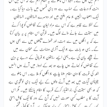
جہنم میں ہوں گے۔ البتہ اس پہلو سے یہ مقام اہم ہے کہ اس میں اہل
جنت کو درجات کے حساب سے دو بڑی قسموں میں بانٹ دیا گیا ہے۔
ایک اصحاب الیمین جو عام جنتی ہیں اور دوسرے السابقون۔ السابقون
کے لفظ سے ظاہر ہے کہ اس سے مراد ایمان کے تقاضوں کو پورا کرنے
میں سبقت لے جانے والے لوگ ہیں۔ قرآن اس مقام پر یہ بیان کرتا
ہے کہ یہ اگلوں میں سے بہت، اور تھوڑے پچھلوں میں سے بھی ہوں
گے۔ یہی وہ بات ہے جو ایک آخری وضاحت کے عنوان سے میں
نے پیچھے بیان کی ہے۔یعنی ایسے سابقون جو قربانی کے درجے پر دین
کے تقاضوں کو نبھاتے ہوں چاہے وہ بعد کے ادوار میں آئے ہوں انہیں
اللہ کی قربت کا وہی مقام ملنا چاہیے جو اگلوں کو ملا ہے۔ اس پہلو سے
یقیناًان آیات میں بعد میں آنے والوں کے لیے ایک بڑی خوشخبری ہے
کہ وہ بھی سبقت کی راہ اختیار کرکے قرب کا مقام پاسکتے ہیں۔ مگر اس
آیت کا یہ مطلب کسی صورت نہیں کہ آج کے دور کا ایک کامل امتی
نبی کے دور کے کامل امتی کے برابر ہوسکتا ہے۔ آج کا کوئی شخص