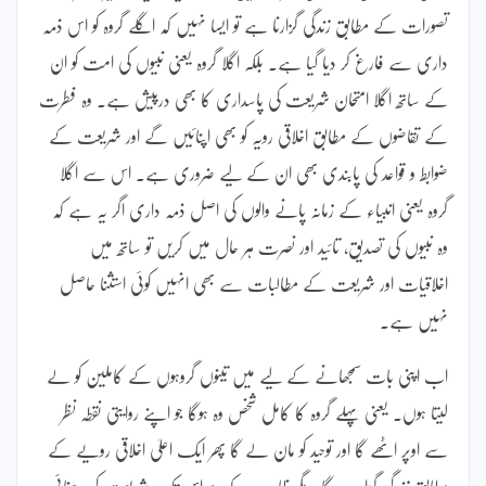
تصورات کے مطابق زندگی گزارنا ہے تو ایسا نہیں کہ اگلے گروہ کو اس ذمہ
داری سے فارغ کر دیا گیا ہے۔ بلکہ اگلا گروہ یعنی نبیوں کی امت کو ان
کے ساتھ اگلا امتحان شریعت کی پاسداری کا بھی درپیش ہے۔ وہ فطرت
کے تقاضوں کے مطابق اخلاقی رویہ کو بھی اپنائیں گے اور شریعت کے
ضوابط و قواعد کی پابندی بھی ان کے لیے ضروری ہے۔ اس سے اگلا
گروہ یعنی انبیاء کے زمانہ پانے والوں کی اصل ذمہ داری اگر یہ ہے کہ
وہ نبیوں کی تصدیق، تائید اور نصرت ہر حال میں کریں تو ساتھ میں
اخلاقیات اور شریعت کے مطالبات سے بھی انہیں کوئی استثنا حاصل
نہیں ہے۔
اب اپنی بات سمجھانے کے لیے میں تینوں گروہوں کے کاملین کو لے
لیتا ہوں۔ یعنی پہلے گروہ کا کامل شخص وہ ہوگا جو اپنے روایتی نقطہ نظر
سے اوپر اٹھے گا اور توحید کو مان لے گا پھر ایک اعلیٰ اخلاقی رویے کے
مطابق زندگی گزارے گا۔ مگر ظاہر ہے کہ نہ اس تک شریعت کی رہنمائی