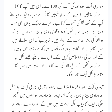
دوسری آیت سورہ توبہ کی آیت نمبر 100 ہے۔ اس میں آپ کا کہنا
ہے کہ سابقین الاولین کے ساتھ متبعین کا ذکر اور سب کو ایک نوید سنانا
آپ کے نقطہ نظر کی تصویب کرتا ہے۔ میرے نزدیک یہاں بھی مسئلہ
وہی ہے۔ یہاں سب لوگوں کو جو خوشخبری دی جارہی ہے وہ یہ ہے کہ
وہ اللہ کی رضا اور جنت کے حقدار ہیں۔ ظاہر ہے کہ اس معاملے میں
سب کامیاب اور نجات یافتہ لوگ یکساں ہیں کہ وہ جنت میں جائیں
گے اور اللہ کی رضا حاصل کریں گے۔ اس سے یہ نتیجہ کیسے نکل رہا
ہے کہ ہر شخص کے لیے اللہ کی رضا کا درجہ اور جنت میں سب کا
مقام با لکل ایک جیسا ہوگا۔
تیسری آیت سورہ واقعہ 14-16 ہے ۔سورہ واقعہ کی ابتدائی آیات کا اصل
اور بنیادی پیغام یہی ہے کہ انسانیت روز قیامت دو حصوں میں تقسیم
ہوگی۔ ایک کامیاب لوگ جو جنت میں ہوں گے اور دوسرے ناکام جو