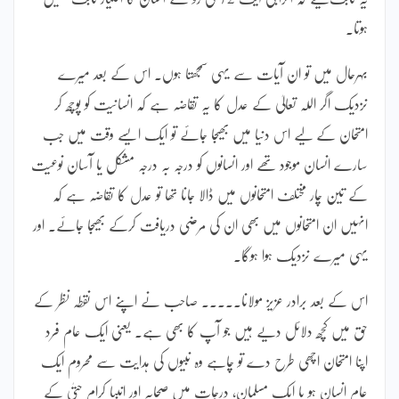
ہوتا۔
بہرحال میں تو ان آیات سے یہی سمجھتا ہوں۔ اس کے بعد میرے
نزدیک اگر اللہ تعالیٰ کے عدل کا یہ تقاضہ ہے کہ انسانیت کو پوچھ کر
امتحان کے لیے اس دنیا میں بھیجا جائے تو ایک ایسے وقت میں جب
سارے انسان موجود تھے اور انسانوں کو درجہ بہ درجہ مشکل یا آسان نوعیت
کے تین چار مختلف امتحانوں میں ڈالا جانا تھا تو عدل کا تقاضہ ہے کہ
انہیں ان امتحانوں میں بھی ان کی مرضی دریافت کرکے بھیجا جائے۔ اور
یہی میرے نزدیک ہوا ہوگا۔
اس کے بعد برادر عزیز مولانا۔۔۔۔۔ صاحب نے اپنے اس نقطہ نظر کے
حق میں کچھ دلائل دیے ہیں جو آپ کا بھی ہے۔ یعنی ایک عام فرد
اپنا امتحان اچھی طرح دے تو چاہے وہ نبیوں کی ہدایت سے محروم ایک
عام انسان ہو یا ایک مسلمان، درجات میں صحابہ اور انبیا کرام حتیٰ کے