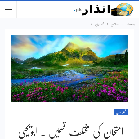
Home
مضامین
فہم دین
فہم دین
امتحان کی مختلف قسمیں ۔ ابویحییٰ