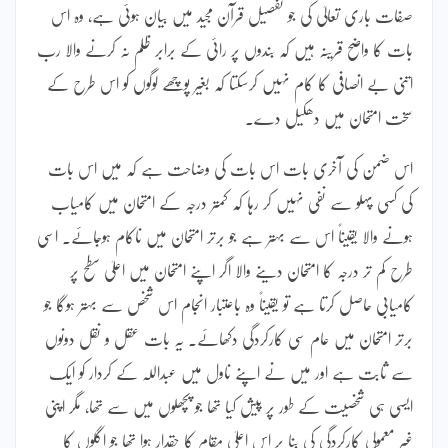
صفات باری تعالیٰ کی جو تفصیل قرآن مجید میں بیان ہوئی ہے، وہ اس
بات کا واضح قرینہ ہیں کہ بندوں پر رائی کے برابر ظلم نہ کرنے والا رب
اتنی بے انصافی کا کام نہیں کرسکتا کہ بغیر پوچھے لوگوں کو اس طرح کے
سخت امتحان میں دھکیل دے۔
اس ضمن کی آخری بات اس بات کی وضاحت ہے کہ میں اس بات
کی کسی پہلو سے نفی نہیں کر رہا کہ کمتر درجہ کے امتحان میں کامیاب
ہونے والا یقیناً اس سے بہتر ہے جو برتر امتحان میں ناکام ہوجائے۔ اسی
طرح کم تر درجہ کا امتحان دینے والا اگر اپنے امتحان میں اعلیٰ سطح پر
کامیابی حاصل کرتا ہے تو یقیناً وہ باعتبار انجام اس شخص سے بہتر ہوگا جو
برتر امتحان میں عام سی کارکردگی دکھائے۔ یہ بات عقل و نقل دونوں
سے ثابت ہے اور میں نے اپنے ناول میں عبداللہ کے کردار کو ایک
ایسی ہی شخصیت کے طور پر پیش کیا تھا جو پچھلوں میں سے تھا، مگر اپنی
غیر معمولی کارکردگی کی بنا پر اس اعلیٰ مقام کا حقدار ہوا تھا جو اگلوں کا