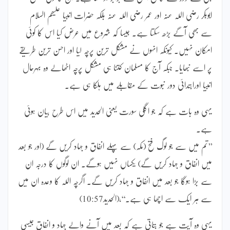
ابوبکر رضی اللہ عنہ اور عمر رضی اللہ عنہ بلکہ حضرات انبیا علیھم السلام
سے بھی آگے بڑھ سکتا ہے۔ جیسا کہ شروع میں عرض کیا اس کا کوئی
امکان نہیں۔ کیونکہ انہوں نے مشکل ترین پرچہ لیا اور احسن ترین طریقے
پر اسے نبھایا۔ جبکہ آج کا مسلمان کتنا ہی مشکل پرچہ اٹھالے وہ بہرحال
انبیا اورابتدائی دور نبوت کے مقابلے میں ہلکا ہی ہے۔
یہی وہ بات ہے کہ جو اگلی سورت یعنی الحدید میں اس طرح بیان ہوئی
ہے۔
’’تم میں سے جو لوگ فتح (مکہ) سے پہلے انفاق و جہاد کریں گے (اور جو بعد
میں انفاق و جہاد کریں گے) یکساں نہیں ہوگے۔ ان لوگوں کا درجہ ان
سے بڑا ہوگا جو بعد میں انفاق و جہاد کریں گے۔ اگرچہ اللہ کا وعدہ ان میں
سے ہر ایک سے اچھا ہی ہے۔‘‘،(الحدید10:57)
یہی وہ آیت ہے جو بتاتی ہے کہ بعد میں آنے والے جہاد و انفاق جیسی