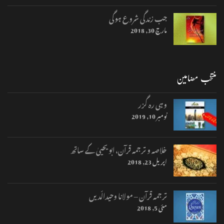
جب زندگی شروع ہوگی
مارچ 30, 2018
منتخب مضامین
وہی رہ گزر
نومبر 10, 2019
خلاصہ و ترجمہ قرآن، ابو یحییٰ کے ساتھ
اپریل 23, 2018
ترجمہ قرآن – مولانا وحیدالّدیں
مئی 5, 2018