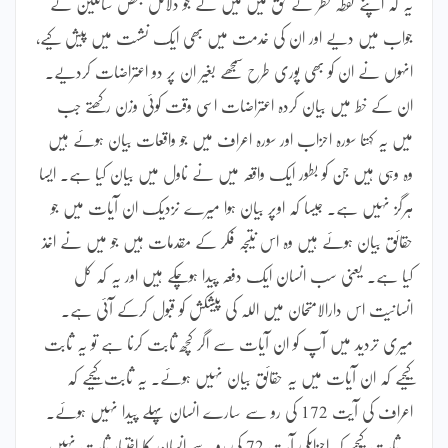
یہ کہ اپنے نقطہ نظر کے حق میں میں نے جو دلائل بعض سائلین کے
جواب میں دیے اور ان کی خدمت میں بھی ایک نشست میں پیش کیے،
انہوں نے ان کو بھی پوری طرح سمجھے بغیر ان پر دو اعتراضات کردیے۔
ان کے خط میں بیان کردہ اعتراضات اسی وقت کوئی وزن رکھتے جب
میں یہ کہتا سورہ احزاب اور سورہ اعراف میں جو واقعات بیان ہوئے ہیں
وہ وہی ہیں جن کو بطور ایک واقعہ میں نے ناول میں بیان کیا ہے۔ ایسا
ہرگز نہیں ہے۔ جیسا کہ اوپر بیان ہوا میرے نزدیک ان آیات میں جو
حقائق بیان ہوئے ہیں وہ اس نتیجہ فکر کے مقدمات ہیں جو میں نے اخذ
کیا ہے۔ یعنی سب انسان ایک دفعہ پیدا ہوچکے ہیں اور یہ کہ کل
انسانیت اس دارالامتحان میں اللہ کی پیشکش کو قبول کرکے آئی ہے۔
میری تردید میں آپ کو ان آیات سے اگر کچھ ثابت کرنا ہے تو یہ ثابت
کیجیے کہ ان آیات میں یہ حقائق بیان نہیں ہوئے۔ یہ ثابت کیجیے کہ
اعراف کی آیت 172 کی رو سے سارے انسان پہلے پیدا نہیں ہوئے۔
یہ ثابت کیجیے کہ احزابکی آیت 72 کی رو سے انسان کا اختیار ثابت نہیں