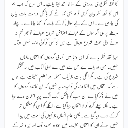
کا نقطہ نظر پوری ہمدردی کے ساتھ سمجھ لینا چاہیے۔ اس طرح کہ جب ہم
اس کا نقطہ نظر بیان کریں تو وہ بھی کہہ اٹھے کہ بالکل درست بات بیان
کی جارہی ہے۔ اس کے لیے سوال کرکے بات کو سمجھا جاتا ہے۔ پہلے
مرحلے پر ہی اگر سوال کے بجائے اعتراض شروع ہوجائے تو پھر ختم نہ
ہونے والی بحث شروع ہوجاتی ہے جس کا کسی کو کوئی فائدہ نہیں ہوتا۔
میرا نقطہ نظر یہ ہے کہ اس دنیا میں انسانی گروہوں کا امتحان یکساں
نہیں۔ یہی وہ بات ہے جس سے میں نے اپنی کتاب میں یہ گفتگو
شروع کی ہے۔ مگر اگلی بات جو ایک مسلمہ اور معلوم حقیقت ہے وہ یہ
ہے کہ امتحان میں اختلاف کی نوعیت یہ نہیں کہ جن نمائندہ گروہوں کا
میں نے ذکر کیا ہے ان سب کو بالکل الگ الگ پرچہ امتحان دے دیا
ہے۔ بلکہ پہلے گروہ کو جو امتحان دیا گیا ہے، اگلے کو اسی کو مشکل تر
کرکے دے دیا گیا ہے۔ یعنی عام انسان جو نبیوں کی امت میں پیدا
نہیں ہوئے ان کا امتحان فطرت میں موجودہ عقیدہ توحید اور خیر و شر کے