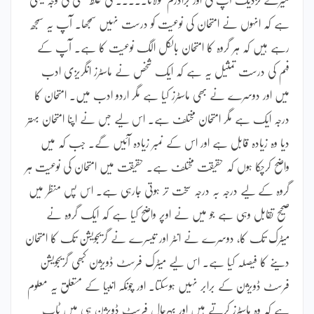
ہے کہ انہوں نے امتحان کی نوعیت کو درست نہیں سمجھا۔ آپ یہ سمجھ
رہے ہیں کہ ہر گروہ کا امتحان بالکل الگ نوعیت کا ہے۔ آپ کے
فہم کی درست تمثیل یہ ہے کہ ایک شخص نے ماسٹرز انگریزی ادب
میں اور دوسرے نے بھی ماسٹرز کیا ہے مگر اردو ادب میں۔ امتحان کا
درجہ ایک ہے مگر امتحان مختلف ہے۔ اس لیے جس نے اپنا امتحان بہتر
دیا وہ زیادہ قابل ہے اور اس کے نمبر زیادہ آئیں گے۔ جب کہ میں
واضح کرچکا ہوں کہ حقیقت مختلف ہے۔ حقیقت میں امتحان کی نوعیت ہر
گروہ کے لیے درجہ بہ درجہ سخت تر ہوتی جارہی ہے۔ اس پس منظر میں
صحیح تقابل وہی ہے جو میں نے اوپر واضح کیا ہے کہ ایک گروہ نے
میٹرک تک کا، دوسرے نے انٹر اور تیسرے نے گریجویشن تک کا امتحان
دینے کا فیصلہ کیا ہے۔ اس لیے میٹرک فرسٹ ڈویژن کبھی گریجویشن
فرسٹ ڈویژن کے برابر نہیں ہوسکتا۔ اور چونکہ انبیا کے متعلق یہ معلوم
ہے کہ وہ ماسٹرز کرتے ہیں اور بہرحال فرسٹ ڈویژن ہی میں ٹاپ