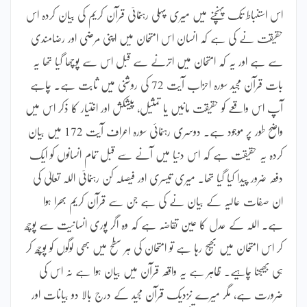
اس استنباط تک پہنچنے میں میری پہلی رہنمائی قرآن کریم کی بیان کردہ اس
حقیقت نے کی ہے کہ انسان اس امتحان میں اپنی مرضی اور رضامندی
سے ہے اور یہ کہ امتحان میں اترنے سے قبل اس سے پوچھا گیا تھا یہ
بات قرآن مجید سورہ احزاب آیت 72 کی روشنی میں ثابت ہے۔ چاہے
آپ اس واقعے کو حقیقت مانیں یا تمثیل، پیشکش اور اختیار کا ذکر اس میں
واضح طور پر موجود ہے۔ دوسری رہنمائی سورہ اعراف آیت 172 میں بیان
کردہ یہ حقیقت ہے کہ اس دنیا میں آنے سے قبل تمام انسانوں کو ایک
دفعہ ضرور پیدا کیا گیا تھا۔ میری تیسری اور فیصلہ کن رہنمائی اللہ تعالیٰ کی
ان صفات عالیہ کے بیان نے کی ہے جن سے قرآن کریم بھرا ہوا
ہے۔ اللہ کے عدل کا عین تقاضہ ہے کہ وہ اگر پوری انسانیت سے پوچھ
کر اس امتحان میں بھیج رہا ہے تو امتحان کی ہر سطح میں بھی لوگوں کو پوچھ کر
ہی بھیجنا چاہیے۔ ظاہر ہے یہ واقعہ قرآن میں بیان ہوا ہے نہ اس کی
ضرورت ہے، مگر میرے نزدیک قرآن مجید کے درج بالا دو بیانات اور