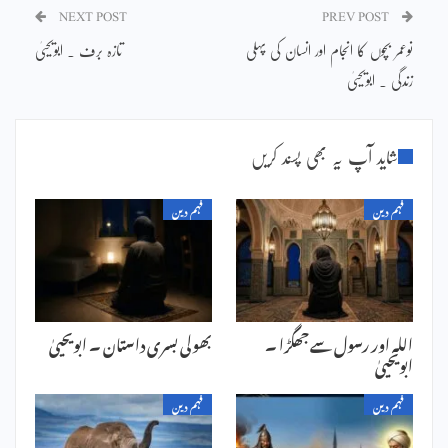
NEXT POST
PREV POST
نوعمر بچوں کا انجام اور انسان کی پہلی
تازہ برف ۔ ابویحییٰ
زندگی ۔ ابویحییٰ
شاید آپ یہ بھی پسند کریں
فہم دین
فہم دین
اللہ اور رسول سے جھگڑا ۔
بھولی بسری داستان ۔ ابویحییٰ
ابویحییٰ
فہم دین
فہم دین