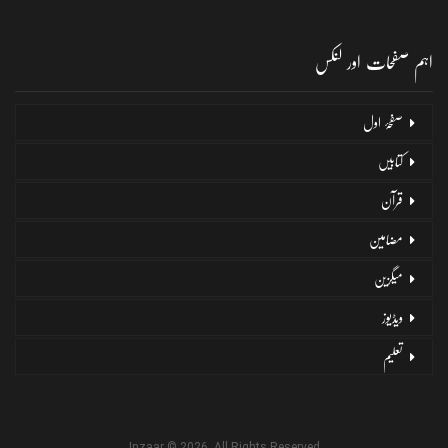
اہم صفحات اور لنکس
صفحۂ اول
کتابیں
قرآن
مضامین
میگزین
ویڈیوز
تعلیم
Inzaar © 2026. All Rights Reserved