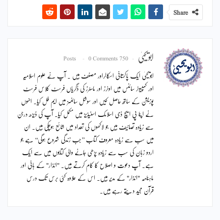
Share
ابویحییٰ
0 Comments
750 Posts
ابویحییٰ ایک پاکستانی اسکالراور مصنف ہیں ۔ آپ نے علوم اسلامیہ
اور کمپیوٹر سائنس میں اونرز اور ماسٹرز کی ڈگریاں فرسٹ کلاس فرسٹ
پوزیشن کے ساتھ حاصل کیں اور سوشل سائنسز میں ایم فل کیا۔ انہوں
نے اپنا پی ایچ ڈی اسلامک اسٹیڈیز میں مکمل کیا۔ آپ کی ڈیڑھ درجن
سے زیادہ تصانیف ہیں جو لاکھوں کی تعداد میں شائع ہوچکی ہیں۔ ان
میں سب سے زیادہ معروف کتاب ’’جب زندگی شروع ہوگی‘‘ ہے جو
اردو زبان کی سب سے زیادہ پڑھی جانے والی کتابوں میں سے ایک
ہے۔ آپ دعوت و اصلاح کا کام کرتے ہیں۔ "انذار" کے بانی اور
ماہنامہ "انذار" کے مدیر ہیں۔ اس کے علاوہ کئی برس تک درس
قرآن مجید دیتے رہے ہیں۔