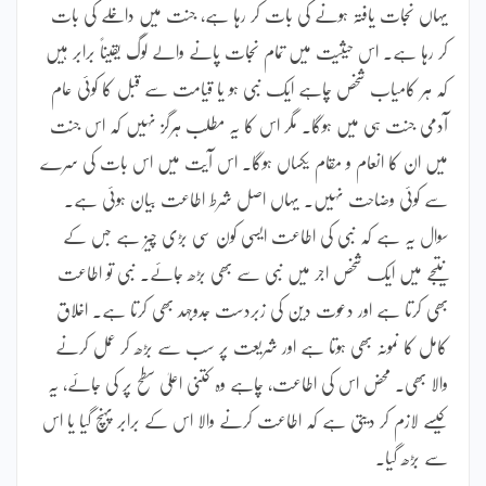
یہاں نجات یافتہ ہونے کی بات کر رہا ہے، جنت میں داخلے کی بات
کر رہا ہے۔ اس حیثیت میں تمام نجات پانے والے لوگ یقیناً برابر ہیں
کہ ہر کامیاب شخص چاہے ایک نبی ہو یا قیامت سے قبل کا کوئی عام
آدمی جنت ہی میں ہوگا۔ مگر اس کا یہ مطلب ہرگز نہیں کہ اس جنت
میں ان کا انعام و مقام یکساں ہوگا۔ اس آیت میں اس بات کی سرے
سے کوئی وضاحت نہیں۔ یہاں اصل شرط اطاعت بیان ہوئی ہے۔
سوال یہ ہے کہ نبی کی اطاعت ایسی کون سی بڑی چیز ہے جس کے
نتیجے میں ایک شخص اجر میں نبی سے بھی بڑھ جائے۔ نبی تو اطاعت
بھی کرتا ہے اور دعوت دین کی زبردست جدوجہد بھی کرتا ہے۔ اخلاق
کامل کا نمونہ بھی ہوتا ہے اور شریعت پر سب سے بڑھ کر عمل کرنے
والا بھی۔ محض اس کی اطاعت، چاہے وہ کتنی اعلیٰ سطح پر کی جائے، یہ
کیسے لازم کر دیتی ہے کہ اطاعت کرنے والا اس کے برابر پہنچ گیا یا اس
سے بڑھ گیا۔