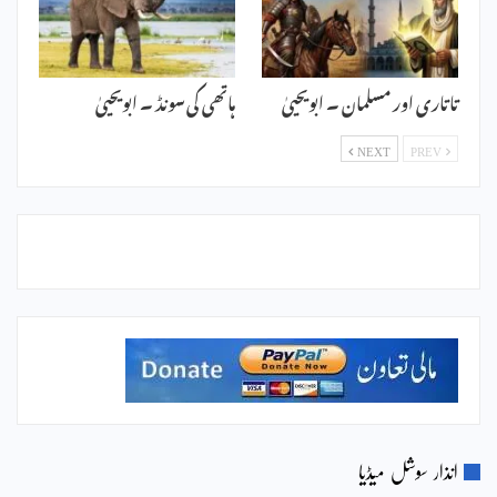
تاتاری اور مسلمان ۔ ابویحییٰ
ہاتھی کی سونڈ ۔ ابویحییٰ
NEXT
PREV
انذار سوشل میڈیا