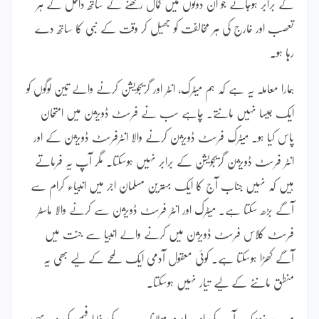
کے برابر ہوجائے جو ان دونوں میں کمال رکھنے کے ساتھ داخل کے ہر
تعصب اور خارج کی ہر مخالفت کو جھیل کر وقت کے نبی کا ساتھ دے
رہا ہو۔
ہمارا معاملہ یہ ہے کہ ہم میٹرک، انٹر اور گریجویشن کرنے والے تین لوگوں کو
ایک جیسا نہیں مانتے۔ چاہے سب نے فرسٹ ڈویژن میں امتحان
پاس کیا ہو۔ میٹرک فرسٹ ڈویژن کرنے والا انٹرفرسٹ ڈویژن کے اور
انٹر فرسٹ ڈویژن گریجویشن کے برابر نہیں ہوسکتا۔ مگر آپ یہ فرماتے
ہیں کہ نہیں جناب آج کا ایک بہترین مسلمان اجر میں انبیاء کرام سے
آگے بڑھ سکتا ہے۔ میٹرک اور انٹر فرسٹ ڈویژن سے کرنے والا ماسٹر
فرسٹ کلاس فرسٹ ڈویژن میں کرنے والے انبیا سے جنت میں
آگے کھڑا ہوسکتا ہے۔ کوئی معقول آدمی ایک لمحے کے لیے بھی یہ
منطق ماننے کے لیے تیار نہیں ہوسکتا۔
میرے نزدیک آپ کی اور برادرم مولانا۔۔۔۔۔ کی غلط فہمی کی وجہ یہی