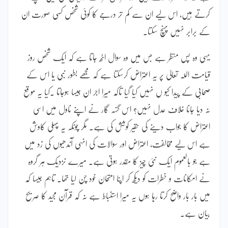
کرتے ہیں، اس لیے ان سے کم تر درجے کا کوئی شخص کسی صورت ان
کے برابر نہیں پہنچ سکتا۔
یہی وہ پس منظر ہے جس میں وہ سوال اٹھ جاتا ہے کہ ایک شخص روز
قیامت اللہ تعالیٰ پر یہ اعتراض کرسکتا ہے کہ مجھے بطور نبی یا اس کے
صحابی کے پیدا کیو ں نہیں کیا گیا تاکہ میرا اجر ان جیسا ہوجاتا ۔کیا یہ موقع
نہ دیا جانا خلاف عدل نہیں؟ اس گنہہ گار نے اپنے ناول میں اسی
اعتراض کا جواب دینے کی حقیر کوشش کی ہے۔ مگر چونکہ یہ پہلی کاوش
ہے اس لیے مخالفت، اعتراض اور سوالات کی انہی آندھیوں کی زد میں
ہے جو بالعموم ایک نئی چیز کا مقدر ہوتی ہے۔ میرے نزدیک ہر گروہ
نے امکانات و خطرات کو دیکھ کر اپنا امتحان خود چن لیا تھا۔ تاہم جیسا کہ
میں بار بار واضح کرتا رہا ہوں یہ میرا استنباط ہے نہ کہ قرآن مجید کا صریح
بیان ہے۔