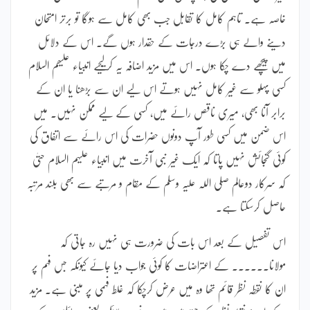
خاصہ ہے۔ تاہم کامل کا تقابل جب بھی کامل سے ہوگا تو برتر امتحان
دینے والے ہی بڑے درجات کے حقدار ہوں گے۔ اس کے دلائل
میں پیچھے دے چکا ہوں۔ اس میں مزید اضافہ یہ کرلیجیے انبیاء علیھم السلام
کسی پہلو سے غیر کامل نہیں ہوتے اس لیے ان سے بڑھنا یا ان کے
برابر آنا بھی، میری ناقص رائے میں، کسی کے لیے ممکن نہیں۔ میں
اس ضمن میں کسی طور آپ دونوں حضرات کی اس رائے سے اتفاق کی
کوئی گنجائش نہیں پاتا کہ ایک غیر نبی آخرت میں انبیاء علیہم السلام حتیٰ
کہ سرکار دوعالم صلی اللہ علیہ وسلم کے مقام و مرتبے سے بھی بلند مرتبہ
حاصل کرسکتا ہے۔
اس تفصیل کے بعد اس بات کی ضرورت ہی نہیں رہ جاتی کہ
مولانا۔۔۔۔۔۔ کے اعتراضات کا کوئی جواب دیا جائے کیونکہ جس فہم پر
ان کا نقطہ نظر قائم تھا وہ میں عرض کرچکا کہ غلط فہمی پر مبنی ہے۔ مزید