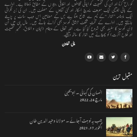
کو راسخ کرنا اور ان کی شخصیت کو ایمانی تقاضوں اور اخلاقی رویو ں کے مطابق ڈھالنا ہے۔ ادارے
کے بانی ابویحییٰ ایک معروف ریسرچ اسکالر اور کئی کتابوں کے مصنف ہیں۔ ان کی زیر نگرانی
ایک ماہنامہ ’’انذار ‘‘کے نام سے شائع ہوتا ہے جس کے مضامین اس ویب سائٹ پر پڑھے
جاسکتے ہیں۔ ادارے کے تحت مختلف تربیتی کورسز بھی کرائے جاتے ہیں۔ حال ہی میں آن
لائن کورسز کا سلسلہ بھی شروع کیا گیا ہے۔ اللہ تعالٰی کے پیغام (ایمان و اخلاق، تعمیرِ شخصیت
اور فلاحِ آخرت) کو پھیلانے میں انذار کا ساتھ دیجئیے.
مالی تعاون
مقبول ترین
انسان کی کہانی ۔ ابویحییٰ
مارچ 24, 2022
جب یہ نوبت آجائے ۔ مولانا وحید الدین خان
اکتوبر 17, 2021