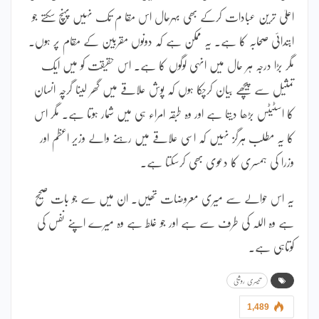
اعلیٰ ترین عبادات کرکے بھی بہرحال اس مقا م تک نہیں پہنچ سکتے جو
ابتدائی صحابہ کا ہے۔ یہ ممکن ہے کہ دونوں مقربین کے مقام پر ہوں۔
مگر بڑا درجہ ہر حال میں انہی لوگوں کا ہے۔ اس حقیقت کو میں ایک
تمثیل سے پیچھے بیان کرچکا ہوں کہ پوش علاقے میں گھر لینا گرچہ انسان
کا اسٹیٹس بڑھا دیتا ہے اور وہ طبقہ امراء ہی میں شمار ہوتا ہے۔ مگر اس
کا یہ مطلب ہرگز نہیں کہ اسی علاقے میں رہنے والے وزیر اعظم اور
وزرا کی ہمسری کا دعوی بھی کرسکتا ہے۔
یہ اس حوالے سے میری معروضات تھیں۔ ان میں سے جو بات صحیح
ہے وہ اللہ کی طرف سے ہے اور جو غلط ہے وہ میرے اپنے نفس کی
کوتاہی ہے۔
تیسری روشنی
1,489