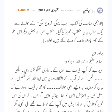
Last updated
جنوری 28, 2019
1,489
By
ابویحییٰ
[ابو یحییٰ صاحب کی کتاب ’’جب زندگی شروع ہوگی‘‘ کے حوالے سے
ایک سوال پر یہ مکتوب تحریر کیا گیا۔ مکتوب الیہ اور بعض دیگر اہل علم
کے نام باوجوہ حذف کردیے گئے ہیں، ادارہ۔]
برادر عزیز
السلام علیکم ورحمۃ اللہ و برکاتہ
امید ہے کہ آپ خیریت سے ہوں گے۔ ہماری گفتگو تشنہ رہی۔ لیکن
اب یہ ممکن ہے کہ آپ کے اشکالات پر میں اپنا نقطہ نظر تفصیل سے
بیان کر دوں۔ یہ ویسے بھی مولانا۔۔۔۔۔۔ کا مجھ پر ایک ادھار ہے کہ
اصل میں یہ اعتراض انہی کا تھا۔ چنانچہ واپس آکر میں نے ان کی اس
تحریر کو تلاش کیا جو ماہ اپریل میں آپ کے توسط سے مجھے ملی تھی، مگر