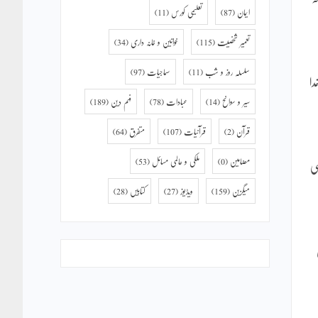
ایمان
(87)
تعلیمی کورس
(11)
تعمیر شخصیت
(115)
خواتین و خانہ داری
(34)
سلسلہ روز و شب
(11)
سماجیات
(97)
دا
سیر و سوانح
(14)
عبادات
(78)
فہم دین
(189)
قرآن
(2)
قرآنیات
(107)
متفرق
(64)
مضامین
(0)
ملکی و عالمی مسائل
(53)
ی
میگزین
(159)
ویڈیوز
(27)
کتابیں
(28)