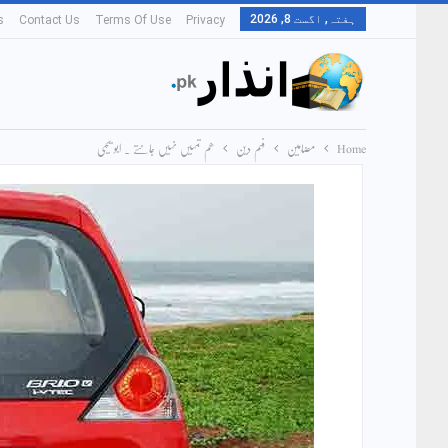
ہفتہ, اگست 8, 2026
s
Contact Us
Terms Of Use
Privacy
Home
مضامین
فہم دین
ھم تمہیں نہیں جانتے ۔ ابو یحیی