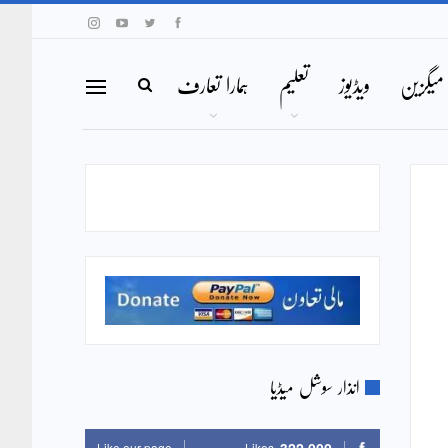
میگزین
ویڈیوز
تعلیم
ہمارا تعارف
انذار سوشل میڈیا
Like our page
Likes