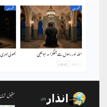
فہم دین
فہم دین
اللہ اور رسول سے جھگڑا ۔ ابویحییٰ
بھولی بسری د
NEXT
PREV
مقبول ترین