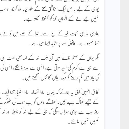
پوری کے لیے یا بس ایک حفاظتی نسخے کے طور پر۔ وہ کریم جو سب
نہیں جسے لے کے انسان خود کو محفوظ سمجھتا ہے۔
ہماری ساری محبت غیر کے لیے ہے۔ خدا کے حصے میں تو بے روح سج
تنہا معبود ہے۔ قانونی طور پر شاید ایسا ہی ہے۔
مگر یہاں کے صنم خانے میں آج تک خدا کے اور بھی بہت سی 
ہے جن سے کرم کی امید ہوتی ہے، انہی سے مدد مانگنے، انہی کی 
کی یاد میں گم رہنے کو لوگ ایمان کا کمال سمجھتے ہیں۔
کاش انہیں کوئی یہ بتائے کہ یہاں سارا اقتدار، سارا اختیار تنہا
کے پیچھے بھاگ رہے ہیں۔ بھاگنے والوں کو جب موت کی ٹھوکر لگ
روز سب سے بڑی سزا یہ ہوگی کہ جن کے لیے خدا کو چھوڑا اور خدا
تمہیں نہیں جانتے۔