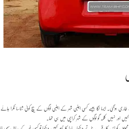
ی
 طاری ہوگئی۔ ایسا لگا جیسے کسی اجنبی شہر کے اجنبی لوگوں کے بیچ کوئی شناسا ٹکرا جائے
ہیں اور نہیں کلمہ گو لوگوں کے شہر کراچی میں ہی تھا۔
بوبوں کو اس کا رقیب بناتے دیکھا۔ خدا کا نام کہیں دیکھا تو کسی غیر کے ساتھ رسمی خان