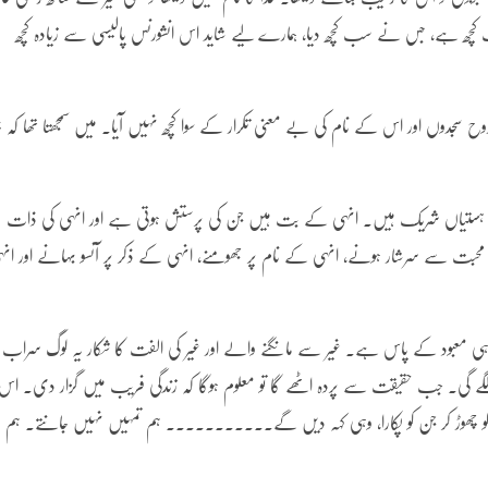
 کچھ ہے، جس نے سب کچھ دیا، ہمارے لیے شاید اس انشورنس پالیسی سے زیادہ کچھ
دوں اور اس کے نام کی بے معنی تکرار کے سوا کچھ نہیں آیا۔ میں سمجھتا تھا کہ خ
ہستیاں شریک ہیں۔ انہی کے بت ہیں جن کی پرستش ہوتی ہے اور انہی کی ذات
محبت سے سرشار ہونے، انہی کے نام پر جھومنے، انہی کے ذکر پر آنسو بہانے اور انہ
 ایک ہی معبود کے پاس ہے۔ غیر سے مانگنے والے اور غیر کی الفت کا شکار یہ لوگ سراب
ے گی۔ جب حقیقت سے پردہ اٹھے گا تو معلوم ہوگا کہ زندگی فریب میں گزار دی۔ اس
 کو چھوڑ کر جن کو پکارا، وہی کہہ دیں گے۔۔۔۔۔۔۔۔۔۔۔ ہم تمہیں نہیں جانتے۔ ہم