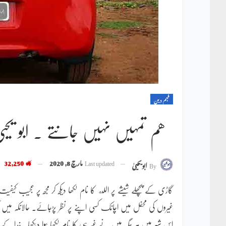
فہم دین
ھم تمہیں نہیں جانتے ۔ ابو یحی
Last updated
مارچ 8, 2020
32,250
By
ابویحییٰ
گاڑی کے پچھلے شیشے پر الله کا نام لکھا دیکھ کر مجھ پر عجیب کیفیت
غیروں کی محفل میں اچانک کسی اپنے پر نظر پڑجائے۔ حالانکہ میں ک
اس شہر میں ہر جگہ میں نے غیر ہی کا نام لکھا ہوا دیکھا۔ خدا کے مح