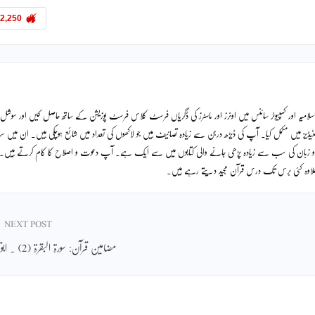
2,250
لامیہ اور کمپیوٹر سائنس میں اونرز اور ماسٹرز کی ڈگریاں فرسٹ کلاس فرسٹ پوزیشن کے ساتھ حاصل کیں اور سوشل
ٹیڈیز میں مکمل کیا۔ آپ کی ڈیڑھ درجن سے زیادہ تصانیف ہیں جو لاکھوں کی تعداد میں شائع ہوچکی ہیں۔ ان میں
دو زبان کی سب سے زیادہ پڑھی جانے والی کتابوں میں سے ایک ہے۔ آپ دعوت و اصلاح کا کام کرتے ہیں۔
ے علاوہ کئی برس تک درس قرآن مجید دیتے رہے ہیں۔
NEXT POST
مضامین قرآن: سورۃ البقرۃ (2) ۔ ابویحییٰ