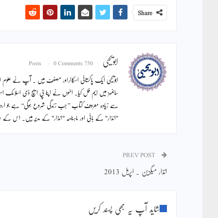
Share
ابویحییٰ
0 Comments
750 Posts
ابویحییٰ ایک پاکستانی اسکالراور مصنف ہیں ۔ آپ نے علوم اس
سائنسز میں ایم فل کیا۔ انہوں نے اپنا پی ایچ ڈی اسلامک اس
سے زیادہ معروف کتاب ’’جب زندگی شروع ہوگی‘‘ ہے جو ار
"انذار" کے بانی اور ماہنامہ "انذار" کے مدیر ہیں۔ اس ک
PREV POST
انذار میگزین ۔ اپریل 2013
شاید آپ یہ بھی پسند کریں