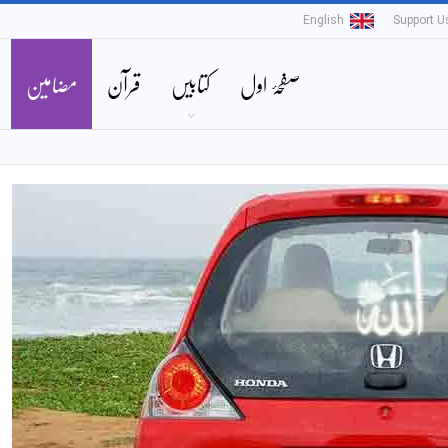
English
Support U
صفحۂ اول
کتابیں
قرآن
مضامین