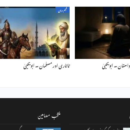
فہم دین
استان ۔ ابویحییٰ
تاتاری اور مسلمان ۔ ابویحییٰ
منتخب مضامین