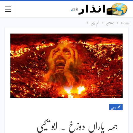
Home
مضامین
فہم دین
فہم دین
ہمہ یاراں دوزخ ۔ ابو یحیی