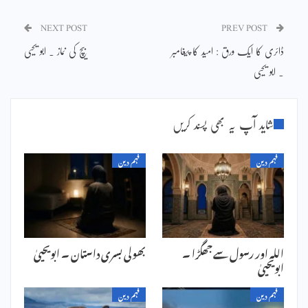
NEXT POST
PREV POST
ڈائری کا ایک ورق : امید کا پیغامبر
بیچ کی نماز ۔ ابو یحیی
۔ ابو یحیی
شاید آپ یہ بھی پسند کریں
فہم دین
فہم دین
اللہ اور رسول سے جھگڑا ۔
بھولی بسری داستان ۔ ابویحییٰ
ابویحییٰ
فہم دین
فہم دین