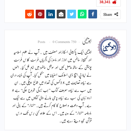
38,341
Share
ابویحییٰ
0 Comments
750 Posts
ابویحییٰ ایک پاکستانی اسکالراور مصنف ہیں ۔ آپ نے علوم اسلامیہ
اور کمپیوٹر سائنس میں اونرز اور ماسٹرز کی ڈگریاں فرسٹ کلاس فرسٹ
پوزیشن کے ساتھ حاصل کیں اور سوشل سائنسز میں ایم فل کیا۔ انہوں
نے اپنا پی ایچ ڈی اسلامک اسٹیڈیز میں مکمل کیا۔ آپ کی ڈیڑھ درجن
سے زیادہ تصانیف ہیں جو لاکھوں کی تعداد میں شائع ہوچکی ہیں۔ ان
میں سب سے زیادہ معروف کتاب ’’جب زندگی شروع ہوگی‘‘ ہے جو
اردو زبان کی سب سے زیادہ پڑھی جانے والی کتابوں میں سے ایک
ہے۔ آپ دعوت و اصلاح کا کام کرتے ہیں۔ "انذار" کے بانی اور
ماہنامہ "انذار" کے مدیر ہیں۔ اس کے علاوہ کئی برس تک درس
قرآن مجید دیتے رہے ہیں۔