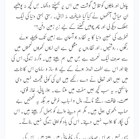
چاول اور چیلوں کو تلاش گوشت میں اس پر جھپٹتے دیکھا۔ بس کچھ نہ پوچھیے
ان عیاش آنکھوں نے کیا کیا ضیافت نہ اڑائی۔ رستی بستی دنیا کی ایک
جھلک دیکھ لی اور پھر چوبیس گھنٹے کے لیے زیر زمین دفن!‘‘
فطرت کی حسین دنیا کا یہ نظارہ جو آسمان سے زمین تک پھیلے ہوئے
رنگوں ، روشنیوں ، اور نظاروں پر مشتمل ہے ان اربوں کھربوں نعمتوں میں
سے صرف ایک نعمت ہے جس میں ہم جیتے ہیں۔ وگرنہ زندگی، اس کی
بقا اور اس سے لطف اندوز ہونے کے لیے جو ساز و سامان اس کائنات
میں ہمیں اللہ تعالیٰ نے دے رکھے ہیں ان کی کوئی قیمت نہیں دی
جاسکتی۔ یہ سب کچھ ہمیں مفت میں ملتا ہے۔ ہوا، پانی، غذا، قویٰ،
صحت، طاقت، رشتے ناتے، مال و اسباب غرض ہر جگہ یہ نعمتیں بے
حساب بکھری ہوئی ہیں۔ مگر ہم دینے والے کو بھول کر جیتے ہیں۔ اس
کی پکار کا جواب نہیں دیتے۔ اس کی یاد کو اپنی زندگی نہیں بناتے۔
یہی نہیں ہم اس مہربان رب کی نافرمانی میں جیتے ہیں۔ اس کی