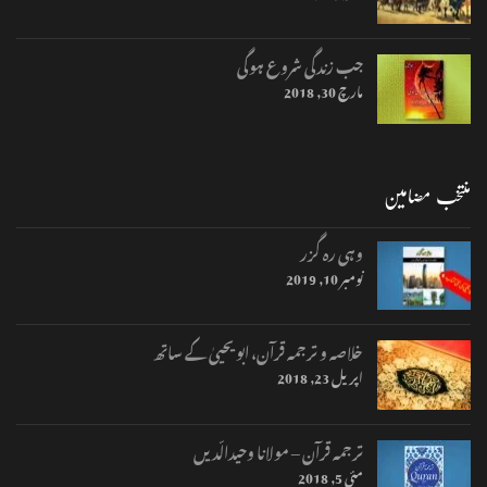
جب زندگی شروع ہوگی
مارچ 30, 2018
منتخب مضامین
وہی رہ گزر
نومبر 10, 2019
خلاصہ و ترجمہ قرآن، ابو یحییٰ کے ساتھ
اپریل 23, 2018
ترجمہ قرآن – مولانا وحیدالّدیں
مئی 5, 2018