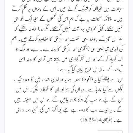
عبادت میں غیراللہ کو شریک کرتے ہیں۔ اس کے بندوں پر ظلم کرتے
ہیں۔ حالانکہ حقیقت یہ ہے کہ ہم اس کی نعمتوں کے بغیر ایک لمحہ جی
نہیں سکتے۔ کوئی محرومی برداشت نہیں کرسکتے۔ مگر ہمارا حوصلہ دیکھیے کہ
ہم اس عجز کے باوجود ایسی غفلت اور سرکشی کا مظاہرہ کرتے ہیں۔ جہنم
کی ابدی قید ایسی ہی ناشکری اور سرکشی کا بدلہ ہے۔ رہے وہ لوگ جو
اللہ کو یاد کر کے اور اس شکر گزاری میں جیتے ہیں تو ان کا بدلہ اسی
آیت کے ساتھ اس طرح بیان کیا گیا ہے:
ان سے پوچھو کیا یہ (انجام) بہتر ہے یا وہ ابدی جنت جس کا وعدہ نیک
لوگوں سے کیا جارہا ہے۔ وہ ان کی جزا اور ان کا ٹھکانہ ہوگی۔ اس میں
ان کے لیے وہ سب کچھ ہوگا جو وہ چاہیں گے، وہ اس میں ہمیشہ رہیں
گے۔ یہ تیرے رب کا وعدہ ہے جسے پورا کرنا اس کی حتمی ذمہ داری
ہے۔ (فرقان14-16:25)