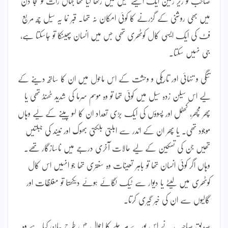
صاحب کو زیر زمین ایک ایسے سیل میں رکھا گیا تھا جہاں رات تو کجا دن
میں بھی روشنی کے گزرنے کا کوئی امکان نہ تھا۔ قبر نما یہ سیل چھ مربع
فٹ کی ایک ایسی کال کوٹھری تھی جس میں انسان پھینکا تو جاسکتا ہے،
جی نہیں سکتا۔
تنگی و تنہائی اور تاریکی و وحشت کے اس ماحول میں ان کا ساتھ دینے کے
لیے اس سیلن زدہ سیل میں کوئی تھا تو وہ موسم سرما کی شدید ٹھنڈ تھی یا
پھر مچھر، کھٹمل اور پسوؤں کی ایک بڑی تعداد ان کا لہو پینے کے لیے وہاں
موجود تھی۔ یا پھر ان کے اندر سے ابلتی بلکتی بھوک اور نیند کی جبلتیں
تھیں جن کی تسکین کے لیے حالات آخری درجے میں ناسازگار تھے۔
وہاں اگر کوئی انسان تھا تو باہر تعینات وہ سنتری تھا جو انہیں اس کال
کوٹھری میں لیٹے یا دیوار سے ٹیک لگائے ہوئے دیکھتا تو مغلظات اور
گالیوں سے ان کی خبر گیری کرتا۔
صدیق صاحب نے اس پورے مرحلے کا احوال جس طرح بیان کیا ہے وہ