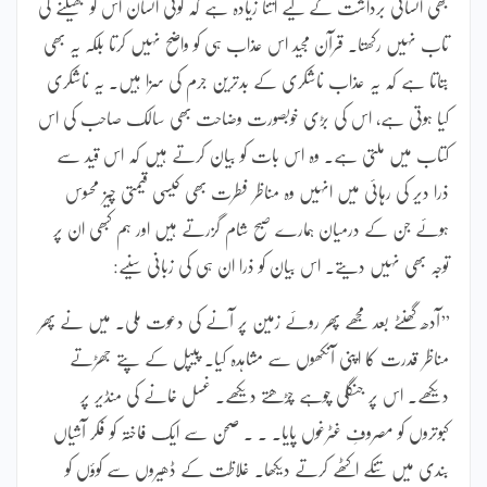
بھی انسانی برداشت کے لیے اتنا زیادہ ہے کہ کوئی انسان اس کو جھیلنے کی
تاب نہیں رکھتا۔ قرآن مجید اس عذاب ہی کو واضح نہیں کرتا بلکہ یہ بھی
بتاتا ہے کہ یہ عذاب ناشکری کے بدترین جرم کی سزا ہیں۔ یہ ناشکری
کیا ہوتی ہے، اس کی بڑی خوبصورت وضاحت بھی سالک صاحب کی اس
کتاب میں ملتی ہے۔ وہ اس بات کو بیان کرتے ہیں کہ اس قید سے
ذرا دیر کی رہائی میں انہیں وہ مناظر فطرت بھی کیسی قیمتی چیز محسوس
ہوئے جن کے درمیان ہمارے صبح شام گزرتے ہیں اور ہم کبھی ان پر
توجہ بھی نہیں دیتے۔ اس بیان کو ذرا ان ہی کی زبانی سنیے:
’’آدھ گھنٹے بعد مجھے پھر روئے زمین پر آنے کی دعوت ملی۔ میں نے پھر
مناظر قدرت کا اپنی آنکھوں سے مشاہدہ کیا۔ پیپل کے پتے جھڑتے
دیکھے۔ اس پر جنگلی چوہے چڑھتے دیکھے۔ غسل خانے کی منڈیر پر
کبوتروں کو مصروفِ غٹرغوں پایا۔ ۔ ۔ صحن سے ایک فاختہ کو فکر آشیاں
بندی میں تنکے اکٹھے کرتے دیکھا۔ غلاظت کے ڈھیروں سے کوؤں کو