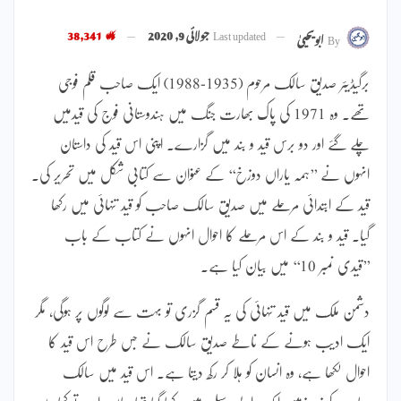
Last updated
جولائی 9, 2020
38,341
By
ابویحییٰ
برگیڈیئر صدیق سالک مرحوم (1935-1988) ایک صاحب قلم فوجی
تھے۔ وہ 1971 کی پاک بھارت جنگ میں ہندوستانی فوج کی قیدمیں
چلے گئے اور دو برس قید و بند میں گزارے۔ اپنی اس قید کی داستان
انہوں نے ’’ہمہ یاراں دوزخ‘‘ کے عنوان سے کتابی شکل میں تحریر کی۔
قید کے ابتدائی مرحلے میں صدیق سالک صاحب کو قید تنہائی میں رکھا
گیا۔ قید و بند کے اس مرحلے کا احوال انہوں نے کتاب کے باب
’’قیدی نمبر 10‘‘ میں بیان کیا ہے۔
دشمن ملک میں قید تنہائی کی یہ قسم گزری تو بہت سے لوگوں پر ہوگی، مگر
ایک ادیب ہونے کے ناطے صدیق سالک نے جس طرح اس قید کا
احوال لکھا ہے، وہ انسان کو ہلا کر رکھ دیتا ہے۔ اس قید میں سالک