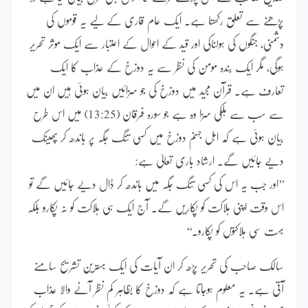
پڑھنے سے تعلق رکھتا ہے۔ ایک عام قاری کے لیے یہ قوموں کی
دشمنی، جنگوں کی ہولناکی اور قید کے احوال کے اعتبار سے ایک موثر تحریر
ہوگی، مگر ایک بندہ مومن کی نظر سے یہ دوزخ کے عذاب کا ایک
تعارف ہے۔ قرآن مجید میں دوزخ کی جو سزائیں بیان ہوئی ہیں ان میں
سے سب سے ہلکی سزا وہ ہے جو سورہ فرقان (13:25) میں اس طرح
بیان ہوئی ہے کہ اہل جہنم دوزخ میں کسی تنگ جگہ پر باندھ کر پھینک
دیے جائیں گے۔ ارشاد باری تعالیٰ ہے:
’’اور جب یہ اس کی کسی تنگ جگہ میں باندھ کر ڈال دیے جائیں گے تو
اس وقت اپنی ہلاکت کو پکاریں گے۔ آج ایک ہی ہلاکت کو نہ پکارو بلکہ
بہت سی ہلاکتوں کو پکارو۔‘‘
سالک صاحب کی تحریر پڑھ کر ان آیات کی ایک بہترین تشریح سامنے
آتی ہے۔ یہ معلوم ہوجاتا ہے کہ دوزخ کا بظاہر کم نظر آنے والا عذاب