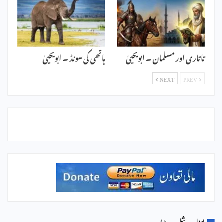
تاتاری اور مسلمان ۔ ابویحییٰ
ہاتھی کی سونڈ ۔ ابویحییٰ
NEXT
PREV