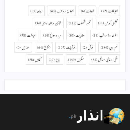
اخلاقیات
(72)
ادبیات
(6)
اصلاح و دعوت
(40)
ایمان
(87)
تعلیمی کورس
(11)
تعمیر شخصیت
(115)
خواتین و خانہ داری
(34)
سلسلہ روز و شب
(11)
سماجیات
(97)
سیر و سوانح
(14)
عبادات
(78)
فہم دین
(189)
قرآن
(2)
قرآنیات
(107)
متفرق
(64)
مضامین
(0)
ملکی و عالمی مسائل
(53)
میگزین
(159)
ویڈیوز
(27)
کتابیں
(28)