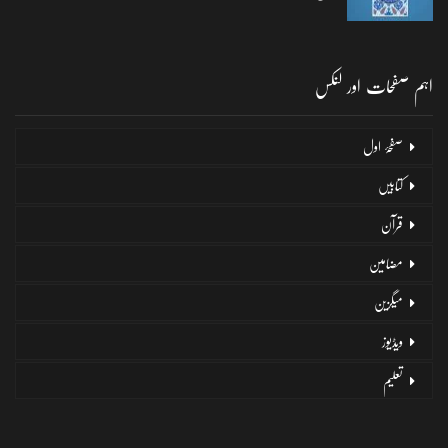
اہم صفحات اور لنکس
صفحۂ اول
کتابیں
قرآن
مضامین
میگزین
ویڈیوز
تعلیم