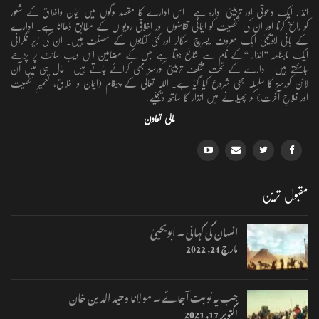
انذار ایک دعوتی اور تربیتی ادارہ ہے۔ اس ادارے کا مقصد لوگوں میں ایمان واخلاق کے شعور
کو راسخ کرنا اور ان کی شخصیت کو ایمانی تقاضوں اور اخلاقی رویو ں کے مطابق ڈھالنا ہے۔ ادارے
کے بانی ابویحییٰ ایک معروف ریسرچ اسکالر اور کئی کتابوں کے مصنف ہیں۔ ان کی زیر نگرانی
ایک ماہنامہ ’’انذار ‘‘کے نام سے شائع ہوتا ہے جس کے مضامین اس ویب سائٹ پر پڑھے
جاسکتے ہیں۔ ادارے کے تحت مختلف تربیتی کورسز بھی کرائے جاتے ہیں۔ حال ہی میں آن
لائن کورسز کا سلسلہ بھی شروع کیا گیا ہے۔ اللہ تعالٰی کے پیغام (ایمان و اخلاق، تعمیرِ شخصیت
اور فلاحِ آخرت) کو پھیلانے میں انذار کا ساتھ دیجئیے.
مالی تعاون
مقبول ترین
انسان کی کہانی ۔ ابویحییٰ
مارچ 24, 2022
جب یہ نوبت آجائے ۔ مولانا وحید الدین خان
اکتوبر 17, 2021