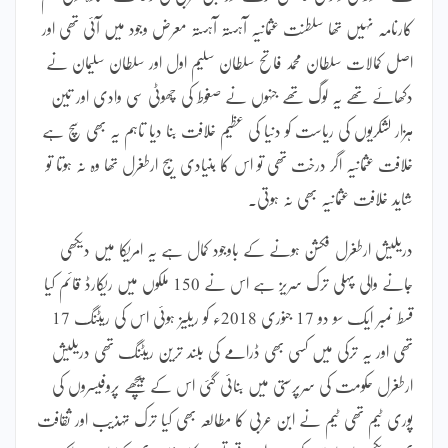
کارنامہ نہیں تھا سلطنت عثمانیہ آہستہ آہستہ معرض وجود میں آئی تھی اور
اصل کمالات سلطان محمد فاتح سلطان سلیم اول اور سلطان سلیمان نے
دکھائے تھے یہ لوگ تھے جنہوں نے صغوط کی چھوٹی سی وادی اور تین
ہزار لشکریوں کی ریاست کو دنیا کی عظیم خلافت بنا دیا تاہم یہ بھی سچ ہے
خلافت عثمانیہ اگر درخت تھی تو اس کا بنیادی بیج ارطغرل تھا وہ نہ ہوتا تو
شاید خلافت عثمانیہ بھی نہ ہوتی۔
دریلیش ارطغرل فکشن ہونے کے باوجود کمال ہے یہ امریکا میں دیکھی
جانے والی پہلی ترک سریز ہے اس نے 150 ملکوں میں ریکارڈ قائم کیا
قسط نمبر ایک سو دو 17 جنوری 2018ء کو ریلیز ہوئی اس کی ریٹنگ 17
تھی اور یہ ترکی میں کسی بھی ڈرامے کی بلند ترین ریٹنگ تھی دریلیش
ارطغرل حکومت کی سرپرستی میں بنائی گئی اس کے پیچھے پروفیسروں کی
پوری ٹیم تھی ٹیم نے ابن عربی کا مطالعہ بھی کیا ترک تہذیب اور ثقافت