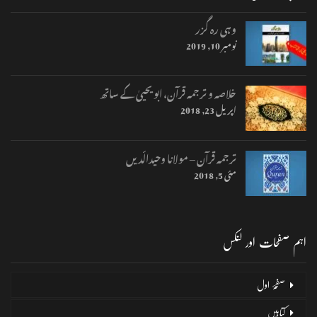
وہی رہ گزر
نومبر 10, 2019
خلاصہ و ترجمہ قرآن، ابو یحییٰ کے ساتھ
اپریل 23, 2018
ترجمہ قرآن – مولانا وحیدالّدیں
مئی 5, 2018
اہم صفحات اور لنکس
صفحۂ اول
کتابیں