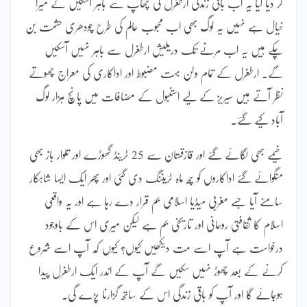
کر دیا کیا یہ اب باقی زندگی ارطغرل کی چھاپ سے باہر آسکیں گے میرا
خیال ہے نہیں یہ لوگ بھی اب محبوب عالم کی طرح چودھری حشمت بن
چکے ہیں یہ اب مرنے تک دریلیش ارطغرل سے باہر نہیں آسکیں
گے۔ ارطغرل کے تمام ولن بہت مضبوط اور اداکاری کی معراج چھوتے
نظر آتے ہیں سیریز کے لیے استنبول کے مضافات میں پانچ ہزار لوگ
آباد کیے گئے۔
خیمے بھی لگائے گئے اور قازقستان سے 25 ٹرینڈ گھوڑے اور تلوار باز بھی
منگوائے گئے اداکاروں کو چھ ماہ ٹریننگ دی گئی اور پھر ایک ایسا شاہکار
سامنے آیا جسے مغربی میڈیا اسلامی بم قرار دے رہا ہے اور یہ واقعی
اسلام کا ثقافتی روحانی اور تاریخی بم ہے لیکن میری اس کے باوجود
درخواست ہے آپ اسے مت دیکھیں کیوں؟ کیوں کہ آپ اسے شروع
کرنے کے بعد چھوڑ نہیں سکیں گے آپ کے اندر ایک ارطغرل پیدا
ہوجائے گا اور آپ کو باقی زندگی اس کے ساتھ گزارنا پڑے گی۔