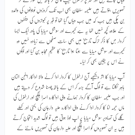
تصویریں بنواتے ہیں حلیمہ سلطان بھی اب تک کروڑوں نوجوانوں کی والدہ
بن چکی ہیں جب کہ میں جب وہاں گیا تھا تو قبر پر کبوتروں کی بینٹھوں
کے علاوہ کچھ نہیں تھا یہ ہے کیمرے اور سوشل میڈیا کی پاور ایک ایسا
کردار جس کا ذکر ترک تاریخ میں بھی سات صفحوں سے زیادہ نہیں وہ
کیمرے اور سوشل میڈیا سے ہوتا ہوا تاریخ کا عظیم مجاہد بن گیا اور لوگوں
نے اس پر یقین بھی کر لیا۔
آپ میڈیا کا اثر دیکھیے آج ارطغرل کا کردار ادا کرنے والا اداکار اینجن التان
باہر نکلتا ہے تو لوگ آگے بڑھ کر اس کے ہاتھ چومنا شروع کر دیتے ہیں
اور جب حلیمہ سلطان کا کردار نبھانے والی اداکارہ اسرا بلگچ اور ارطغرل کی
ماں حیمہ انا کا کردار ادا کرنے والی اداکارہ حلیہ دارجان کی بکنی اور کھلے
گلے کی تصاویر سوشل میڈیا پر اپ لوڈ ہوتی ہیں تو لوگ شدید احتجاج کرتے
ہیں یہ ان تصویروں کو اسرا بلگچ اور حلیہ دارجان کی تصویریں ماننے کے