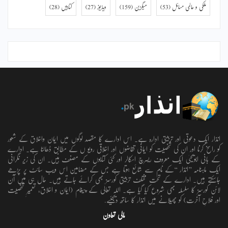
ملکی و عالمی مسائل
(53)
میگزین
(159)
ویڈیوز
(27)
کتابیں
(28)
انذار ایک دعوتی اور تربیتی ادارہ ہے۔ اس ادارے کا مقصد لوگوں میں ایمان واخلاق کے شعور
کو راسخ کرنا اور ان کی شخصیت کو ایمانی تقاضوں اور اخلاقی رویو ں کے مطابق ڈھالنا ہے۔ ادارے
کے بانی ابویحییٰ ایک معروف ریسرچ اسکالر اور کئی کتابوں کے مصنف ہیں۔ ان کی زیر نگرانی
ایک ماہنامہ ’’انذار ‘‘کے نام سے شائع ہوتا ہے جس کے مضامین اس ویب سائٹ پر پڑھے
جاسکتے ہیں۔ ادارے کے تحت مختلف تربیتی کورسز بھی کرائے جاتے ہیں۔ حال ہی میں آن
لائن کورسز کا سلسلہ بھی شروع کیا گیا ہے۔ اللہ تعالٰی کے پیغام (ایمان و اخلاق، تعمیرِ شخصیت
اور فلاحِ آخرت) کو پھیلانے میں انذار کا ساتھ دیجئیے.
مالی تعاون