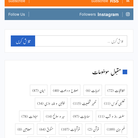
RSS
Subscribe
Subscribe
Instagram
Follow Us
Followers
مقبول موضوعات
اخلاقیات
(72)
ادبیات
(6)
اصلاح و دعوت
(40)
ایمان
(87)
تعلیمی کورس
(11)
تعمیر شخصیت
(115)
خواتین و خانہ داری
(34)
سلسلہ روز و شب
(11)
سماجیات
(97)
سیر و سوانح
(14)
عبادات
(78)
فہم دین
(189)
قرآن
(2)
قرآنیات
(107)
متفرق
(64)
مضامین
(0)