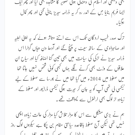
بھی دیکھی اور اسلام کی دھندلی ہوتی تصویر کا مشاہدہ بھی کیا اور پھر ایک
ایسا فریم بنایا جس کے اندر رہ کر یہ ڈرامہ سیریز بنائی گئی اور پھر کمال
ہوگیا۔
ترک صدر طیب اردگان تک اس سے اتنے متاثر ہوئے کہ یہ اپنی اہلیہ
اور صاحبزادی کے ساتھ سیٹ پر پہنچ گئے اور آدھا دن وہاں گزارا اس
ڈرامہ سیریز نے ترکی کی سیاحت میں بھی تین گنا اضافہ کیا اور سیاح ان
علاقوں کے وزٹ بھی کرنے لگے جہاں کبھی کوئی شخص نہیں جاتا تھا
میں صغوط میں 2014ء میں گیا تھا میں نے بورسا سے صغوط کے لیے
ٹیکسی لی تھی آپ کو یہ جان کر حیرت ہوگی ٹیکسی ڈرائیور اور صغوط کے
زیادہ تر لوگ بھی ارطغرل سے ناواقف تھے۔
ہم نے بڑی مشکل سے اس کا مزار تلاش کیا مزار کی حالت زیادہ اچھی
نہیں تھی لیکن آج صغوط باقاعدہ سیاحتی مقام بن چکا ہے سیکڑوں لوگ روز
وہاں جاتے ہیں اور سر پر ارطغرل کیپ پہن کر ہاتھ میں تلوار لے کر