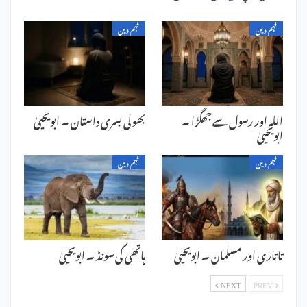
فہم دین
فہم دین
اللہ اور رسول سے جھگڑا ۔
بھولی بسری داستان ۔ ابویحییٰ
ابویحییٰ
فہم دین
فہم دین
تاتاری اور مسلمان ۔ ابویحییٰ
ہاتھی کی سونڈ ۔ ابویحییٰ
NEXT
PREV