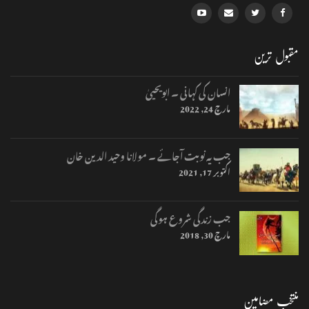
مقبول ترین
انسان کی کہانی ۔ ابویحییٰ
مارچ 24, 2022
جب یہ نوبت آجائے ۔ مولانا وحید الدین خان
اکتوبر 17, 2021
جب زندگی شروع ہوگی
مارچ 30, 2018
منتخب مضامین