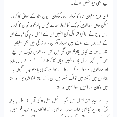
لیے بھی تیار نہیں ہوتے۔
اسی طرح سلیمان شاہ کا کردار سردار گوکھان سلیمان شاہ کے بھائی کا کردار
ہیکن وینلی سعدالدین کوپیک کا کردار مورات گیری پااوغلواور نویان کا کردار
برس باج نے ادا کیا تھا لوگ آج انہیں ان کے اصل نام کی بجائے ان
کے کرداروں سے جانتے ہیں سردار گوکھان عام زندگی میں بھی سلیمان
شاہ اور مورات گیری پااوغلو اپنی گلی میں بھی سعد الدین کوپیک بن چکے
ہیں آپ کیمرے کی پاور دیکھیں نویان کا کردار ادا کرنے والے برس باج
اور سعدالدین کا کردار ادا کرنے والے مورات گیری پااوغلو جب گلیوں یا
بازاروں میں نکلتے ہیں تو لوگ غصے میں ان کے ساتھ لڑنا شروع کر دیتے
ہیں دکان دار انہیں سودا نہیں دیتے۔
یہ ہے میڈیا یعنی اصل نقل ہوگیا اور نقل اصل ہوگئی آپ ذرا دل پر ہاتھ
رکھ کر بتائیے کیا اس ڈرامہ سیریز نے اس کے اداکاروں کا کیریئر ختم نہیں