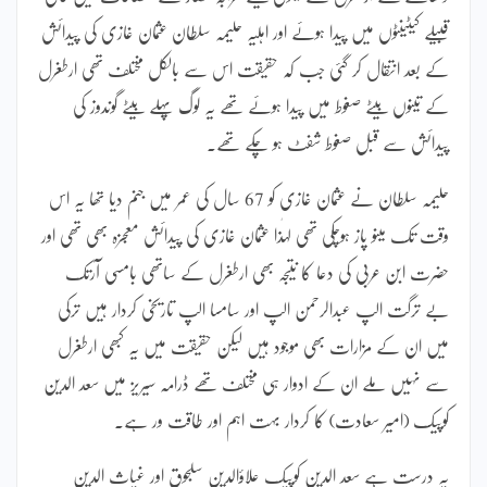
قبیلے کیٹینٹوں میں پیدا ہوئے اور اہلیہ حلیمہ سلطان عثمان غازی کی پیدائش
کے بعد انتقال کر گئی جب کہ حقیقت اس سے بالکل مختلف تھی ارطغرل
کے تینوں بیٹے صغوط میں پیدا ہوئے تھے یہ لوگ پہلے بیٹے گوندوز کی
پیدائش سے قبل صغوط شفٹ ہو چکے تھے۔
حلیمہ سلطان نے عثمان غازی کو 67 سال کی عمر میں جنم دیا تھا یہ اس
وقت تک مینو پاز ہوچکی تھی لہٰذا عثمان غازی کی پیدائش معجزہ بھی تھی اور
حضرت ابن عربی کی دعا کا نتیجہ بھی ارطغرل کے ساتھی بامسی آرتک
بے ترگت الپ عبدالرحمن الپ اور سامسا الپ تاریخی کردار ہیں ترکی
میں ان کے مزارات بھی موجود ہیں لیکن حقیقت میں یہ کبھی ارطغرل
سے نہیں ملے ان کے ادوار ہی مختلف تھے ڈرامہ سیریز میں سعد الدین
کوپیک (امیر سعادت) کا کردار بہت اہم اور طاقت ور ہے۔
یہ درست ہے سعد الدین کوپیک علاؤالدین سلجوق اور غیاث الدین