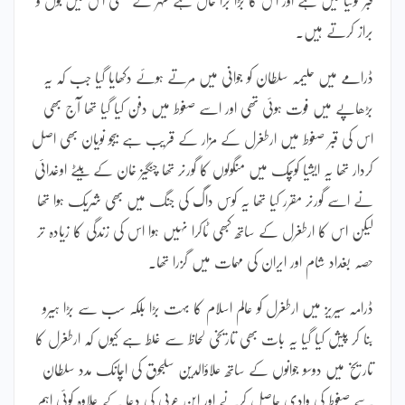
براز کرتے ہیں۔
ڈرامے میں حلیمہ سلطان کو جوانی میں مرتے ہوئے دکھایا گیا جب کہ یہ
بڑھاپے میں فوت ہوئی تھی اور اسے صغوط میں دفن کیا گیا تھا آج بھی
اس کی قبر صغوط میں ارطغرل کے مزار کے قریب ہے بیجو نویان بھی اصل
کردار تھا یہ ایشیا کوچک میں منگولوں کا گورنر تھا چنگیز خان کے بیٹے اوغدائی
نے اسے گورنر مقرر کیا تھا یہ کوس داگ کی جنگ میں بھی شریک ہوا تھا
لیکن اس کا ارطغرل کے ساتھ کبھی ٹاکرا نہیں ہوا اس کی زندگی کا زیادہ تر
حصہ بغداد شام اور ایران کی مہمات میں گزرا تھا۔
ڈرامہ سیریز میں ارطغرل کو عالم اسلام کا بہت بڑا بلکہ سب سے بڑا ہیرو
بنا کر پیش کیا گیا یہ بات بھی تاریخی لحاظ سے غلط ہے کیوں کہ ارطغرل کا
تاریخ میں دوسو جوانوں کے ساتھ علاؤالدین سلجوق کی اچانک مدد سلطان
سے صغوط کی وادی حاصل کرنے اور ابن عربی کی دعا کے علاوہ کوئی اہم