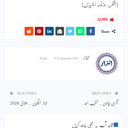
[بشکریہ روزنامہ ایکسپریس]
12,985
Share
انذار
0 Comments
324 Posts
NEXT POST
PREV POST
آخری چالان ۔ خطیب احمد
انذار میگزین ۔ جولائی 2020
شاید آپ یہ بھی پسند کریں