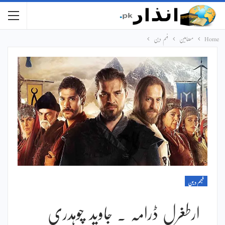
Home
مضامین
فہم دین
فہم دین
ارطغرل ڈرامہ ۔ جاوید چوہدری