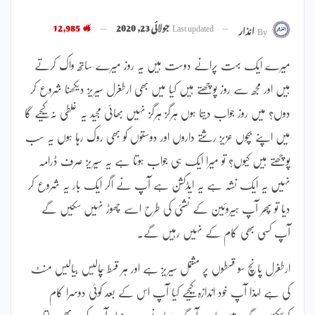
Last updated
جولائی 23, 2020
12,985
By
انذار
میرے ایک بہت پرانے دوست ہیں یہ روز میرے ساتھ واک کرتے
ہیں اور مجھ سے روز پوچھتے ہیں کیا میں بھی ارطغرل سیریز دیکھنا شروع کر
دوں؟ میں روز جواب دیتا ہوں ہرگز ہرگز نہیں بھائی مجید یہ غلطی نہ کیجیے گا
میں اپنے بچوں عزیز رشتے داروں اور دوستوں کو بھی روک رہا ہوں یہ سب
پوچھتے ہیں کیوں؟ تو میرا ایک ہی جواب ہوتا ہے یہ سیریز صرف ڈرامہ
نہیں یہ ایک نشہ ہے یہ ایڈکشن ہے آپ نے اگر ایک بار یہ شروع کر
دیا تو پھر آپ ہیروئین کے نشئی کی طرح اسے چھوڑ نہیں سکیں گے
آپ کسی بھی کام کے نہیں رہیں گے۔
ارطغرل پانچ سو قسطوں پر مشتمل سیریز ہے اور ہر قسط چالیس بیالیس منٹ
کی ہے لہٰذا آپ خود اندازہ کیجیے کیا آپ اس کے بعد کوئی دوسرا کام