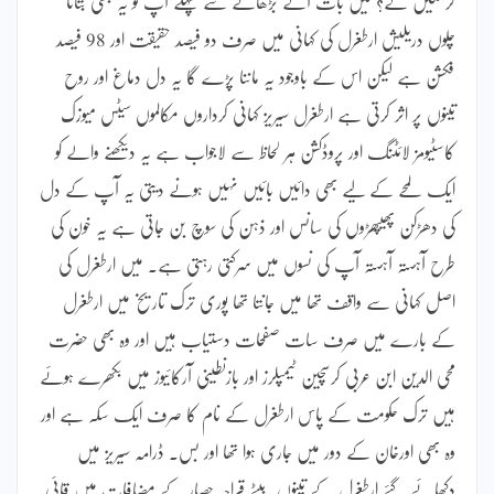
کرسکیں گے؟ میں بات آگے بڑھانے سے پہلے آپ کو یہ بھی بتاتا
چلوں دریلیش ارطغرل کی کہانی میں صرف دو فیصد حقیقت اور 98 فیصد
فکشن ہے لیکن اس کے باوجود یہ ماننا پڑے گا یہ دل دماغ اور روح
تینوں پر اثر کرتی ہے ارطغرل سیریز کہانی کرداروں مکالموں سیٹس میوزک
کاسٹیومز لائٹنگ اور پروڈکشن ہر لحاظ سے لاجواب ہے یہ دیکھنے والے کو
ایک لمحے کے لیے بھی دائیں بائیں نہیں ہونے دیتی یہ آپ کے دل
کی دھڑکن پھیپھڑوں کی سانس اور ذہن کی سوچ بن جاتی ہے یہ خون کی
طرح آہستہ آہستہ آپ کی نسوں میں سرکتی رہتی ہے۔ میں ارطغرل کی
اصل کہانی سے واقف تھا میں جانتا تھا پوری ترک تاریخ میں ارطغرل
کے بارے میں صرف سات صفحات دستیاب ہیں اور وہ بھی حضرت
محی الدین ابن عربی کرسچین ٹیمپلرز اور بازنطینی آرکائیوز میں بکھرے ہوئے
ہیں ترک حکومت کے پاس ارطغرل کے نام کا صرف ایک سکہ ہے اور
وہ بھی اورخان کے دور میں جاری ہوا تھا اور بس۔ ڈرامہ سیریز میں
دکھائے گئے ارطغرل کے تینوں بیٹے قراجہ حصار کے مضافات میں قائی