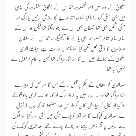
سلجوق کے دور میں اہم شخصیت تھا اس نے سلجوق سلطنت کی تباہی
میں بھی منفی کردار ادا کیا تھا وہ انتہا درجے کا سازشی حریص چالاک اور
منفی شخص بھی تھا شیطان بھی اس سے پناہ مانگتا تھا لیکن وہ اس کے
ساتھ ساتھ شاعر مصور اور اعلیٰ پائے کا آرکیٹیکٹ تھا اس نے سلطان
علاؤالدین کا ذاتی محل تعمیر کیا تھا تاہم یہ درست ہے غیاث الدین
سلجوق کے زمانے میں اس کا سر اتار دیا گیا تھا لیکن یہ کام ارطغرل نے
نہیں کیا تھا۔
سعدالدین کو سلطان کے حکم پر قتل کر کے اس کا سر محل کی دیوار سے
لٹکا دیا گیا تھا ڈرامہ سریز میں یہ کردار ترک اداکار مورات گیری پااوغلونے
ادا کیا اور کمال کر دیا ولن کا یہ کردار اس قدر مضبوط تھا کہ جب ارطغرل
نے سعدالدین کوپیک کا سر اتارا تو پورے ترکی میں جشن منایا گیا تھا لوگوں
نے سڑکوں پر آکر ڈھول پیٹے اور پٹاخے چلائے تھے سعد الدین کوپیک کی
قبر قونیا میں ہے اور اس کا بڑا برا حال ہے شہر کے نشئی اس میں بول و