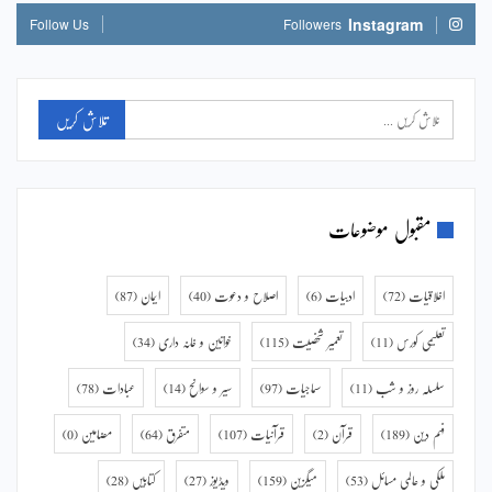
Instagram
Follow Us
Followers
مقبول موضوعات
اخلاقیات
(72)
ادبیات
(6)
اصلاح و دعوت
(40)
ایمان
(87)
تعلیمی کورس
(11)
تعمیر شخصیت
(115)
خواتین و خانہ داری
(34)
سلسلہ روز و شب
(11)
سماجیات
(97)
سیر و سوانح
(14)
عبادات
(78)
فہم دین
(189)
قرآن
(2)
قرآنیات
(107)
متفرق
(64)
مضامین
(0)
ملکی و عالمی مسائل
(53)
میگزین
(159)
ویڈیوز
(27)
کتابیں
(28)