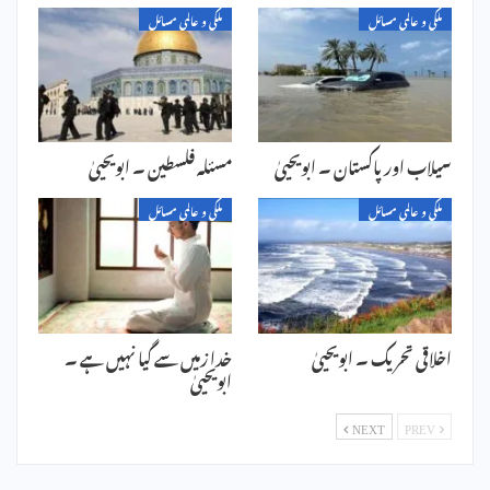
ملکی و عالمی مسائل
ملکی و عالمی مسائل
سیلاب اور پاکستان ۔ ابویحییٰ
مسئلہ فلسطین ۔ ابویحییٰ
ملکی و عالمی مسائل
ملکی و عالمی مسائل
اخلاقی تحریک ۔ ابویحییٰ
خدا زمیں سے گیا نہیں ہے ۔
ابویحییٰ
NEXT
PREV