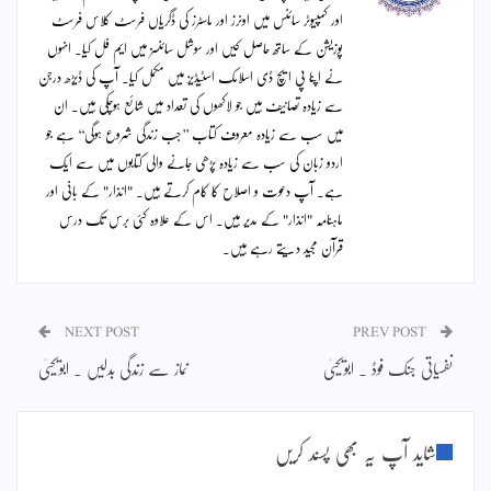
اور کمپیوٹر سائنس میں اونرز اور ماسٹرز کی ڈگریاں فرسٹ کلاس فرسٹ
پوزیشن کے ساتھ حاصل کیں اور سوشل سائنسز میں ایم فل کیا۔ انہوں
نے اپنا پی ایچ ڈی اسلامک اسٹیڈیز میں مکمل کیا۔ آپ کی ڈیڑھ درجن
سے زیادہ تصانیف ہیں جو لاکھوں کی تعداد میں شائع ہوچکی ہیں۔ ان
میں سب سے زیادہ معروف کتاب ’’جب زندگی شروع ہوگی‘‘ ہے جو
اردو زبان کی سب سے زیادہ پڑھی جانے والی کتابوں میں سے ایک
ہے۔ آپ دعوت و اصلاح کا کام کرتے ہیں۔ "انذار" کے بانی اور
ماہنامہ "انذار" کے مدیر ہیں۔ اس کے علاوہ کئی برس تک درس
قرآن مجید دیتے رہے ہیں۔
NEXT POST
PREV POST
نفسیاتی جنک فوڈ ۔ ابویحییٰ
نماز سے زندگی بدلیں ۔ ابویحییٰ
شاید آپ یہ بھی پسند کریں