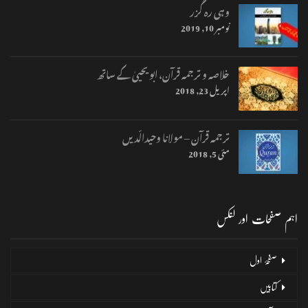
وہی رہ گزر
نومبر 10, 2019
خلاصہ و ترجمہ قرآن، ابو یحییٰ کے ساتھ
اپریل 23, 2018
ترجمہ قرآن – مولانا وحیدالّدیں
مئی 5, 2018
اہم صفحات اور لنکس
صفحۂ اول
کتابیں