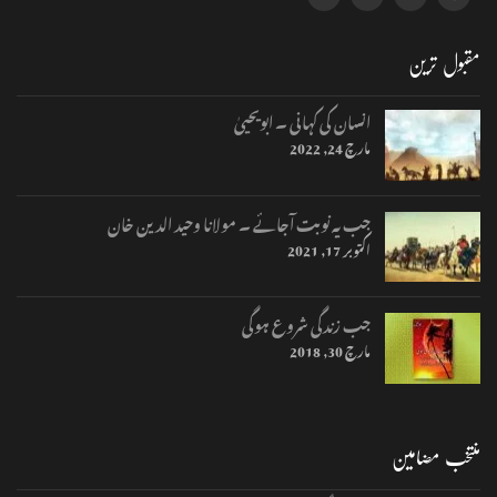
مقبول ترین
انسان کی کہانی ۔ ابویحییٰ
مارچ 24, 2022
جب یہ نوبت آجائے ۔ مولانا وحید الدین خان
اکتوبر 17, 2021
جب زندگی شروع ہوگی
مارچ 30, 2018
منتخب مضامین