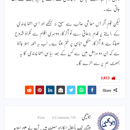
جاتی ہے۔
لیکن قوم اگر اس معاشی عذاب سے سبق نہ سیکھے اور اسی انتہا پسندی
کے راستے پر قدم بڑھاتی رہے تو آخرکار دوسری اقوام سے ٹکراؤ شروع
ہوجاتا ہے جو آخرکار مکمل تباہی پر ختم ہوتا ہے۔ اب یہ اللہ بہتر جانتا
ہے کہ ان دو مراحل میں سے کس کے بعد سیاسی انتہا پسندی کا یہ
بھوت ہم پر سے اترے گا۔
3,813
Share
ابویحییٰ
0 Comments
750 Posts
ابویحییٰ ایک پاکستانی اسکالراور مصنف ہیں ۔ آپ نے علوم اسلامیہ