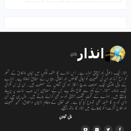
انذار ایک دعوتی اور تربیتی ادارہ ہے۔ اس ادارے کا مقصد لوگوں میں ایمان واخلاق کے شعور
کو راسخ کرنا اور ان کی شخصیت کو ایمانی تقاضوں اور اخلاقی رویو ں کے مطابق ڈھالنا ہے۔ ادارے
کے بانی ابویحییٰ ایک معروف ریسرچ اسکالر اور کئی کتابوں کے مصنف ہیں۔ ان کی زیر نگرانی
ایک ماہنامہ ’’انذار ‘‘کے نام سے شائع ہوتا ہے جس کے مضامین اس ویب سائٹ پر پڑھے
جاسکتے ہیں۔ ادارے کے تحت مختلف تربیتی کورسز بھی کرائے جاتے ہیں۔ حال ہی میں آن
لائن کورسز کا سلسلہ بھی شروع کیا گیا ہے۔ اللہ تعالٰی کے پیغام (ایمان و اخلاق، تعمیرِ شخصیت
اور فلاحِ آخرت) کو پھیلانے میں انذار کا ساتھ دیجئیے.
مالی تعاون