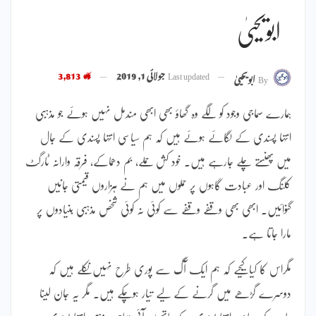
ابویحییٰ
Last updated
جولائی 1, 2019
3,813
By
ابویحییٰ
ہمارے سماجی وجود کو لگے وہ گھاؤ بھی ابھی مندمل نہیں ہوئے جو مذہبی
انتہا پسندی کے لگائے ہوئے ہیں کہ ہم سیاسی انتہا پسندی کے جال
میں پھنستے چلے جارہے ہیں۔ خود کش حملے، بم دھماکے، فرقہ وارانہ ٹارگٹ
کلنگ اور عبادت گاہوں پر حملوں میں ہم نے ہزاروں قیمتی جانیں
گنوائیں۔ ابھی بھی وقفے وقفے سے کوئی نہ کوئی شخص مذہبی بنیادوں پر
مارا جاتا ہے۔
مگراس کا کیا کیجیے کہ ہم ایک آگ سے پوری طرح نہیں نکلے ہیں کہ
دوسرے گڑھے میں گرنے کے لیے تیار ہوچکے ہیں۔ مگر یہ جان لینا