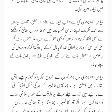
چاہیے کہ سیاسی انتہا پسندی کے ہاتھوں آئی تباہی مذہبی انتہا پسندی سے
کہیں زیادہ شدید ہوگی۔
سیاسی انتہا پسندی کیا ہے؟ اپنے لیڈر سے دیوانہ وار عشق، مخالف لیڈروں
سے شدید نفرت، اپنے سیاسی تعصبات میں اندھا ہوکر ان حقائق کو دیکھنے
سے بھی انکار کردینا جو اندھوں کو بھی نظر آرہے ہوں، ہر معقول بات کو
سنی ان سنی کردینا، ہر اخلاقی قدر کو پامال کرکے پروپیگنڈا کرنا، دوسروں کی
پرخلوص اور معقول بات سنے اور سمجھے بغیر یک طرفہ طور پر اپنی بات کہتے
چلے جانا۔
سیاسی انتہا پسندی دل پسند نعروں سے شروع ہوکر یا تو کمیونزم جیسے قاتل
انقلاب میں ڈھلتی ہے یا پھر نازی فاشزم کے جبر کی شکل اختیار کرتی
ہے۔ ایسے میں قدرت پہلے مرحلے پر وارننگ کے طور پرمعاشی عذاب
کو مسلط کرتی ہے۔ اگر قوم کا نصیب اچھا ہوتا ہے تو معاشی عذاب کی
ماری قوم توبہ کرکے سیاسی انتہا پسندی کے راستے پر مزید بڑھنے سے رک