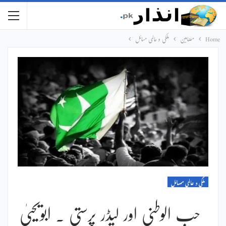
Home
مضامین
ملکی و عالمی مسائل
ملکی و عالمی مسائل
حب الوطنی اور لیڈر پرستی ۔ ابویحییٰ