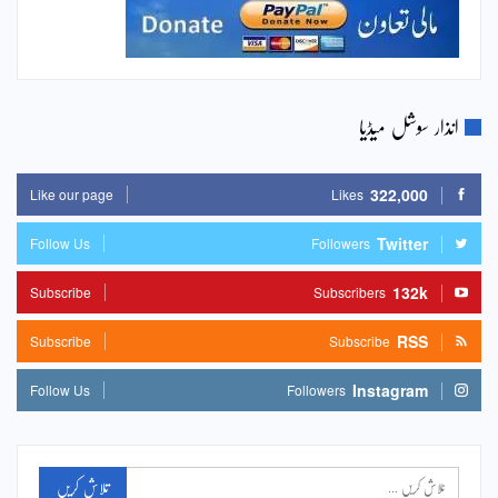
انذار سوشل میڈیا
322,000
Like our page
Likes
Twitter
Follow Us
Followers
132k
Subscribe
Subscribers
RSS
Subscribe
Subscribe
Instagram
Follow Us
Followers