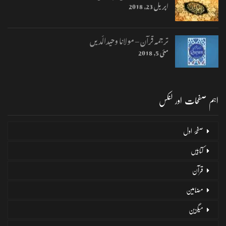
اپریل 23, 2018
ترجمہ قرآن – مولانا وحیدالّدیں
مئی 5, 2018
اہم صفحات اور لنکس
صفحۂ اول
کتابیں
قرآن
مضامین
میگزین