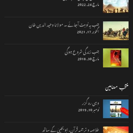
مارچ 24, 2022
جب یہ نوبت آجائے ۔ مولانا وحید الدین خان
اکتوبر 17, 2021
جب زندگی شروع ہوگی
مارچ 30, 2018
منتخب مضامین
وہی رہ گزر
نومبر 10, 2019
خلاصہ و ترجمہ قرآن، ابو یحییٰ کے ساتھ