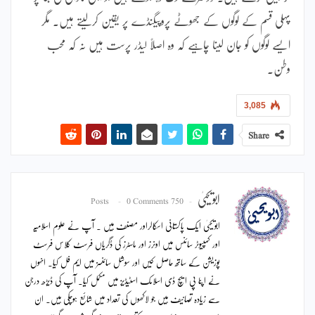
پہلی قسم کے لوگوں کے جھوٹے پروپیگنڈے پر یقین کرلیتے ہیں۔ مگر
ایسے لوگوں کو جان لینا چاہیے کہ وہ اصلاً لیڈر پرست ہیں نہ کہ محب
وطن۔
3,085
Share
ابویحییٰ
0 Comments
750 Posts
ابویحییٰ ایک پاکستانی اسکالراور مصنف ہیں ۔ آپ نے علوم اسلامیہ
اور کمپیوٹر سائنس میں اونرز اور ماسٹرز کی ڈگریاں فرسٹ کلاس فرسٹ
پوزیشن کے ساتھ حاصل کیں اور سوشل سائنسز میں ایم فل کیا۔ انہوں
نے اپنا پی ایچ ڈی اسلامک اسٹیڈیز میں مکمل کیا۔ آپ کی ڈیڑھ درجن
سے زیادہ تصانیف ہیں جو لاکھوں کی تعداد میں شائع ہوچکی ہیں۔ ان