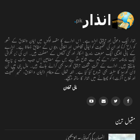
انذار ایک دعوتی اور تربیتی ادارہ ہے۔ اس ادارے کا مقصد لوگوں میں ایمان واخلاق کے شعور
کو راسخ کرنا اور ان کی شخصیت کو ایمانی تقاضوں اور اخلاقی رویو ں کے مطابق ڈھالنا ہے۔ ادارے
کے بانی ابویحییٰ ایک معروف ریسرچ اسکالر اور کئی کتابوں کے مصنف ہیں۔ ان کی زیر نگرانی
ایک ماہنامہ ’’انذار ‘‘کے نام سے شائع ہوتا ہے جس کے مضامین اس ویب سائٹ پر پڑھے
جاسکتے ہیں۔ ادارے کے تحت مختلف تربیتی کورسز بھی کرائے جاتے ہیں۔ حال ہی میں آن
لائن کورسز کا سلسلہ بھی شروع کیا گیا ہے۔ اللہ تعالٰی کے پیغام (ایمان و اخلاق، تعمیرِ شخصیت
اور فلاحِ آخرت) کو پھیلانے میں انذار کا ساتھ دیجئیے.
مالی تعاون
مقبول ترین
انسان کی کہانی ۔ ابویحییٰ