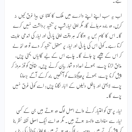
ہے۔
اب یہ سب اپنے اپنے دائرے میں ملک کا کتنا ہی بیڑا غرق کیوں نہ
کریں، وہ بندہ مرجائے گا، مگر اپنی لیڈرشپ پر تنقید برداشت نہیں کرے
گا۔ اس کا کام بس یہ ہوگا کہ ہر وقت اپنی پارٹی اور لیڈر کی اندھی حمایت
کرتا رہے۔ کوئی اس کی پارٹی اور لیڈر پر معقول تنقید کر دے تو وہ لٹھ لے
کر اس کے پیچھے پڑ جائے گا۔ چاہے اس کے لیے گالیاں بکنی پڑیں،
مذاق اڑانا پڑے، جھوٹے اعداد و شمار بیان کرنے پڑیں، حقائق کو توڑ مروڑ کر
پیش کرنا پڑے، جھوٹے پروپیگنڈے کو آنکھیں بند کرکے آگے بڑھانا
پڑے، لایعنی اور باطل دلیلوں کے انبار لگانا پڑیں؛ اسے کوئی فرق نہیں
پڑے گا۔
لیڈر پرستی کو اختیار کرنے والے اصل لوگ وہ ہوتے ہیں جن کے کسی
لیڈر سے مفادات وابستہ ہوتے ہیں۔ مگر وہ اسے ایک اصولی نقطہ نظر بنا
کر پیش کرتے ہیں۔ دوسرے لوگ وہ ہوتے ہیں جو اپنی نادانی کی بنا پر