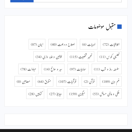
مقبول موضوعات
اخلاقیات
(72)
ادبیات
(6)
اصلاح و دعوت
(40)
ایمان
(87)
تعلیمی کورس
(11)
تعمیر شخصیت
(115)
خواتین و خانہ داری
(34)
سلسلہ روز و شب
(11)
سماجیات
(97)
سیر و سوانح
(14)
عبادات
(78)
فہم دین
(189)
قرآن
(2)
قرآنیات
(107)
متفرق
(64)
مضامین
(0)
ملکی و عالمی مسائل
(53)
میگزین
(159)
ویڈیوز
(27)
کتابیں
(28)