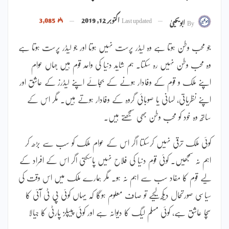
Last updated
اکتوبر 12, 2019
3,085
By
ابویحییٰ
جو محب وطن ہوتا ہے وہ لیڈر پرست نہیں ہوتا اور جو لیڈر پرست ہوتا ہے
وہ محب وطن نہیں رہ سکتا۔ ہم شاید دنیا کی واحد قوم ہیں جہاں عوام
اپنے ملک و قوم کے وفادار ہونے کے بجائے اپنے لیڈرز کے عاشق اور
اپنے نظریاتی، لسانی یا صوبائی گروہ کے وفادار ہوتے ہیں۔ مگر اس کے
ساتھ وہ خود کو محب وطن بھی سمجھتے ہیں۔
کوئی ملک ترقی نہیں کرسکتا اگر اس کے عوام ملک کو سب سے بڑھ کر
اہم نہ سمجھیں۔ کوئی قوم دنیا کی فلاح نہیں پاسکتی اگر اس کے افراد کے
لیے قوم کا مفاد سب سے اہم نہ ہو۔ مگر ہمارے ملک میں اس وقت کی
سیاسی صورتحال دیکھ لیجیے تو صاف معلوم ہوگا کہ یہاں کوئی پی ٹی آئی کا
سچا عاشق ہے، کوئی مسلم لیگ کا دیوانہ ہے اور کوئی پیپلز پارٹی کا جیالا