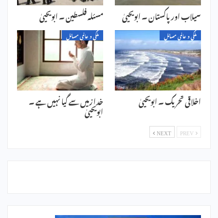
سیلاب اور پاکستان ۔ ابویحییٰ
مسئلہ فلسطین ۔ ابویحییٰ
ملکی و عالمی مسائل
ملکی و عالمی مسائل
اخلاقی تحریک ۔ ابویحییٰ
خدا زمیں سے گیا نہیں ہے ۔
ابویحییٰ
NEXT
PREV