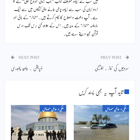
میں سب سے زیادہ معروف کتاب ’’جب زندگی شروع ہوگی‘‘ ہے جو
اردو زبان کی سب سے زیادہ پڑھی جانے والی کتابوں میں سے ایک
ہے۔ آپ دعوت و اصلاح کا کام کرتے ہیں۔ "انذار" کے بانی اور
ماہنامہ "انذار" کے مدیر ہیں۔ اس کے علاوہ کئی برس تک درس
قرآن مجید دیتے رہے ہیں۔
NEXT POST
PREV POST
سردیوں کی نماز ۔ ابویحییٰ
ڈپریشن ۔ جاوید چوہدری
شاید آپ یہ بھی پسند کریں
ملکی و عالمی مسائل
ملکی و عالمی مسائل