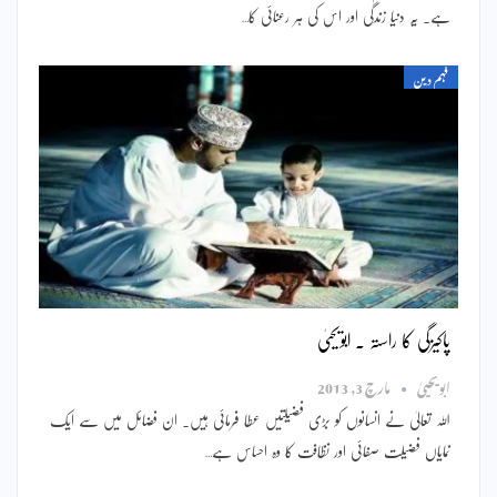
ہے۔ یہ دنیا زندگی اور اس کی ہر رعنائی کا…
فہم دین
پاکیزگی کا راستہ ۔ ابویحییٰ
ابویحییٰ
مارچ 3, 2013
ﷲ تعالیٰ نے انسانوں کو بڑی فضیلتیں عطا فرمائی ہیں۔ ان فضائل میں سے ایک
نمایاں فضیلت صفائی اور نظافت کا وہ احساس ہے…