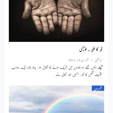
قبر کا فقیر ۔ ابویحییٰ
ابویحییٰ
جنوری 14, 2013
پچھلے دنوں مجھے دو جنازوں میں شریک ہونے کا اتفاق ہوا۔ پہلا جنازہ ایک صاحب
حیثیت شخص کا تھا۔ انہیں اللہ تعالیٰ نے…
فہم دین