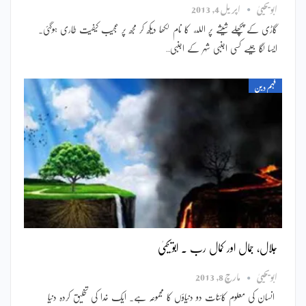
ابویحییٰ
اپریل 4, 2013
گاڑی کے پچھلے شیشے پر الله کا نام لکھا دیکھ کر مجھ پر عجیب کیفیت طاری ہوگئی۔
ایسا لگا جیسے کسی اجنبی شہر کے اجنبی…
فہم دین
جلال، جمال اور کمال رب ۔ ابویحییٰ
ابویحییٰ
مارچ 8, 2013
انسان کی معلوم کائنات دو دنیاؤں کا مجموعہ ہے۔ ایک خدا کی تخلیق کردہ دنیا