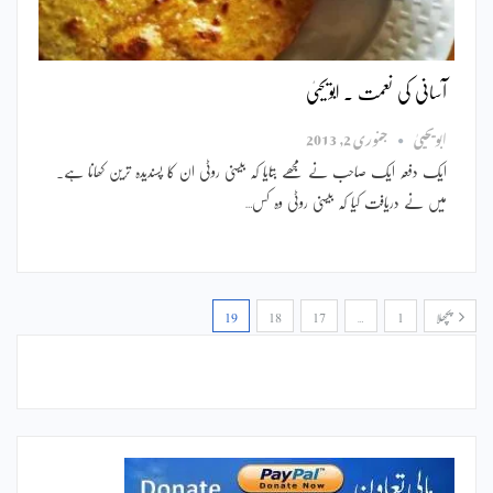
آسانی کی نعمت ۔ ابویحییٰ
ابویحییٰ
جنوری 2, 2013
ایک دفعہ ایک صاحب نے مجھے بتایا کہ بیسنی روٹی ان کا پسندیدہ ترین کھانا ہے۔
میں نے دریافت کیا کہ بیسنی روٹی وہ کس…
پچھلا
1
…
17
18
19