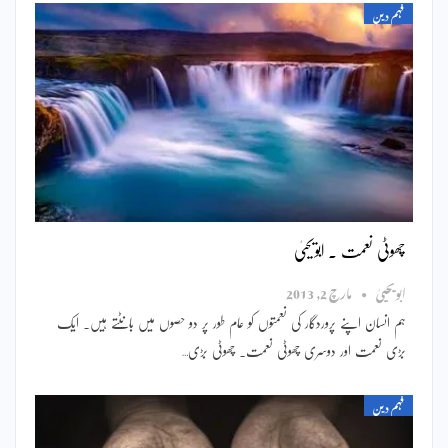
فہم دین
چھوٹی نعمت ۔ ابویحییٰ
ابویحییٰ
مارچ 2, 2013
ہم انسان اپنے پروردگار کی نعمتوں کو عام طور پر دو حصوں میں بانٹتے ہیں۔ ایک
بڑی نعمت اور دوسری چھوٹی نعمت۔ چھوٹی بڑی…
فہم دین