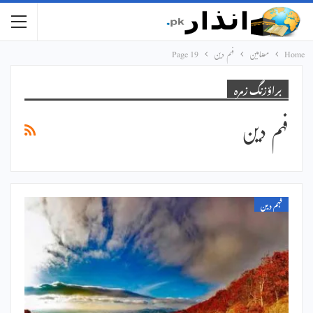
Home
مضامین
فہم دین
Page 19
براؤزنگ زمرہ
فہم دین
فہم دین