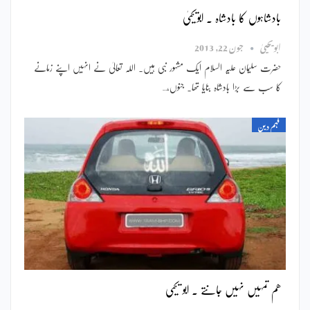
بادشاہوں کا بادشاہ ۔ ابویحییٰ
ابویحییٰ
جون 22, 2013
حضرت سلیمان علیہ السلام ایک مشہور نبی ہیں۔ اللہ تعالیٰ نے انہیں اپنے زمانے
کا سب سے بڑا بادشاہ بنایا تھا۔ جنوں،…
فہم دین
ھم تمہیں نہیں جانتے ۔ ابو یحیی