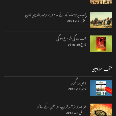
جب یہ نوبت آجائے ۔ مولانا وحید الدین خان
اکتوبر 17, 2021
جب زندگی شروع ہوگی
مارچ 30, 2018
منتخب مضامین
وہی رہ گزر
نومبر 10, 2019
خلاصہ و ترجمہ قرآن، ابو یحییٰ کے ساتھ
اپریل 23, 2018