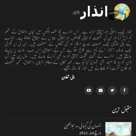
انذار ایک دعوتی اور تربیتی ادارہ ہے۔ اس ادارے کا مقصد لوگوں میں ایمان واخلاق کے شعور
کو راسخ کرنا اور ان کی شخصیت کو ایمانی تقاضوں اور اخلاقی رویو ں کے مطابق ڈھالنا ہے۔ ادارے
کے بانی ابویحییٰ ایک معروف ریسرچ اسکالر اور کئی کتابوں کے مصنف ہیں۔ ان کی زیر نگرانی
ایک ماہنامہ ’’انذار ‘‘کے نام سے شائع ہوتا ہے جس کے مضامین اس ویب سائٹ پر پڑھے
جاسکتے ہیں۔ ادارے کے تحت مختلف تربیتی کورسز بھی کرائے جاتے ہیں۔ حال ہی میں آن
لائن کورسز کا سلسلہ بھی شروع کیا گیا ہے۔ اللہ تعالٰی کے پیغام (ایمان و اخلاق، تعمیرِ شخصیت
اور فلاحِ آخرت) کو پھیلانے میں انذار کا ساتھ دیجئیے.
مالی تعاون
مقبول ترین
انسان کی کہانی ۔ ابویحییٰ
مارچ 24, 2022