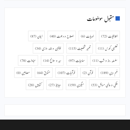
مقبول موضوعات
اخلاقیات
(72)
ادبیات
(6)
اصلاح و دعوت
(40)
ایمان
(87)
تعلیمی کورس
(11)
تعمیر شخصیت
(115)
خواتین و خانہ داری
(34)
سلسلہ روز و شب
(11)
سماجیات
(97)
سیر و سوانح
(14)
عبادات
(78)
فہم دین
(189)
قرآن
(2)
قرآنیات
(107)
متفرق
(64)
مضامین
(0)
ملکی و عالمی مسائل
(53)
میگزین
(159)
ویڈیوز
(27)
کتابیں
(28)