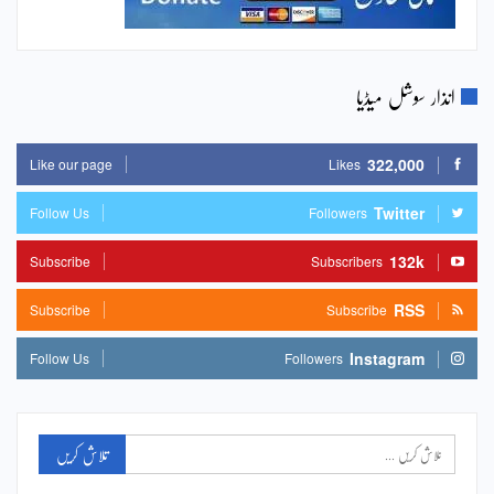
انذار سوشل میڈیا
322,000
Like our page
Likes
Twitter
Follow Us
Followers
132k
Subscribe
Subscribers
RSS
Subscribe
Subscribe
Instagram
Follow Us
Followers