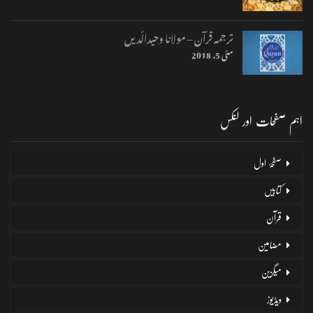
ترجمہ قرآن – مولانا وحیدالّدیں
مئی 5, 2018
اہم صفحات اور لنکس
صفحۂ اول
کتابیں
قرآن
مضامین
میگزین
ویڈیوز