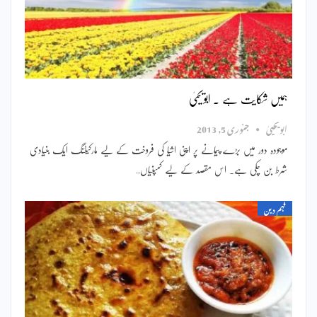
ہمیں شکایت ہے ۔ ابویحییٰ
ابویحییٰ
جنوری 5, 2013
موجودہ دور میں بڑے پیمانے پر اپنی اشیا کی فروخت کے لیے مارکیٹنگ ایک بنیادی
شرط بن چکی ہے۔ اس مقصد کے لیے کمپنیاں…
فہم دین