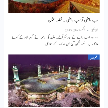
رب راضی تو سب راضی ۔ شمائلہ عثمان
ابویحییٰ
اگست 20, 2013
بابا حیدر بہت زمانے کے بعد نظر آئے۔ وقت کی دھول نے اگرچہ ان کے کندھے
جھُکا دیے تھے، لیکن آج بھی وہ کام کے متلاشی…
فہم دین