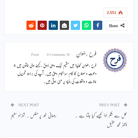
2,551
Share
فرح رضوان
0 Comments
36 Posts
فرح رضوان کینیڈا میں مقیم ایک دینی ذوق رکھنے والی خاتون ہیں جو
دعوت و اصلاح کا کام سرانجام دیتی ہیں۔ آپ کی برجستہ تحریریں
حالات و واقعات کی بنیاد پر مبنی ہوتی ہیں۔
NEXT POST
PREV POST
عمل سے شکر ادا کیسے کیا جاتا ہے ۔
روحانی طور پر مفلس ۔ شہزاد سلیم
ڈاکٹر محمد عقیل