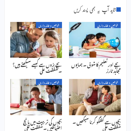
شاید آپ یہ بھی پسند کریں
خواتین و خانہ داری
خواتین و خانہ داری
بچے اور تعلیم کا شوق ۔ ہمایوں
بچے بڑوں سے کیسے سیکھتے ہیں؟
مجاہد تارڑ
۔ شفقت علی
خواتین و خانہ داری
خواتین و خانہ داری
بچوں سے گفتگو کرنا سیکھیں ۔
بچوں کی تربیت میں پانچ
شفقت علی
احتیاطیں ۔ شفقت علی