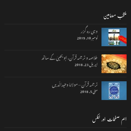
منتخب مضامین
وہی رہ گزر
نومبر 10, 2019
خلاصہ و ترجمہ قرآن، ابو یحییٰ کے ساتھ
اپریل 23, 2018
ترجمہ قرآن – مولانا وحیدالّدیں
مئی 5, 2018
اہم صفحات اور لنکس