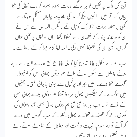
آج کل واک پر نکلیں تو ہر سو گھنے درخت جھوم جھوم کر رب تعالیٰ کی ثنا
بیان کرتے ہیں۔ انھیں دیکھ کر خدا کی ربوبیت پرایمان مستحکم ہوجاتا ہے۔
کبھی یہ تناور درخت فقط ایک کونپل تھے۔ مگر یہ اللہ ہی ہے جس نے
ان کو ہر چرند پرند کے نقصان سے محفوظ رکھا۔ ان درختوں پر کتنی خزاں
گزریں، لیکن ان کی نشوونما نہیں رکی۔ اللہ اپنا کام پورا کر کے رہتا ہے۔
جب ہم نے سکول جانا شروع کیا تو مالی بابا صبح صبح ہمارے لان سے چنے
ہوئے پھولوں سے سکول جانے والے ہم دونوں بھائی بہن کو خوشبودار
گلدستے تھما دیتے۔ ہمیں ٹیچر اور پرنسپل سے بڑی پذیرائی ملتی۔ چھٹیوں
میں موگرے کے سینکڑوں پھول ہر روز توڑنا ہم دونوں بڑے بھائی بہن
کے ذمے تھا۔ جب ہر روز صبح صبح ہم دونوں بھائی بہن تازہ پھولوں کی
ٹوکری لے کر تھوڑے تھوڑے پھول محلے کے سب گھروں میں دے
کر آتے تو دعا سلام، خیریت و محبت اور دعاؤں کے تبادلے ہوتے، بے
لوث محبتیں روح میں اتر جاتیں۔