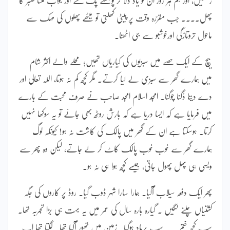
پھل۔۔۔۔ جب مقرّرہ وقت پر پیٹی کھلتی تو میٹھے پھلوں کی مہک سے
ماحول تروتازگی اورخوشبو سے جی اٹھتا۔
بیچ کے ایک حصے میں سبزیوں کی کیاریاں تھیں؛ محلے والے اکثر شام
میں ہمارے گھر سے سبزی لے لیا کرتے۔ مگر کچھ کم نہ ہوتا، اللہ تعالی اور
دے دیتا دُگنا چوگنا۔ امجد اسلام امجد صاحب نے صرف محبت کے بارے
میں فرمایا ہے کہ ایسا دریا ہے کہ بارش روٹھ بھی جائے تو یہ سوکھا نہیں
کرتا۔ ہوسکتا ہے ان کے گھر میں پالک کی کاشت نہ ہو! کیونکہ لوگ
ہمارے گھر سے خوب خوب پالک کاٹ کر لے جاتے، لیکن وہ پھر سے
ویسی ہی پھل پھول جاتی، جیسے کچھ ہوا ہی نہ ہو۔
پھر ایک دفعہ سیلاب آگیا۔ ہمارا سارا شہر ڈوب گیا۔ روڈ پر کاروں کی جگہ
کشتیاں چلنے لگیں ۔ گیارہ بارہ سال کی عمر میں یہ بہت ہی بڑا تجربہ تھا۔
سب کچھ ختم۔۔۔ سب برباد ہوگیا۔ زمین میں تھور آگیا تھا۔ لگتا تھا اب