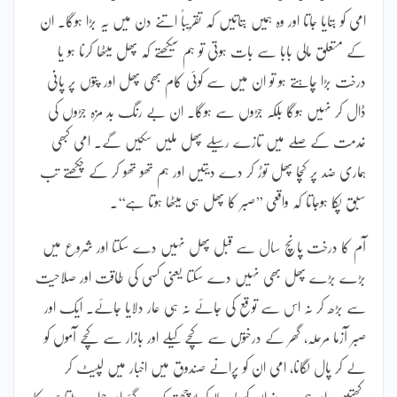
امی کو بتایا جاتا اور وہ ہمیں بتاتیں کہ تقریباً اتنے دن میں یہ بڑا ہوگا۔ ان
کے متعلق مالی بابا سے بات ہوتی تو ہم سیکھتے کہ پھل میٹھا کرنا ہو یا
درخت بڑا چاہتے ہو تو ان میں سے کوئی کام بھی پھل اور پتوں پر پانی
ڈال کر نہیں ہوگا بلکہ جڑوں سے ہوگا۔ ان بے رنگ بد مزہ جڑوں کی
خدمت کے صلے میں تازے رسیلے پھل ملیں سکیں گے۔ امی کبھی
ہماری ضد پر کچا پھل توڑ کر دے دیتیں اور ہم تھو تھو کر کے چکھتے تب
سبق پکّا ہوجاتا کہ واقعی ’’صبر کا پھل ہی میٹھا ہوتا ہے‘‘۔
آم کا درخت پانچ سال سے قبل پھل نہیں دے سکتا اور شروع میں
بڑے بڑے پھل بھی نہیں دے سکتا یعنی کسی کی طاقت اور صلاحیت
سے بڑھ کر نہ اس سے توقع کی جائے نہ ہی عار دلایا جائے۔ ایک اور
صبر آزما مرحلہ، گھر کے درختوں سے کچے کیلے اور بازار سے کچے آموں کو
لے کر پال لگانا، امی ان کو پرانے صندوق میں اخبار میں لپیٹ کر
رکھتیں، اور ہم ہر روز ان کو یاد دلا کر پوچھتے پک گئے اور جواب ملتا صبر کا