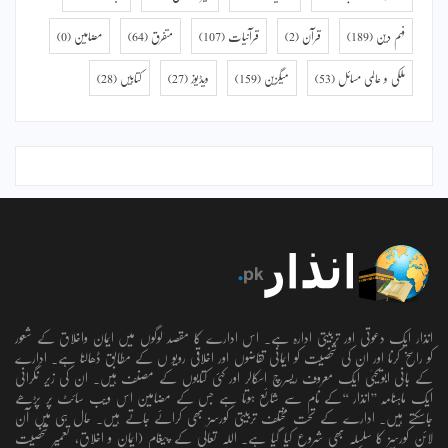
فہم دین
(189)
قرآن
(2)
قرآنیات
(107)
متفرق
(64)
مضامین
(0)
ملکی و عالمی مسائل
(53)
میگزین
(159)
ویڈیوز
(27)
کتابیں
(28)
انذار ایک دعوتی اور تربیتی ادارہ ہے۔ اس ادارے کا مقصد لوگوں میں ایمان واخلاق کے شعور
کو راسخ کرنا اور ان کی شخصیت کو ایمانی تقاضوں اور اخلاقی رویو ں کے مطابق ڈھالنا ہے۔ ادارے
کے بانی ابویحییٰ ایک معروف ریسرچ اسکالر اور کئی کتابوں کے مصنف ہیں۔ ان کی زیر نگرانی
ایک ماہنامہ ’’انذار ‘‘کے نام سے شائع ہوتا ہے جس کے مضامین اس ویب سائٹ پر پڑھے
جاسکتے ہیں۔ ادارے کے تحت مختلف تربیتی کورسز بھی کرائے جاتے ہیں۔ حال ہی میں آن
لائن کورسز کا سلسلہ بھی شروع کیا گیا ہے۔ اللہ تعالٰی کے پیغام (ایمان و اخلاق، تعمیرِ شخصیت