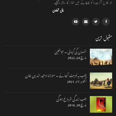
اور فلاحِ آخرت) کو پھیلانے میں انذار کا ساتھ دیجئیے.
مالی تعاون
مقبول ترین
انسان کی کہانی ۔ ابویحییٰ
مارچ 24, 2022
جب یہ نوبت آجائے ۔ مولانا وحید الدین خان
اکتوبر 17, 2021
جب زندگی شروع ہوگی
مارچ 30, 2018