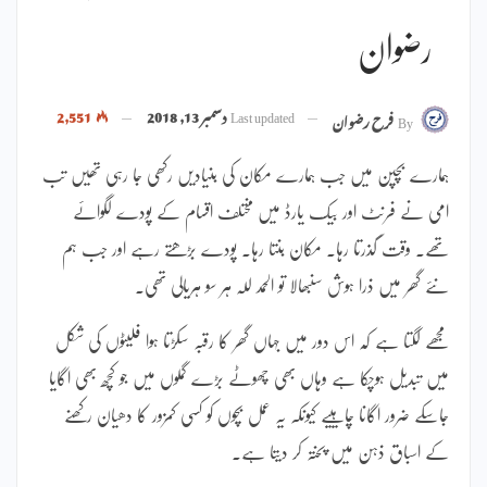
رضوان
Last updated
دسمبر 13, 2018
2,551
By
فرح رضوان
ہمارے بچپن میں جب ہمارے مکان کی بنیادیں رکھی جا رہی تھیں تب
امی نے فرنٹ اور بیک یارڈ میں مختلف اقسام کے پودے لگوائے
تھے۔ وقت گذرتا رہا۔ مکان بنتا رہا۔ پودے بڑھتے رہے اور جب ہم
نئے گھر میں ذرا ہوش سنبھالا تو الحمد للہ ہر سو ہریالی تھی۔
مجھے لگتا ہے کہ اس دور میں جہاں گھر کا رقبہ سکڑتا ہوا فلیٹوں کی شکل
میں تبدیل ہوچکا ہے وہاں بھی چھوٹے بڑے گملوں میں جو کچھ بھی اگایا
جاسکے ضرور اگانا چاہییے کیونکہ یہ عمل بچوں کو کسی کمزور کا دھیان رکھنے
کے اسباق ذہن میں پختہ کر دیتا ہے۔