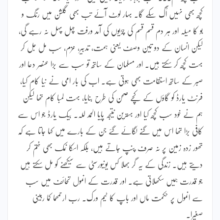
کچھ بھی نہیں اُگ سکے گا۔ بہار لوٹ آئے تب بھی گلشن میں رنگ و
بو کا میلہ اور ہر دم قسم قسم کی چڑیوں کی آمد ورفت چہل پہل نہ رہے گی،
لیکن انسان کے دو تین وصف یعنی ہمت، تدبیر، عزم، سب مل جل کر
بہت کچھ کر سکتے ہیں۔ اور مسلمان کے ساتھ تو سب سے بڑا عنصر دعا اور
صبر کے ساتھ استقامت بھی ہوتی ہے۔ اب کی بار امی نے نیا کام کیا،
فرنٹ یارڈ کو گاؤں کے کچے صحن کی طرح بنایا، بہت لمبا کام تھا لیکن
ہم نے خود سب کچھ کیا اور بہترین نتیجہ پایا الحمد للہ۔ بیک یارڈ جو اس سے
کافی بڑا تھا اس میں گنّے لگائے گئے جن کے بارے میں کہا جاتا ہے کہ
تھور زدہ زمین پر نہ صرف پنپ جاتے ہیں، بلکہ اسکا نمک بھی ختم کر
دیتے ہیں۔ زندگی کے یہ گر بھلا کس یونیورسٹی سے سیکھنے کو مل سکتے ہیں
جو قدرت ہمیں سکھلاتی ہے۔ اور قدرت کے انمول تحائف میں سب
سے انمول پر حکمت ماں اور باپ کا ٹیم ورک۔ رب ارحمھما کما ربینی
صغیرا۔