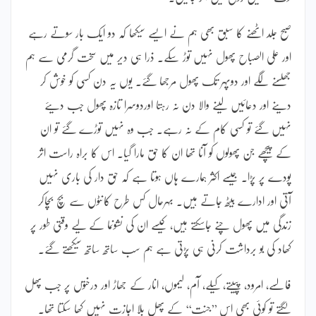
صبح جلد اٹھنے کا سبق بھی ہم نے ایسے سیکھا کہ دو ایک بار سوتے رہے
اور علی الصباح پھول نہیں توڑ سکے۔ ذرا ہی دیر میں سخت گرمی سے ہم
جھلسنے لگے اور دوپہر تک پھول مرجھا گئے۔ یوں یہ دن کسی کو خوش کر
دینے اور دعائیں لینے والا دن نہ رہتا اوردوسرا تازہ پھول جب دیئے
نہیں گئے تو کسی کام کے نہ رہے۔ جب وہ نہیں توڑے گئے تو ان
کے پیچھے جن پھولوں کو آنا تھا ان کا حق مارا گیا۔ اس کا براہ راست اثر
پودے پر پڑا۔ جیسے اکثر ہمارے ہاں ہوتا ہے کہ حق دار کی باری نہیں
آتی اور ادارے بیٹھ جاتے ہیں۔ بہرحال کس طرح کانٹوں سے بچ بچاکر
زندگی میں پھول چنے جاسکتے ہیں، کیسے ان کی نشونما کے لیے وقتی طور پر
کھاد کی بو برداشت کرنی ہی پڑتی ہے ہم سب ساتھ ساتھ سیکھتے گئے۔
فالسے، امرود، پپیتے، کیلے، آم، لیموں، انار کے جھاڑ اور درختوں پر جب پھل
لگتے تو کوئی بھی اس ’’جنت‘‘ کے پھل بلا اجازت نہیں کھا سکتا تھا۔