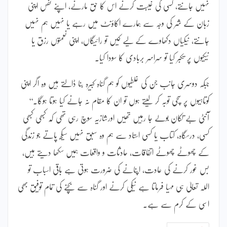
نہیں جانتے، کسی کی غیبت کرنے اس کا حق مارنے، اپنے نفس اپنی
زبان کے شر کی وجہ سے ہمارے اکاؤنٹ میں رہے یا نہیں ہم نہیں
جانتے، نیکیاں دکھاوے کے لیے کیں تو رائیگاں، اپنی نعمتوں رزق یا
نیکیوں پر تکبر کیا تو سراسر بربادی کا سودا کیا۔
جبکہ دوسری جانب جن کی غلطیوں کو ہم گناہ کبیرہ بنا ڈالتے ہیں وہ اگر اپنی
کوتاہیوں پر سچی توبہ کر لیتے ہوں تو ان کا مقام نہ جانے کیا ہوتا ہوگا۔‘‘
آنٹی بے تکان بولے جا رہیں تھیں اورشازیہ سوچ رہی تھی کہ کبھی کبھی
کسی، درسگاہ، کتاب یا کسی استاد سے ہم وہ سبق نہیں سیکھ پاتے جو زندگی
کے چھوٹے چھوٹے اتفاقات، حادثات و واقعات ہمیں سکھا دیتے ہیں،
بس غور کرنے کی عادت، اپنانے کی ضرورت ہوتی ہے باقی اسباب تو
اللہ تعالیٰ ہی مہیا فرماتا ہے نیکی کرنے اور گناہ سے بچنے کی تمام توفیق بھی
اسی کے کرم سے ہے۔