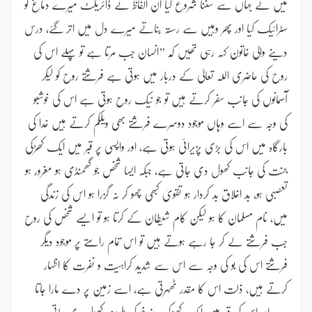
میں نے جہاں سے سننا شروع کیا ان الفاظ نے ڈائریکٹ میرے دماغ کو
سٹرائیک کیا اور پھر وہیں سے رستہ بناتے میرے دل میں اتر گئے، درس
دینے والی خاتون کہہ رہی تھیں کہ ’’انسان جب مرتا ہے تو پہلے اس کی
روح کی حاضری اللہ تعالیٰ کے دربار میں ہوتی ہے فرشتے روح کو لیکر
آسمانوں کی جانب سفر کرتے ہیں تو جو نیک روح ہوتی ہے اس کی خوشبو
کی وجہ سے اسے وہاں موجود دوسرے فرشتے بھی ویلکم کرتے ہیں خدا کی
بارگاہ میں اس کی بڑی پزیرائی ہوتی ہے، اور واپسی پر قبر میں ایک کھڑکی
جنت کی جانب کھول دی جاتی ہے، جبکہ ایسا شخص جو گھمنڈی ہو مغرور ہو
تعصبی ہو، بد اخلاق بد کردار ہو تقویٰ کبھی چھو کر نہ گزرا ہو اس کی زندگی
میں، نام مسلمان کا ہو لیکن کام شیطان کے کرتا ہو تو ایسے شخص کی روح
جب فرشتے لے کر جا رہے ہوتے ہیں تو اس تمام راستے پر موجود دیگر
فرشتے اس کی بو کی وجہ سے اس سے شدید کراہیت و نفرت کا اظہار
کرتے ہیں، ذلت اس کا مقدر ٹھہرتی ہے، اسے زمین پر دے مارا جاتا
ہے اور اس کی قبر میں ایک کھڑکی دوزخ کی طرف کھول دی جاتی ہے،