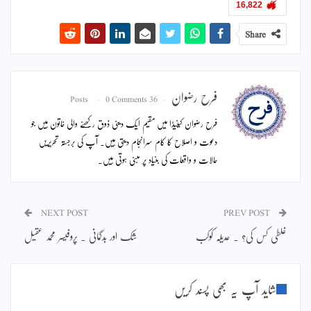
16,822
Share
فرح رضوان
0 Comments
36 Posts
فرح رضوان کینیڈا میں مقیم ایک دینی ذوق رکھنے والی خاتون ہیں جو
دعوت و اصلاح کا کام سرانجام دیتی ہیں۔ آپ کی برجستہ تحریریں
حالات و واقعات کی بنیاد پر مبنی ہوتی ہیں۔
NEXT POST
PREV POST
غلطی کس کی؟ ۔ عدیلہ کوکب
شک اور بدگمانی ۔ پروفیسر محمد عقیل
شاید آپ یہ بھی پسند کریں