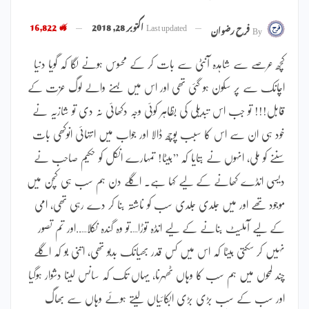
Last updated
اکتوبر 28, 2018
16,822
By
فرح رضوان
کچھ عرصے سے شاہدہ آنٹی سے بات کر کے محسوس ہونے لگا کہ گویا دنیا
اچانک سے پر سکون ہو گئی تھی اور اس میں بسنے والے لوگ عزت کے
قابل!!! تو جب اس تبدیلی کی بظاہر کوئی وجہ دکھائی نہ دی تو شازیہ نے
خود ہی ان سے اس کا سبب پوچھ ڈالا اور جواب میں انتہائی انوکھی بات
سننے کو ملی، انہوں نے بتایا کہ ’’بیٹا! تمہارے انکل کو حکیم صاحب نے
دیسی انڈے کھانے کے لیے کہا ہے۔ اگلے دن ہم سب ہی کچن میں
موجود تھے اور میں جلدی جلدی سب کو ناشتہ بنا کر دے رہی تھی، امی
کے لیے آملیٹ بنانے کے لیے انڈہ توڑا….تو وہ گندہ نکلا…..اور تم تصور
نہیں کر سکتی بیٹا کہ اس میں کس قدر بھیانک بدبو تھی، اتنی بو کہ اگلے
چند لمحوں میں ہم سب کا وہاں ٹھہرنا، یہاں تک کہ سانس لینا دشوار ہوگیا
اور سب کے سب بڑی بڑی ابکائیاں لیتے ہوئے وہاں سے بھاگ