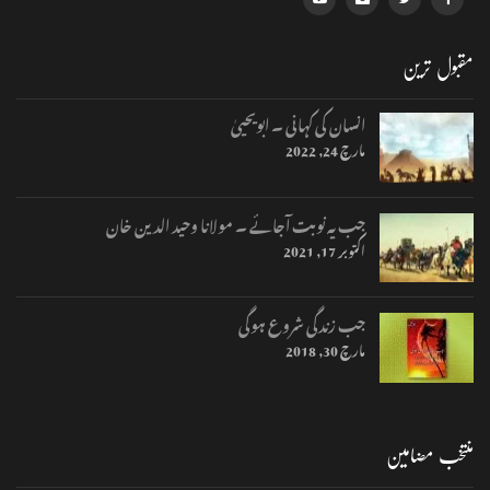
مقبول ترین
انسان کی کہانی ۔ ابویحییٰ
مارچ 24, 2022
جب یہ نوبت آجائے ۔ مولانا وحید الدین خان
اکتوبر 17, 2021
جب زندگی شروع ہوگی
مارچ 30, 2018
منتخب مضامین