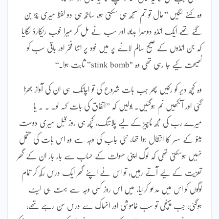
وہ کہنے لگیں ’’حال تو تم سمجھ ہی سکتی ہو، ساتھ ہی دو لفظ میری چڑ بن
گئے تھے ایک انڈہ دوسرا بدبو، اور سب نے مل کر میرا خوب ریکارڈ لگایا
کہ جن انڈوں کے صحیح سالم لانے پر میں خود پر اتنا فخر اور باقی سب کو
نصیحت کیے جا رہی تھی وہ "stink bomb” ثابت ہوا۔‘‘
وہ کچھ دیر کو رکیں پھر جب بات شروع کی تو اچانک ہی ان کی آواز بھرّا
گئی اور آنکھیں نم ہوگئیں۔ بولیں کہ ’’اتفاق کی بات کہہ لو۔ ۔ ۔ یا
میرے رب کی مجھ ناچیز کے لیے پلاننگ، کچھ ہی روز قبل میری دوست
مینو کے سسر کا انتقال ہوا تھا، نئی جاب کی وجہ سے وہ اس بات کی متحمل
نہیں ہوسکتی تھی کہ لوگ اپنی سہولت کے حساب سے بار بار ان کے گھر
تعزیت کے لیے آتے رہیں، تو اس نے اپنے گھر ایک درس رکھ کر تمام
لوگوں کو اس میں مدعو کرلیا، میں اس روز کسی وجہ سے بہت ہی لیٹ
ہوگئی، جب پہنچی تو سب خاموشی اور انہماک سے درس سن رہے تھے،