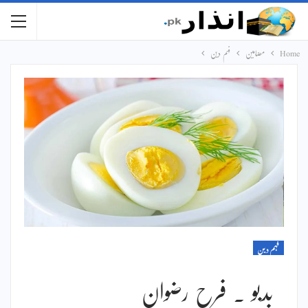
Home
مضامین
فہم دین
فہم دین
بدبو ۔ فرح رضوان