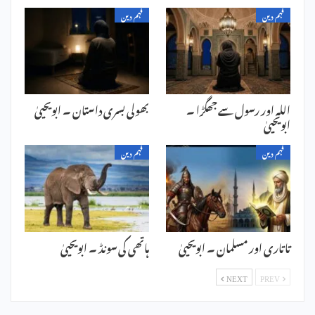
فہم دین
فہم دین
اللہ اور رسول سے جھگڑا ۔
بھولی بسری داستان ۔ ابویحییٰ
ابویحییٰ
فہم دین
فہم دین
تاتاری اور مسلمان ۔ ابویحییٰ
ہاتھی کی سونڈ ۔ ابویحییٰ
NEXT
PREV