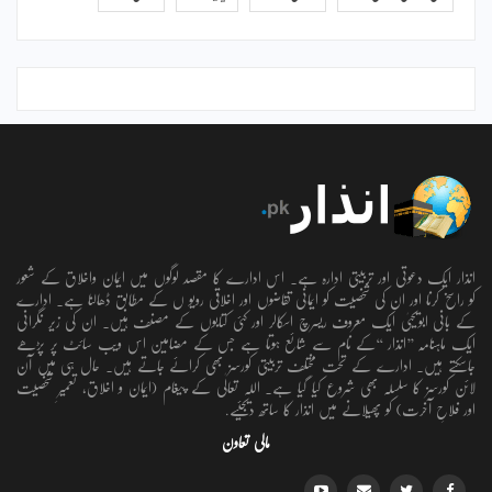
انذار ایک دعوتی اور تربیتی ادارہ ہے۔ اس ادارے کا مقصد لوگوں میں ایمان واخلاق کے شعور
کو راسخ کرنا اور ان کی شخصیت کو ایمانی تقاضوں اور اخلاقی رویو ں کے مطابق ڈھالنا ہے۔ ادارے
کے بانی ابویحییٰ ایک معروف ریسرچ اسکالر اور کئی کتابوں کے مصنف ہیں۔ ان کی زیر نگرانی
ایک ماہنامہ ’’انذار ‘‘کے نام سے شائع ہوتا ہے جس کے مضامین اس ویب سائٹ پر پڑھے
جاسکتے ہیں۔ ادارے کے تحت مختلف تربیتی کورسز بھی کرائے جاتے ہیں۔ حال ہی میں آن
لائن کورسز کا سلسلہ بھی شروع کیا گیا ہے۔ اللہ تعالٰی کے پیغام (ایمان و اخلاق، تعمیرِ شخصیت
اور فلاحِ آخرت) کو پھیلانے میں انذار کا ساتھ دیجئیے.
مالی تعاون