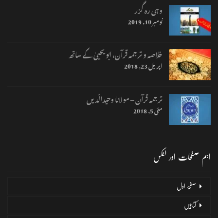
وہی رہ گزر
نومبر 10, 2019
خلاصہ و ترجمہ قرآن، ابو یحییٰ کے ساتھ
اپریل 23, 2018
ترجمہ قرآن – مولانا وحیدالّدیں
مئی 5, 2018
اہم صفحات اور لنکس
صفحۂ اول
کتابیں