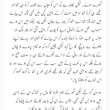
کھڑے ہوئے۔ لیکن ظاہر ہے کہ اس کو وہاں سے تلف کرنا ہی تھا اور
مجھے ہی کرنا تھا سو میں ہمت کر کے واپس کچن میں گئی تاکہ جس پیالے
میں انڈہ توڑا تھا اسے اٹھا کر باہر لے جاؤں لیکن چند سیکنڈ میں اس بو سے
اعصاب شل ہوتے دکھائی دیے تو پلٹ کر واپس آئی اور پھر ناک اور
مونہہ پر خوب موٹا سا ڈھاٹا باندھ کر اس پیالے کو اٹھایا اور سیدھے اپنے
چھوٹے سے باغیچے کا رخ کیا، لیکن یقین کرو کہ وہ تمام پرندے جو چاول
کے چند دانے اور روٹی کے ذرا سے ٹکڑے ڈالتے ہی نہ صرف جمع ہو
جاتے بلکہ اس پر ٹوٹ پڑتے ہیں سب کے سب اس کی بو سے دور جا
کر بیٹھ گئے، بو اتنی شدید تھی کہ پھر مجھے فوری طور پر ننھا سا گڑھا کھود کر
اس انڈے کو دفنانا پڑا۔‘‘
دو دن گزر گئے لیکن گھر کے تمام افراد کا حال یہ تھا کہ ان کے ذہن
میں وہ بو بس گئی تھی، شازیہ نے ان کی بات کاٹتے ہوئے پوچھا کہ
’’آنٹی جب ان کا یہ حال تھا تو آپ کا کیا حال ہوا ہو گا،‘‘