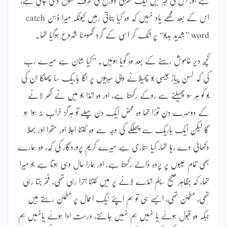
اس کے بعد مجھے یاد نہیں کہ وہ کیا بتاتی رہیں کیونکہ میرا ذہن catch
word ’’شدید بدبو‘‘ پر اٹک کر اسی کے گرد گھومنا شروع ہوگیا تھا۔
کچھ دیر خاموش رہنے کے بعد وہ گویا ہوئیں۔ ’’کیا شان ہے میرے رب
کی کہ لہسن پیاز جیسی بو پھیلانے والی سبزیوں پر لگا باریک سا چھلکا ان کی
بو کو ہر سو پھیلنے سے روکے رکھتا ہے، اور وہ انڈا جو میں نے گھر لانے
کے دوسرے دن توڑا تھا وہ محض ایک دن پہلے تو ہرگز خراب نہ ہوا ہو
گا لیکن ایک باریک سے چھلکے کی وجہ سے وہ کتنا اجلا اور ستھرا اور بھلا
دکھائی دے رہا تھا، کیا ستّاری ہے میرے کریم پروردگار کی کہ، وہ ہمارے
بھی تمام عیبوں پر پردہ ڈالے رکھتا ہے، اور ہمارا حال وہی ہوتا ہے جو میرا
تھا، کہ بظاہر صحیح سالم انڈے لانے پر میں کتنا اترا رہی تھی، فخر جتا رہی
تھی، مطمئن تھی، ایسے ہی تو ہم اپنے نیک اعمال پر مطمئن رہتے ہیں
جبکہ وہ قبول ہوئے یا نہیں ہم نہیں جانتے، درست ادا ہوئے یانہیں ہم