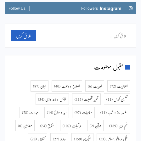
Instagram
Follow Us
Followers
مقبول موضوعات
اخلاقیات
(72)
ادبیات
(6)
اصلاح و دعوت
(40)
ایمان
(87)
تعلیمی کورس
(11)
تعمیر شخصیت
(115)
خواتین و خانہ داری
(34)
سلسلہ روز و شب
(11)
سماجیات
(97)
سیر و سوانح
(14)
عبادات
(78)
فہم دین
(189)
قرآن
(2)
قرآنیات
(107)
متفرق
(64)
مضامین
(0)
ملکی و عالمی مسائل
(53)
میگزین
(159)
ویڈیوز
(27)
کتابیں
(28)