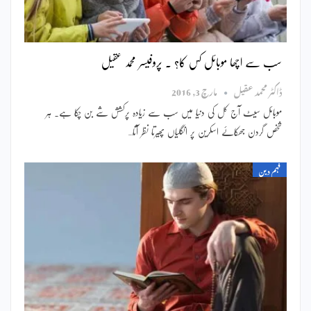
سب سے اچھا موبائل کس کا؟ ۔ پروفیسر محمد عقیل
ڈاکٹر محمد عقیل
مارچ 3, 2016
موبائل سیٹ آج کل کی دنیا میں سب سے زیادہ پرکشش شے بن چکا ہے۔ ہر
شخص گردن جھکائے اسکرین پر انگلیاں پھیرتا نظر آتا…
فہم دین