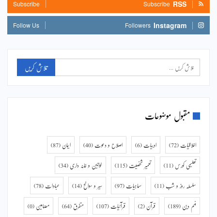
RSS
Subscribe
Subscribe
Instagram
Follow Us
Followers
مقبول موضوعات
اخلاقیات
(72)
ادبیات
(6)
اصلاح و دعوت
(40)
ایمان
(87)
تعلیمی کورس
(11)
تعمیر شخصیت
(115)
خواتین و خانہ داری
(34)
سلسلہ روز و شب
(11)
سماجیات
(97)
سیر و سوانح
(14)
عبادات
(78)
فہم دین
(189)
قرآن
(2)
قرآنیات
(107)
متفرق
(64)
مضامین
(0)