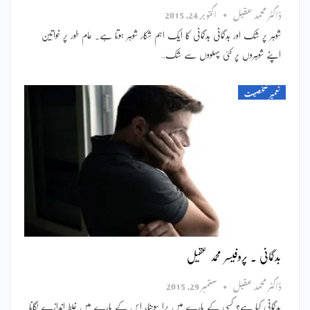
ڈاکٹر محمد عقیل
اکتوبر 24, 2015
شوہر پر شک اور بدگمانی بدگمانی کا ایک اہم شکار شوہر ہوتا ہے۔ عام طور پر خواتین
اپنے شوہروں پر کئی پہلووں سے شک…
تعمیر شخصیت
بدگمانی ۔ پروفیسر محمد عقیل
ڈاکٹر محمد عقیل
ستمبر 29, 2015
بدگمانی کیا ہے؟ کسی کے بارے میں برا سوچنا، اس کے بارے میں غلط اندازے لگانا