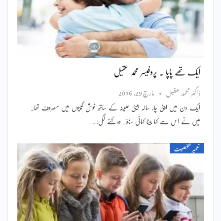
ایک تھے پاپا ۔ پروفیسر محمد عقیل
ڈاکٹر محمد عقیل
مارچ 29, 2016
ایک دن میں اپنی چار سالہ بیٹی علینہ کے ساتھ خوش گپیوں میں مصروف تھا۔
میں نے اس سے کہا بیٹا کہانی سناؤ۔ وہ کہنے لگی:…
تعمیر شخصیت