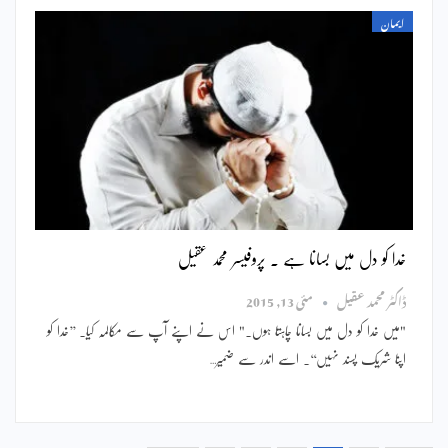
ایمان
خدا کو دل میں بسانا ہے ۔ پروفیسر محمد عقیل
ڈاکٹر محمد عقیل
مئی 13, 2015
"میں خدا کو دل میں بسانا چاہتا ہوں۔" اس نے اپنے آپ سے مکالمہ کیا۔ ’’خدا کو
اپنا شریک پسند نہیں‘‘۔ اسے اندر سے ضمیر…