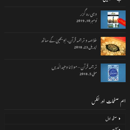
وہی رہ گزر
نومبر 10, 2019
خلاصہ و ترجمہ قرآن، ابو یحییٰ کے ساتھ
اپریل 23, 2018
ترجمہ قرآن – مولانا وحیدالّدیں
مئی 5, 2018
اہم صفحات اور لنکس
صفحۂ اول
کتابیں