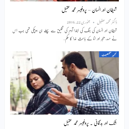
شیطان اور انسان – پروفیسر محمد عقیل
ڈاکٹر محمد عقیل
جنوری 22, 2016
شیطان اور انسان کی جنگ کی ابتدا آدم کی تخلیق سے پہلے ہی ہوچکی تھی جب اس
نے حسد، تکبر اور انا کے باعث خدا کا حکم…
تعمیر شخصیت
شک اور بدگمانی ۔ پروفیسر محمد عقیل