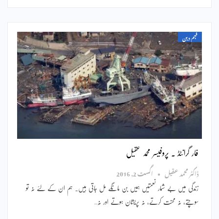
فہم دین
فار گرانٹڈ ۔ پروفیسر محمد عقیل
ڈاکٹر محمد عقیل
اگست 2, 2016
زندگی میں بے شمار نعمتیں ہمیں بن مانگے مل جاتی ہیں۔ ہم ان کے لئے نہ تو
سوچتے، نہ محنت کرتے، نہ پریشان ہوتے اور نہ…