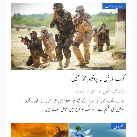
اصلاح و دعوت
کورٹ مارشل ۔ پروفیسر محمد عقیل
ڈاکٹر محمد عقیل
مئی 31, 2016
ہمارے ملک میں کئی طرح کے طبقات موجود ہیں جن میں سے ایک فوج اور
سویلین کی تقسیم ہے۔ وہ لوگ جو فوج میں شامل ہوتے ہیں…
فہم دین