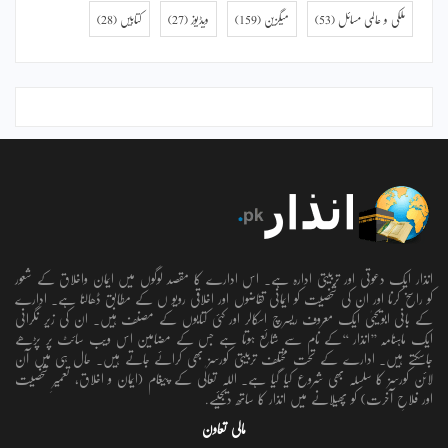
ملکی و عالمی مسائل
(53)
میگزین
(159)
ویڈیوز
(27)
کتابیں
(28)
انذار ایک دعوتی اور تربیتی ادارہ ہے۔ اس ادارے کا مقصد لوگوں میں ایمان واخلاق کے شعور
کو راسخ کرنا اور ان کی شخصیت کو ایمانی تقاضوں اور اخلاقی رویو ں کے مطابق ڈھالنا ہے۔ ادارے
کے بانی ابویحییٰ ایک معروف ریسرچ اسکالر اور کئی کتابوں کے مصنف ہیں۔ ان کی زیر نگرانی
ایک ماہنامہ ’’انذار ‘‘کے نام سے شائع ہوتا ہے جس کے مضامین اس ویب سائٹ پر پڑھے
جاسکتے ہیں۔ ادارے کے تحت مختلف تربیتی کورسز بھی کرائے جاتے ہیں۔ حال ہی میں آن
لائن کورسز کا سلسلہ بھی شروع کیا گیا ہے۔ اللہ تعالٰی کے پیغام (ایمان و اخلاق، تعمیرِ شخصیت
اور فلاحِ آخرت) کو پھیلانے میں انذار کا ساتھ دیجئیے.
مالی تعاون