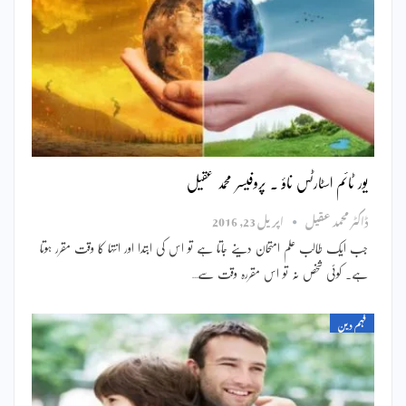
یور ٹائم اسٹارٹس ناؤ ۔ پروفیسر محمد عقیل
ڈاکٹر محمد عقیل
اپریل 23, 2016
جب ایک طالب علم امتحان دینے جاتا ہے تو اس کی ابتدا اور انتہا کا وقت مقرر ہوتا
ہے۔ کوئی شخص نہ تو اس مقررہ وقت سے…
فہم دین