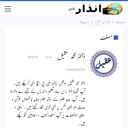
Home
ڈاکٹر محمد عقیل
Page 2
مصنف
ڈاکٹر محمد عقیل
0
49 POSTS
COMMENTS
ڈاکٹر محمد عقیل سوشل سائنسز میں پی ایچ ڈی کرچکے ہیں۔
آپ تقریباً 19 برس سے تعلیم و تدریس کے شعبے سے وابستہ
ہیں۔ آپ جدید علوم کے ساتھ علوم ِ دینیہ بالخصوص قرآن و
حدیث اور تزکیہ نفس پر بھی گہری نگاہ رکھتے ہیں ۔ دینی و
سماجی موضوعات پر آپ متعدد کتب و مضامین لکھ چکے
ہیں۔