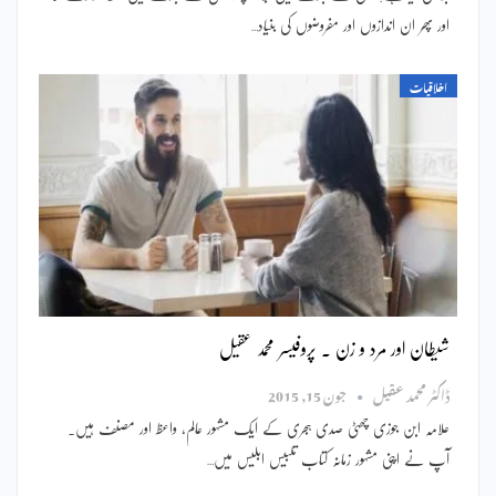
اور پھر ان اندازوں اور مفروضوں کی بنیاد…
اخلاقیات
شیطان اور مرد و زن ۔ پروفیسر محمد عقیل
ڈاکٹر محمد عقیل
جون 15, 2015
علامہ ابن جوزی چھٹی صدی ہجری کے ایک مشہور عالم، واعظ اور مصنف ہیں۔
آپ نے اپنی مشہور زمانہ کتاب تلبیس ابلیس میں…