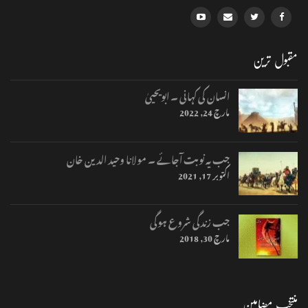
مقبول ترین
انسان کی کہانی ۔ ابویحییٰ
مارچ 24, 2022
جب یہ نوبت آجائے ۔ مولانا وحید الدین خان
اکتوبر 17, 2021
جب زندگی شروع ہوگی
مارچ 30, 2018
منتخب مضامین