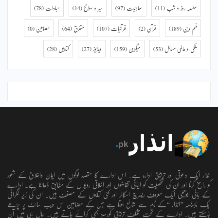
سلسلہ روز و شب
(11)
سماجیات
(97)
سیر و سوانح
(14)
عبادات
(78)
فہم دین
(189)
قرآن
(2)
قرآنیات
(107)
متفرق
(64)
مضامین
(0)
ملکی و عالمی مسائل
(53)
میگزین
(159)
ویڈیوز
(27)
کتابیں
(28)
انذار ایک دعوتی اور تربیتی ادارہ ہے۔ اس ادارے کا مقصد لوگوں میں ایمان واخلاق کے شعور
کو راسخ کرنا اور ان کی شخصیت کو ایمانی تقاضوں اور اخلاقی رویو ں کے مطابق ڈھالنا ہے۔ ادارے
کے بانی ابویحییٰ ایک معروف ریسرچ اسکالر اور کئی کتابوں کے مصنف ہیں۔ ان کی زیر نگرانی
ایک ماہنامہ ’’انذار ‘‘کے نام سے شائع ہوتا ہے جس کے مضامین اس ویب سائٹ پر پڑھے
جاسکتے ہیں۔ ادارے کے تحت مختلف تربیتی کورسز بھی کرائے جاتے ہیں۔ حال ہی میں آن