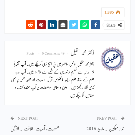
1,885
Share
ڈاکٹر محمد عقیل
0 Comments
49 Posts
ڈاکٹر محمد عقیل سوشل سائنسز میں پی ایچ ڈی کرچکے ہیں۔ آپ تقریباً
19 برس سے تعلیم و تدریس کے شعبے سے وابستہ ہیں۔ آپ جدید
علوم کے ساتھ علوم ِ دینیہ بالخصوص قرآن و حدیث اور تزکیہ نفس پر بھی
گہری نگاہ رکھتے ہیں ۔ دینی و سماجی موضوعات پر آپ متعدد کتب و
مضامین لکھ چکے ہیں۔
NEXT POST
PREV POST
انذار میگزین ۔ مارچ 2016
جمہوریت، آمریت، خلافت ۔ ابویحییٰ