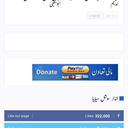
ندیم
ابویحییٰ
NEXT
PREV
انذار سوشل میڈیا
322,000
Like our page
Likes