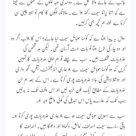
جانب لے جانے والا عمل ہے۔ دوسری وجہ لوگوں کے طعنوں سے بچنا
ہے کہ اتنا پرانا سیٹ رکھا ہوا ہے۔ حالانکہ لوگوں کا کام تو نکتہ چینی ہی
کرنا ہے خواہ ہم کچھ بھی کرلیں۔
سوال یہ پیدا ہوتا ہے کہ کونسا موبائل سیٹ لیا جائے؟ اس کا جواب اگر دو
اور دو چار کی طرح ہوتا تو بات بہت آسان تھی۔ لیکن ہر شخص کی
ضروریات مختلف ہیں۔ سب سے پہلے تو ہم اپنی ضروریات کا تعین
کریں کہ وہ کونسا موبائل سیٹ ہے جو ہماری انٹرٹینمنٹ، آفس، گھر داری
اور سوشلائزیشن کی جائز ضروریات پوری کرتا ہے۔ اس کے بعد ہم ان
ضروریات کے مطابق ایک فون خرید لیں اور اس وقت تک نہ بدلیں
جب تک کہ ہمارے پاس اس تبدیلی کی کوئی واضح وجہ ہو۔
سب سے بہترین موبائل سیٹ وہ ہے جو ہماری ضروریات پوری کرتا ہو۔
باقی سارے سیٹ اسراف، نمائش، دکھاوا اور دھوکا ہیں۔ اسراف کا
معاملہ یہ ہے کہ یہ کوئی معمولی بات نہیں بلکہ یہ ہمارے اطراف پھیلے