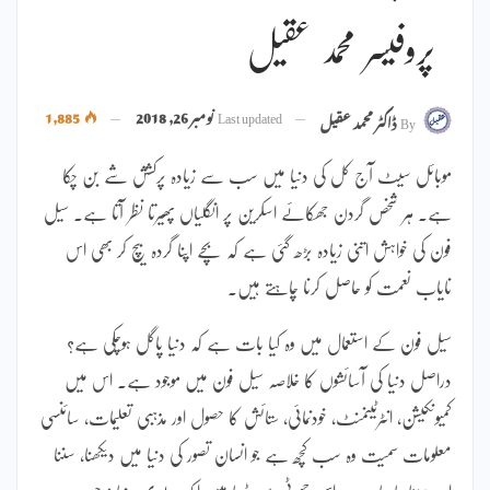
پروفیسر محمد عقیل
Last updated
نومبر 26, 2018
1,885
By
ڈاکٹر محمد عقیل
موبائل سیٹ آج کل کی دنیا میں سب سے زیادہ پرکشش شے بن چکا
ہے۔ ہر شخص گردن جھکائے اسکرین پر انگلیاں پھیرتا نظر آتا ہے۔ سیل
فون کی خواہش اتنی زیادہ بڑھ گئی ہے کہ بچے اپنا گردہ بیچ کر بھی اس
نایاب نعمت کو حاصل کرنا چاہتے ہیں۔
سیل فون کے استعمال میں وہ کیا بات ہے کہ دنیا پاگل ہوچکی ہے؟
دراصل دنیا کی آسائشوں کا خلاصہ سیل فون میں موجود ہے۔ اس میں
کمیونکیشن، انٹرٹینمنٹ، خودنمائی، ستائش کا حصول اور مذہبی تعلیمات، سائنسی
معلومات سمیت وہ سب کچھ ہے جو انسان تصور کی دنیا میں دیکھنا، سننا