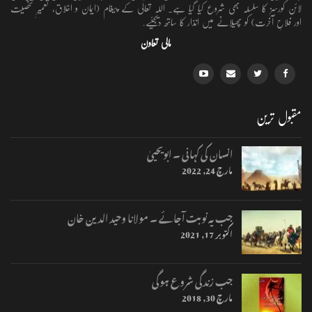
لائن کورسز کا سلسلہ بھی شروع کیا گیا ہے۔ اللہ تعالٰی کے پیغام (ایمان و اخلاق، تعمیرِ شخصیت
اور فلاحِ آخرت) کو پھیلانے میں انذار کا ساتھ دیجئیے.
مالی تعاون
مقبول ترین
انسان کی کہانی ۔ ابویحییٰ
مارچ 24, 2022
جب یہ نوبت آجائے ۔ مولانا وحید الدین خان
اکتوبر 17, 2021
جب زندگی شروع ہوگی
مارچ 30, 2018