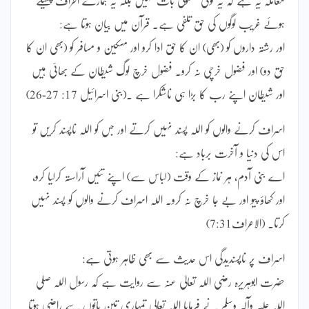
ہوئے غریب لوگوں کی حق تلفی ہے۔ قرآن میں بیان ہوتا ہے:
اور رشتہ داروں کو (بھی) ان کا حق ادا کرو اور مسکین و مسافر کو (بھی ان کا
حق دو) اور فضول خرچی نہ کرو۔ فضول خرچ لوگ شیطان کے بھائی ہیں
اور شیطان اپنے رب کا بڑا ہی ناشکرا ہے ۔(بنی اسرائیل 17: 27-26)
اسراف کرنے والوں کو اللہ پسند نہیں کرتے اور جس کو اللہ ناپسند کریں تو
اس کی دنیا و آخرت برباد ہے:
اے بنی آدم، ہر نماز کے وقت (لباس سے) اپنے تئیں آراستہ کرلیا کرو،
اور کھاؤ پیو اور بے جا خرچ نہ کرو۔ اللہ اسراف کرنے والوں کو پسند نہیں
کرتا۔ (الاعراف7:31)
اسراف پر ناپسندیدگی اس حدیث سے بھی ظاہر ہوتی ہے:
حضرت ابوہریرہ رضی اللہ تعالیٰ عنہ سے روایت ہے کہ رسول اللہ صلی
اللہ علیہ وآلہ وسلم نے فرمایا اللہ تعالی تمہاری تین باتوں سے راضی ہوتا