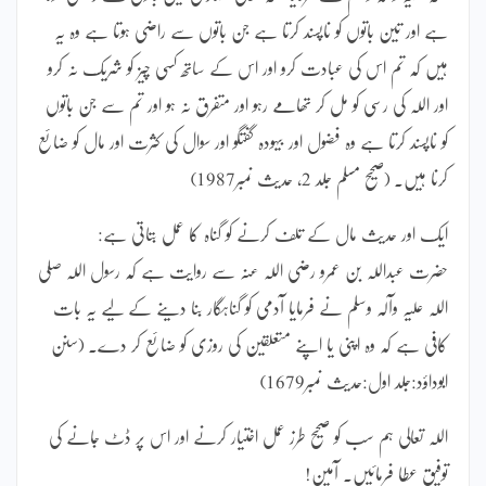
ہے اور تین باتوں کو ناپسند کرتا ہے جن باتوں سے راضی ہوتا ہے وہ یہ
ہیں کہ تم اس کی عبادت کرو اور اس کے ساتھ کسی چیز کو شریک نہ کرو
اور اللہ کی رسی کو مل کر تھامے رہو اور متفرق نہ ہو اور تم سے جن باتوں
کو ناپسند کرتا ہے وہ فضول اور بیہودہ گفتگو اور سوال کی کثرت اور مال کو ضائع
کرنا ہیں۔ (صحیح مسلم جلد 2، حدیث نمبر1987)
ایک اور حدیث مال کے تلف کرنے کو گناہ کا عمل بتاتی ہے:
حضرت عبداللہ بن عمرو رضی اللہ عنہ سے روایت ہے کہ رسول اللہ صلی
اللہ علیہ وآلہ وسلم نے فرمایا آدمی کو گناہگار بنا دینے کے لیے یہ بات
کافی ہے کہ وہ اپنی یا اپنے متعلقین کی روزی کو ضائع کر دے۔ (سنن
ابوداؤد:جلد اول:حدیث نمبر1679)
اللہ تعالی ہم سب کو صحیح طرز عمل اختیار کرنے اور اس پر ڈٹ جانے کی
توفیق عطا فرمائیں۔ آمین!