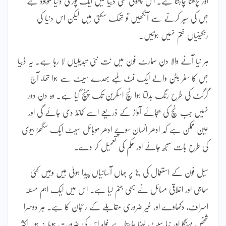
اور پڑھنا چاہتا ہے۔ اس چھوٹی سی ڈبیا میں ایک پوری دنیا موجود ہے
جس کی سیر کرنے سے آنکھیں تو تھک سکتی ہیں لیکن اس دنیا کی
رنگینیاں ختم نہیں ہوتیں۔
ہر نیا آنے والا دن سمارٹ فون میں نت نئی تبدیلیاں لا رہا ہے۔ یہ ڈبیا
جس کا سفر بٹن والے ایک فٹ لمبے بھدے سیٹ سے ہوا تھا، آج
گرگٹ کی طرح رنگ بدلتا ہوا ٹچ اسکرین تک پہنچ گیا ہے۔ وہ دن دور
نہیں جب ٹچ کی بجائے آواز کے ذریعے اسے کمانڈ دی جائے گی اور
عین ممکن ہے کہ ادھر انسان سوچے ادھر موبائل سیٹ ایک سگھڑ بیوی
کی طرح بات سمجھ جائے اور حکم کی تعمیل کر دے۔
سیل فون کے استعمال کی بنا پر جہاں آسانیاں پیدا ہوئی ہیں وہیں کئی
سماجی اور اخلاقی مسائل نے بھی جنم لیا ہے۔ اس میں ایک اہم مسئلہ
اسراف، دکھاوے اور غیر ضروری مقابلے کے رحجان کا ہے۔ ہر دوسرا
شخص مہنگا اور نیا سیٹ لینا چاہتا ہے خواہ اس کی ضرورت ہویا نہ ہو۔ اکثر