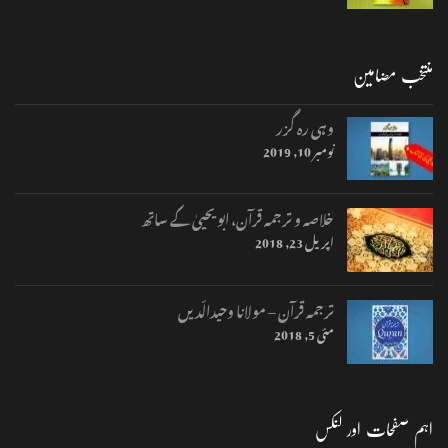
منتخب مضامین
وہی رہ گزر
نومبر 10, 2019
خلاصہ و ترجمہ قرآن، ابو یحییٰ کے ساتھ
اپریل 23, 2018
ترجمہ قرآن – مولانا وحیدالّدیں
مئی 5, 2018
اہم صفحات اور لنکس