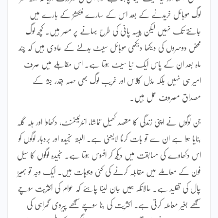
لوگ موبائل خریدنے کے بعد اس کے سارے فنکشز کے بارے میں
جانتے تک نہیں لیکن پیسہ پانی کی طرح بہانے پر مصر ہیں۔ کچھ لوگ
محض دوسروں کی دیکھا دیکھی موبائل سیٹ بدلنے کے عادی ہیں کہ چند
ماہ بعد ان کے پاس ایک نیا سیٹ ہوتا ہے۔ اس مقابلے میں صرف
امیر ہی نہیں بلکہ مڈل کلاس اور غریب لوگ بھی حصہ بقدر جثہ کے
مصداق مصروف عمل ہیں۔
جن لوگوں نے اپنی زندگی کا مقصد کھیل تماشا، انٹرٹینمنٹ، دکھاوا اور ہلہ گلہ
بنایا ہوا ہے ان سے تو بات کرنا لایعنی ہے۔ البتہ سنجیدہ اور بردبار لوگوں کو
اس دکھاوے کی مسابقت میں دیکھ کر افسوس ہوتا ہے۔ سنجیدہ لوگوں کا سیل
فون کے معاملے میں مقابلہ کرنے کی کئی وجوہات ہیں۔ ایک وجہ تو بھیڑ
چال کی تقلید ہے۔ حالانکہ ہمیں جان لینا چاہئے کہ عوام کی اکثریت سوچے
سمجھے بغیر معاملہ کرتی ہے۔ اکثریت کی بنا سوچے سمجھے پیروی گمراہی کی