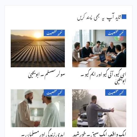
شاید آپ یہ بھی پسند کریں
تعمیر شخصیت
تعمیر شخصیت
ای کیو، آئی کیو اور ایم کیو ۔
سولر سسٹم ۔ ابویحییٰ
ابویحییٰ
تعمیر شخصیت
تعمیر شخصیت
ایک واقعہ، ایک سبق ۔ خورشید
ابدی زندگی اور مسلمان ۔