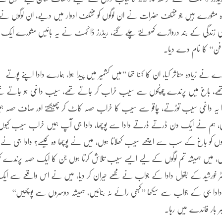
ر پر وہ مشورے ہیں جو مختلف حضرات نے ان لوگوں کو مختلف ادوار میں دیے، ان لوگوں نے
وں کی زندگی کے بند دروازے کھولتے چلے گئے، ریڈرز ڈائجسٹ نے یہ بائیس مشورے ایک
 فن‘‘ کا نام دے دیا۔
ورے نے زیادہ متاثر کیا، ان کا کہنا تھا ’’میں کشمیر میں پیدا ہوا، ہمارے دادا اپنے پوتے
 تھے، باغ میں پرندے چونچوں سے سیب خراب کر جاتے تھے، سیب داغی ہو جاتے ت
دا یہ داغی سیب توڑتے، چاقو سے سیب کا خراب حصہ کاٹ کر پھینکتے اور صاف حصہ ہم
ی، ہم نے ایک دن ڈرتے ڈرتے دادا سے پوچھا، دادا جی آپ ہمیں خراب سیب کیوں
لوگوں کو باغ کے سب سے اچھے سیب کھلاتا ہوں، میں نے پوچھا وہ کیسے؟ دادا جی نے
ہیں، میں ہمیشہ تم لوگوں کے لیے ایسے سیب تلاش کرتا ہوں جن کا ایک حصہ پرندے کھ
ڈاکٹر خورشید کے بقول دادا کے جواب نے مجھے حیران کر دیا، میں نے اس واقعے سے ای
میں نے دادا جی کے جواب سے سیکھا ’’کبھی رائے نہ بنائیں، ہمیشہ دوسروں سے پوچھیں‘‘