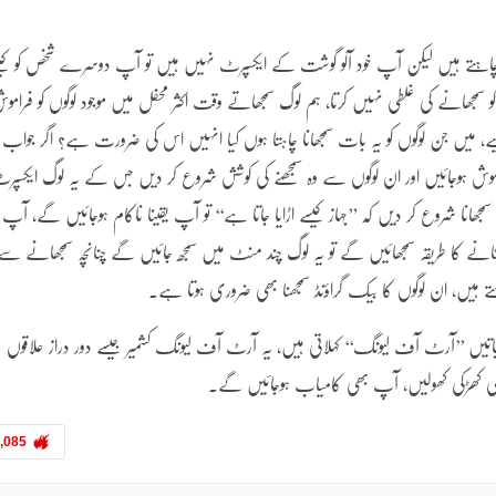
ا چاہتے ہیں لیکن آپ خود آلو گوشت کے ایکسپرٹ نہیں ہیں تو آپ دوسرے شخص کو کی
ھانے کی غلطی نہیں کرتا، ہم لوگ سمجھاتے وقت اکثر محفل میں موجود لوگوں کو فرامو
ے، میں جن لوگوں کو یہ بات سمجھانا چاہتا ہوں کیا انہیں اس کی ضرورت ہے؟ اگر جواب
موش ہوجائیں اور ان لوگوں سے وہ سمجھنے کی کوشش شروع کر دیں جس کے یہ لوگ ایکسپر
جھانا شروع کر دیں کہ ’’جہاز کیسے اڑایا جاتا ہے‘‘ تو آپ یقینا ناکام ہوجائیں گے، آپ
نانے کا طریقہ سمجھائیں گے تو یہ لوگ چند منٹ میں سمجھ جائیں گے چنانچہ سمجھانے سے
ے ہیں، ان لوگوں کا بیک گراؤنڈ سمجھنا بھی ضروری ہوتا ہے۔
ی باتیں ’’آرٹ آف لیونگ‘‘ کہلاتی ہیں، یہ آرٹ آف لیونگ کشمیر جیسے دور دراز علاقوں
پ بھی کھڑکی کھولیں، آپ بھی کامیاب ہوجائیں گے۔
,085