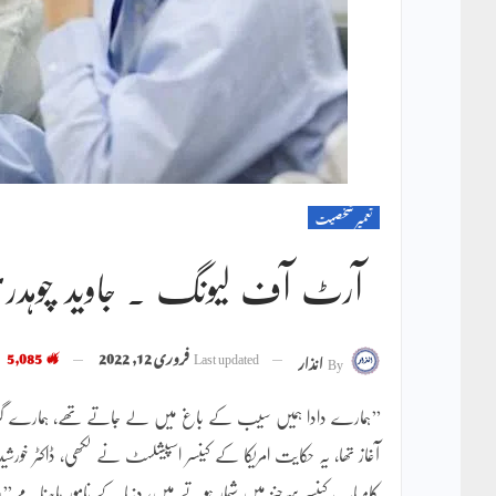
تعمیر شخصیت
آرٹ آف لیونگ ۔ جاوید چوہدر
Last updated
فروری 12, 2022
5,085
By
انذار
’’ہمارے دادا ہمیں سیب کے باغ میں لے جاتے تھے، ہمارے گروپ 
آغاز تھا، یہ حکایت امریکا کے کینسر اسپیشلسٹ نے لکھی، ڈاکٹر خورشید 