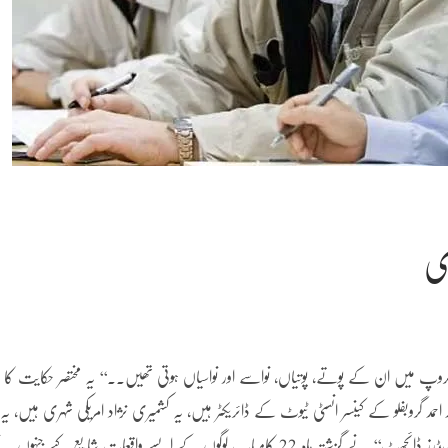
ی
میں ان کے پوتے، پوتیاں، نواسے اور نواسیاں ہوتی تھیں۔۔‘‘ یہ مختصر حکایت کا
احمد گروبفلو کے کینسر انسٹی ٹیوٹ کے ڈائریکٹر ہیں، یہ کشمیری نژاد امریکی شہری ہیں، یہ
کامیاب کینسر سرجنز میں شمار ہوتے ہیں، دنیا کے نامور ماہنامے ’’ریڈرز ڈائجسٹ‘‘ نے گزشتہ ماہ 22 کامیاب لوگوں کے ایسے واقعات شایع کیے جنہو