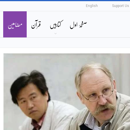
English
Support Us
صفحۂ اول
کتابیں
قرآن
مضامین