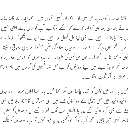
کٹر صاحب کامیاب بھی ہیں اور اچھے اور نفیس انسان ہیں، مجھے ایک بار ڈاکٹر صاح
حب نے چند دن بعد فون کیا اور مجھ سے کہا ’’مجھے لگتا ہے آپ کو فلاں بات اچھی نہیں
یہ بتانا چاہتا تھا‘‘ میں نے بھی اپنا دل کھول دیا، میں نے ان سے شکوہ کیا، ڈاکٹر صا
ب مجھے فون نہ کرتے تو ہمارے درمیان موجود گرہ کتنی مضبوط اور بڑی ہوجاتی؟ یقینا
ن کو نسخہ بنا لیا، مجھے اب جوں ہی کسی کی طرف سے سرد مہری کا احساس ہوتا ہے تو
لہ ختم ہو جاتا ہے، میں اپنے دوستوں کو جب بھی غلط فہمیوں کی گرہوں میں پھنستا دیکھت
ہ ہمیشہ کار آمد ثابت ہوتا ہے۔
تے، میں لوگوں کو سمجھانا چاہتا ہوں مگر سمجھا نہیں پاتا، میرا ابلاغ کمزور ہے، میری
وغیرہ وغیرہ، میں بھی زندگی کے دو تہائی حصے میں اسی صورتحال کا شکار رہا، میں بھی
 مسئلے سے بھی آزاد ہو گیا، مجھے پتہ چلا انسان جب تک خود نہ سمجھے، یہ دوسروں کو نہیں سمج
ہیں سمجھ پائیں گے، آپ کو اگر خود کسی چیز پر عبور نہیں تو آپ دوسروں کو خاک