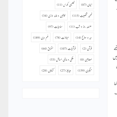
ایمان
(87)
تعلیمی کورس
(11)
تعمیر شخصیت
(115)
خواتین و خانہ داری
(34)
سلسلہ روز و شب
(11)
سماجیات
(97)
سیر و سوانح
(14)
عبادات
(78)
فہم دین
(189)
ھے
قرآن
(2)
قرآنیات
(107)
متفرق
(64)
یں
مضامین
(0)
ملکی و عالمی مسائل
(53)
میگزین
(159)
ویڈیوز
(27)
کتابیں
(28)
ا
ک