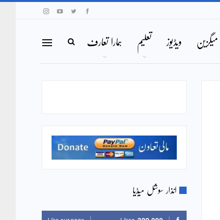
میگزین
ویڈیوز
تعلیم
ہمارا تعارف
انذار سوشل میڈیا
Like our page
Likes