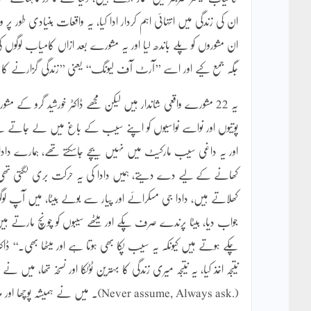
ان کی زندگی میں انتہائی اہم کردار ادا کیا، یہ واقعات بنیادی طو
ان مشوروں کو پلے باندھ لیا اور یہ مشورے بعد ازاں کامیاب لوگ
جگہ جمع کیے اور اسے ’’آرٹ آف لیونگ‘‘ یعنی ’’زندگی گزارنے کا
یہ 22 مشورے واقعی شاندار ہیں لیکن مجھے ڈاکٹر خورشید گرو کے مش
پوتیوں اور نواسے نواسیوں کو اپنے سیب کے باغ میں لے جاتے
اور یہ داغی سیب مارکیٹ میں نہیں بیچے جاسکتے تھے، ہمارے دا
کھانے کے لیے دے دیتے، ہمیں دادا کی یہ حرکت بری لگتی تھ
کھلاتے ہیں، دادا جی مسکرائے اور پیار سے بولے بیٹا، میں آپ 
جواب دیا، بیٹا پرندے صرف پکے اور میٹھے سیبوں کو چونچ مارتے 
چکے ہوتے ہیں کیونکہ یہ سیب پکا بھی ہوتا ہے اور میٹھا بھی۔‘‘ 
نتیجہ اخذ کیا، یہ نتیجہ میری زندگی کا بہترین ٹوٹکا اور نسخہ تھا، 
(.Never assume, Always ask)۔ میں نے ہمیشہ پوچھا اور ہر بار فائدے میں رہا۔