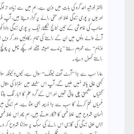
ڈاکٹر خورشید احمد گرو کی بات میں وزن ہے، ہم میں سے زیادہ تر لوگ پ
اور یوں یہ پوری زندگی غلط اور حتمی رائے پر گزار دیتے ہیں، آپ فرض 
صاحب کی خاموشی کے تین نتائج نکلتے، ایک یہ پوری زندگی دادا کو 
آنے والے دنوں میں ان کے راستے کی تمام رکاوٹیں دور کر دیں او
وزڈم‘‘ سے محروم رہتے ’’پرندے ہمیشہ میٹھے اور پکے پھل پر چونچ م
راستے کھول دیے۔
ہمارا سب سے بڑا ’’آرٹ آف لیونگ‘‘ سوال ہے، کیوں؟ کیونکہ سو
کبھی خالی ہاتھ نہیں ملیں گے، آپ اس سلسلے میں سقراط کی مثال لے لیجی
گتھیاں سلجھتی چلی جاتی تھیں اور اس کے گرد علم کا انبار لگ جاتا تھ
فہمیاں ختم کرنے کا سب سے بڑا ذریعہ بھی ہوتا ہے، ہم زندگی میں 
انسان شروع میں غلط فہمی کا شکار ہوتے ہیں، ہم پھر اس غلط فہمی کو
ازاں اپنی زندگی کی گاڑی اس رائے کی سڑک پر دوڑانا شروع کر د