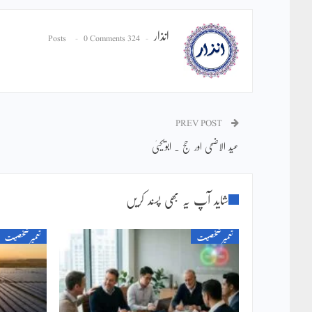
انذار
0 Comments
324 Posts
PREV POST
عید الاضحی اور حج ۔ ابویحییٰ
شاید آپ یہ بھی پسند کریں
تعمیر شخصیت
تعمیر شخصیت