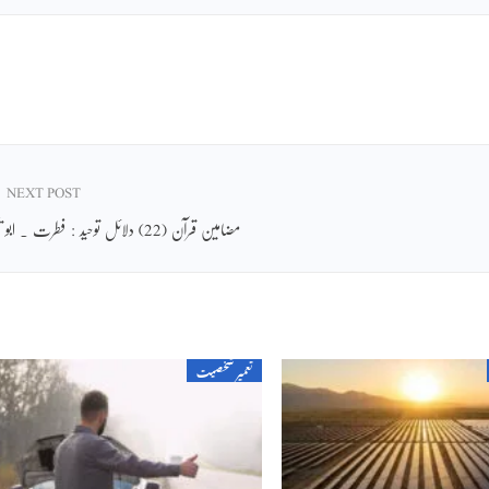
NEXT POST
مضامین قرآن (22) دلائل توحید : فطرت ۔ ابو یحییٰ
تعمیر شخصیت