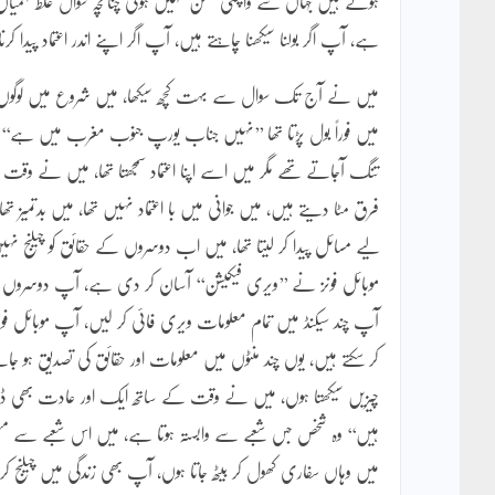
ہوتے ہیں جہاں سے واپسی ممکن نہیں ہوتی چنانچہ سوال غلط فہمیاں 
ہے، آپ اگر بولنا سیکھنا چاہتے ہیں، آپ اگر اپنے اندر اعتماد پیدا 
میں نے آج تک سوال سے بہت کچھ سیکھا، میں شروع میں لوگوں کے دل
میں فوراً بول پڑتا تھا ’’نہیں جناب یورپ جنوب مغرب میں ہے‘‘
تنگ آجاتے تھے مگر میں اسے اپنا اعتماد سمجھتا تھا، میں نے وقت کے 
فرق مٹا دیتے ہیں، میں جوانی میں با اعتماد نہیں تھا، میں بدتمیز ت
لیے مسائل پیدا کر لیتا تھا، میں اب دوسروں کے حقائق کو چیلنج نہیں
موبائل فونز نے ’’ویری فیکیشن‘‘ آسان کر دی ہے، آپ دوسروں س
آپ چند سیکنڈ میں تمام معلومات ویری فائی کر لیں، آپ موبائل ف
کر سکتے ہیں، یوں چند منٹوں میں معلومات اور حقائق کی تصدیق ہو
چیزیں سیکھتا ہوں، میں نے وقت کے ساتھ ایک اور عادت بھی ڈوی
ہیں‘‘ وہ شخص جس شعبے سے وابستہ ہوتا ہے، میں اس شعبے سے متعلق
میں وہاں سفاری کھول کر بیٹھ جاتا ہوں، آپ بھی زندگی میں چیلنج 