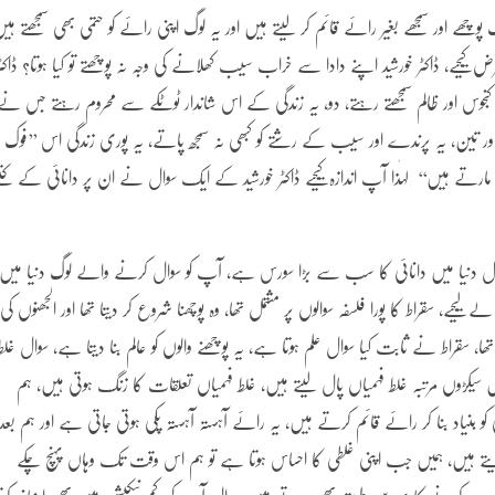
وچھے اور سمجھے بغیر رائے قائم کر لیتے ہیں اور یہ لوگ اپنی رائے کو حتمی بھی سمجھتے ہی
کیجیے، ڈاکٹر خورشید اپنے دادا سے خراب سیب کھلانے کی وجہ نہ پوچھتے تو کیا ہوتا؟ ڈاکٹر
کنجوس اور ظالم سمجھتے رہتے، دو، یہ زندگی کے اس شاندار ٹوٹکے سے محروم رہتے جس نے
ر تین، یہ پرندے اور سیب کے رشتے کو کبھی نہ سمجھ پاتے، یہ پوری زندگی اس ’’فوک
ارتے ہیں‘‘ لہٰذا آپ اندازہ کیجیے ڈاکٹر خورشید کے ایک سوال نے ان پر دانائی کے کتن
ال دنیا میں دانائی کا سب سے بڑا سورس ہے، آپ کو سوال کرنے والے لوگ دنیا میں
ے، سقراط کا پورا فلسفہ سوالوں پر مشتمل تھا، وہ پوچھنا شروع کر دیتا تھا اور الجھنوں کی
ا، سقراط نے ثابت کیا سوال علم ہوتا ہے، یہ پوچھنے والوں کو عالم بنا دیتا ہے، سوال غلط
سیکڑوں مرتبہ غلط فہمیاں پال لیتے ہیں، غلط فہمیاں تعلقات کا زنگ ہوتی ہیں، ہم
 بنیاد بنا کر رائے قائم کرتے ہیں، یہ رائے آہستہ آہستہ پکی ہوتی جاتی ہے اور ہم بعد
یتے ہیں، ہمیں جب اپنی غلطی کا احساس ہوتا ہے تو ہم اس وقت تک وہاں پہنچ چکے