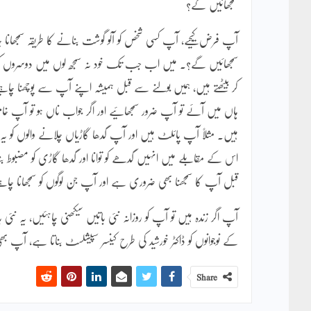
سمجھائیں گے؟
آپ فرض کیجیے، آپ کسی شخص کو آلو گوشت بنانے کا طریقہ سمجھان
سمجھائیں گے؟۔ میں اب جب تک خود نہ سمجھ لوں میں دوسروں کو سمج
کر بیٹھتے ہیں، ہمیں بولنے سے قبل ہمیشہ اپنے آپ سے پوچھنا چاہی
ہاں میں آئے تو آپ ضرور سمجھائیے اور اگر جواب ناں ہو تو آپ خا
ہیں۔ مثلاً آپ پائلٹ ہیں اور آپ گدھا گاڑیاں چلانے والوں کو یہ سم
اس کے مقابلے میں انہیں گدھے کو توانا اور گدھا گاڑی کو مضبوط ب
قبل آپ کا سمجھنا بھی ضروری ہے اور آپ جن لوگوں کو سمجھانا چاہت
آپ اگر زندہ ہیں تو آپ کو روزانہ نئی باتیں سیکھنی چاہئیں، یہ نئ
کے نوجوانوں کو ڈاکٹر خورشید کی طرح کینسر سپیشلسٹ بناتا ہے، آ
Share