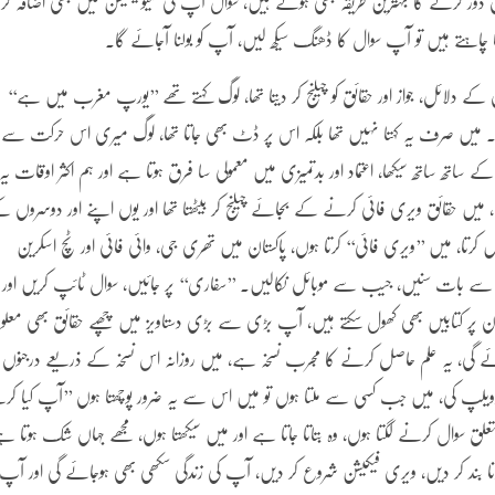
دور کرنے کا بہترین طریقہ بھی ہوتے ہیں، سوال آپ کی کمیونیکیشن میں بھی اضافہ کرت
کرنا چاہتے ہیں تو آپ سوال کا ڈھنگ سیکھ لیں، آپ کو بولنا آجائے گا۔
ائل، جواز اور حقائق کو چیلنج کر دیتا تھا، لوگ کہتے تھے ’’یورپ مغرب میں ہے‘‘
۔ میں صرف یہ کہتا نہیں تھا بلکہ اس پر ڈٹ بھی جاتا تھا، لوگ میری اس حرکت سے
ساتھ ساتھ سیکھا، اعتماد اور بدتمیزی میں معمولی سا فرق ہوتا ہے اور ہم اکثر اوقات یہ
ھا، میں حقائق ویری فائی کرنے کے بجائے چیلنج کر بیٹھتا تھا اور یوں اپنے اور دوسروں 
 کرتا، میں ’’ویری فائی‘‘ کرتا ہوں، پاکستان میں تھری جی، وائی فائی اور ٹچ اسکرین
ے بات سنیں، جیب سے موبائل نکالیں۔ ’’سفاری‘‘ پر جائیں، سوال ٹائپ کریں اور
ون پر کتابیں بھی کھول سکتے ہیں، آپ بڑی سے بڑی دستاویز میں چھپے حقائق بھی معلو
 جائے گی، یہ علم حاصل کرنے کا مجرب نسخہ ہے، میں روزانہ اس نسخہ کے ذریعے درجنوں
لپ کی، میں جب کسی سے ملتا ہوں تو میں اس سے یہ ضرور پوچھتا ہوں ’’آپ کیا کر
 سوال کرنے لگتا ہوں، وہ بتاتا جاتا ہے اور میں سیکھتا ہوں، مجھے جہاں شک ہوتا ہ
کرنا بند کر دیں، ویری فیکیشن شروع کر دیں، آپ کی زندگی سکھی بھی ہوجائے گی اور آپ