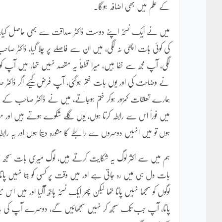
کے علم میں بھی اضافہ ہوگا۔
میں نے ایک نسخہ اپنے دوست ڈاکٹر صداقت سے بھی حاصل کیا، ڈا
کی کوئی بات اچھی نہ لگی، میں ان سے فاصلے پر چلا گیا، ڈاکٹر صا
لگی، آپ مجھ سے خفا ہیں، میرا قطعاً یہ مقصد نہیں تھا، میں آپ کو 
نے وضاحت کی اور یوں بات ختم ہوگئی، آپ فرض کیجیے اگر ڈاکٹر صاح
ہمارے تعلقات کمزور ہوکر ختم ہوجاتے، میں نے ڈاکٹر صاحب کے فو
میں فوراً اس سے رابطہ کرتا ہوں، یوں گلے شکوے ہوتے ہیں اور معام
ہوں تو میں انہیں دوسروں سے رابطے کا مشورہ دیتا ہوں اور یہ رابط
ہم میں سے اکثر لوگ یہ شکایت کرتے ہیں، لوگ میری بات سمجھ نہیں پا
بات دل ہی میں رہ جاتی ہے اور میں وقت پر کسی کو بتا نہیں پاتا 
لوگوں کو سمجھا نہیں پاتا تھا لیکن پھر ایک نسخہ ہاتھ آگیا اور میں اس
پاتا، آپ جب تک سمجھ کر نہیں سمجھائیں گے، دوسرے آپ کی بات ن