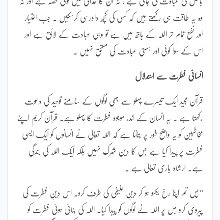
باطل کی عبادت کی جاتی ہے ، نہ ان کا خدائی میں کوئی حصہ ہے اور نہ
وہ یہ طاقت ہی رکھتے ہیں کہ کسی کی کچھ دادرسی کرسکیں ۔ جب اختیار
اور نفع تمام تر اللہ کے ہاتھ میں ہے تو وہی عبادت کے لائق ہے اور
اس کے سوا کوئی اور ہستی عبادت کی مستحق نہیں ۔
انسانی فطرت سے استدلال
قرآن مجید ایک تیسرے پہلو سے بھی لوگوں کے سامنے توحید کی دعوت
رکھتا ہے ۔ یہ انسان کے اندر موجود فطرت کا پہلو ہے۔ قرآن کریم اپنے
مخاطبین کو یہ واضح طور پر بتاتا ہے کہ اللہ تعالیٰ نے انسانوں کو ایک ایسی
فطرت پر پیدا کیا ہے جس کا دین شرک نہیں بلکہ ایک اللہ کی بندگی
ہے۔ ارشاد باری تعالیٰ ہے ۔
’’پس تم اپنا رخ یکسو ہو کر دینِ حنیفی کی طرف کرو۔ اس دینِ فطرت کی
پیروی کرو جس پر اللہ نے لوگوں کو پیدا کیا۔ اللہ کی بنائی ہوئی فطرت کو