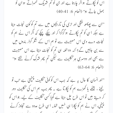
اس کو پکارتے ہو اگر چاہتا ہے اور جن کو تم شریک ٹھہراتے ہو ان کو
بھول جاتے ہو‘‘ (انعام 6: 41-40)
’’ان سے پوچھو، خشکی اور تری کی تاریکیوں میں سے تم کو کون نجات دیتا
ہے جبکہ اسی کو تم پکارتے ہو گڑگڑا کر اور چپکے چپکے کہ اگر اس نے ہم کو
نجات دے دی اس مصیبت سے تو ہم اس کے شکر گزار بندوں میں
سے بن جائیں گے؟ کہہ دو اللہ ہی تم کو نجات دیتا ہے اس مصیبت
سے بھی اور دوسری ہر تکلیف سے لیکن تم پھر شرک کرنے لگتے ہو‘‘
(انعام 6: 64-63)
’’اور انسان کا حال یہ ہے کہ جب اس کو کوئی تکلیف پہنچتی ہے تب تو
لیٹے ، بیٹھے یا کھڑے ہم کو پکارتا ہے ۔ پھر جب ہم اس کی تکلیف دور
کر دیتے ہیں تو اس طرح چل دیتا ہے گویا کسی تکلیف کے لیے، جو اس کو
پہنچی، اس نے ہم کو پکارا ہی نہیں تھا۔ اسی طرح حدود سے تجاوز کرنے