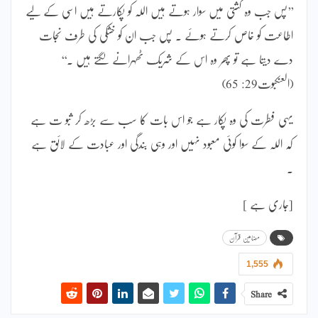
’’پس جب وہ کشتی میں سوار ہوتے ہیں اللہ کو پکارتے ہیں اسی کے لیے
اطاعت کو خاص کرتے ہوئے ۔ پس جب ان کو خشکی کی طرف نجات
دے دیتا ہے تو پھر وہ اس کے شریک ٹھہرانے لگتے ہیں ۔‘‘
(العنکبوت29: 65)
یہی فطرت کی وہ پکار ہے جو اس بات کا سب سے بڑھ کر ثبو ت ہے
کہ اللہ کے سوا کوئی معبود نہیں اور وہی بندگی اور عبادت کے لائق ہے
۔
[جاری ہے ]
مضامین قرآن
1,555
Share