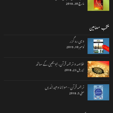
مارچ 30, 2018
منتخب مضامین
وہی رہ گزر
نومبر 10, 2019
خلاصہ و ترجمہ قرآن، ابو یحییٰ کے ساتھ
اپریل 23, 2018
ترجمہ قرآن – مولانا وحیدالّدیں
مئی 5, 2018