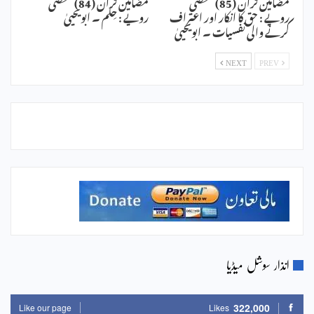
مضامین قرآن (85) شخصی
مضامین قرآن (84) شخصی
رویے : حق کا انکار اور اعتراف
رویے : حِلم ۔ ابویحییٰ
کرنے والی نفسیات ۔ ابویحییٰ
NEXT
PREV
انذار سوشل میڈیا
322,000
Like our page
Likes