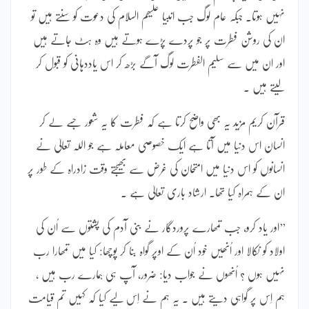
نہیں ہوتا۔ جبکہ عام لوگ جب انبیا علیھم السلام کی دعوت کو سنتے ہیں تو
ان کی روشن فطرت پر جو پردے پڑے ہوتے ہیں وہ ہٹ جاتے ہیں
اور ان میں سے سلیم الفطرت لوگ آگے بڑھ کر اس یاددہانی کو قبول کر
لیتے ہیں ۔
قرآن کریم مزید یہ بھی واضح کرتا ہے کہ فطرت کا یہ شعور جسے لے کر
انسان اس دنیا میں آتا ہے ایک خصوصی معاملہ ہے جو اللہ تعالیٰ نے
انسانوں کو اس دنیا میں امتحان کی غرض سے بھیجتے وقت زادراہ کے طور پر
ان کے ہمراہ کیا تھا۔ ارشاد باری تعالیٰ ہے ۔
’’اور یاد کرو، جب تمھارے پروردگار نے بنی آدم کی پشتوں سے اُن کی
اولاد کو نکالا اور اُنھیں خود اُن کے اوپر گواہ بنا کر پوچھا: کیا میں تمھارا رب
نہیں ہوں ؟ اُنھوں نے جواب دیا: ضرور، آپ ہی ہمارے رب ہیں ،
ہم اِس پر گواہی دیتے ہیں ۔ یہ ہم نے اِس لیے کیا کہ کہیں تم قیامت