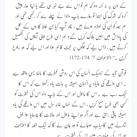
کے دن یہ نہ کہہ دو کہ ہم تو اِس سے بے خبر ہی تھے یا اپنا عذر پیش
کرو کہ شرک کی ابتدا تو ہمارے باپ دادا نے پہلے سے کر رکھی تھی اور
ہم بعد کو اُن کی اولاد ہوئے ہیں ، پھر آپ کیا اِن غلط کاروں کے عمل
کی پاداش میں ہمیں ہلاک کریں گے؟ ہم اِسی طرح اپنی آیتوں کی تفصیل
کرتے ہیں ، (اِس لیے کہ لوگوں پر حجت قائم ہو) اور اِس لیے کہ وہ رجوع
کریں ۔‘‘ (الاعراف 7: 174-172)
قرآن مجید کے نزدیک انسان کی اس روشن فطرت کا ماخذ یہی واقعہ ہے
۔ اسی واقعے کی بنیاد پر انسان ہمیشہ یہ بات یاد رکھتا ہے کہ اس کا
ایک رب ہے ۔ اس کا ماحول اور اس کے باپ داد اس کی فطرت کو
کسی بھی طرح مسخ کریں ، اس کے نہاں خانہ دل میں اس واقعے کی یاد
ہمیشہ باقی رہتی ہے اور اگر وہ اپنے ماحول اور حالات کا چڑھایا ہوا خول
اتارنے میں کامیاب ہوجائے تو وہ جان لے گا کہ ایک اللہ کا اعتراف
اور اس کی عبادت عین اس کی فطرت ہے ۔