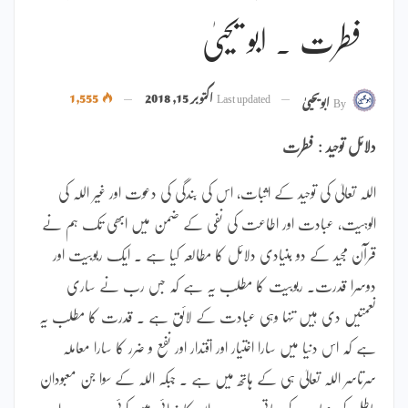
فطرت ۔ ابو یحییٰ
Last updated
اکتوبر 15, 2018
1,555
By
ابویحییٰ
دلائل توحید : فطرت
اللہ تعالیٰ کی توحید کے اثبات، اس کی بندگی کی دعوت اور غیر اللہ کی
الوہیت، عبادت اور اطاعت کی نفی کے ضمن میں ابھی تک ہم نے
قرآن مجید کے دو بنیادی دلائل کا مطالعہ کیا ہے ۔ ایک ربوبیت اور
دوسرا قدرت۔ ربوبیت کا مطلب یہ ہے کہ جس رب نے ساری
نعمتیں دی ہیں تنہا وہی عبادت کے لائق ہے ۔ قدرت کا مطلب یہ
ہے کہ اس دنیا میں سارا اختیار اور اقتدار اور نفع و ضرر کا سارا معاملہ
سرتاسر اللہ تعالیٰ ہی کے ہاتھ میں ہے ۔ جبکہ اللہ کے سوا جن معبودان