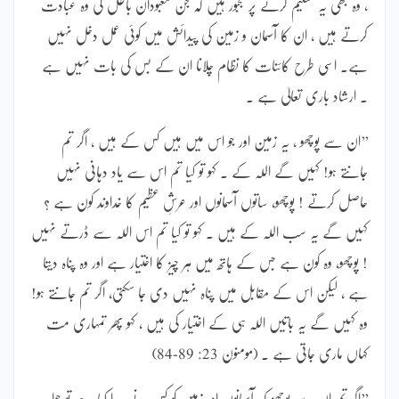
، وہ بھی یہ تسلیم کرنے پر مجبور ہیں کہ جن معبودان باطل کی وہ عبادت
کرتے ہیں ، ان کا آسمان و زمین کی پیدائش میں کوئی عمل دخل نہیں
ہے۔ اسی طرح کائنات کا نظام چلانا ان کے بس کی بات نہیں ہے
۔ ارشاد باری تعالیٰ ہے ۔
’’ان سے پوچھو ، یہ زمین اور جو اس میں ہیں کس کے ہیں ، اگر تم
جانتے ہو! کہیں گے اللہ کے ۔ کہو تو کیا تم اس سے یاد دہانی نہیں
حاصل کرتے ! پوچھو، ساتوں آسمانوں اور عرشِ عظیم کا خداوند کون ہے ؟
کہیں گے یہ سب اللہ کے ہیں ۔ کہو تو کیا تم اس اللہ سے ڈرتے نہیں
! پوچھو، وہ کون ہے جس کے ہاتھ میں ہر چیز کا اختیار ہے اور وہ پناہ دیتا
ہے ، لیکن اس کے مقابل میں پناہ نہیں دی جا سکتی، اگر تم جانتے ہو!
وہ کہیں گے یہ باتیں اللہ ہی کے اختیار کی ہیں ، کہو پھر تمہاری مت
کہاں ماری جاتی ہے ۔ (مومنون 23: 89-84)
’’اگر تم ان سے پوچھو کہ آسمانوں اور زمین کو کس نے پیدا کیا ہے تو جواب