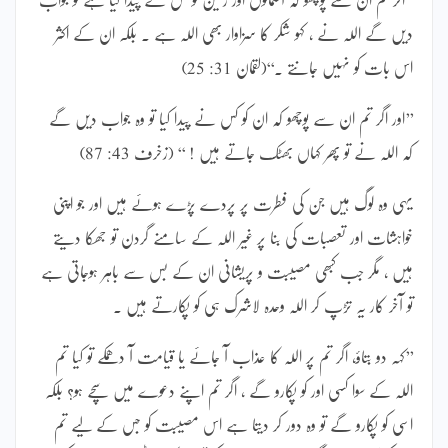
دیں گے اللہ نے ، کہو شکر کا سزاوار بھی اللہ ہے ۔ بلکہ ان کے اکثر
اس بات کو نہیں جانتے ۔‘‘(لقمان 31: 25)
’’اور اگر تم ان سے پوچھو کہ ان کو کس نے پیدا کیا تو وہ جواب دیں گے
کہ اللہ نے تو پھر کہاں بھٹک جاتے ہیں ! ‘‘ (زخرف 43: 87)
یہی وہ لوگ ہیں جن کی فطرت پر پردے پڑے ہوئے ہیں اور جو اپنی
خواہشات اور تعصبات کی بنا پر غیر اللہ کے سامنے گردن تو جھکا دیتے
ہیں ، مگر جب کبھی مصیبت و پریشانی ان کے بس سے باہر ہوجاتی ہے
تو آخر کار یہ تڑپ کر اللہ وحدہ لاشرک ہی کو پکارتے ہیں ۔
’’کہہ دو بتاؤ، اگر تم پر اللہ کا عذاب آ جائے یا قیامت آ دھمکے تو کیا تم
اللہ کے سوا کسی اور کو پکارو گے ، اگر تم اپنے دعوے میں سچے ہو؟ بلکہ
اسی کو پکارو گے تو وہ دور کر دیتا ہے اس مصیبت کو جس کے لیے تم