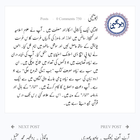
ابویحییٰ
0 Comments
750 Posts
ابویحییٰ ایک پاکستانی اسکالراور مصنف ہیں ۔ آپ نے علوم اسلامیہ
اور کمپیوٹر سائنس میں اونرز اور ماسٹرز کی ڈگریاں فرسٹ کلاس فرسٹ
پوزیشن کے ساتھ حاصل کیں اور سوشل سائنسز میں ایم فل کیا۔ انہوں
نے اپنا پی ایچ ڈی اسلامک اسٹیڈیز میں مکمل کیا۔ آپ کی ڈیڑھ درجن
سے زیادہ تصانیف ہیں جو لاکھوں کی تعداد میں شائع ہوچکی ہیں۔ ان
میں سب سے زیادہ معروف کتاب ’’جب زندگی شروع ہوگی‘‘ ہے جو
اردو زبان کی سب سے زیادہ پڑھی جانے والی کتابوں میں سے ایک
ہے۔ آپ دعوت و اصلاح کا کام کرتے ہیں۔ "انذار" کے بانی اور
ماہنامہ "انذار" کے مدیر ہیں۔ اس کے علاوہ کئی برس تک درس
قرآن مجید دیتے رہے ہیں۔
NEXT POST
PREV POST
آرٹ آف لیونگ ۔ جاوید چوہدری
بدگمانی ۔ پروفیسر محمد عقیل