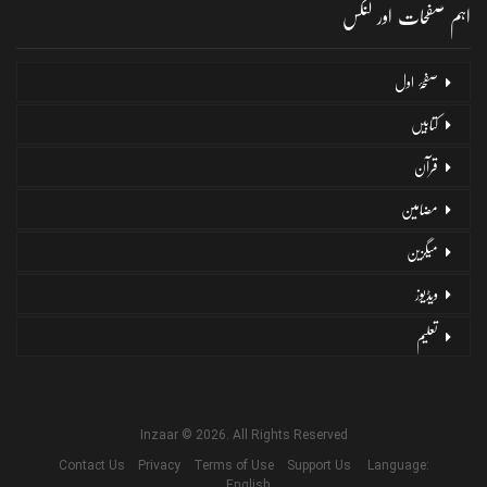
اہم صفحات اور لنکس
صفحۂ اول
کتابیں
قرآن
مضامین
میگزین
ویڈیوز
تعلیم
Inzaar © 2026. All Rights Reserved
Contact Us
Privacy
Terms of Use
Support Us
Language:
English