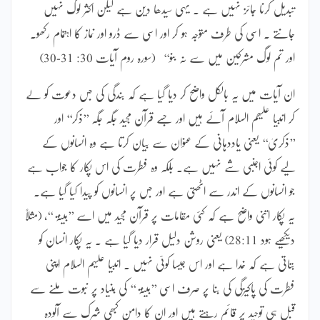
تبدیل کرنا جائز نہیں ہے ۔ یہی سیدھا دین ہے لیکن اکثر لوگ نہیں
جانتے ۔ اسی کی طرف متوجہ ہو کر اور اسی سے ڈرو اور نماز کا اہتمام رکھو۔
اور تم لوگ مشرکین میں سے نہ بنو‘‘ (سورہ روم آیات 30: 31-30)
ان آیات میں یہ بالکل واضح کر دیا گیا ہے کہ بندگی کی جس دعوت کو لے
کر انبیا علیھم السلام آئے ہیں اور جسے قرآن مجید جگہ جگہ ’’ذکر‘‘ اور
’’ذکریٰ‘‘ یعنی یاددہانی کے عنوان سے بیان کرتا ہے وہ انسانوں کے
لیے کوئی اجنبی شے نہیں ہے۔ بلکہ وہ فطرت کی اس پکار کا جواب ہے
جو انسانوں کے اندر سے اٹھتی ہے اور جس پر انسانوں کو پیدا کیا گیا ہے۔
یہ پکار اتنی واضح ہے کہ کئی مقامات پر قرآن مجید میں اسے ’’بینۃ ‘‘، (مثلاً
دیکھیے ہود 28:11) یعنی روشن دلیل قرار دیا گیا ہے ۔ یہ پکار انسان کو
بتاتی ہے کہ خدا ہے اور اس جیسا کوئی نہیں ۔ انبیا علیہم السلام اپنی
فطرت کی پاکیزگی کی بنا پر صرف اسی ’’بینۃ ‘‘ کی بنیاد پر نبوت ملنے سے
قبل ہی توحید پر قائم رہتے ہیں اور ان کا دامن کبھی شرک سے آلودہ