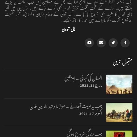
ایک ماہنامہ ’’انذار ‘‘کے نام سے شائع ہوتا ہے جس کے مضامین اس ویب سائٹ پر پڑھے
جاسکتے ہیں۔ ادارے کے تحت مختلف تربیتی کورسز بھی کرائے جاتے ہیں۔ حال ہی میں آن
لائن کورسز کا سلسلہ بھی شروع کیا گیا ہے۔ اللہ تعالٰی کے پیغام (ایمان و اخلاق، تعمیرِ شخصیت
اور فلاحِ آخرت) کو پھیلانے میں انذار کا ساتھ دیجئیے.
مالی تعاون
مقبول ترین
انسان کی کہانی ۔ ابویحییٰ
مارچ 24, 2022
جب یہ نوبت آجائے ۔ مولانا وحید الدین خان
اکتوبر 17, 2021
جب زندگی شروع ہوگی