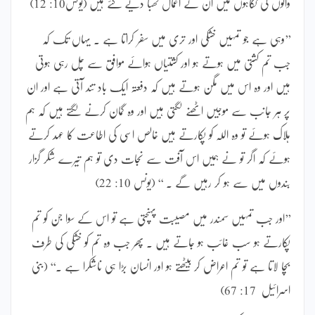
والوں کی نگاہوں میں ان کے اعمال کھبا دیے گئے ہیں (یونس10: 12)
’’وہی ہے جو تمہیں خشکی اور تری میں سفر کراتا ہے ۔ یہاں تک کہ
جب تم کشتی میں ہوتے ہو اور کشتیاں ہوائے موافق سے چل رہی ہوتی
ہیں اور وہ اس میں مگن ہوتے ہیں کہ دفعتہ ایک باد تند آتی ہے اور ان
پر ہر جانب سے موجیں اٹھنے لگتی ہیں اور وہ گمان کرنے لگتے ہیں کہ ہم
ہلاک ہوئے تو وہ اللہ کو پکارتے ہیں خالص اسی کی اطاعت کا عہد کرتے
ہوئے کہ اگر تو نے ہمیں اس آفت سے نجات دی تو ہم تیرے شکر گزار
بندوں میں سے ہو کر رہیں گے ۔ ‘‘ (یونس 10: 22)
’’اور جب تمہیں سمندر میں مصیبت پہنچتی ہے تو اس کے سوا جن کو تم
پکارتے ہو سب غائب ہو جاتے ہیں ۔ پھر جب وہ تم کو خشکی کی طرف
بچا لاتا ہے تو تم اعراض کر بیٹھتے ہو اور انسان بڑا ہی ناشکرا ہے ۔‘‘ (بنی
اسرائیل 17: 67)