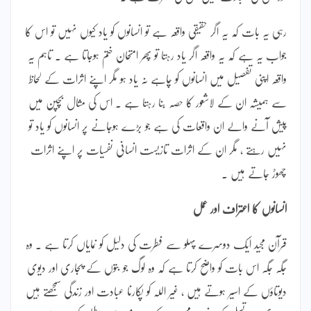
رہی یہ بات کہ یہ اگر حقیقی واقعہ ہے تو انسانوں کو یاد کیوں نہیں تو اس کا
جواب یہ ہے کہ یہ واقعہ اگر یاد رہتا تو پھر امتحان ختم ہوجاتا ہے ۔ تاہم یہ
واقعہ اپنی تفصیل میں انسانوں کو چاہے نہ یاد ہو مگر اپنے اثرات کے لحاظ
سے ہمیشہ ان کے لاشعور کا حصہ بنا رہتا ہے ۔ اس کی مثال بچپن میں
پیش آنے والے ان واقعات کی ہے جو بڑے ہوجانے پر انسانوں کو یاد تو
نہیں رہتے ، مگر ان کے اثرات تازیست انسانی نفسیات پر اپنے اثرات
چھوڑ جاتے ہیں ۔
انسانوں کا اعتراف اور عمل
قرآن مجید ایک دوسرے پہلو سے فطرت کی دلیل کو نمایاں کرتا ہے ۔ وہ
جگہ جگہ اس بات کو واضح کرتا ہے کہ وہ لوگ جو بتوں کے پجاری اور دیوی
دیوتاؤں کے اسیر ہوتے ہیں ، غیر اللہ کو پکارنا عبادت اور زندگی سمجھتے ہیں