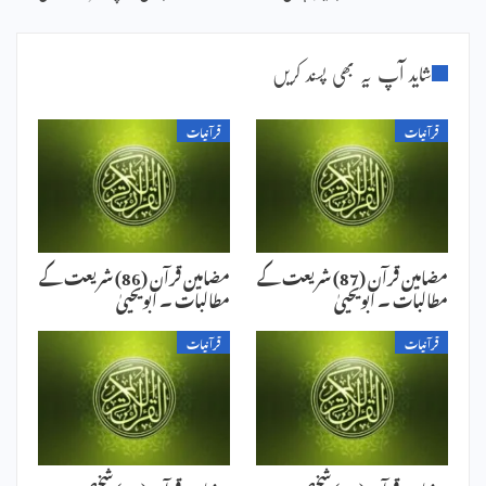
شاید آپ یہ بھی پسند کریں
قرآنیات
قرآنیات
مضامین قرآن (87) شریعت کے
مضامین قرآن (86) شریعت کے
مطالبات ۔ ابویحییٰ
مطالبات ۔ ابویحییٰ
قرآنیات
قرآنیات