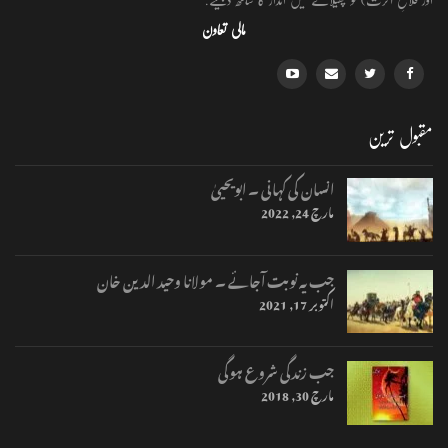
مالی تعاون
مقبول ترین
انسان کی کہانی ۔ ابویحییٰ
مارچ 24, 2022
جب یہ نوبت آجائے ۔ مولانا وحید الدین خان
اکتوبر 17, 2021
جب زندگی شروع ہوگی
مارچ 30, 2018