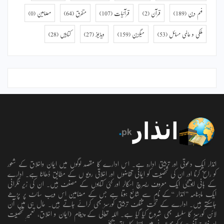
فہم دین
(189)
قرآن
(2)
قرآنیات
(107)
متفرق
(64)
مضامین
(0)
ملکی و عالمی مسائل
(53)
میگزین
(159)
ویڈیوز
(27)
کتابیں
(28)
انذار ایک دعوتی اور تربیتی ادارہ ہے۔ اس ادارے کا مقصد لوگوں میں ایمان واخلاق کے شعور
کو راسخ کرنا اور ان کی شخصیت کو ایمانی تقاضوں اور اخلاقی رویو ں کے مطابق ڈھالنا ہے۔ ادارے
کے بانی ابویحییٰ ایک معروف ریسرچ اسکالر اور کئی کتابوں کے مصنف ہیں۔ ان کی زیر نگرانی
ایک ماہنامہ ’’انذار ‘‘کے نام سے شائع ہوتا ہے جس کے مضامین اس ویب سائٹ پر پڑھے
جاسکتے ہیں۔ ادارے کے تحت مختلف تربیتی کورسز بھی کرائے جاتے ہیں۔ حال ہی میں آن
لائن کورسز کا سلسلہ بھی شروع کیا گیا ہے۔ اللہ تعالٰی کے پیغام (ایمان و اخلاق، تعمیرِ شخصیت
اور فلاحِ آخرت) کو پھیلانے میں انذار کا ساتھ دیجئیے.