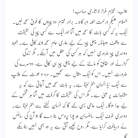
جواب: محترم فراز لاشاری صاحب!
السلام علیکم ورحمت اللہ وبرکاتہ۔ برادر محترم دو چیزوں کا فرق سمجھ لیں۔
ایک یہ کہ کسی بات کا سمجھ میں آنا اور ایک ہے کسی چیز کی حقیقت
سے واقف ہوجانا۔ پہلی چیز کے لیے ہماری عام سمجھ بوجھ کافی ہے۔ البتہ
دوسری چیز ضروری نہیں کہ ہر کسی کی عقل میں آسکے۔ مگر زندگی
گزارنے اور حقائق کو ماننے کے لیے پہلی چیز ہی کافی ہے، دوسرے کی
ضرورت نہیں۔ اس کو ایک مثال سے سمجھیں۔ مرد و عورت کے ملاپ
سے ایک نیا انسان جنم لیتا ہے۔ یہ بات سمجھ میں آجاتی ہے کہ یہ
مشاہدات پر مبنی ہے۔ مگر اس کی حقیقت کا گرفت میں آنا ہر شخص کے
لیے جدا ہوگا۔ ایک عامی یہی کہے گا کہ انسان نطفے سے جنم لیتا ہے۔
دوسری طرف ایک سائنسدان وہ پورا پروسس بتا دے گا جو آج کی سائنس
نے دریافت کرلیا ہے، مگر روح کیسے آتی ہے یہ وہ بھی نہیں بتاسکے
گا۔