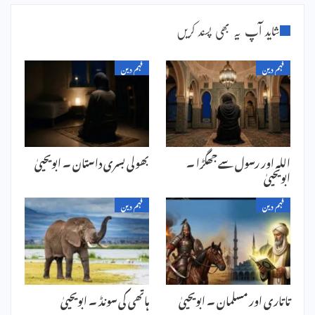
شاید آپ یہ بھی پسند کریں
فہم دین
فہم دین
اللہ اور رسول سے جھگڑا ۔
بھولی بسری داستان ۔ ابویحییٰ
ابویحییٰ
فہم دین
فہم دین
تاتاری اور مسلمان ۔ ابویحییٰ
ہاتھی کی سونڈ ۔ ابویحییٰ