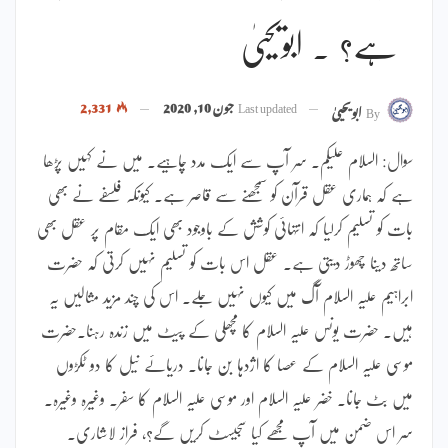
ہے؟ ۔ ابویحییٰ
Last updated
جون 10, 2020
2,331
By
ابویحییٰ
سوال: السلام علیکم۔ سر آپ سے ایک مدد چاہیے۔ میں نے کہیں پڑھا
ہے کہ ہماری عقل قرآن کو سمجھنے سے قاصر ہے۔ کیونکہ فلسفے نے بھی
بات کو تسلیم کرلیا کہ انتہائی کوشش کے باوجود بھی ایک مقام پر عقل بھی
ساتھ دینا چھوڑ دیتی ہے۔ عقل اس بات کو تسلیم نہیں کرتی کہ حضرت
ابراہیم علیہ السلام آگ میں کیوں نہیں جلے۔ اس کی چند مزید مثالیں یہ
ہیں۔ حضرت یونس علیہ السلام کا مچھلی کے پیٹ میں زندہ رہنا۔حضرت
موسی علیہ السلام کے عصا کا اژدہا بن جانا۔ دریائے نیل کا دو ٹکڑوں
میں بٹ جانا۔ خضر علیہ السلام اور موسی علیہ السلام کا سفر۔ وغیرہ وغیرہ۔
سر اس ضمن میں آپ مجھے کیا سجیسٹ کریں گے؟، فراز لاشاری۔