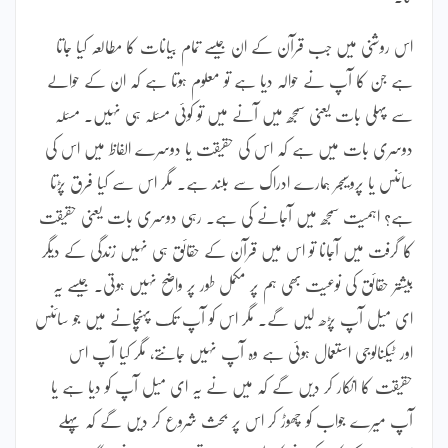
اس روشنی میں جب قرآن کے ان جیسے تمام بیانات کا مطالعہ کیا جاتا
ہے جن کا آپ نے حوالہ دیا ہے تو معلوم ہوتا ہے کہ ان کے حوالے
سے پہلی بات یعنی سمجھ میں آنے میں تو کوئی مسئلہ ہی نہیں۔ مسئلہ
دوسری بات میں ہے کہ اس کی حقیقت یا دوسرے الفاظ میں اس کی
سائنس یا پروسیجر ہمارے ادراک سے بلند ہے۔ مگر اس سے کیا فرق پڑتا
ہے؟ اہمیت سمجھ میں آجانے کی ہے۔ رہی دوسری بات یعنی حقیقت
کا گرفت میں آجانا تو اس میں قرآن کے حقائق ہی نہیں زندگی کے دیگر
بیشتر حقائق کی نوعیت بھی ہم پر مکمل طور پر واضح نہیں ہوتی۔ جیسے یہ
ای میل آپ پڑھ لیں گے۔ مگر اس کو آپ تک پہنچانے میں جو سائنس
اور ٹیکنالوجی استعمال ہوئی ہے وہ آپ نہیں جانتے، مگر کیا آپ اس
حقیقت کا انکار کر دیں گے کہ میں نے یہ ای میل آپ کو دیا ہے یا
آپ میرے جواب کو چھوڑ کر اس پر بحث شروع کر دیں گے کہ پہلے