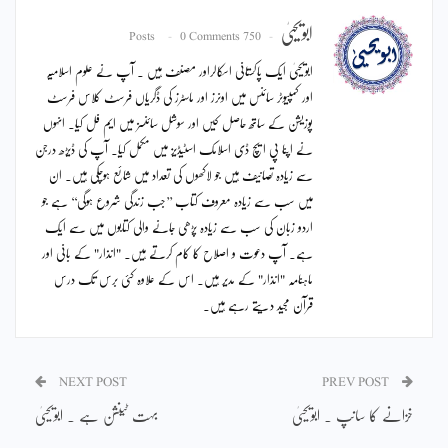
ابویحییٰ
0 Comments
750 Posts
ابویحییٰ ایک پاکستانی اسکالراور مصنف ہیں ۔ آپ نے علوم اسلامیہ
اور کمپیوٹر سائنس میں اونرز اور ماسٹرز کی ڈگریاں فرسٹ کلاس فرسٹ
پوزیشن کے ساتھ حاصل کیں اور سوشل سائنسز میں ایم فل کیا۔ انہوں
نے اپنا پی ایچ ڈی اسلامک اسٹیڈیز میں مکمل کیا۔ آپ کی ڈیڑھ درجن
سے زیادہ تصانیف ہیں جو لاکھوں کی تعداد میں شائع ہوچکی ہیں۔ ان
میں سب سے زیادہ معروف کتاب ’’جب زندگی شروع ہوگی‘‘ ہے جو
اردو زبان کی سب سے زیادہ پڑھی جانے والی کتابوں میں سے ایک
ہے۔ آپ دعوت و اصلاح کا کام کرتے ہیں۔ "انذار" کے بانی اور
ماہنامہ "انذار" کے مدیر ہیں۔ اس کے علاوہ کئی برس تک درس
قرآن مجید دیتے رہے ہیں۔
NEXT POST
PREV POST
خزانے کا سانپ ۔ ابویحییٰ
بہت ٹینشن ہے ۔ ابویحییٰ