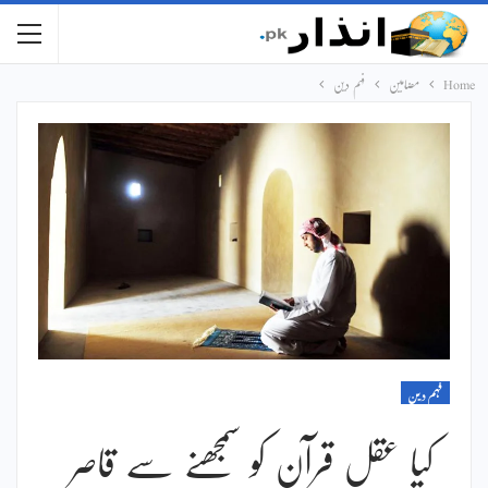
Home
مضامین
فہم دین
فہم دین
کیا عقل قرآن کو سمجھنے سے قاصر