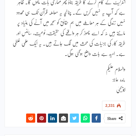
انٹرنیٹ کے کام کرنے کا طریقہ بتاؤ پھر تمھاری بات مانوں گا۔ ظاہر
ہے کہ آپ یہ نہیں کریں گے۔ چنانچہ یہ معاملہ قرآن تک ہی محدود
نہیں زندگی کے ہر معاملے میں ہم حقائق کو سمجھ میں آنے کی بنیاد پر
مانتے ہیں نہ کہ اسے چھوڑ کر ہر واقعے کی حقیقت، نوعیت، سائنس اور
طریقہ کار کی جزئیات کی بحث میں لگ جاتے ہیں۔ یہ ایک علمی غلطی
ہے۔ امید ہے بات واضح ہوگئی ہوگی۔
والسلام علیکم
بندہ عاجز
ابویحییٰ
2,331
Share