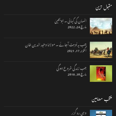
مقبول ترین
انسان کی کہانی ۔ ابویحییٰ
مارچ 24, 2022
جب یہ نوبت آجائے ۔ مولانا وحید الدین خان
اکتوبر 17, 2021
جب زندگی شروع ہوگی
مارچ 30, 2018
منتخب مضامین
وہی رہ گزر