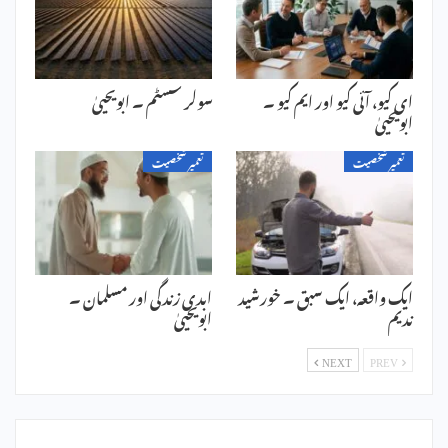
ای کیو، آئی کیو اور ایم کیو ۔
سولر سسٹم ۔ ابویحییٰ
ابویحییٰ
تعمیر شخصیت
تعمیر شخصیت
ایک واقعہ، ایک سبق ۔ خورشید
ابدی زندگی اور مسلمان ۔
ندیم
ابویحییٰ
NEXT
PREV