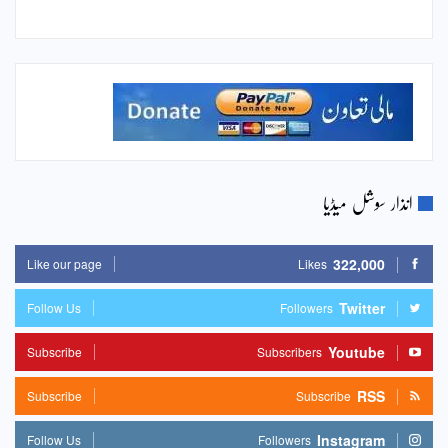
انذار سوشل میڈیا
322,000
Like our page
Likes
Twitter
Follow Us
Followers
Youtube
Subscribe
Subscribers
RSS
Subscribe
Subscribe
Instagram
Follow Us
Followers