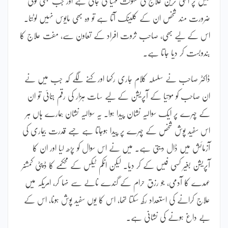
فیس پر اعلیٰ ترین علاج کی سہولت مہیا کی جاتی ہے اور جب کبھی کوئی
ضرورت مند شخص ان کے کلینک آتا ہے تو وہ بھی مایوس نہیں لوٹتا۔
اس کے لیے بھی، صاحب ثروت افراد کے تعاون سے، مفت علاج کا
بندوبست کر دیا جاتا ہے۔
ڈاکٹر صاحب نے سلسلہ کلام جاری رکھا اور کہنے لگے کہ جب میں نے
ان صاحب کو موتیا کے آپریشن کے لیے سات ہزار کی رقم بتائی تو ان
کے چہرے پر ایک سوالیہ نشان پیدا ہوا۔ یہ سوالیہ نشان ہمارے ہاں ہر
اس سفید پوش شخص کے چہرے پر پیدا ہوجاتا ہے جسے قدرت بیماری کی
آزمائش میں ڈال دیتی ہے۔ میں نے اس سوال کو پڑھ لیا اور ان کا
آپریشن بغیر کسی فیس کے کر دیا۔ لیکن انکم ٹیکس کے محکمے کا ڈپٹی کمشنر
عہدے کا آدمی، جو رزق حرام کے گندے نالے سے نہا کر، امریکہ میں
علاج کرانے کی استعداد رکھ سکتا تھا، اس کا یوں سفید پوش ہونا، اس کے
بے داغ ہونے کی نشانی ہے۔