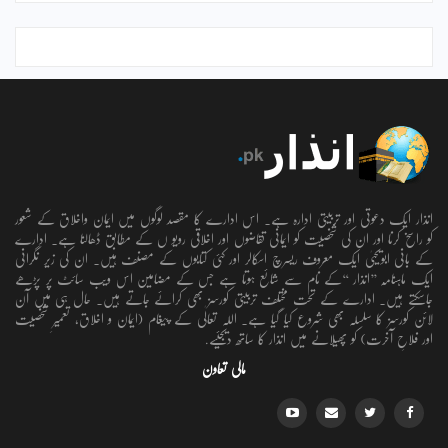
انذار ایک دعوتی اور تربیتی ادارہ ہے۔ اس ادارے کا مقصد لوگوں میں ایمان واخلاق کے شعور
کو راسخ کرنا اور ان کی شخصیت کو ایمانی تقاضوں اور اخلاقی رویو ں کے مطابق ڈھالنا ہے۔ ادارے
کے بانی ابویحییٰ ایک معروف ریسرچ اسکالر اور کئی کتابوں کے مصنف ہیں۔ ان کی زیر نگرانی
ایک ماہنامہ ’’انذار ‘‘کے نام سے شائع ہوتا ہے جس کے مضامین اس ویب سائٹ پر پڑھے
جاسکتے ہیں۔ ادارے کے تحت مختلف تربیتی کورسز بھی کرائے جاتے ہیں۔ حال ہی میں آن
لائن کورسز کا سلسلہ بھی شروع کیا گیا ہے۔ اللہ تعالٰی کے پیغام (ایمان و اخلاق، تعمیرِ شخصیت
اور فلاحِ آخرت) کو پھیلانے میں انذار کا ساتھ دیجئیے.
مالی تعاون