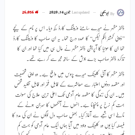
Last updated
جون 14, 2020
26,056
By
ابویحییٰ
ڈاکٹر مظہر نے میرے سامنے وزیٹنگ کارڈ رکھ دیا۔ اس پر نام کے نیچے
’’ڈپٹی کمشنر انکم ٹیکس‘‘ کا عہدہ درج تھا۔ یہ ان صاحب کا وزیٹنگ کارڈ
تھا جن کا موتیا کا آپریشن ڈاکٹر مظہر نے حال ہی میں کیا تھا اور جن کا
تذکرہ ڈاکٹر صاحب بڑے جوش کے ساتھ مجھ سے کر رہے تھے۔
ڈاکٹر مظہر کا آئی کلینک میرے پڑوس میں واقع ہے۔ وہ اپنی شخصیت
اور مقصد دونوں اعتبار سے معاشرے کے قابل فخر اور قابل تقلید شخص
ہیں۔ ان کی زندگی کا مقصد عام آدمی تک اعلیٰ ترین علاج کی سہولت
بہت کم نرخ پر پہنچانا ہے۔ انہوں نے آنکھوں کا سرجن ہونے کے
ناطے اسی شعبے سے آغاز کیا۔ بعض صاحب دل لوگوں نے ان کی مدد کا
فیصلہ کیا یوں وہ کلینک وجود میں آیا جہاں ایک عام آدمی کو بہت کم