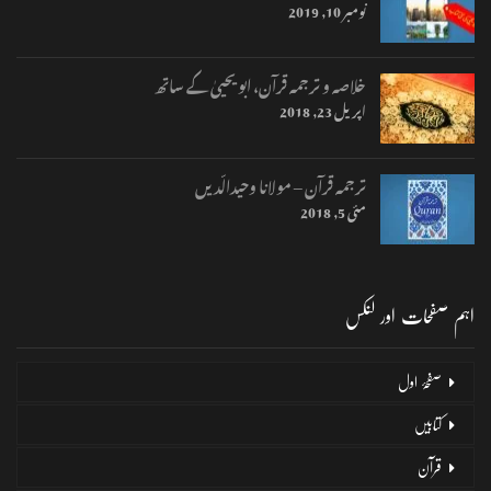
نومبر 10, 2019
خلاصہ و ترجمہ قرآن، ابو یحییٰ کے ساتھ
اپریل 23, 2018
ترجمہ قرآن – مولانا وحیدالّدیں
مئی 5, 2018
اہم صفحات اور لنکس
صفحۂ اول
کتابیں
قرآن