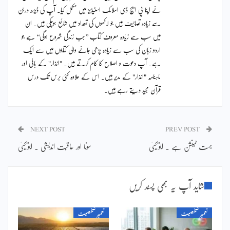
نے اپنا پی ایچ ڈی اسلامک اسٹیڈیز میں مکمل کیا۔ آپ کی ڈیڑھ درجن
سے زیادہ تصانیف ہیں جو لاکھوں کی تعداد میں شائع ہوچکی ہیں۔ ان
میں سب سے زیادہ معروف کتاب ’’جب زندگی شروع ہوگی‘‘ ہے جو
اردو زبان کی سب سے زیادہ پڑھی جانے والی کتابوں میں سے ایک
ہے۔ آپ دعوت و اصلاح کا کام کرتے ہیں۔ "انذار" کے بانی اور
ماہنامہ "انذار" کے مدیر ہیں۔ اس کے علاوہ کئی برس تک درس
قرآن مجید دیتے رہے ہیں۔
NEXT POST
PREV POST
بہت ٹینشن ہے ۔ ابویحییٰ
سونا اور عاقبت اندیشی ۔ ابویحییٰ
شاید آپ یہ بھی پسند کریں
تعمیر شخصیت
تعمیر شخصیت