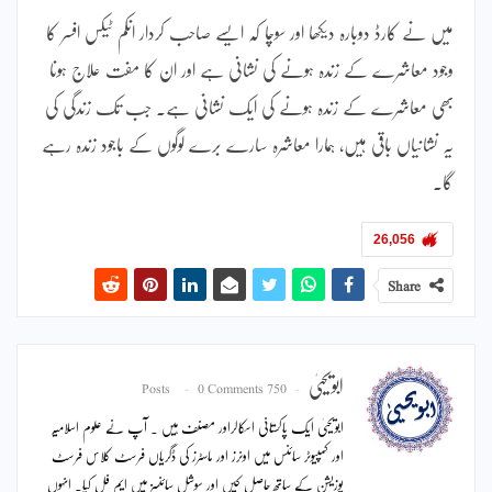
میں نے کارڈ دوبارہ دیکھا اور سوچا کہ ایسے صاحب کردار انکم ٹیکس افسر کا
وجود معاشرے کے زندہ ہونے کی نشانی ہے اور ان کا مفت علاج ہونا
بھی معاشرے کے زندہ ہونے کی ایک نشانی ہے۔ جب تک زندگی کی
یہ نشانیاں باقی ہیں، ہمارا معاشرہ سارے برے لوگوں کے باجود زندہ رہے
گا۔
26,056
Share
ابویحییٰ
0 Comments
750 Posts
ابویحییٰ ایک پاکستانی اسکالراور مصنف ہیں ۔ آپ نے علوم اسلامیہ
اور کمپیوٹر سائنس میں اونرز اور ماسٹرز کی ڈگریاں فرسٹ کلاس فرسٹ
پوزیشن کے ساتھ حاصل کیں اور سوشل سائنسز میں ایم فل کیا۔ انہوں