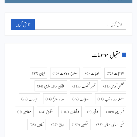
مقبول موضوعات
اخلاقیات
(72)
ادبیات
(6)
اصلاح و دعوت
(40)
ایمان
(87)
تعلیمی کورس
(11)
تعمیر شخصیت
(115)
خواتین و خانہ داری
(34)
سلسلہ روز و شب
(11)
سماجیات
(97)
سیر و سوانح
(14)
عبادات
(78)
فہم دین
(189)
قرآن
(2)
قرآنیات
(107)
متفرق
(64)
مضامین
(0)
ملکی و عالمی مسائل
(53)
میگزین
(159)
ویڈیوز
(27)
کتابیں
(28)