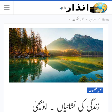
Home
مضامین
تعمیر شخصیت
تعمیر شخصیت
زندگی کی نشانیاں ۔ ابویحییٰ