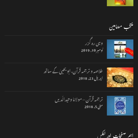
منتخب مضامین
وہی رہ گزر
نومبر 10, 2019
خلاصہ و ترجمہ قرآن، ابو یحییٰ کے ساتھ
اپریل 23, 2018
ترجمہ قرآن – مولانا وحیدالّدیں
مئی 5, 2018
اہم صفحات اور لنکس