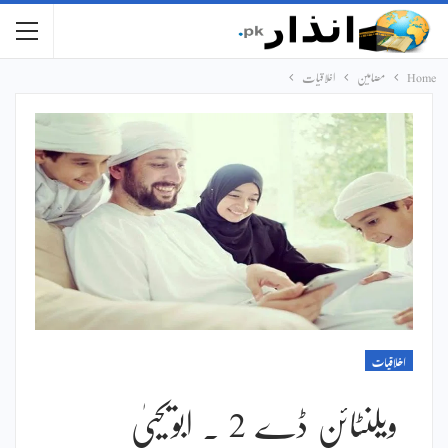
Home
مضامین
اخلاقیات
اخلاقیات
ویلنٹائن ڈے 2 ۔ ابویحییٰ