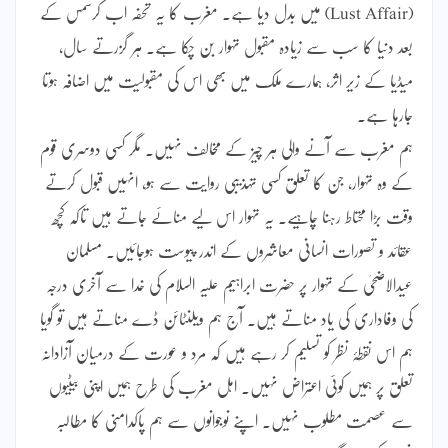
(Lust Affair) میں بدل دیا ہے۔ مغرب کا یہ تحفہ اب کرسمس کے
بعد دنیا کا سب سے زیادہ مقبول تہوار بن چکا ہے۔ ہر گزرتے سال،
میڈیا کے زیر اثر، ہمارے ملک میں بھی اس کی مقبولیت میں اضافہ ہوتا
جارہا ہے۔
ہم مغرب سے آنے والی ہر چیز کے مخالف نہیں۔ مگر کسی دوسری قوم
کے وہ تہوار، جن کا تعلق کسی تہذیبی روایت سے ہو، انہیں قبول کرتے
وقت بڑا محتاط رہنا چاہیے۔ یہ تہوار اس لیے منائے جاتے ہیں تاکہ کچھ
عقائد و تصورات انسانی معاشروں کے اندر پیوست ہوجائیں۔ مسلمان
عیدالاضحیٰ کے تہوار پر حضرت ابراہیم علیہ السلام کی خدا سے آخری درجہ
کی وفاداری کی یاد مناتے ہیں۔ آج ہم ویلنٹائن ڈے مناتے ہیں تو گویا
ہم اس نقطۂ نظر کو تسلیم کر رہے ہیں کہ مرد و عورت کے درمیان آزادانہ
تعلق پر ہمیں کوئی اعتراض نہیں۔ اہل مغرب کی طرح ہمیں اپنی بیٹیوں
سے عصمت مطلوب نہیں۔ اپنے نوجوانوں سے ہم پاکدامنی کا مطالبہ