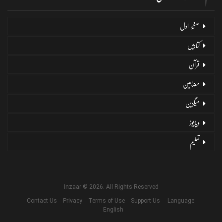
صفحۂ اول
کتابیں
قرآن
مضامین
میگزین
ویڈیوز
تعلیم
Inzaar © 2026. All Rights Reserved
Contact Us
Privacy
Terms of Use
Support Us
Language:
English