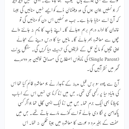
کر جو نسلیں جوان ہوں گی وہ ویلنٹائن ڈے کو ایسے نہیں منائیں گی جیسا
کہ آج اسے منایا جارہا ہے۔ جب وہ نسلیں اس دن کو منائیں گی تو
خاندان کا ادارہ درہم برہم ہوجائے گا۔ اپنے باپ کا نام نہ جاننے والے
بچوں سے معاشرہ بھر جائے گا۔ مائیں حیا کا درس دینے کے بجائے
اپنی بچیوں کو مانع حمل کے طریقوں کی تربیت دیا کریں گی۔ سنگل پیرنٹ
(Single Parent) کی نامانوس اصطلاح کی مصداق خواتین ہر دوسرے
گھر میں نظر آئیں گی۔
آج سے چودہ سو برس قبل مدینہ کے تاجدار نے جو معاشرہ قائم کیا تھا اس
کی بنیاد حیا پر رکھی گئی تھی۔ جس میں زنا کرنا ہی نہیں اس کے اسباب
پھیلانا بھی ایک جرم تھا۔ جس میں زنا ایک ایسی گالی تھا جو اگر کسی
پاکدامن پر لگا دی جائے تو اسے کوڑے مارے جاتے تھے۔ جس میں
عفت کے بغیر مرد و عورت کا معاشرہ میں جینا ممکن نہ تھا۔ اس