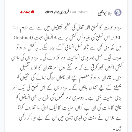
Last updated
فروری 12, 2019
4,542
By
ابویحییٰ
مرد و عورت کا تعلق اللہ تعالیٰ کی عظیم نشانیوں میں سے ہے (روم:21
:30)۔ اس تعلق کی بنیاد اُس کشش پر ہے جو انسانی جبلت (Instinct)
میں رکھ دی گئی ہے تاکہ نسل انسانی آگے بڑھ سکے۔ یہ کشش نہ ہو تو
صرف ایک نسل بعد پوری انسانیت دم توڑ دے گی۔ مرد و زن کی باہمی
کشش انہیں مجبور کرتی ہے کہ وہ اکٹھے ہوں اور خاندان کا ادارہ تشکیل
دیں۔ خاندان نہ ہو تو معصوم بچے اور ناتواں بزرگ زمانے کی سختیوں کو
جھیلنے کے لیے تنہا رہ جائیں گے۔ مرد و زن کے اس تعلق کی ایک اور
بڑی اہمیت بھی ہے۔ دوسری تمام نعمتوں کی طرح یہ بھی انسانوں کو
خالقِ کائنات کی ان بے کراں عنایات کا ایک ادنیٰ سا تعارف کراتا
ہے جو اس نے جنت کی ابدی زندگی میں ان کے لیے تیار کر رکھی
ہیں۔