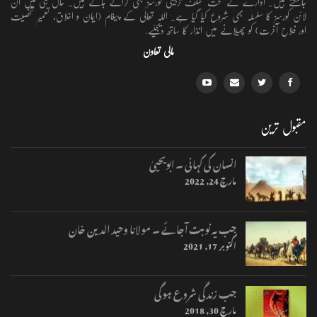
جاسکتے ہیں۔ ادارے کے تحت مختلف تربیتی کورسز بھی کرائے جاتے ہیں۔ حال ہی میں آن
لائن کورسز کا سلسلہ بھی شروع کیا گیا ہے۔ اللہ تعالٰی کے پیغام (ایمان و اخلاق، تعمیرِ شخصیت
اور فلاحِ آخرت) کو پھیلانے میں انذار کا ساتھ دیجئیے.
مالی تعاون
مقبول ترین
انسان کی کہانی ۔ ابویحییٰ
مارچ 24, 2022
جب یہ نوبت آجائے ۔ مولانا وحید الدین خان
اکتوبر 17, 2021
جب زندگی شروع ہوگی
مارچ 30, 2018