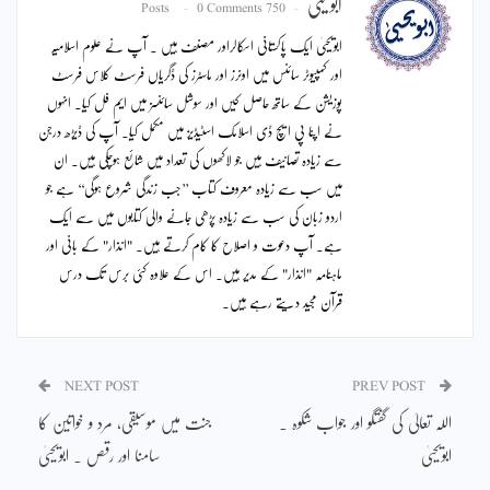
ابویحییٰ
0 Comments
750 Posts
ابویحییٰ ایک پاکستانی اسکالراور مصنف ہیں ۔ آپ نے علوم اسلامیہ
اور کمپیوٹر سائنس میں اونرز اور ماسٹرز کی ڈگریاں فرسٹ کلاس فرسٹ
پوزیشن کے ساتھ حاصل کیں اور سوشل سائنسز میں ایم فل کیا۔ انہوں
نے اپنا پی ایچ ڈی اسلامک اسٹیڈیز میں مکمل کیا۔ آپ کی ڈیڑھ درجن
سے زیادہ تصانیف ہیں جو لاکھوں کی تعداد میں شائع ہوچکی ہیں۔ ان
میں سب سے زیادہ معروف کتاب ’’جب زندگی شروع ہوگی‘‘ ہے جو
اردو زبان کی سب سے زیادہ پڑھی جانے والی کتابوں میں سے ایک
ہے۔ آپ دعوت و اصلاح کا کام کرتے ہیں۔ "انذار" کے بانی اور
ماہنامہ "انذار" کے مدیر ہیں۔ اس کے علاوہ کئی برس تک درس
قرآن مجید دیتے رہے ہیں۔
NEXT POST
PREV POST
اللہ تعالیٰ کی گفتگو اور جواب شکوہ ۔
جنت میں موسیقی، مرد و خواتین کا
ابویحییٰ
سامنا اور رقص ۔ ابویحییٰ