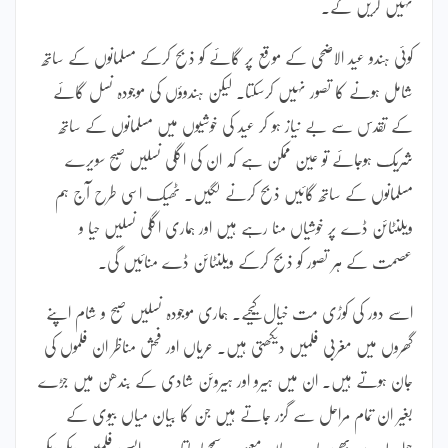
نہیں کریں گے۔
کوئی ہندو عید الاضحی کے موقع پر گائے کو ذبح کرکے مسلمانوں کے ساتھ
شامل ہونے کا تصور نہیں کرسکتا۔ لیکن ہندوؤں کی موجودہ نسل گائے
کے تقدس سے بے نیاز ہو کر عید کی خوشیوں میں مسلمانوں کے ساتھ
شریک ہوجائے تو عین ممکن ہے کہ ان کی اگلی نسلیں صبح سویرے
مسلمانوں کے ساتھ گائیں ذبح کرنے لگیں۔ ٹھیک اسی طرح آج ہم
ویلنٹائن ڈے پر خوشیاں منا رہے ہیں اور ہماری اگلی نسلیں حیا و
عصمت کے ہر تصور کو ذبح کرکے ویلنٹائن ڈے منائیں گی۔
اسے دور کی کوڑی مت خیال کیجیے۔ ہماری موجودہ نسلیں صبح و شام اپنے
گھروں میں مغربی فلمیں دیکھتی ہیں۔ عریاں اور فحش مناظر ان فلموں کی
جان ہوتے ہیں۔ ان میں ہیرو اور ہیروئن شادی کے بندھن میں جڑے
بغیر ان تمام مراحل سے گزر جاتے ہیں جن کا بیان میاں بیوی کے
حوالے سے بھی ہمارے ہاں معیوب سمجھا جاتا ہے۔ ایسی فلمیں دیکھ دیکھ