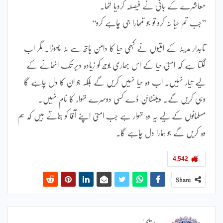
معاشرے کے بانی نے فیصلہ کردیا تھا۔
’’جب تم حیا نہ کرو تو جو تمھارا جی چاہے کرو‘‘
تاجدار مدینہ کے امتیوں نے کبھی حیا کا دامن ہاتھ سے نہ چھوڑا۔ مگر اب
لگتا ہے کہ امتی حیا کے اس بھاری بوجھ کو زیادہ دیر تک اٹھانے کے
لیے تیار نہیں۔ اب وہ حیا نہیں کریں گے بلکہ جو ان کا دل چاہے گا
وہی کریں گے۔ ویلنٹائن ڈے کسی دوسرے تہوار کا نام نہیں۔
مسلمانوں کے لیے یہ وہ تہوار ہے جب امتی اپنے آقا کو بتاتے ہیں کہ ہم
وہ کریں گے جو ہمارا دل چاہے گا۔
4,542
Share