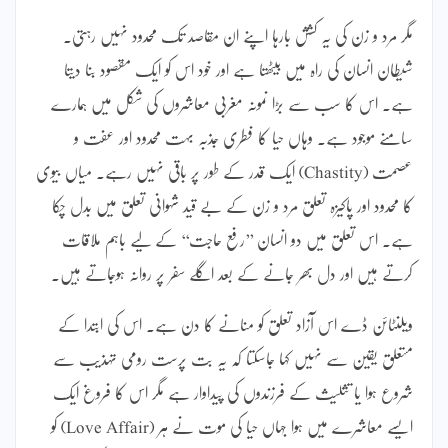
مگر مرد و زن کی یہ کشش بارہا اپنے ان مقاصد تک محدود نہیں رہتی۔
شیطان انسان کی راہ میں بیٹھتا ہے اور خود اس کو ایک مقصود بنا دیتا
ہے۔ اس کا سب سے بڑا نمونہ مغربی معاشروں کی شکل میں ہمارے
سامنے موجود ہے۔ وہاں حیا کا فطری جذبہ بہت محدود اور عفت و
عصمت (Chastity) ایک قدر کے طور پر باقی نہیں رہے۔ میاں بیوی
کا محدود اور پاکیزہ تعلق مرد و زن کے بے قید شہوانی تعلق میں بدل چکا
ہے۔ اس تعلق میں دو انسان ’’رفع حاجت‘‘ کے لیے باہم ملاقات
کرتے ہیں اور دل بھر جانے کے بعد اگلے سفر پر روانہ ہوجاتے ہیں۔
ویلنٹائن ڈے اس آزاد تعلق کو منانے کا دن ہے۔ اس کی ابتدا کے
متعلق یقین سے نہیں کہا جاسکتا کہ یہ بت پرست رومی تہذیب سے
شروع ہوا یا تثلیث کے فرزندوں کی پیداوار ہے مگر اس کا فروغ ایک
ایسے معاشرے میں ہوا جہاں حیا کی موت نے ہر (Love Affair) کو