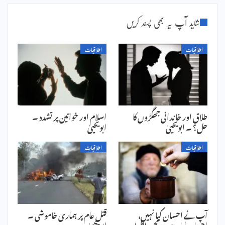
شاید آپ یہ بھی پسند کریں
اخلاقیات
اخلاقیات
طلاق اور خاندانی جھگڑوں کا
اسلام اور خواتین پر تشدد ۔
حل؟ ۔ ابویحییٰ
ابویحییٰ
اخلاقیات
اخلاقیات
آپ نے احسان کیا نہیں،
قتل عام پر ہماری خاموشی ۔
احسان لیا ہے ۔ محمد اظہار
ابویحییٰ