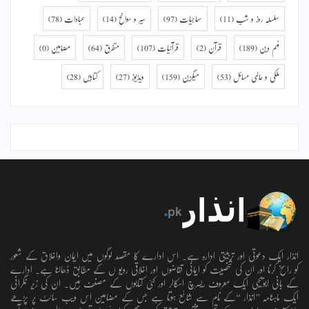
سلسلہ روز و شب
(11)
سماجیات
(97)
سیر و سوانح
(14)
عبادات
(78)
فہم دین
(189)
قرآن
(2)
قرآنیات
(107)
متفرق
(64)
مضامین
(0)
ملکی و عالمی مسائل
(53)
میگزین
(159)
ویڈیوز
(27)
کتابیں
(28)
انذار ایک دعوتی اور تربیتی ادارہ ہے۔ اس ادارے کا مقصد لوگوں میں ایمان واخلاق کے شعور
کو راسخ کرنا اور ان کی شخصیت کو ایمانی تقاضوں اور اخلاقی رویو ں کے مطابق ڈھالنا ہے۔ ادارے
کے بانی ابویحییٰ ایک معروف ریسرچ اسکالر اور کئی کتابوں کے مصنف ہیں۔ ان کی زیر نگرانی
ایک ماہنامہ ’’انذار ‘‘کے نام سے شائع ہوتا ہے جس کے مضامین اس ویب سائٹ پر پڑھے