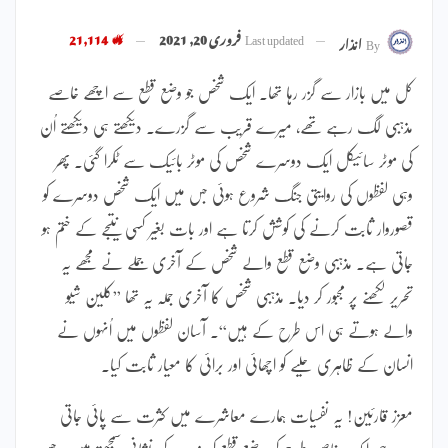
Last updated
فروری 20, 2021
21,114
By
انذار
کل میں بازار سے گزر رہا تھا۔ ایک شخص جو وضع قطع سے اچھے خاصے
مذہبی لگ رہے تھے، میرے قریب سے گزرے۔ دیکھتے ہی دیکھتے اُن
کی موٹر سائیکل ایک دوسرے شخص کی موٹر بائیک سے ٹکرا گئی۔ پھر
وہی لفظوں کی روایتی جنگ شروع ہوئی جس میں ایک شخص دوسرے کو
قصوروار ثابت کرنے کی کوشش کرتا ہے اور بات بغیر کسی نتیجے کے ختم ہو
جاتی ہے۔ مذہبی وضع قطع والے شخص کے آخری جملے نے مجھے یہ
تحریر لکھنے پر مجبور کر دیا۔ مذہبی شخص کا آخری جملہ یہ تھا ”کلین شیو
والے ہوتے ہی اس طرح کے ہیں“۔ آسان لفظوں میں اُنہوں نے
انسان کے ظاہری حلیے کو اچھائی اور برائی کا معیار ثابت کیا۔
معزز قارئین! یہ نفسیات ہمارے معاشرے میں کثرت سے پائی جاتی