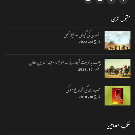
مقبول ترین
انسان کی کہانی ۔ ابویحییٰ
مارچ 24, 2022
جب یہ نوبت آجائے ۔ مولانا وحید الدین خان
اکتوبر 17, 2021
جب زندگی شروع ہوگی
مارچ 30, 2018
منتخب مضامین