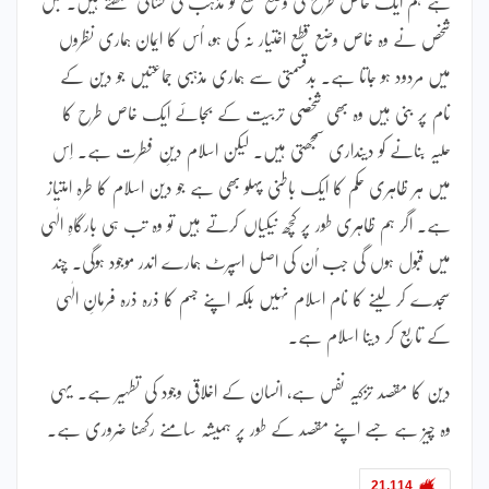
ہے ہم ایک خاص طرح کی وضع قطع کو مذہب کی نشانی سمجھتے ہیں۔ جس
شخص نے وہ خاص وضع قطع اختیار نہ کی ہو، اُس کا ایمان ہماری نظروں
میں مردود ہو جاتا ہے۔ بدقسمتی سے ہماری مذہبی جماعتیں جو دین کے
نام پر بنی ہیں وہ بھی شخصی تربیت کے بجائے ایک خاص طرح کا
حلیہ بنانے کو دینداری سمجھتی ہیں۔ لیکن اسلام دینِ فطرت ہے۔ اِس
میں ہر ظاہری حکم کا ایک باطنی پہلو بھی ہے جو دین اسلام کا طرہ امتیاز
ہے۔ اگر ہم ظاہری طور پر کچھ نیکیاں کرتے ہیں تو وہ تب ہی بارگاہِ الٰہی
میں قبول ہوں گی جب اُن کی اصل اسپرٹ ہمارے اندر موجود ہوگی۔ چند
سجدے کر لینے کا نام اسلام نہیں بلکہ اپنے جسم کا ذرہ ذرہ فرمانِ الٰہی
کے تابع کر دینا اسلام ہے۔
دین کا مقصد تزکیہ نفس ہے، انسان کے اخلاقی وجود کی تطہیر ہے۔ یہی
وہ چیز ہے جسے اپنے مقصد کے طور پر ہمیشہ سامنے رکھنا ضروری ہے۔
21,114