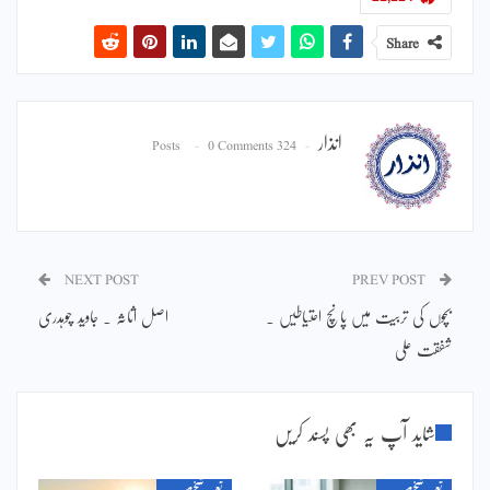
Share
انذار
0 Comments
324 Posts
NEXT POST
PREV POST
بچوں کی تربیت میں پانچ احتیاطیں ۔
اصل اثاثہ ۔ جاوید چوہدری
شفقت علی
شاید آپ یہ بھی پسند کریں