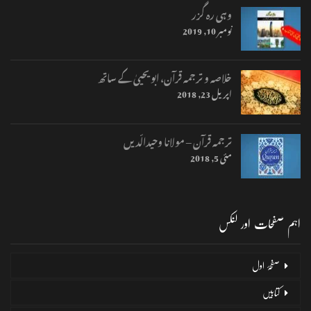
وہی رہ گزر
نومبر 10, 2019
خلاصہ و ترجمہ قرآن، ابو یحییٰ کے ساتھ
اپریل 23, 2018
ترجمہ قرآن – مولانا وحیدالّدیں
مئی 5, 2018
اہم صفحات اور لنکس
صفحۂ اول
کتابیں