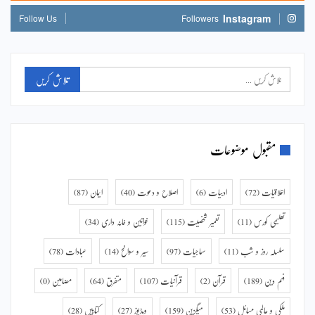
Instagram
Follow Us
Followers
مقبول موضوعات
اخلاقیات
(72)
ادبیات
(6)
اصلاح و دعوت
(40)
ایمان
(87)
تعلیمی کورس
(11)
تعمیر شخصیت
(115)
خواتین و خانہ داری
(34)
سلسلہ روز و شب
(11)
سماجیات
(97)
سیر و سوانح
(14)
عبادات
(78)
فہم دین
(189)
قرآن
(2)
قرآنیات
(107)
متفرق
(64)
مضامین
(0)
ملکی و عالمی مسائل
(53)
میگزین
(159)
ویڈیوز
(27)
کتابیں
(28)