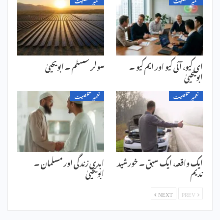
تعمیر شخصیت
تعمیر شخصیت
ای کیو، آئی کیو اور ایم کیو ۔
سولر سسٹم ۔ ابویحییٰ
ابویحییٰ
تعمیر شخصیت
تعمیر شخصیت
ایک واقعہ، ایک سبق ۔ خورشید
ابدی زندگی اور مسلمان ۔
ندیم
ابویحییٰ
NEXT
PREV