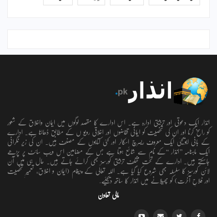
انذار ایک دعوتی اور تربیتی ادارہ ہے۔ اس ادارے کا مقصد لوگوں میں ایمان واخلاق کے شعور
کو راسخ کرنا اور ان کی شخصیت کو ایمانی تقاضوں اور اخلاقی رویو ں کے مطابق ڈھالنا ہے۔ ادارے
کے بانی ابویحییٰ ایک معروف ریسرچ اسکالر اور کئی کتابوں کے مصنف ہیں۔ ان کی زیر نگرانی
ایک ماہنامہ ’’انذار ‘‘کے نام سے شائع ہوتا ہے جس کے مضامین اس ویب سائٹ پر پڑھے
جاسکتے ہیں۔ ادارے کے تحت مختلف تربیتی کورسز بھی کرائے جاتے ہیں۔ حال ہی میں آن
لائن کورسز کا سلسلہ بھی شروع کیا گیا ہے۔ اللہ تعالٰی کے پیغام (ایمان و اخلاق، تعمیرِ شخصیت
اور فلاحِ آخرت) کو پھیلانے میں انذار کا ساتھ دیجئیے.
مالی تعاون