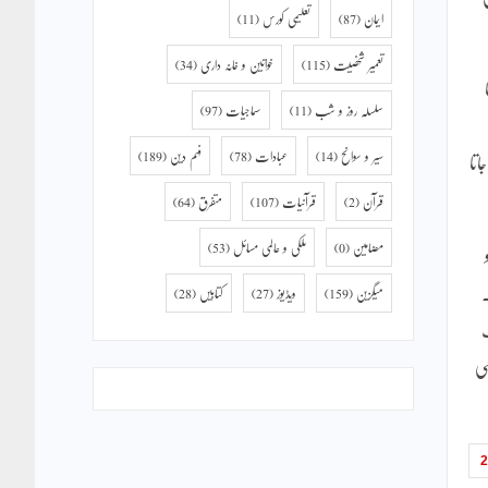
ایمان
(87)
تعلیمی کورس
(11)
تعمیر شخصیت
(115)
خواتین و خانہ داری
(34)
سلسلہ روز و شب
(11)
سماجیات
(97)
سیر و سوانح
(14)
عبادات
(78)
فہم دین
(189)
اتا
قرآن
(2)
قرآنیات
(107)
متفرق
(64)
مضامین
(0)
ملکی و عالمی مسائل
(53)
۔
میگزین
(159)
ویڈیوز
(27)
کتابیں
(28)
سی
2