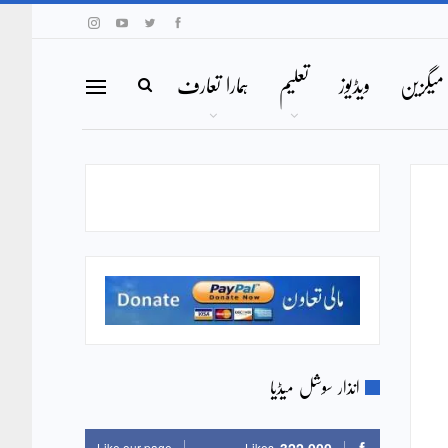
میگزین
ویڈیوز
تعلیم
ہمارا تعارف
انذار سوشل میڈیا
Like our page
Likes