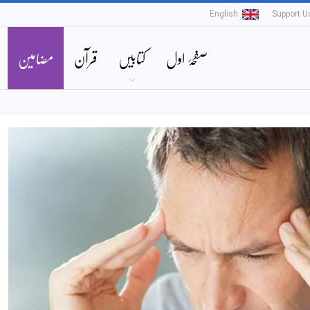
English
Support U
صفحۂ اول
کتابیں
قرآن
مضامین