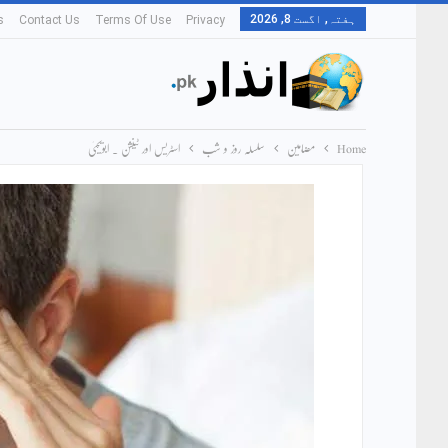
ہفتہ, اگست 8, 2026
s
Contact Us
Terms Of Use
Privacy
Home
مضامین
سلسلہ روز و شب
اسٹریس اور ٹینشن ۔ ابویحییٰ