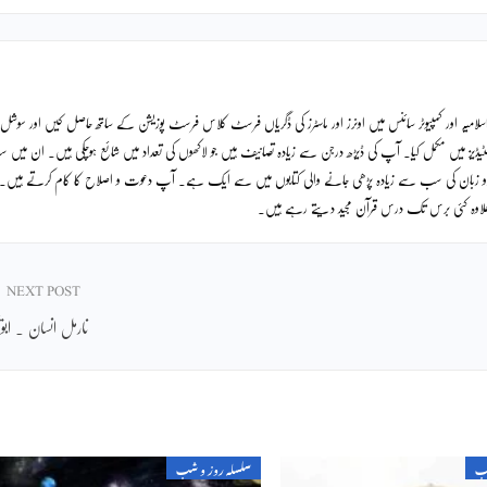
لامیہ اور کمپیوٹر سائنس میں اونرز اور ماسٹرز کی ڈگریاں فرسٹ کلاس فرسٹ پوزیشن کے ساتھ حاصل کیں اور سوشل
ٹیڈیز میں مکمل کیا۔ آپ کی ڈیڑھ درجن سے زیادہ تصانیف ہیں جو لاکھوں کی تعداد میں شائع ہوچکی ہیں۔ ان میں
دو زبان کی سب سے زیادہ پڑھی جانے والی کتابوں میں سے ایک ہے۔ آپ دعوت و اصلاح کا کام کرتے ہیں۔
ے علاوہ کئی برس تک درس قرآن مجید دیتے رہے ہیں۔
NEXT POST
نارمل انسان ۔ ابویح
شب
سلسلہ روز و شب