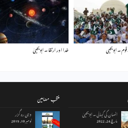
 قوم ۔ ابویحیی
خدا ا ور ارتقا ۔ ابویحییٰ
منتخب مضامین
انسان کی کہانی ۔ ابویحییٰ
وہی رہ گزر
مارچ 24, 2022
نومبر 10, 2019