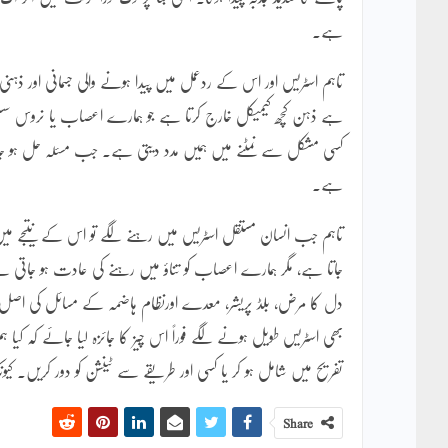
ہے۔
تاہم اسٹریس اور اس کے ردعمل میں پیدا ہونے والی جسمانی اور ذہن
ہے ذہن کچھ کیمیکل خارج کرتا ہے جو ہمارے اعصاب یا نروس سسٹم پر 
کسی مشکل سے نمٹنے میں ہمیں مدد دیتی ہے۔ جب مسئلہ حل ہو جاتا ہے
ہے۔
تاہم جب انسان مستقل اسٹریس میں رہنے لگے تو اس کے نتیجے میں
جاتا ہے، مگر ہمارے اعصاب کو تناؤ میں رہنے کی عادت ہو جاتی ہے۔
دل کا مرض، بلڈ پریشر، معدے اورنظام ہاضمہ کے مسائل کی اصل
بھی اسٹریس طویل ہونے لگے فوراً اس چیز کا جائزہ لیا جائے کہ کیا 
تفریح میں شامل ہو کر یا کسی اور طریقے سے ٹینشن کو دور کریں۔ ک
Share