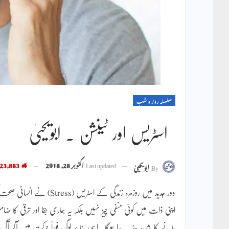
سلسلہ روز و شب
اسٹریس اور ٹینشن ۔ ابویحییٰ
Last updated
اکتوبر 28, 2018
23,883
By
ابویحییٰ
دور جدید میں روزمرہ زندگی
اپنی ذات میں کوئی منفی چیز نہیں بلکہ یہ ہماری بقا اور ترقی کا 
پانے کا شدید جذبہ پیدا ہوگا۔ اسی بنا پر لوگ فوراً حرکت میں آکر