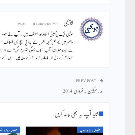
ابویحییٰ
0 Comments
750 Posts
ابویحییٰ ایک پاکستانی اسکالراور مصنف ہیں ۔ آپ نے علوم اس
سائنسز میں ایم فل کیا۔ انہوں نے اپنا پی ایچ ڈی اسلامک اس
سے زیادہ معروف کتاب ’’جب زندگی شروع ہوگی‘‘ ہے جو ار
"انذار" کے بانی اور ماہنامہ "انذار" کے مدیر ہیں۔ اس ک
PREV POST
انذار میگزین ۔ فروری 2014
شاید آپ یہ بھی پسند کریں
سلسلہ روز و شب
سلسلہ روز و 