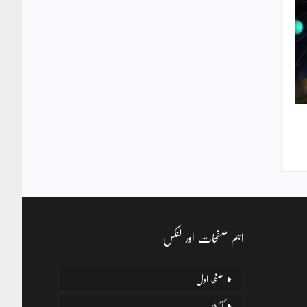
اہم صفحات اور لنکس
صفحۂ اول
کتابیں