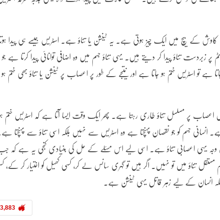
ی کاوش کے بیچ میں ایک چیز ہوتی ہے۔ یہ ٹینشن یا تناؤ ہے۔ اسٹریس جیسے ہی پیدا ہوتا
زبردست تناؤ پیدا کر دیتے ہیں۔ یہی تناؤ جسم میں وہ اضافی توانائی پیدا کرتا ہے جو
 تو اسٹریس ختم ہو جاتا ہے اور نتیجے کے طور پر اعصاب پر ٹینشن یا تناؤ بھی ختم ہو ج
 اعصاب پر مسلسل تناؤ طاری رہتا ہے۔ پھر ایک وقت ایسا آتا ہے کہ اسٹریس ختم ہو
 انسانی جسم کو جو نقصان پہنچتا ہے وہ اسٹریس سے نہیں بلکہ اسی تناؤ سے پہنچتا ہے
 وجہ یہی اعصابی تناؤ ہے۔ اسی لیے اس مسئلے کے حل کی بنیادی کنجی یہ ہے کہ جب
ہم مستقل تناؤ میں تو نہیں۔ اگر ہیں تو گہری سانس لے کر، کسی کھیل کو اختیار کر کے، ک
یونکہ انسان کے لیے زہر قاتل یہی ٹینشن ہے۔
3,883