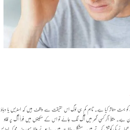
 کے اسٹریس (Stress) نے انسانی صحت کو بہت متاثر کیا ہے۔ تاہم کم ہی لوگ اس حقیقت سے واقف ہیں کہ اسٹریس یا دباؤ
ضامن ہے۔ مثلاً اگر کسی گھر میں آگ لگ جائے تو اس کے مکینوں میں فوراً آگ پر قابو
 آگ بجھانے کی کوشش کرتے ہیں۔ مشکل حالات میں پیدا ہونے والا یہی جذبہ محرکہ اسٹریس