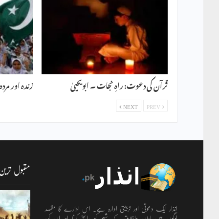
قرآن کی دعوت: راہِ نجات ۔ ابویحییٰ
زندہ اور مردہ
NEXT
PREV
مقبول ترین
انذار ایک دعوتی اور تربیتی ادارہ ہے۔ اس ادارے کا مقصد
لوگوں میں ایمان واخلاق کے شعور کو راسخ کرنا اور ان کی