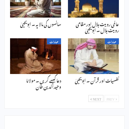
عالمی رویت ہلال اور مقامی
سانسوں کی مالا پہ ۔ ابویحییٰ
رویت ہلال ۔ ابویحییٰ
عبادات
عبادات
نفسیات اور قرآن ۔ ابویحییٰ
دعا کیسے کریں ۔ مولانا
وحیدالدین خان
NEXT
PREV