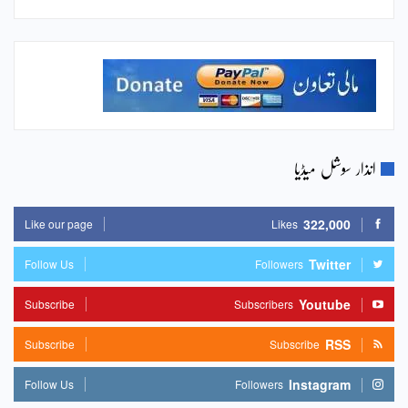
انذار سوشل میڈیا
322,000
Like our page
Likes
Twitter
Follow Us
Followers
Youtube
Subscribe
Subscribers
RSS
Subscribe
Subscribe
Instagram
Follow Us
Followers