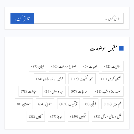
مقبول موضوعات
اخلاقیات
(72)
ادبیات
(6)
اصلاح و دعوت
(40)
ایمان
(87)
تعلیمی کورس
(11)
تعمیر شخصیت
(115)
خواتین و خانہ داری
(34)
سلسلہ روز و شب
(11)
سماجیات
(97)
سیر و سوانح
(14)
عبادات
(78)
فہم دین
(189)
قرآن
(2)
قرآنیات
(107)
متفرق
(64)
مضامین
(0)
ملکی و عالمی مسائل
(53)
میگزین
(159)
ویڈیوز
(27)
کتابیں
(28)