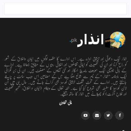
انذار ایک دعوتی اور تربیتی ادارہ ہے۔ اس ادارے کا مقصد لوگوں میں ایمان واخلاق کے شعور
کو راسخ کرنا اور ان کی شخصیت کو ایمانی تقاضوں اور اخلاقی رویو ں کے مطابق ڈھالنا ہے۔ ادارے
کے بانی ابویحییٰ ایک معروف ریسرچ اسکالر اور کئی کتابوں کے مصنف ہیں۔ ان کی زیر نگرانی
ایک ماہنامہ ’’انذار ‘‘کے نام سے شائع ہوتا ہے جس کے مضامین اس ویب سائٹ پر پڑھے
جاسکتے ہیں۔ ادارے کے تحت مختلف تربیتی کورسز بھی کرائے جاتے ہیں۔ حال ہی میں آن
لائن کورسز کا سلسلہ بھی شروع کیا گیا ہے۔ اللہ تعالٰی کے پیغام (ایمان و اخلاق، تعمیرِ شخصیت
اور فلاحِ آخرت) کو پھیلانے میں انذار کا ساتھ دیجئیے.
مالی تعاون