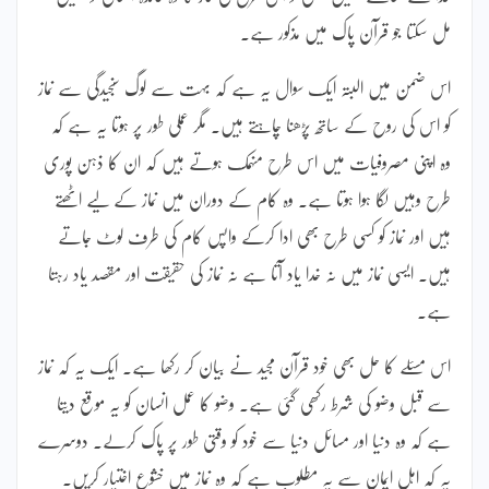
مل سکتا جو قرآن پاک میں مذکور ہے۔
اس ضمن میں البتہ ایک سوال یہ ہے کہ بہت سے لوگ سنجیدگی سے نماز
کو اس کی روح کے ساتھ پڑھنا چاہتے ہیں۔ مگر عملی طور پر ہوتا یہ ہے کہ
وہ اپنی مصروفیات میں اس طرح منہمک ہوتے ہیں کہ ان کا ذہن پوری
طرح وہیں لگا ہوا ہوتا ہے۔ وہ کام کے دوران میں نماز کے لیے اٹھتے
ہیں اور نماز کو کسی طرح بھی ادا کرکے واپس کام کی طرف لوٹ جاتے
ہیں۔ ایسی نماز میں نہ خدا یاد آتا ہے نہ نماز کی حقیقت اور مقصد یاد رہتا
ہے۔
اس مسئلے کا حل بھی خود قرآن مجید نے بیان کر رکھا ہے۔ ایک یہ کہ نماز
سے قبل وضو کی شرط رکھی گئی ہے۔ وضو کا عمل انسان کو یہ موقع دیتا
ہے کہ وہ دنیا اور مسائل دنیا سے خود کو وقتی طور پر پاک کرلے۔ دوسرے
یہ کہ اہل ایمان سے یہ مطلوب ہے کہ وہ نماز میں خشوع اختیار کریں۔