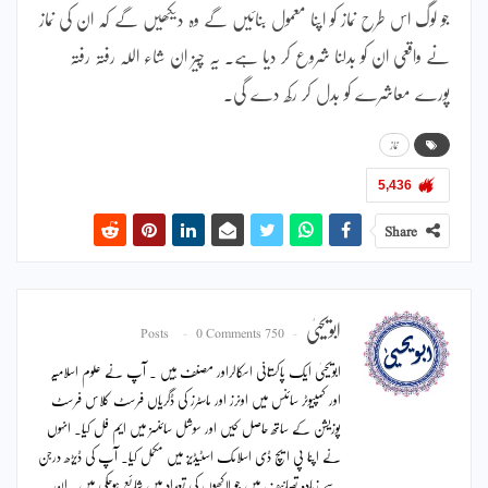
جو لوگ اس طرح نماز کو اپنا معمول بنائیں گے وہ دیکھیں گے کہ ان کی نماز
نے واقعی ان کو بدلنا شروع کر دیا ہے۔ یہ چیز ان شاء اللہ رفتہ رفتہ
پورے معاشرے کو بدل کر رکھ دے گی۔
نماز
5,436
Share
ابویحییٰ
0 Comments
750 Posts
ابویحییٰ ایک پاکستانی اسکالراور مصنف ہیں ۔ آپ نے علوم اسلامیہ
اور کمپیوٹر سائنس میں اونرز اور ماسٹرز کی ڈگریاں فرسٹ کلاس فرسٹ
پوزیشن کے ساتھ حاصل کیں اور سوشل سائنسز میں ایم فل کیا۔ انہوں
نے اپنا پی ایچ ڈی اسلامک اسٹیڈیز میں مکمل کیا۔ آپ کی ڈیڑھ درجن
سے زیادہ تصانیف ہیں جو لاکھوں کی تعداد میں شائع ہوچکی ہیں۔ ان