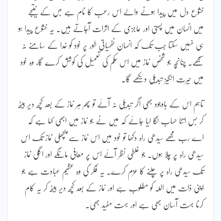
خشوع دل میں پیدا ہونے والے اس رعب کا نام ہے جس کے نتیجے
میں انسان میں پستی اور عاجزی کے اثرات آجاتے ہیں۔ یہ خشوع پیدا ہو
ہی نہیں سکتا جب تک کہ انسان نفسیاتی طور پر خود کو خدا کے سامنے نہ
سمجھے۔ چنانچہ جو شخص نماز میں اس حکم کی تعمیل کی کوشش کرے گا، وہ خود
میں حیرت انگیز تبدیلی دیکھے گا۔
تاہم اس کے باوجود بھی اگر تبدیلی نہ آئے تو پھر ہر نماز کے بعد کچھ دیر بیٹھ
کر بس اتنا حساب لگا لیا جائے کہ میں نے جو نماز میں ابھی کہا ہے کہ
اے رب مجھے سیدھی راہ دکھا تو خود میں اس نماز سے پچھلی نماز تک اس
سیدھی راہ پر چلا ہوں۔ جو غلطی نظر آئے اس پر معافی مانگے اور اگلی نماز
تک سیدھی راہ پر چلنے کا عزم کرے۔ یہ فکر کی وہ عظیم عبادت ہے جو
اپنی ذات میں اللہ کو مطلوب ہے اور نماز کے بعد کچھ دیر بیٹھ کر یہ کام
کرنا بہت آسان بھی ہے اور بہت مفید بھی۔