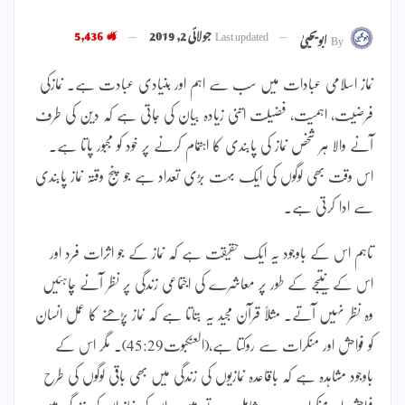
Last updated
جولائی 2, 2019
5,436
By
ابویحییٰ
نماز اسلامی عبادات میں سب سے اہم اور بنیادی عبادت ہے۔ نمازکی
فرضیت، اہمیت، فضیلت اتنی زیادہ بیان کی جاتی ہے کہ دین کی طرف
آنے والا ہر شخص نماز کی پابندی کا اہتمام کرنے پر خود کو مجبور پاتا ہے۔
اس وقت بھی لوگوں کی ایک بہت بڑی تعداد ہے جو پنج وقتہ نماز پابندی
سے ادا کرتی ہے۔
تاہم اس کے باوجود یہ ایک حقیقت ہے کہ نماز کے جو اثرات فرد اور
اس کے نتیجے کے طور پر معاشرے کی اجتماعی زندگی پر نظر آنے چاہئیں
وہ نظر نہیں آتے۔ مثلاً قرآن مجید یہ بتاتا ہے کہ نماز پڑھنے کا عمل انسان
کو فواحش اور منکرات سے روکتا ہے،(العنکبوت45:29)۔ مگر اس کے
باوجود مشاہدہ ہے کہ باقاعدہ نمازیوں کی زندگی میں بھی باقی لوگوں کی طرح