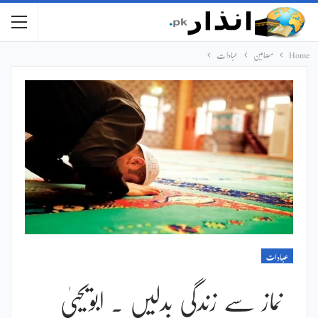
Home
مضامین
عبادات
عبادات
نماز سے زندگی بدلیں ۔ ابویحییٰ