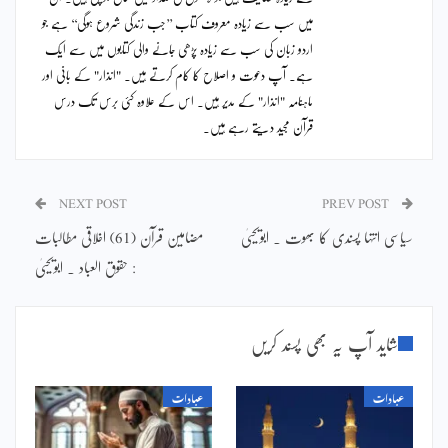
میں سب سے زیادہ معروف کتاب ’’جب زندگی شروع ہوگی‘‘ ہے جو
اردو زبان کی سب سے زیادہ پڑھی جانے والی کتابوں میں سے ایک
ہے۔ آپ دعوت و اصلاح کا کام کرتے ہیں۔ "انذار" کے بانی اور
ماہنامہ "انذار" کے مدیر ہیں۔ اس کے علاوہ کئی برس تک درس
قرآن مجید دیتے رہے ہیں۔
NEXT POST
PREV POST
سیاسی انتہا پسندی کا بھوت ۔ ابویحییٰ
مضامین قرآن (61) اخلاقی مطالبات
: حقوق العباد ۔ ابویحییٰ
شاید آپ یہ بھی پسند کریں
عبادات
عبادات