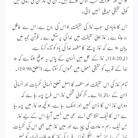
فواحش اور منکرات سب شامل ہوتے ہیں۔ ان کی نماز ان کی زندگی میں
کوئی حقیقی تبدیلی نہیں لاتی۔
اس کا بنیادی سبب نماز کی حقیقت جو اس کی روح ہے، اس سے غافل
رہ جانا ہے۔ نماز اپنی حقیقت میں خدا کی پرستش ہے۔ قرآن مجید میں
بیان ہوا ہے کہ نماز پڑھنے کا مقصد خدا کی یاد کو تازہ کرنا ہے،
(طہ14:20)۔ نماز کے عمل میں انسان کے پاس یہ موقع ہوتا ہے کہ وہ
خدا کے قرب کو حقیقی معنوں میں محسوس کرسکتا ہے، (العلق19:96)۔
تاہم نماز کی اس حقیقت اور مقصد کا اصل تعلق انسانی نفسیات اور انسانی
ذہن کے ساتھ جڑا ہے۔ اگر کوئی شخص نماز اس طرح پڑھ رہا ہے کہ
دوران نماز اس کا ذہن کہیں اور بھٹک رہا ہے، جو کچھ وہ نماز میں پڑھ رہا
ہے اس کا ایک لفظ بھی اسے سمجھ میں نہیں آرہا، اس کے لیے نماز
بس ایک رسم و عادت کی چیز ہے اور عین نماز میں بھی اس کی نفسیات
خدا کے سامنے نہیں جھکی تو اس طرح کی نماز کا وہ فائدہ انسان کو نہیں