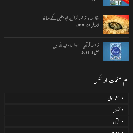
خلاصہ و ترجمہ قرآن، ابو یحییٰ کے ساتھ
اپریل 23, 2018
ترجمہ قرآن – مولانا وحیدالّدیں
مئی 5, 2018
اہم صفحات اور لنکس
صفحۂ اول
کتابیں
قرآن
مضامین