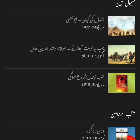
مقبول ترین
انسان کی کہانی ۔ ابویحییٰ
مارچ 24, 2022
جب یہ نوبت آجائے ۔ مولانا وحید الدین خان
اکتوبر 17, 2021
جب زندگی شروع ہوگی
مارچ 30, 2018
منتخب مضامین
وہی رہ گزر
نومبر 10, 2019