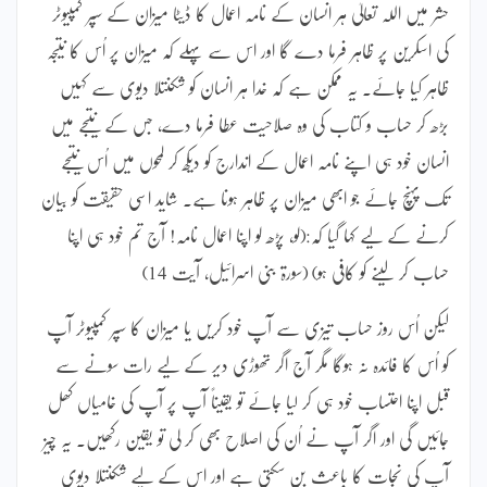
حشر میں اللہ تعالیٰ ہر انسان کے نامہ اعمال کا ڈیٹا میزان کے سپر کمپیوٹر
کی اسکرین پر ظاہر فرما دے گا اور اس سے پہلے کہ میزان پر اُس کا نتیجہ
ظاہر کیا جائے۔ یہ ممکن ہے کہ خدا ہر انسان کو شکنتلا دیوی سے کہیں
بڑھ کر حساب و کتاب کی وہ صلاحیت عطا فرما دے، جس کے نتیجے میں
انسان خود ہی اپنے نامہ اعمال کے اندارج کو دیکھ کر لمحوں میں اُس نتیجے
تک پہنچ جائے جو ابھی میزان پر ظاہر ہونا ہے۔ شاید اسی حقیقت کو بیان
کرنے کے لیے کہا گیا کہ:(لو، پڑھ لو اپنا اعمال نامہ! آج تم خود ہی اپنا
حساب کر لینے کو کافی ہو) (سورۃ بنی اسرائیل، آیت 14)
لیکن اُس روز حساب تیزی سے آپ خود کریں یا میزان کا سپر کمپیوٹر آپ
کو اُس کا فائدہ نہ ہوگا مگر آج اگر تھوڑی دیر کے لیے رات سونے سے
قبل اپنا احتساب خود ہی کر لیا جائے تو یقیناً آپ پر آپ کی خامیاں کھل
جائیں گی اور اگر آپ نے اُن کی اصلاح بھی کر لی تو یقین رکھیں۔ یہ چیز
آپ کی نجات کا باعث بن سکتی ہے اور اس کے لیے شکنتلا دیوی