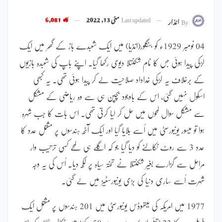
Last updated
مئی 13, 2022
6,081
By
انذار
04 نومبر 1929ء کو بنگلور(انڈیا) میں ایک شعبدے باز کے گھر میں ایک
لڑکی پیدا ہوئی جس کا نام شکنتلا دیوی رکھا گیا۔ اپنے باپ کی شعبدہ بازیوں
کے برخلاف یہ لڑکی خداداد صلاحیت لے کر پیدا ہوئی تھی۔ یہ کبھی
اسکول نہیں گئی، اس کے باوجود بچپن ہی سے وہ ریاضی کے مشکل
سے مشکل سوال لمحوں میں حل کر لیا کرتی تھی۔ اس بات کا جب شہرہ
ہوا تو میسور یونیورسٹی میں اُسے بلایا گیا اور ایک آٹھ ہندسوں پر مشتمل عدد کا
عدد 3 سے روٹ نکالنے کو دیا گیا جو کہ اگلے ہی لمحے کسی ترتیب وار
مراحل سے گزارے بغیر شکنتلا نے تختہ سیاہ پر لکھ دیا۔ اُس کی یہ وجہ
شہرت اُسے ساری دنیا کی بڑی یونیورسٹیز میں لے گئی۔
1977 میں امریکہ کی میتھوڈس یونیورسٹی میں 201 ہندسوں پر مشتمل ایک