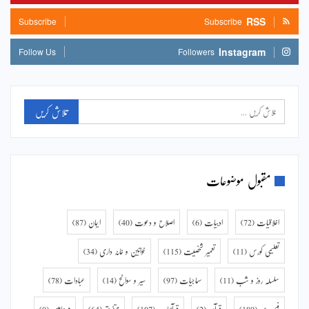
RSS
Subscribe
Subscribe
Instagram
Follow Us
Followers
مقبول موضوعات
اخلاقیات
(72)
ادبیات
(6)
اصلاح و دعوت
(40)
ایمان
(87)
تعلیمی کورس
(11)
تعمیر شخصیت
(115)
خواتین و خانہ داری
(34)
سلسلہ روز و شب
(11)
سماجیات
(97)
سیر و سوانح
(14)
عبادات
(78)