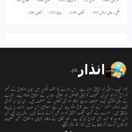
فہم دین
(189)
قرآن
(2)
قرآنیات
(107)
متفرق
(64)
مضامین
(0)
ملکی و عالمی مسائل
(53)
میگزین
(159)
ویڈیوز
(27)
کتابیں
(28)
انذار ایک دعوتی اور تربیتی ادارہ ہے۔ اس ادارے کا مقصد لوگوں میں ایمان واخلاق کے شعور
کو راسخ کرنا اور ان کی شخصیت کو ایمانی تقاضوں اور اخلاقی رویو ں کے مطابق ڈھالنا ہے۔ ادارے
کے بانی ابویحییٰ ایک معروف ریسرچ اسکالر اور کئی کتابوں کے مصنف ہیں۔ ان کی زیر نگرانی
ایک ماہنامہ ’’انذار ‘‘کے نام سے شائع ہوتا ہے جس کے مضامین اس ویب سائٹ پر پڑھے
جاسکتے ہیں۔ ادارے کے تحت مختلف تربیتی کورسز بھی کرائے جاتے ہیں۔ حال ہی میں آن
لائن کورسز کا سلسلہ بھی شروع کیا گیا ہے۔ اللہ تعالٰی کے پیغام (ایمان و اخلاق، تعمیرِ شخصیت
اور فلاحِ آخرت) کو پھیلانے میں انذار کا ساتھ دیجئیے.