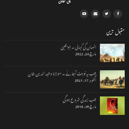
مالی تعاون
مقبول ترین
انسان کی کہانی ۔ ابویحییٰ
مارچ 24, 2022
جب یہ نوبت آجائے ۔ مولانا وحید الدین خان
اکتوبر 17, 2021
جب زندگی شروع ہوگی
مارچ 30, 2018