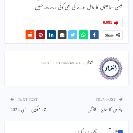
جیسی صلاحیتوں کا حامل ہونے کی بھی کوئی ضرورت نہیں۔
6,081
Share
انذار
0 Comments
324 Posts
NEXT POST
PREV POST
جانوروں کا سماج ۔ ابویحییٰ
انذار میگزین ۔ مئی 2022
شاید آپ یہ بھی پسند کریں