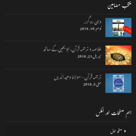
منتخب مضامین
وہی رہ گزر
نومبر 10, 2019
خلاصہ و ترجمہ قرآن، ابو یحییٰ کے ساتھ
اپریل 23, 2018
ترجمہ قرآن – مولانا وحیدالّدیں
مئی 5, 2018
اہم صفحات اور لنکس
صفحۂ اول