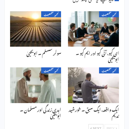
تعمیر شخصیت
تعمیر شخصیت
ای کیو، آئی کیو اور ایم کیو ۔
سولر سسٹم ۔ ابویحییٰ
ابویحییٰ
تعمیر شخصیت
تعمیر شخصیت
ایک واقعہ، ایک سبق ۔ خورشید
ابدی زندگی اور مسلمان ۔
ندیم
ابویحییٰ
NEXT
PREV