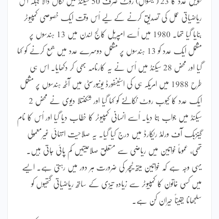
طویل عدد کا 23 (تیئسواں) روٹ صرف 50 سیکنڈ میں نکال ڈالا جبکہ اس
ریاضیاتی عمل کی تصدیق کرنے کے لیے اُس وقت ایک خصوصی کمپیوٹر
بنایا گیا تھا۔ 1980 میں اُسے امپریل کالج لندن میں 13 ہندسوں پر
مشتمل ایک عدد کو 13 ہندسوں پر مشتمل دوسرے عدد میں جمع کرنے کو کہا
گیا اور محض 28 سیکنڈ میں اُس نے یہ کارنامہ بھی کر دکھایا۔ اس ہی
طرح 1988 میں امریکہ ہی کی اسٹینفورڈ یونیورسٹی میں آٹھ ہندسوں پر مشتمل
ایک عدد کا کیوب روٹ نکالنے کو کہا گیا اور شکنتلا دیوی نے محض 2
سیکنڈ میں جواب بتا دیا۔ اُسے انسانی کمپیوٹر کا خطاب دیا گیا اور اُس کا نام
گینزبک آف ورلڈ ریکارڈ میں درج کیا گیا۔ یہ صلاحیت انتہائی غیرمعمولی
تھی، عموماً خواتین میں ریاضی سے متعلق صلاحیتیں کم پائی جاتی ہیں۔
یہی وجہ ہے کہ خواتین میتھ ٹیچر کی ضرورت ہر دور میں رہتی ہے۔ ایسے
میں کسی خاتون کا کمپیوٹر سے زیادہ تیزی کے ساتھ ریاضیاتی گتھیوں کو
سلجھانا یقیناً حیران کن ہے۔