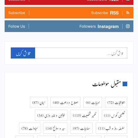
RSS
Subscribe
Subscribe
Instagram
Follow Us
Followers
مقبول موضوعات
اخلاقیات
(72)
ادبیات
(6)
اصلاح و دعوت
(40)
ایمان
(87)
تعلیمی کورس
(11)
تعمیر شخصیت
(115)
خواتین و خانہ داری
(34)
سلسلہ روز و شب
(11)
سماجیات
(97)
سیر و سوانح
(14)
عبادات
(78)