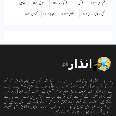
فہم دین
(189)
قرآن
(2)
قرآنیات
(107)
متفرق
(64)
مضامین
(0)
ملکی و عالمی مسائل
(53)
میگزین
(159)
ویڈیوز
(27)
کتابیں
(28)
انذار ایک دعوتی اور تربیتی ادارہ ہے۔ اس ادارے کا مقصد لوگوں میں ایمان واخلاق کے شعور
کو راسخ کرنا اور ان کی شخصیت کو ایمانی تقاضوں اور اخلاقی رویو ں کے مطابق ڈھالنا ہے۔ ادارے
کے بانی ابویحییٰ ایک معروف ریسرچ اسکالر اور کئی کتابوں کے مصنف ہیں۔ ان کی زیر نگرانی
ایک ماہنامہ ’’انذار ‘‘کے نام سے شائع ہوتا ہے جس کے مضامین اس ویب سائٹ پر پڑھے
جاسکتے ہیں۔ ادارے کے تحت مختلف تربیتی کورسز بھی کرائے جاتے ہیں۔ حال ہی میں آن
لائن کورسز کا سلسلہ بھی شروع کیا گیا ہے۔ اللہ تعالٰی کے پیغام (ایمان و اخلاق، تعمیرِ شخصیت
اور فلاحِ آخرت) کو پھیلانے میں انذار کا ساتھ دیجئیے.