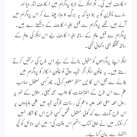
اسکارف لیں گی۔ مگر اینکر نے لائیو پروگرام میں اسکارف اتار دیا اور
سارے ناظرین کو یہ بتا دیا کہ یہ بزرگ جو ہزار پونڈ لے کر اس پروگرام میں
آئے ہیں، مجھے پروگرام سے قبل بغیر اسکارف کے دیکھتے رہے ہیں۔
پروگرام سے قبل عالم کے ساتھ بغیر اسکارف لیے اس اینکر کی عالم کے
ساتھ گفتگو بھی دکھائی گئی۔
اینکر اپنے پروگراموں کو مقبول بنانے کے لیے اس طرح کی حرکتیں کرتے
رہتے ہیں۔ یہ خاتون اینکر اگر سنجیدہ ہوتی تو خاتون اسکالر کو پروگرام میں
بلانے سے قبل اس کا پس منظر معلوم کرتی۔ پھر کسی معقول صاحب
علم سے اس طرح کے اعتراضات کا جواب سمجھ لیتی۔ مثال کے طور پر
رسول اللہ صلی اللہ علیہ وسلم کی رسالت قرآن مجید میں علمی بنیادوں پر
اس طرح ثابت ہے کہ کوئی معقول شخص کسی طرح اس کا انکار نہیں
کرسکتا۔ میں نے اپنی کتاب ’’قسم اس وقت کی‘‘ میں ان دلائل کو کچھ
اختصار سے بیان کیا ہے۔