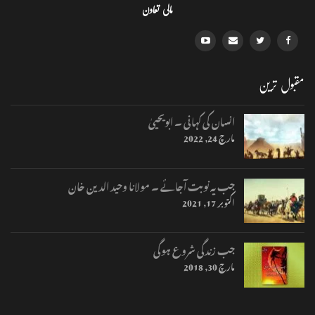
مالی تعاون
مقبول ترین
انسان کی کہانی ۔ ابویحییٰ
مارچ 24, 2022
جب یہ نوبت آجائے ۔ مولانا وحید الدین خان
اکتوبر 17, 2021
جب زندگی شروع ہوگی
مارچ 30, 2018