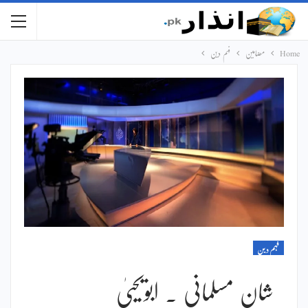
Home
مضامین
فہم دین
فہم دین
شان مسلمانی ۔ ابویحییٰ