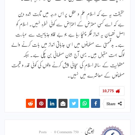
حقیقت یہ ہے کہ اسلام علم و عقل پر اس درجہ میں ثابت شدہ دین
ہے کہ اسے کسی معترض کے اعتراض سے کوئی خطرہ نہیں۔ اسلام کو
اصل نقصان یہ انداز فکر پہنچا رہا ہے جو بے قابو جذباتیت سے عبارت
ہے۔ بدقسمتی سے مسلمانوں میں اسی جذباتی انداز میں بات کرنے والے
لوگ بہت مقبول ہیں۔ یہی آج شان مسلمانی بن چکی ہے۔ جبکہ
معقولیت کے ساتھ اسلام کی سچائی پیش کرنے والوں کی کوئی قدر و قیمت
مسلمانوں کے معاشرے میں نہیں۔
10,775
Share
ابویحییٰ
0 Comments
750 Posts