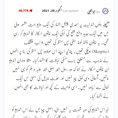
Last updated
اکتوبر 30, 2021
10,775
By
ابویحییٰ
پچھلے دنوں انٹرنیٹ پر مصری چینل النہار کی ایک وڈیو بہت مشہور ہوئی
جس میں ایک جدید وضع قطع کی لڑکی ایک خاتون اسکالر کا انٹرویو کر رہی
تھی۔ یہ خاتون ڈاکٹر نوحا سلفی پس منظر کی تھیں جو اب متشکک
(Skeptic) ہوچکی تھیں۔ چنانچہ اپنے اس موجودہ پس منظر کی بنا پر انھوں
نے مذہب سے متعلق بڑے منفی خیالات کا اظہار کیا۔ مثلاً دوران انٹرویو
ان خاتون اسکالر نے کہا کہ وہ رسول اللہ صلی اللہ علیہ وسلم کو نبی نہیں
مانتیں، آسمانی وحی کوئی چیز نہیں اور حضرت جبریل کی ہستی بس ایک
کہانی سے زیادہ نہیں۔ اسی نوعیت کے کچھ اور خیالات کا بھی انھوں
نے اظہار کیا۔
خیر اس انٹرویو کی وجہ شہرت یہ نہیں بنی، اصل چیز جس نے اس انٹرویو کو