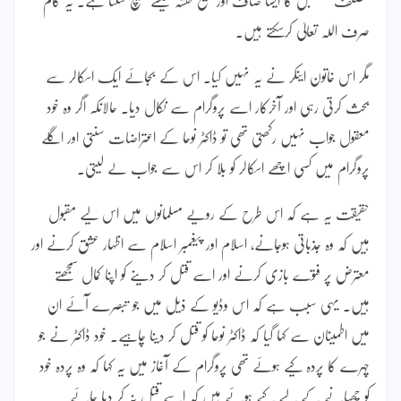
صرف اللہ تعالیٰ کرسکتے ہیں۔
مگر اس خاتون اینکر نے یہ نہیں کیا۔ اس کے بجائے ایک اسکالر سے
بحث کرتی رہی اور آخرکار اسے پروگرام سے نکال دیا۔ حالانکہ اگر وہ خود
معقول جواب نہیں رکھتی تھی تو ڈاکٹر نوحا کے اعتراضات سنتی اور اگلے
پروگرام میں کسی اچھے اسکالر کو بلا کر اس سے جواب لے لیتی۔
حقیقت یہ ہے کہ اس طرح کے رویے مسلمانوں میں اس لیے مقبول
ہیں کہ وہ جذباتی ہوجانے، اسلام اور پیغمبر اسلام سے اظہار عشق کرنے اور
معترض پر فتوے بازی کرنے اور اسے قتل کر دینے کو اپنا کمال سمجھتے
ہیں۔ یہی سبب ہے کہ اس وڈیو کے ذیل میں جو تبصرے آئے ان
میں اطمینان سے کہا گیا کہ ڈاکٹر نوحا کو قتل کر دینا چاہیے۔ خود ڈاکٹر نے جو
چہرے کا پردہ کیے ہوئے تھی پروگرام کے آغاز میں یہ کہا کہ وہ پردہ خود
کو چھپانے کے لیے کیے ہوئے ہیں کہ اسے قتل نہ کر دیا جائے۔