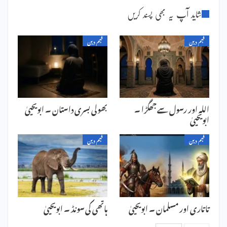
شاید آپ یہ بھی پسند کریں
فہم دین
فہم دین
اللہ اور رسول سے جھگڑا ۔
بھولی بسری داستان ۔ ابویحییٰ
ابویحییٰ
فہم دین
فہم دین
تاتاری اور مسلمان ۔ ابویحییٰ
ہاتھی کی سونڈ ۔ ابویحییٰ