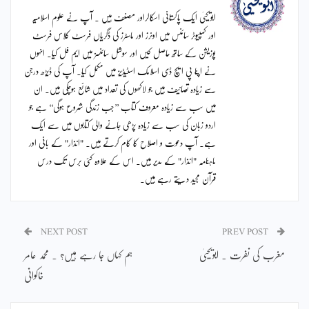
ابویحییٰ ایک پاکستانی اسکالراور مصنف ہیں ۔ آپ نے علوم اسلامیہ
اور کمپیوٹر سائنس میں اونرز اور ماسٹرز کی ڈگریاں فرسٹ کلاس فرسٹ
پوزیشن کے ساتھ حاصل کیں اور سوشل سائنسز میں ایم فل کیا۔ انہوں
نے اپنا پی ایچ ڈی اسلامک اسٹیڈیز میں مکمل کیا۔ آپ کی ڈیڑھ درجن
سے زیادہ تصانیف ہیں جو لاکھوں کی تعداد میں شائع ہوچکی ہیں۔ ان
میں سب سے زیادہ معروف کتاب ’’جب زندگی شروع ہوگی‘‘ ہے جو
اردو زبان کی سب سے زیادہ پڑھی جانے والی کتابوں میں سے ایک
ہے۔ آپ دعوت و اصلاح کا کام کرتے ہیں۔ "انذار" کے بانی اور
ماہنامہ "انذار" کے مدیر ہیں۔ اس کے علاوہ کئی برس تک درس
قرآن مجید دیتے رہے ہیں۔
NEXT POST
PREV POST
مغرب کی نفرت ۔ ابویحییٰ
ہم کہاں جا رہے ہیں؟ ۔ محمد عامر
خاکوانی