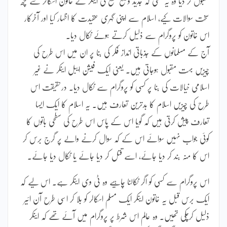
مقبول کر دیا وہ یہ تھی کہ جدید وضع قطع کی اینکر نے خاتون اسکالر سے کچھ
سخت سوالات کیے، اسلام سے اپنی گہری عقیدت کا اظہار کیا اور آخرکار
اس خاتون کو پروگرام سے ذلیل کرتے ہوئے نکال دیا۔
آج کے مسلمانوں کے جذباتی انداز فکر کی بنا پر ان میں اس طرح کی
چیزیں بہت مقبول ہوجاتی ہیں۔ یعنی ایک فیشن ایبل اینکر نے غیر
اسلامی خیالات کی بنا پر کسی کو پروگرام سے نکال دیا۔ درحقیقت اس
طرح کی چیزیں اسلام کا بدترین تعارف ہیں۔ یہ اسلام کا ایک ایسا
تعارف پیش کرتی ہیں کہ گویا اس کے پاس اس طرح کی سطحی باتوں کا
کوئی جواب نہیں سوائے اس کے کہ سوال کرنے والے پر گرج برس کر
اس کا منہ بند کر دیا جائے، اسے قتل کر دیا جائے یا نکال دیا جائے۔
اس پروگرام سے کسی کو اگر نکالنا چاہیے وہ ٹی وی اینکر ہے۔ اس لیے کہ
ایک برس قبل یہ خاتون اینکر ایک مسلم اسکالر کو بلا کر اسی طرح آن ائیر
ذلیل کرچکی تھیں۔ وہ عالم اس شرط پر پروگرام میں آئے تھے کہ اینکر