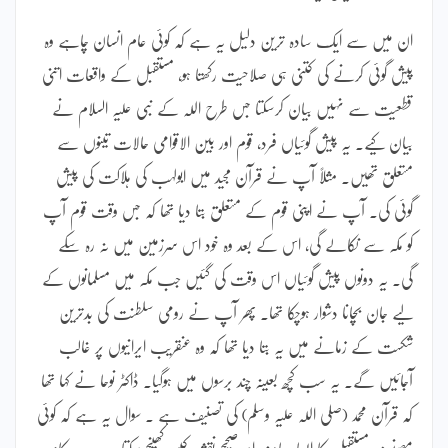
ان میں سے ایک سادہ ترین دلیل یہ ہے کہ کوئی عام انسان چاہے وہ
پیش گوئی کرنے کی کتنی ہی صلاحیت رکھتا ہو، مستقبل کے واقعات اتنی
قطعیت سے نہیں بیان کرسکتا جس طرح اللہ کے نبی علیہ السلام نے
بیان کیے۔ یہ پیش گوئیاں فرد، قوم اور بین الاقوامی حالات تینوں سے
متعلق تھیں۔ مثلاً آپ نے قرآن مجید میں ابولہب کی ہلاکت کی پیش
گوئی کی۔ آپ نے اپنی قوم کے متعلق بتا دیا تھا کہ جس وقت قوم آپ
کو مکہ سے نکالے گی، اس کے بعد وہ خود اس سرزمین میں نہ رہ سکے
گی۔ یہ دونوں پیش گوئیاں اس وقت کی گئیں جب مکہ میں مسلمانوں کے
لیے جان بچانا دشوار ہوچکا تھا۔ پھر آپ نے رومی سلطنت کی بدترین
شکست کے زمانے میں یہ بتا دیا تھا کہ وہ عنقریب ایرانیوں پر غالب
آجائیں گے۔ یہ سب کچھ بعینہ چند برسوں میں ہوگیا۔ ڈاکٹر نوحا نے کہا تھا
کہ قرآن محمد (صلی اللہ علیہ وسلم) کی تصنیف ہے ۔ سوال یہ ہے کہ کوئی
مصنف مستقبل کا ایسا صاف اور صحیح نقشہ کیسے کھینچ سکتا ہے۔ یہ کام