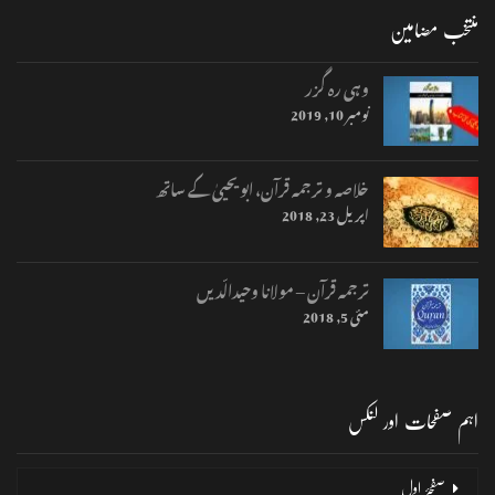
منتخب مضامین
وہی رہ گزر
نومبر 10, 2019
خلاصہ و ترجمہ قرآن، ابو یحییٰ کے ساتھ
اپریل 23, 2018
ترجمہ قرآن – مولانا وحیدالّدیں
مئی 5, 2018
اہم صفحات اور لنکس
صفحۂ اول