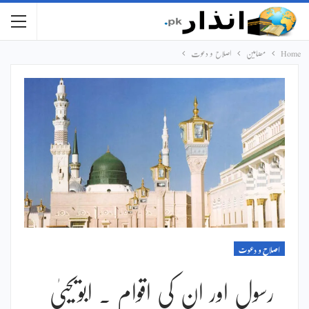
Home
مضامین
اصلاح و دعوت
اصلاح و دعوت
رسول اور ان کی اقوام ۔ ابویحییٰ