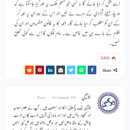
اسے قتل کر دیا جائے گا نہ کسی غیر مسلم ملک پر حملہ کیا جاسکتا ہے کہ
وہ چار مہینے آزادی کے مزے لے لیں اور اس کے بعد ان پر حملہ کر
کے ان کو مغلوب کر دیا جائے گا۔ اللہ کا یہ قانون پیغمبروں اور ان کی
اقوام کے بارے ہی میں خاص ہے۔ عام لوگوں کا اس سے کوئی تعلق
نہیں۔
2,032
Share
ابویحییٰ
0 Comments
750 Posts
ابویحییٰ ایک پاکستانی اسکالراور مصنف ہیں ۔ آپ نے علوم اسلامیہ
اور کمپیوٹر سائنس میں اونرز اور ماسٹرز کی ڈگریاں فرسٹ کلاس فرسٹ
پوزیشن کے ساتھ حاصل کیں اور سوشل سائنسز میں ایم فل کیا۔ انہوں