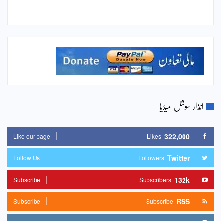
انذار سوشل میڈیا
322,000
Like our page
Likes
Twitter
Follow Us
Followers
132k
Subscribe
Subscribers
RSS
Subscribe
Subscribe