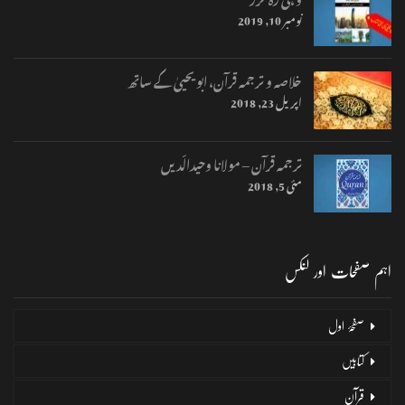
نومبر 10, 2019
خلاصہ و ترجمہ قرآن، ابو یحییٰ کے ساتھ
اپریل 23, 2018
ترجمہ قرآن – مولانا وحیدالّدیں
مئی 5, 2018
اہم صفحات اور لنکس
صفحۂ اول
کتابیں
قرآن