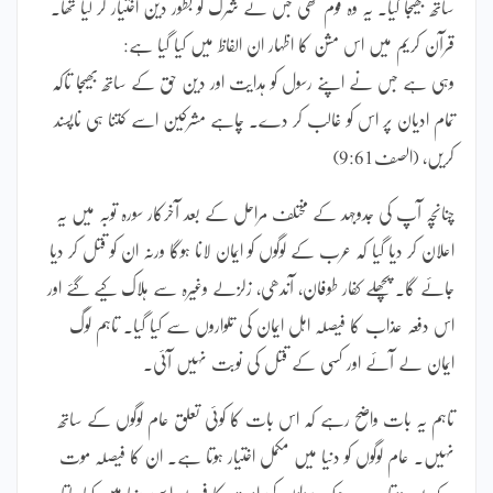
ساتھ بھیجا گیا۔ یہ وہ قوم تھی جس نے شرک کو بطور دین اختیار کر لیا تھا۔
قرآن کریم میں اس مشن کا اظہار ان الفاظ میں کیا گیا ہے:
وہی ہے جس نے اپنے رسول کو ہدایت اور دین حق کے ساتھ بھیجا تاکہ
تمام ادیان پر اس کو غالب کر دے۔ چاہے مشرکین اسے کتنا ہی ناپسند
کریں، (الصف9:61)
چنانچہ آپ کی جدوجہد کے مختلف مراحل کے بعد آخرکار سورہ توبہ میں یہ
اعلان کر دیا گیا کہ عرب کے لوگوں کو ایمان لانا ہوگا ورنہ ان کو قتل کر دیا
جائے گا۔ پچھلے کفار طوفان، آندھی، زلزلے وغیرہ سے ہلاک کیے گئے اور
اس دفعہ عذاب کا فیصلہ اہل ایمان کی تلواروں سے کیا گیا۔ تاہم لوگ
ایمان لے آئے اور کسی کے قتل کی نوبت نہیں آئی۔
تاہم یہ بات واضح رہے کہ اس بات کا کوئی تعلق عام لوگوں کے ساتھ
نہیں۔ عام لوگوں کو دنیا میں مکمل اختیار ہوتا ہے۔ ان کا فیصلہ موت
کے بعد ہوتا ہے۔ جبکہ رسولوں کی امت کا فیصلہ اسی دنیا میں کیا جاتا