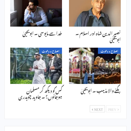
نصیر الدین شاہ اور اسلام ۔
خدا سے مایوسی ۔ ابویحییٰ
ابویحییٰ
اصلاح و دعوت
اصلاح و دعوت
بکنے والا مذہب ۔ ابویحییٰ
کس کو دیکھ کر مسلمان
ہوجائوں؟ ۔ جاوید چوہدری
NEXT
PREV