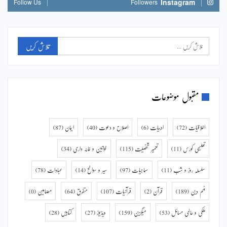
Instagram
Follow Us
Followers
مقبول موضوعات
اخلاقیات
(72)
ادبیات
(6)
اصلاح و دعوت
(40)
ایمان
(87)
تعلیمی کورس
(11)
تعمیر شخصیت
(115)
خواتین و خانہ داری
(34)
سلسلہ روز و شب
(11)
سماجیات
(97)
سیر و سوانح
(14)
عبادات
(78)
فہم دین
(189)
قرآن
(2)
قرآنیات
(107)
متفرق
(64)
مضامین
(0)
ملکی و عالمی مسائل
(53)
میگزین
(159)
ویڈیوز
(27)
کتابیں
(28)