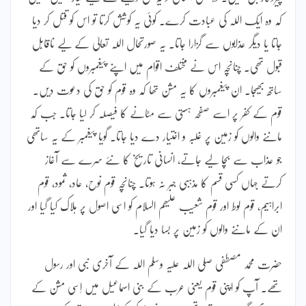
کہ وہ ایک اللہ کی عبادت کرے۔ کوئی یہ کوشش کرتا تو اس کو قتل کر دیا
جاتا یا دیگر عذابوں سے گزارا جاتا۔ یہ صورتحال اللہ تعالیٰ کے لیے ناقابل
قبول تھی۔ چنانچہ اس نے مختلف اقوام میں اپنے پیغمبروں کو حق کے
ساتھ بھیجا۔ ان پیغمبروں کا یہ مشن تھا کہ وہ قوم کو حق کی دعوت دیں۔
قوم کے کفر پر اسے صفحہ ہستی سے مٹانے کا فیصلہ کر لیا جاتا۔ جب کہ
ماننے والوں کو زمین پر غلبہ و اختیار دے دیا جاتا۔ گویا پیغمبر کے یہ ساتھی
جو عذاب سے بچا لیے جاتے، انسانی تاریخ کا نئے سرے سے آغاز
کرتے جہاں کسی قسم کا مذہبی جبر نہ ہوتا۔ چنانچہ قوم نوح، عاد، ثمود، قوم
ابراہیم، قوم لوط اور قوم شعیب علیھم السلام کو اسی اصول پر ہلاک کیا گیا اور
ان کے ماننے والوں کو زمین پر بسا دیا گیا۔
حضرت محمد مصطفی صلی اللہ علیہ وسلم اللہ کے آخری نبی اور رسول
تھے۔ آپ کو اپنی قوم یعنی عرب کے بنی اسماعیل میں اِسی مشن کے