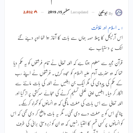
Last updated
ستمبر 15, 2019
2,032
By
ابویحییٰ
۱ ۔ اسلام اور خلافت
اس آرٹیکل کا پہلا حصہ جہاں سے بات کا آغاز ہوا تھا اوپر دیئے گئے
لنک پر دستیاب ہے
قرآن مجید سے معلوم ہوتا ہے کہ اللہ تعالیٰ نے تمام فرشتوں کو یہ حکم دیا
تھا کہ وہ حضرت آدم علیہ السلام کو سجدہ کریں۔ فرشتوں نے اپنے رب
کے حکم کی پیروی کی مگر ایک جن ابلیس نے اللہ کی بات ماننے سے
انکار کر دیا۔ ابلیس اپنی غلطی تسلیم کرنے کی بجائے سرکشی پر اڑ گیا اور
اللہ تعالیٰ سے اس بات کی مہلت مانگی کہ وہ انسانوں کو گمراہ کرسکے۔
چنانچہ اس کو یہ مہلت دے دی گئی۔ مگر یہ بات واضح کر دی گئی کہ اس
کو انسانوں پر کسی قسم کا اختیا رنہیں کہ وہ ان کو زبردستی برائی کی طرف