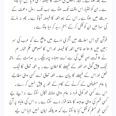
ہے۔ ان کو اختیار اس وقت تک ہوتا ہے جب تک رسول دعوت کے
مرحلے میں ہوتا ہے۔ اس کے بعد اللہ کا فیصلہ آجاتا ہے۔ پھر نہ ماننے
کی سزا میں ان کو قتل کر کے جہنم رسید کر دیا جاتا ہے۔
قرآن مجید اس معاملے میں آخری درجے میں واضح ہے کہ عرب کی سر
زمین میں جو ہوا وہ خاص اللہ کا فیصلہ اور اس کا خصوصی حکم تھا۔ ہم
نے جو آیت اوپر نقل کی ہے اسے دوبارہ پڑھ لیجیے۔ یہ صراحت کے ساتھ
ایک پیش گوئی اور اللہ کے فیصلے کا اعلان ہے۔ یہ اللہ تعالیٰ کا ایک
فعل اور اس کے فیصلے کا بیان ہے۔ اللہ تعالیٰ اسے کسی دینی مطالبے
یا عام مسلمانوں کے کرنے کے کام کے طور پر پیش نہیں کر رہے۔
اس سے کسی طور کوئی فرد نہ عام دینی ضابطہ نکال سکتا ہے نہ اپنے لیے
کسی قسم کی دینی جدوجہد کا ماخذ قرار دے سکتا ہے۔ نہ اس کی بنیاد پر آج
کسی غیر مسلم کو قتل کیا جاسکتا ہے کہ وہ چونکہ ایمان نہیں لایا اس لیے