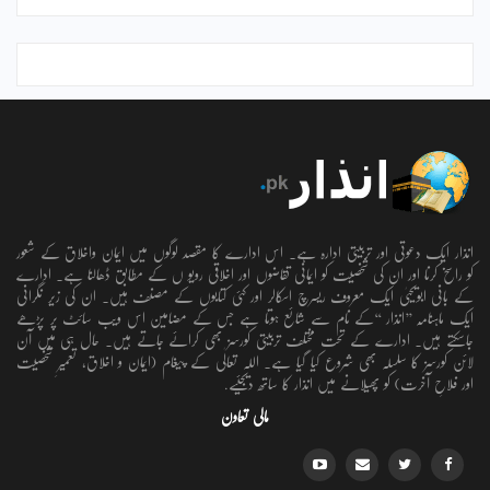
انذار ایک دعوتی اور تربیتی ادارہ ہے۔ اس ادارے کا مقصد لوگوں میں ایمان واخلاق کے شعور
کو راسخ کرنا اور ان کی شخصیت کو ایمانی تقاضوں اور اخلاقی رویو ں کے مطابق ڈھالنا ہے۔ ادارے
کے بانی ابویحییٰ ایک معروف ریسرچ اسکالر اور کئی کتابوں کے مصنف ہیں۔ ان کی زیر نگرانی
ایک ماہنامہ ’’انذار ‘‘کے نام سے شائع ہوتا ہے جس کے مضامین اس ویب سائٹ پر پڑھے
جاسکتے ہیں۔ ادارے کے تحت مختلف تربیتی کورسز بھی کرائے جاتے ہیں۔ حال ہی میں آن
لائن کورسز کا سلسلہ بھی شروع کیا گیا ہے۔ اللہ تعالٰی کے پیغام (ایمان و اخلاق، تعمیرِ شخصیت
اور فلاحِ آخرت) کو پھیلانے میں انذار کا ساتھ دیجئیے.
مالی تعاون