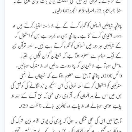
لے کر جائے۔ قرآن مجید میں کئی مقامات پر یہ بات بیان ہوئی ہے۔
مثلاً (ابراہیم: 22، اسراء:65، الحجر:42) وغیرہ۔
چنانچہ شیاطین انسانوں کو گمراہ کرنے کے لیے جو راستہ اختیار کرتے ہیں وہ
وسوسہ انگیزی کرنے کا ہے۔ چنانچہ یہی وہ ذریعہ ہے جس کو استعمال کر
کے شیاطین ہر دور میں انسانوں کو گمراہ کرتے رہے ہیں۔ البتہ قرآن مجید
کے ایک مقام سے معلوم ہوتا ہے کہ شیطان کو ان لوگوں پر اختیار
حاصل ہوجاتا ہے جو شیطان کو اپنا دوست بنالیں اور جو مشرک ہوجائیں،
(النحل100)۔ چنانچہ تاریخ سے معلوم ہوتا ہے کہ شیطان نے انھی
مشرکین کو استعمال کر کے اللہ تعالیٰ کی اس اسکیم پر زد لگانے کی کوشش کی
جس میں اس نے ہر انسان کو یہ آزادی دی تھی کہ حق آنے کے بعد جو
چاہے مومن ہوجائے اور جو چاہے وہ کافربن جائے۔ (الکہف 29)۔
تاریخ میں اس کی عملی شکل یہ ہوئی کہ پوری کی پوری اقوام دین شرک کی
پیروکار بن گئیں۔ وہ کسی انسان کو یہ حق دینے کے لیے تیار نہیں تھیں