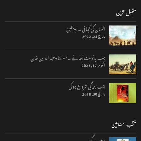
مقبول ترین
انسان کی کہانی ۔ ابویحییٰ
مارچ 24, 2022
جب یہ نوبت آجائے ۔ مولانا وحید الدین خان
اکتوبر 17, 2021
جب زندگی شروع ہوگی
مارچ 30, 2018
منتخب مضامین
وہی رہ گزر