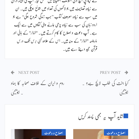
نے اپنا پی ایچ ڈی اسلامک اسٹیڈیز میں مکمل کیا۔ آپ کی ڈیڑھ درجن
سے زیادہ تصانیف ہیں جو لاکھوں کی تعداد میں شائع ہوچکی ہیں۔ ان
میں سب سے زیادہ معروف کتاب ’’جب زندگی شروع ہوگی‘‘ ہے جو
اردو زبان کی سب سے زیادہ پڑھی جانے والی کتابوں میں سے ایک
ہے۔ آپ دعوت و اصلاح کا کام کرتے ہیں۔ "انذار" کے بانی اور
ماہنامہ "انذار" کے مدیر ہیں۔ اس کے علاوہ کئی برس تک درس
قرآن مجید دیتے رہے ہیں۔
NEXT POST
PREV POST
کیا جنت کی طلب لالچ ہے؟ ۔
روم و ایران کے خلاف صحابہ کا جہاد
ابویحییٰ
۔ ابویحییٰ
شاید آپ یہ بھی پسند کریں
اصلاح و دعوت
اصلاح و دعوت