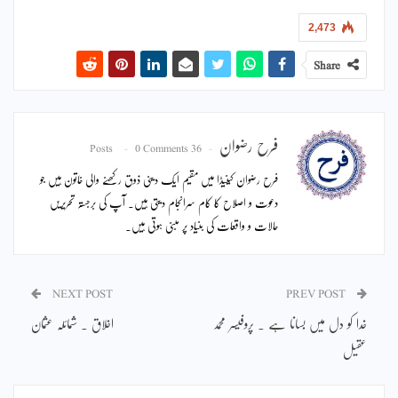
2,473
Share
فرح رضوان
0 Comments
36 Posts
فرح رضوان کینیڈا میں مقیم ایک دینی ذوق رکھنے والی خاتون ہیں جو
دعوت و اصلاح کا کام سرانجام دیتی ہیں۔ آپ کی برجستہ تحریریں
حالات و واقعات کی بنیاد پر مبنی ہوتی ہیں۔
NEXT POST
PREV POST
خدا کو دل میں بسانا ہے ۔ پروفیسر محمد
اخلاق ۔ شمائلہ عثمان
عقیل