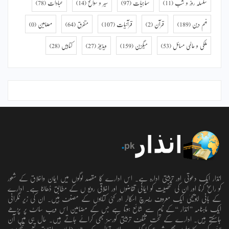
سلسلہ روز و شب
(11)
سماجیات
(97)
سیر و سوانح
(14)
عبادات
(78)
فہم دین
(189)
قرآن
(2)
قرآنیات
(107)
متفرق
(64)
مضامین
(0)
ملکی و عالمی مسائل
(53)
میگزین
(159)
ویڈیوز
(27)
کتابیں
(28)
انذار ایک دعوتی اور تربیتی ادارہ ہے۔ اس ادارے کا مقصد لوگوں میں ایمان واخلاق کے شعور
کو راسخ کرنا اور ان کی شخصیت کو ایمانی تقاضوں اور اخلاقی رویو ں کے مطابق ڈھالنا ہے۔ ادارے
کے بانی ابویحییٰ ایک معروف ریسرچ اسکالر اور کئی کتابوں کے مصنف ہیں۔ ان کی زیر نگرانی
ایک ماہنامہ ’’انذار ‘‘کے نام سے شائع ہوتا ہے جس کے مضامین اس ویب سائٹ پر پڑھے
جاسکتے ہیں۔ ادارے کے تحت مختلف تربیتی کورسز بھی کرائے جاتے ہیں۔ حال ہی میں آن