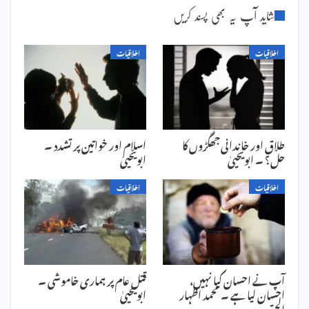
شاید آپ یہ بھی پسند کریں
اخلاقیات
اخلاقیات
طلاق اور خاندانی جھگڑوں کا
اسلام اور خواتین پر تشدد ۔
حل؟ ۔ ابویحییٰ
ابویحییٰ
اخلاقیات
اخلاقیات
آپ نے احسان کیا نہیں،
قتل عام پر ہماری خاموشی ۔
احسان لیا ہے ۔ محمد اظہار
ابویحییٰ
الحق