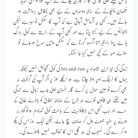
بالکل پیچھے اپنی گاڑی لگا کر گاڑی چلانے سے آپ خود کو بھی شدید
نقصان پہنچانے کے ساتھ دوسروں کے لیے بھی ناقابل برداشت ہو
جاتے ہیں۔ کبھی یہ آزمائش آجاتی ہے کہ آپ کا سگنل تو سبز ہے لیکن
ایمبولینس کے لیے رکنا پڑتا ہے اور کبھی آپ کے راستے سے کوئی بزرگ
یا بے پروا راہگیر اتنا آہستہ گزرتا ہے کہ سگنل واپس سرخ ہو جائے تو
سوائے صبر کے کچھ نہیں کیا جا سکتا۔
زندگی کی تیز ترین شاہراہ پر hit and run کی کوئی گنجائش نہیں کیونکہ
یہاں کا ٹریفک اوپر والا چلاتا ہے، وہ اگلے موڑ پر اگر آپ کی گرفت نہ
بھی کرے تو عین منزل پر کرلے گا۔ انسان اپنی چرب زبانی سے زندگی
میں کتنے ہی قانون توڑے، ہر طرح کے ضابطہ اخلاق کو بالائے طاق رکھ
دے، اور جب کبھی اس لاقانونیت کے باعث کوئی تصادم ہو تو گواہ نہ
ہونے پر سفید جھوٹ بول کر صاف بچ جائے، لیکن ایک روز اس کی پکڑ
ہو کر رہے گی۔ نصیب کی بند گلی اس کا تعاقب نہیں چھوڑے گی۔