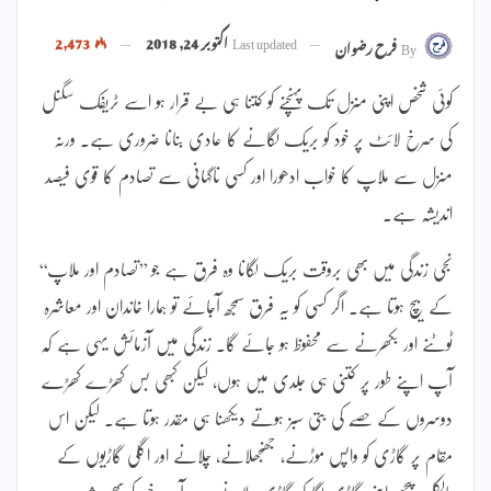
Last updated
اکتوبر 24, 2018
2,473
By
فرح رضوان
کوئی شخص اپنی منزل تک پہنچنے کو کتنا ہی بے قرار ہو اسے ٹریفک سگنل
کی سرخ لائٹ پر خود کو بریک لگانے کا عادی بنانا ضروری ہے۔ ورنہ
منزل سے ملاپ کا خواب ادھورا اور کسی ناگہانی سے تصادم کا قوی فیصد
اندیشہ ہے۔
نجی زندگی میں بھی بروقت بریک لگانا وہ فرق ہے جو ’’تصادم اور ملاپ‘‘
کے بیچ ہوتا ہے۔ اگر کسی کو یہ فرق سمجھ آجائے تو ہمارا خاندان اور معاشرہ
ٹوٹنے اور بکھرنے سے محفوظ ہو جائے گا۔ زندگی میں آزمائش یہی ہے کہ
آپ اپنے طور پر کتنی ہی جلدی میں ہوں، لیکن کبھی بس کھڑے کھڑے
دوسروں کے حصّے کی بتی سبز ہوتے دیکھنا ہی مقدر ہوتا ہے۔ لیکن اس
مقام پر گاڑی کو واپس موڑنے، جھنجھلانے، چلانے اور اگلی گاڑیوں کے