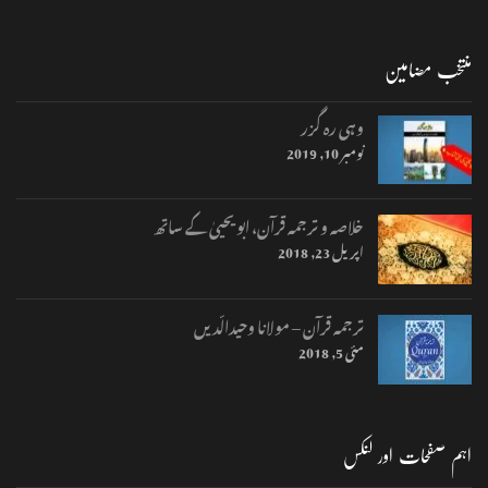
منتخب مضامین
وہی رہ گزر
نومبر 10, 2019
خلاصہ و ترجمہ قرآن، ابو یحییٰ کے ساتھ
اپریل 23, 2018
ترجمہ قرآن – مولانا وحیدالّدیں
مئی 5, 2018
اہم صفحات اور لنکس