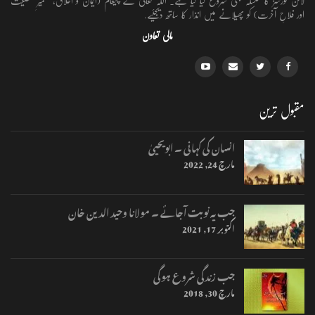
لائن کورسز کا سلسلہ بھی شروع کیا گیا ہے۔ اللہ تعالٰی کے پیغام (ایمان و اخلاق، تعمیرِ شخصیت
اور فلاحِ آخرت) کو پھیلانے میں انذار کا ساتھ دیجئیے.
مالی تعاون
مقبول ترین
انسان کی کہانی ۔ ابویحییٰ
مارچ 24, 2022
جب یہ نوبت آجائے ۔ مولانا وحید الدین خان
اکتوبر 17, 2021
جب زندگی شروع ہوگی
مارچ 30, 2018