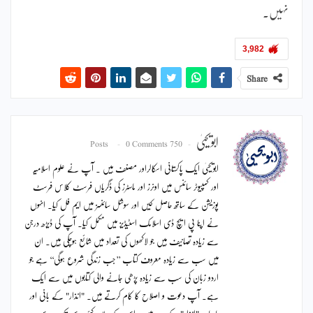
نہیں۔
3,982
Share
ابویحییٰ
0 Comments
750 Posts
ابویحییٰ ایک پاکستانی اسکالراور مصنف ہیں ۔ آپ نے علوم اسلامیہ
اور کمپیوٹر سائنس میں اونرز اور ماسٹرز کی ڈگریاں فرسٹ کلاس فرسٹ
پوزیشن کے ساتھ حاصل کیں اور سوشل سائنسز میں ایم فل کیا۔ انہوں
نے اپنا پی ایچ ڈی اسلامک اسٹیڈیز میں مکمل کیا۔ آپ کی ڈیڑھ درجن
سے زیادہ تصانیف ہیں جو لاکھوں کی تعداد میں شائع ہوچکی ہیں۔ ان
میں سب سے زیادہ معروف کتاب ’’جب زندگی شروع ہوگی‘‘ ہے جو
اردو زبان کی سب سے زیادہ پڑھی جانے والی کتابوں میں سے ایک
ہے۔ آپ دعوت و اصلاح کا کام کرتے ہیں۔ "انذار" کے بانی اور