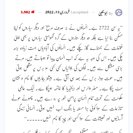
Last updated
فروری 13, 2022
3,982
By
ابویحییٰ
”یہ سن 2722 ہے۔ انسانوں نے نہ صرف مریخ اور دیگر سیاروں کو اپنا
مسکن بنا لیا ہے بلکہ وہ دیگر ستاروں کے گرد گھومتی سیاروں پر بھی اپنی
فتوحات کے جھنڈے گاڑ چکے ہیں۔ انسانوں کی آبادیاں بہت زیادہ بڑھ
چکی ہیں۔ اس کی وجہ یہ ہے کہ اب انسان پیدا تو ہوجاتے ہیں، مرتے
بڑی مشکل سے ہیں۔ لوگوں کی جوانیاں کئی کئی سو برس پر مشتمل ہوتی
ہیں۔ موت ہزار برس کے بعد ہی آتی ہے۔ بیشتر بیماریوں کا نام و نشان
مٹ چکا ہے۔ مضر وائرس اور بیکٹیریا کا خاتمہ ہوچکا ہے۔ ایک عالمی
حکومت کے تحت تمام انسان پرامن طور پر رہ رہے ہیں۔ چھوٹے موٹے
تنازعات کے سوا کوئی بڑا مسئلہ یا جنگ اب نہیں ہوتی۔ انسانی زندگی
آسانیوں اور تعیشات کے سوا کسی اور چیز کا نام نہیں۔۔۔۔۔۔“