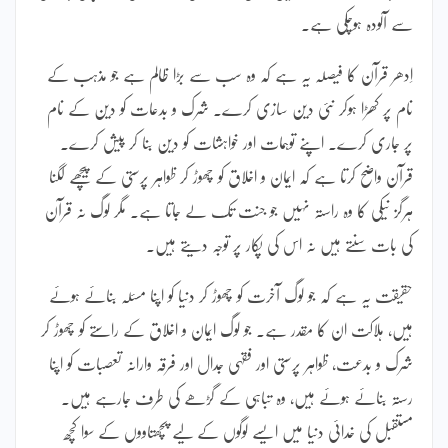
سے آلودہ ہوچکی ہے۔
اِدھر قرآن کا فیصلہ یہ ہے کہ وہ سب سے بڑا ظالم ہے جو مذہب کے
نام پر کھڑا ہوکر نئی دین سازی کرے۔ شرک و بدعات کو دین کے نام
پر جاری کرے۔ اپنے توہمات اور خواہشات کو دین بنا کر پیش کرے۔
قرآن واضح کرتا ہے کہ ایمان و اخلاق کو چھوڑ کر ظواہر پرستی کے پیچھے لگنا
ہرگز نیکی کا وہ راستہ نہیں جو جنت تک لے جاتا ہے۔ مگر لوگ نہ قرآن
کی بات سنتے ہیں نہ اس کی پکار پر توجہ دیتے ہیں۔
حقیقت یہ ہے کہ جو لوگ آخرت کو چھوڑ کر دنیا کو اپنا مسئلہ بنائے ہوئے
ہیں، ہلاکت ان کا مقدر ہے۔ جو لوگ ایمان و اخلاق کے راستے کو چھوڑ کر
شرک و بدعت، ظواہر پرستی اور فقہی جدال اور فرقہ وارانہ تعصبات کو اپنا
رستہ بنائے ہوئے ہیں، وہ تباہی کے گڑھے کی طرف جارہے ہیں۔
مستقبل کی خدائی دنیا میں ایسے لوگوں کے لیے پچھتاووں کے سوا کچھ