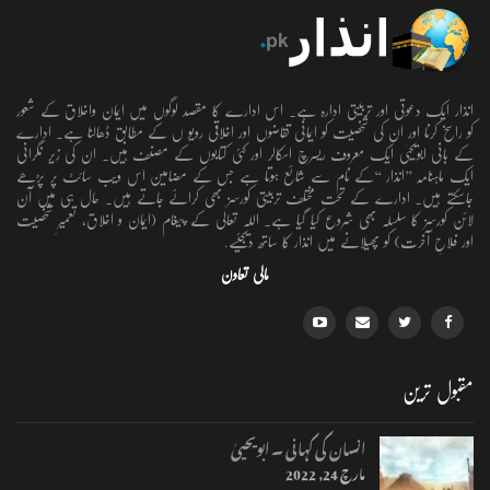
انذار ایک دعوتی اور تربیتی ادارہ ہے۔ اس ادارے کا مقصد لوگوں میں ایمان واخلاق کے شعور
کو راسخ کرنا اور ان کی شخصیت کو ایمانی تقاضوں اور اخلاقی رویو ں کے مطابق ڈھالنا ہے۔ ادارے
کے بانی ابویحییٰ ایک معروف ریسرچ اسکالر اور کئی کتابوں کے مصنف ہیں۔ ان کی زیر نگرانی
ایک ماہنامہ ’’انذار ‘‘کے نام سے شائع ہوتا ہے جس کے مضامین اس ویب سائٹ پر پڑھے
جاسکتے ہیں۔ ادارے کے تحت مختلف تربیتی کورسز بھی کرائے جاتے ہیں۔ حال ہی میں آن
لائن کورسز کا سلسلہ بھی شروع کیا گیا ہے۔ اللہ تعالٰی کے پیغام (ایمان و اخلاق، تعمیرِ شخصیت
اور فلاحِ آخرت) کو پھیلانے میں انذار کا ساتھ دیجئیے.
مالی تعاون
مقبول ترین
انسان کی کہانی ۔ ابویحییٰ
مارچ 24, 2022