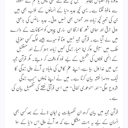
مذکورہ بالا اقتباس بظاہر مستقبل پر لکھے گئے کسی ناول یا فلم کے مسودہ
سے ماخوذ لگتا ہے۔ یہی کچھ جدید دنیا کے انسانوں کے خواب بھی ہیں
جن کی تعبیر کچھ زیادہ دور محسوس بھی نہیں ہوتی۔ جدید سائنس کی بڑھتی
ہوئی ترقی اور سماجی شعور کا ارتقا ان ساری چیزوں کو امکانات کے دائرے
میں لے آیا ہے۔ قرآن مجید نہیں ہوتا تو میرے جیسے لوگ کسی مغربی
ملک میں سیٹل ہوکر اپنا معیار زندگی کہیں زیادہ بہتر کرتے اور مستقبل
کے انھی خوابوں کی تکمیل کے لیے خود کو وقف کر دیتے۔ مگر قرآن مجید
جس میں خدا بول رہا ہے، اپنے علم کامل کی بنیاد پر آنے والی زندگی کا
ایک دوسرا نقشہ بیان کرتا ہے۔ میں نے اپنے ناولوں ”جب زندگی
شروع ہوگی“ اور ”ادھوری کہانی“ میں اسی قرآنی نقشے کی تفصیل بیان کی
ہے۔
قرآن مجید میں بیان کردہ ان تفصیلات پر ایمان لانے کے بعد کسی بھی
انسان کے لیے یہ بہت مشکل ہے کہ وہ آنے والی اس دنیا کے سوا