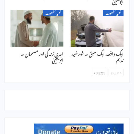
ابویحییٰ
تعمیر شخصیت
تعمیر شخصیت
ایک واقعہ، ایک سبق ۔ خورشید
ابدی زندگی اور مسلمان ۔
ندیم
ابویحییٰ
NEXT
PREV