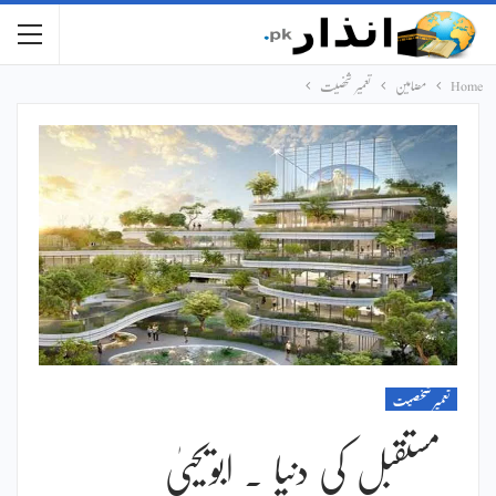
Home
مضامین
تعمیر شخصیت
تعمیر شخصیت
مستقبل کی دنیا ۔ ابویحییٰ