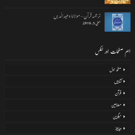
ترجمہ قرآن – مولانا وحیدالّدیں
مئی 5, 2018
اہم صفحات اور لنکس
صفحۂ اول
کتابیں
قرآن
مضامین
میگزین
ویڈیوز