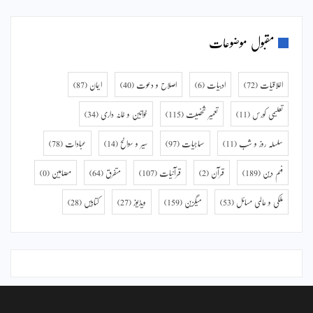
مقبول موضوعات
اخلاقیات
(72)
ادبیات
(6)
اصلاح و دعوت
(40)
ایمان
(87)
تعلیمی کورس
(11)
تعمیر شخصیت
(115)
خواتین و خانہ داری
(34)
سلسلہ روز و شب
(11)
سماجیات
(97)
سیر و سوانح
(14)
عبادات
(78)
فہم دین
(189)
قرآن
(2)
قرآنیات
(107)
متفرق
(64)
مضامین
(0)
ملکی و عالمی مسائل
(53)
میگزین
(159)
ویڈیوز
(27)
کتابیں
(28)