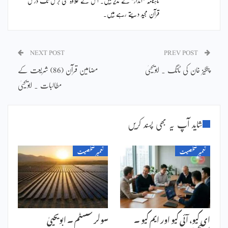
ماہنامہ "انذار" کے مدیر ہیں۔ اس کے علاوہ کئی برس تک درس
قرآن مجید دیتے رہے ہیں۔
NEXT POST
PREV POST
چنگیز خان کی ٹانگ ۔ ابویحییٰ
مضامین قرآن (86) شریعت کے
مطالبات ۔ ابویحییٰ
شاید آپ یہ بھی پسند کریں
تعمیر شخصیت
تعمیر شخصیت
ای کیو، آئی کیو اور ایم کیو ۔
سولر سسٹم ۔ ابویحییٰ