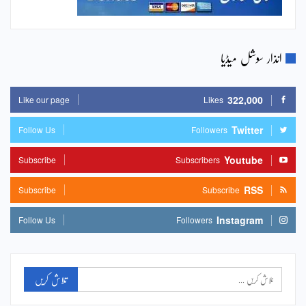
انذار سوشل میڈیا
322,000
Like our page
Likes
Twitter
Follow Us
Followers
Youtube
Subscribe
Subscribers
RSS
Subscribe
Subscribe
Instagram
Follow Us
Followers