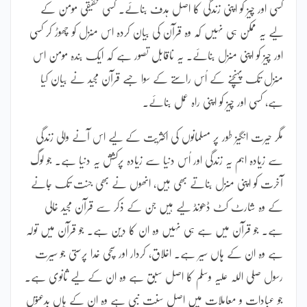
کسی اور چیز کو اپنی زندگی کا اصل ہدف بنائے۔ کسی حقیقی مومن کے
لیے یہ ممکن ہی نہیں کہ وہ قرآن کی بیان کردہ اس منزل کو چھوڑ کر کسی
اور چیز کو اپنی منزل بنائے۔ یہ ناقابل تصور ہے کہ ایک بندہ مومن اس
منزل تک پہنچنے کے اُس راستے کے سوا جسے قرآن مجید نے بیان کیا
ہے، کسی اور چیز کو اپنی راہ عمل بنائے۔
مگر حیرت انگیز طور پر مسلمانوں کی اکثریت کے لیے اس آنے والی زندگی
سے زیادہ اہم یہ زندگی اور اُس دنیا سے زیادہ پرکشش یہ دنیا ہے۔ جو لوگ
آخرت کو اپنی منزل بناتے بھی ہیں، انھوں نے بھی جنت تک جانے
کے وہ شارٹ کٹ ڈھونڈ لیے ہیں جن کے ذکر سے قرآن مجید خالی
ہے۔ جو قرآن میں ہے ہی نہیں وہ ان کا دین ہے۔ جو قرآن میں تولہ
ہے وہ ان کے ہاں سیر ہے۔ اخلاق، کردار اور سچی خدا پرستی جو سیرت
رسول صلی اللہ علیہ وسلم کا اصل سبق ہے وہ ان کے لیے ثانوی ہے۔
جو عبادات و معاملات میں اصل سنت نبی ہے وہ ان کے ہاں بدعتوں