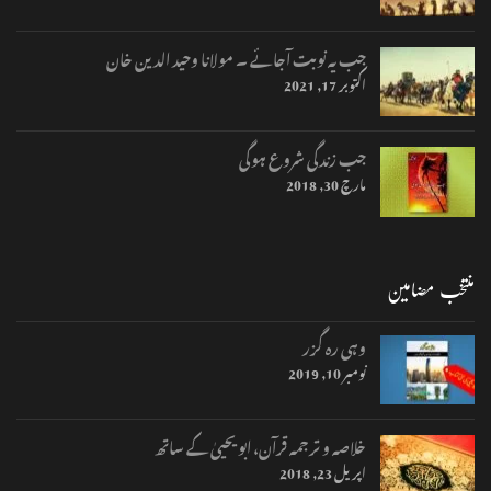
جب یہ نوبت آجائے ۔ مولانا وحید الدین خان
اکتوبر 17, 2021
جب زندگی شروع ہوگی
مارچ 30, 2018
منتخب مضامین
وہی رہ گزر
نومبر 10, 2019
خلاصہ و ترجمہ قرآن، ابو یحییٰ کے ساتھ
اپریل 23, 2018