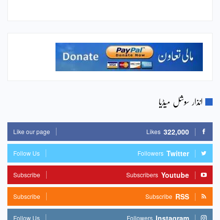
انذار سوشل میڈیا
322,000
Like our page
Likes
Twitter
Follow Us
Followers
Youtube
Subscribe
Subscribers
RSS
Subscribe
Subscribe
Instagram
Follow Us
Followers