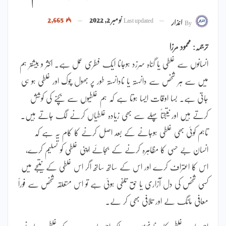
Last updated
نومبر 2, 2022
2,665
By
انذار
ترجمہ: محمود مرزا
انسانوں سے غلطی یا گناہ سرزد ہوجانا ایک فطری عمل ہے۔ اکثر و بیشتر ہم
میں سے ہر شخص سے دانستہ یا نادانستہ طور پر بھول چوک اور غلطی ہو ہی
جاتی ہے۔ بسا اوقات ایسا ہوتا ہے کہ ہم غلطیوں سے بچنے کی کوشش
کرتے ہیں اور نتیجتاً پہلے سے بھی زیادہ غلطیاں کرنے لگ جاتے ہیں۔
تاہم کوئی بھی غلطی ہوجانے کے بعد اصل کرنے کا کام یہ ہے کہ
انسان بے حسی کا مظاہرہ کرنے کے بجائے اپنی غلطی کو تسلیم کرے،
اس کا اعتراف کرے اور اس کے ساتھ ساتھ اگر اس غلطی کے نتیجے میں
کسی شخص کی دل آزاری یا حق تلفی ہوئی ہے تو اس متعلقہ شخص سے فوراً
معافی مانگ لے اور تلافی بھی کر لے۔