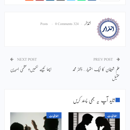
انذار
0 Comments
324 Posts
NEXT POST
PREV POST
علم شیطان کا ایک ہتھیار . ڈاکٹر محمد
اچھا کیسے لکھیں؟ عظمیٰ امبرین
عقیل
شاید آپ یہ بھی پسند کریں
اخلاقیات
اخلاقیات