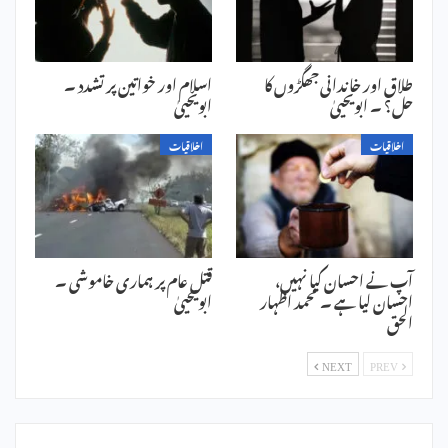
طلاق اور خاندانی جھگڑوں کا
اسلام اور خواتین پر تشدد ۔
حل؟ ۔ ابویحییٰ
ابویحییٰ
اخلاقیات
اخلاقیات
آپ نے احسان کیا نہیں،
قتل عام پر ہماری خاموشی ۔
احسان لیا ہے ۔ محمد اظہار
ابویحییٰ
الحق
NEXT
PREV