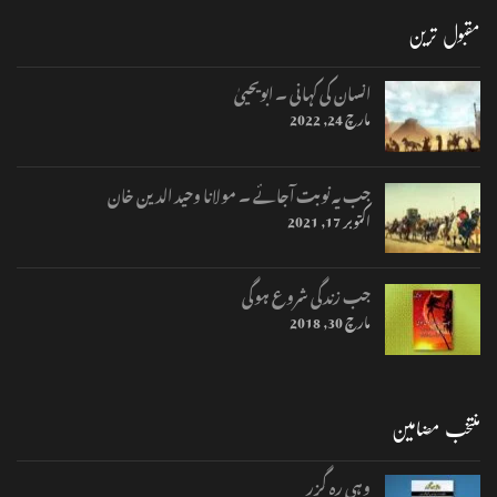
مقبول ترین
انسان کی کہانی ۔ ابویحییٰ
مارچ 24, 2022
جب یہ نوبت آجائے ۔ مولانا وحید الدین خان
اکتوبر 17, 2021
جب زندگی شروع ہوگی
مارچ 30, 2018
منتخب مضامین
وہی رہ گزر