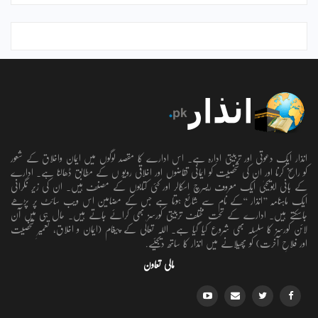
انذار ایک دعوتی اور تربیتی ادارہ ہے۔ اس ادارے کا مقصد لوگوں میں ایمان واخلاق کے شعور
کو راسخ کرنا اور ان کی شخصیت کو ایمانی تقاضوں اور اخلاقی رویو ں کے مطابق ڈھالنا ہے۔ ادارے
کے بانی ابویحییٰ ایک معروف ریسرچ اسکالر اور کئی کتابوں کے مصنف ہیں۔ ان کی زیر نگرانی
ایک ماہنامہ ’’انذار ‘‘کے نام سے شائع ہوتا ہے جس کے مضامین اس ویب سائٹ پر پڑھے
جاسکتے ہیں۔ ادارے کے تحت مختلف تربیتی کورسز بھی کرائے جاتے ہیں۔ حال ہی میں آن
لائن کورسز کا سلسلہ بھی شروع کیا گیا ہے۔ اللہ تعالٰی کے پیغام (ایمان و اخلاق، تعمیرِ شخصیت
اور فلاحِ آخرت) کو پھیلانے میں انذار کا ساتھ دیجئیے.
مالی تعاون