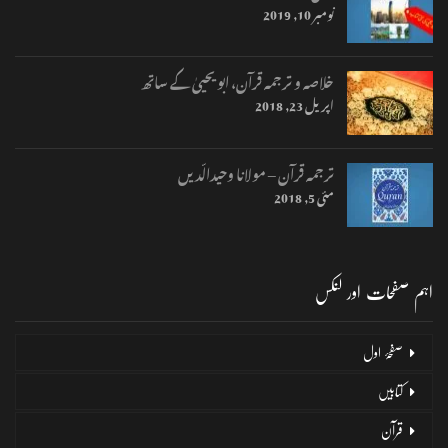
نومبر 10, 2019
خلاصہ و ترجمہ قرآن، ابو یحییٰ کے ساتھ
اپریل 23, 2018
ترجمہ قرآن – مولانا وحیدالّدیں
مئی 5, 2018
اہم صفحات اور لنکس
صفحۂ اول
کتابیں
قرآن