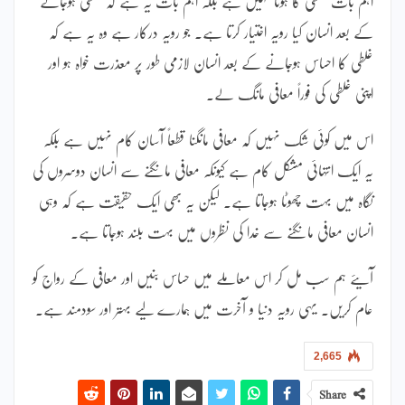
اہم بات غلطی کا ہونا نہیں ہے بلکہ اہم بات یہ ہے کہ غلطی ہوجانے
کے بعد انسان کیا رویہ اختیار کرتا ہے۔ جو رویہ درکار ہے وہ یہ ہے کہ
غلطی کا احساس ہوجانے کے بعد انسان لازمی طور پر معذرت خواہ ہو اور
اپنی غلطی کی فوراً معافی مانگ لے۔
اس میں کوئی شک نہیں کہ معافی مانگنا قطعاً آسان کام نہیں ہے بلکہ
یہ ایک انتہائی مشکل کام ہے کیونکہ معافی مانگنے سے انسان دوسروں کی
نگاہ میں بہت چھوٹا ہوجاتا ہے۔ لیکن یہ بھی ایک حقیقت ہے کہ وہی
انسان معافی مانگنے سے خدا کی نظروں میں بہت بلند ہوجاتا ہے۔
آیئے ہم سب مل کر اس معاملے میں حساس بنیں اور معافی کے رواج کو
عام کریں۔ یہی رویہ دنیا و آخرت میں ہمارے لیے بہتر اور سودمند ہے۔
2,665
Share