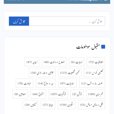
مقبول موضوعات
اخلاقیات
(72)
ادبیات
(6)
اصلاح و دعوت
(40)
ایمان
(87)
تعلیمی کورس
(11)
تعمیر شخصیت
(115)
خواتین و خانہ داری
(34)
سلسلہ روز و شب
(11)
سماجیات
(97)
سیر و سوانح
(14)
عبادات
(78)
فہم دین
(189)
قرآن
(2)
قرآنیات
(107)
متفرق
(64)
مضامین
(0)
ملکی و عالمی مسائل
(53)
میگزین
(159)
ویڈیوز
(27)
کتابیں
(28)