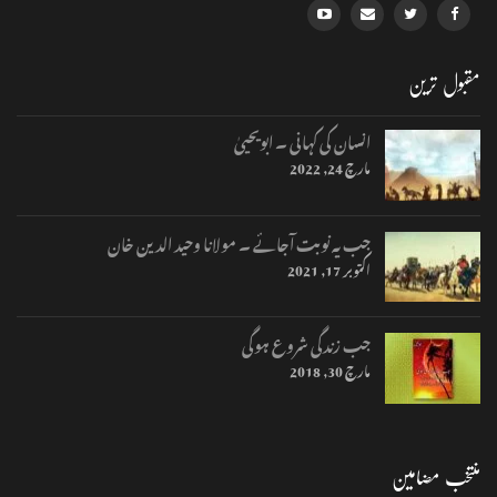
مقبول ترین
انسان کی کہانی ۔ ابویحییٰ
مارچ 24, 2022
جب یہ نوبت آجائے ۔ مولانا وحید الدین خان
اکتوبر 17, 2021
جب زندگی شروع ہوگی
مارچ 30, 2018
منتخب مضامین