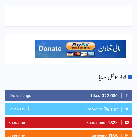
انذار سوشل میڈیا
322,000
Like our page
Likes
Twitter
Follow Us
Followers
132k
Subscribe
Subscribers
RSS
Subscribe
Subscribe