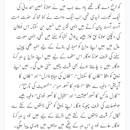
کو ترجیح دے گا۔ مجھے یاد ہے جب میں نے مولانا حسین احمد مدنی کی
ایک کیسٹ خریدی تھی، تب ایک دوست نے کہا تھا کہ حضرت بہت
آہستہ آہستہ بیان کرتے ہیں ایسی تقریر میں نہیں سن سکتا۔ اس نوجوان
کی دلچسپی مولانا حق نواز جیسے پرجوش خطبا کو سننے میں تھی، ایسی صورت
حال میں ہمیں اپنے مزاج کو معیاری بنانے کے لیے مفید علمی چیزیں
سننے کی طرف موڑنا ہوگا۔ اس مقصد کے لیے ہمیں اپنے مزاج پر جبر کرنا
ہوگا۔ ہمیں نہ چاہتے ہوئے بھی مثبت باتیں سننی ہوں گی۔ ہمیں اپنے
ذوق کو مثلاً ’’فلاں کا سکنڈل‘‘، ’’فلاں کی ویڈیو وائرل‘‘ اور ’’فلاں کا
آپریشن‘‘ وغیرہ سے مثلاً ’’اسلام کا تصور صبر‘‘، ’’جمہوریت کی تاریخ‘‘،
’’کارل مارکس کا تصورمعیشت‘‘ اور ’’اقبال کا تصور خودی‘‘ وغیرہ جیسے
موضوعات کی طرف پھیرنا ہوگا۔ اپنے ذوق کو منفی ذائقوں کے نشے سے
نکال کر مثبت ذائقوں کے نشے میں ڈالنے کے لیے ہمیں خود پر جبر کرنا
ہوگا۔ ہمارے خود پر اس جبر کے نتیجے میں مزاجوں میں بلندی پیدا ہوگی۔