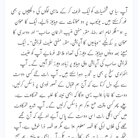
آپ سیاسی شخصیات کو ایک طرف کر کے مذہبی لوگوں کی دلچسپیوں پر بھی
غور کرسکتے ہیں۔ یوٹیوب پر دو عنوانات سے ویڈیوز ڈالیے، ایک کا عنوان
یہ ہو ’’فکر امام احمد رضا، مقرر مفتی منیب الرحمان صاحب‘‘ اور دوسری کا
عنوان یہ رکھ لیجیے ’’وہابیوں کا آپریشن، مقرر مفتی حنیف قریشی‘‘۔ ایک
مہینے بعد دونوں ویڈیوز کے ویورز کی تعداد ملاحظہ فرمائیے آپ کو حنیف
قریشی صاحب کی آپریشن والی ویڈیو پر زیادہ ویورز نظر آئیں گے۔ آپ
انفرادی سطح پر بھی یہ تجربہ دہرا سکتے ہیں۔ آپ رات گئے کسی دوست
سے کہیے دل کرتا ہے کہ آج ہم اقبال کے تصور خودی پر ڈسکس کرلیں،
دوست کا غالباً جواب یہی ہوگا کہ ابھی نیند کا غلبہ ہے تھکاوٹ ہے،
چلیے پھر کسی وقت جمع ہوکر ہم ڈسکس کرلیں گے۔ آپ شدید تھکاوٹ
میں کسی اگلی رات اسی دوست کے پاس آئیے اور کہیے کہ آج مجھے
محلے کی فلاں لڑکی کا قصہ معلوم ہوا ہے مگر وہ قصہ ذرا طویل ہے، آپ
تھکے ہوئے ہیں، رات بھی کافی بیت چکی، آپ ابھی سو جائیں ہم صبح