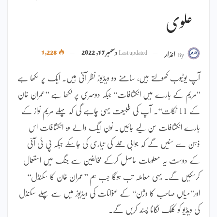
علوی
Last updated
دسمبر 17, 2022
1,228
By
انذار
آپ یوٹیوب کھولتے ہیں، سامنے دو ویڈیوز نظر آتی ہیں۔ ایک پر لکھا ہے
’’مریم کے بارے میں انکشافات‘‘ جبکہ دوسری پر لکھا ہے ’’عمران خان
کے 11 نکات‘‘۔ آپ کی طبیعت یہی چاہے گی کہ پہلے مریم نواز کے
بارے انکشافات سن لیے جائیں۔ نون لیگ والے وہ انکشافات اس
ذہن سے سنیں گے کہ جوابی حملے کی تیاری کی جاسکے جبکہ پی ٹی آئی
کے دوست یہ معلومات حاصل کرکے مخالفین سے جنگ میں استعمال
کرسکیں گے۔ یہی معاملہ تب ہوگا جب ہم ’’عمران خان کا سکنڈل‘‘
اور’’میاں صاحب کا وژن‘‘ کے عنوانات کی ویڈیوز میں سے پہلے سکنڈل
کی ویڈیو کو کلک لگانا پسند کریں گے۔