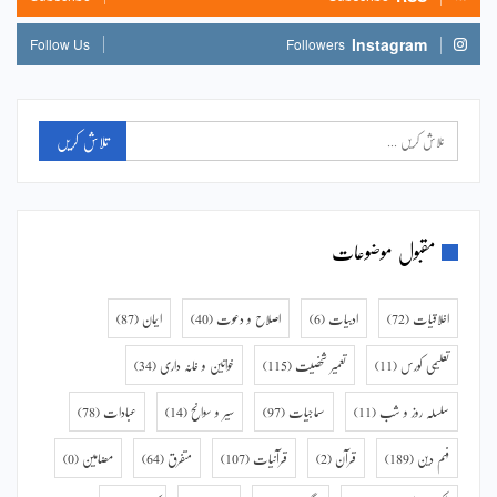
Instagram
Follow Us
Followers
مقبول موضوعات
اخلاقیات
(72)
ادبیات
(6)
اصلاح و دعوت
(40)
ایمان
(87)
تعلیمی کورس
(11)
تعمیر شخصیت
(115)
خواتین و خانہ داری
(34)
سلسلہ روز و شب
(11)
سماجیات
(97)
سیر و سوانح
(14)
عبادات
(78)
فہم دین
(189)
قرآن
(2)
قرآنیات
(107)
متفرق
(64)
مضامین
(0)