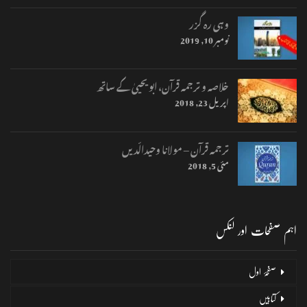
وہی رہ گزر
نومبر 10, 2019
خلاصہ و ترجمہ قرآن، ابو یحییٰ کے ساتھ
اپریل 23, 2018
ترجمہ قرآن – مولانا وحیدالّدیں
مئی 5, 2018
اہم صفحات اور لنکس
صفحۂ اول
کتابیں