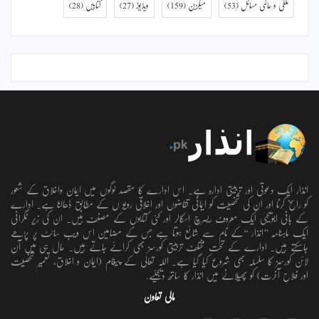
ملکی و عالمی مسائل
(53)
میگزین
(159)
ویڈیوز
(27)
کتابیں
(28)
انذار ایک دعوتی اور تربیتی ادارہ ہے۔ اس ادارے کا مقصد لوگوں میں ایمان واخلاق کے شعور
کو راسخ کرنا اور ان کی شخصیت کو ایمانی تقاضوں اور اخلاقی رویو ں کے مطابق ڈھالنا ہے۔ ادارے
کے بانی ابویحییٰ ایک معروف ریسرچ اسکالر اور کئی کتابوں کے مصنف ہیں۔ ان کی زیر نگرانی
ایک ماہنامہ ’’انذار ‘‘کے نام سے شائع ہوتا ہے جس کے مضامین اس ویب سائٹ پر پڑھے
جاسکتے ہیں۔ ادارے کے تحت مختلف تربیتی کورسز بھی کرائے جاتے ہیں۔ حال ہی میں آن
لائن کورسز کا سلسلہ بھی شروع کیا گیا ہے۔ اللہ تعالٰی کے پیغام (ایمان و اخلاق، تعمیرِ شخصیت
اور فلاحِ آخرت) کو پھیلانے میں انذار کا ساتھ دیجئیے.
مالی تعاون