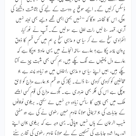
ڈسکس کرلیں گے۔ ایسے موقع پر دوست کے لہجے کی بشاشت دیکھنے کی
ہوگی، اس کا تقاضہ ہوگا کہ ’’نہیں بھئی ابھی مجھے ویسے بھی نیند نہیں
آرہی، قصہ سنا لیں رات اپنی ہے سو لیں گے۔ آپ نے غور کیا،
انفرادی سطح سے لے کر سیاسی و مذہبی سطح پر ہم میں کس قسم کا ذوق
پروان چڑھ چکا ہے؟ ہمارے ساتھ انجانے میں یہی حادثہ ہوچکا ہے کہ
ہمارے دل پستیوں سے لگ چکے ہیں، ہم کسی بھی مثبت چیز سے اکتا
چکے ہیں، ہمیں اپنے سیاسی و مذہبی راہنماؤں میں وہ زیادہ پسند ہے جو
مخالفین کو کڑوی کڑوی سنا ڈالے۔ بگاڑ کی وہ قسم جو ہمارے مزاج کو لاحق
ہوچکی ہے اس کی فکر بھی ضروری ہے۔ بگڑے مزاج کی قوم کسی اچھے
ملک میں بھی چین کا سانس زیادہ دیر نہیں لے سکتی۔ بریلوی نوجوانوں
کے جذبات کی جو ترجمانی مولانا خادم حسین رضوی نے کی ہے وہ مفتی
منیب الرحمان کے ہاں نہیں ہوپاتی۔ یہی وجہ ہے کہ بریلوی جوان اپنے
اندر پیدا شدہ جذبات کی تسکین کے لیے مولانا خادم رضوی کی تقاریر سننے