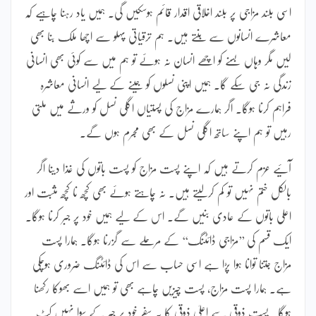
اسی بلند مزاجی پر بلند اخلاقی اقدار قائم ہوسکیں گی۔ ہمیں یاد رہنا چاہیے کہ
معاشرے انسانوں سے بنتے ہیں۔ ہم ترقیاتی پہلو سے اچھا ملک بنا بھی
لیں مگر وہاں بسنے کو اچھے انسان نہ ہوئے تو ہم میں سے کوئی بھی انسانی
زندگی نہ جی سکے گا۔ ہمیں اپنی نسلوں کو جینے کے لیے انسانی معاشرہ
فراہم کرنا ہوگا۔ اگر ہمارے مزاج کی پستیاں اگلی نسل کو ورثے میں ملتی
رہیں تو ہم اپنے ساتھ اگلی نسل کے بھی مجرم ہوں گے۔
آئیے عزم کرتے ہیں کہ اپنے پست مزاج کو پست باتوں کی غذا دینا اگر
بالکل ختم نہیں تو کم کرلیتے ہیں۔ نہ چاہتے ہوئے بھی کچھ نا کچھ مثبت اور
اعلی باتوں کے عادی بنیں گے۔ اس کے لیے ہمیں خود پر جبر کرنا ہوگا۔
ایک قسم کی ’’مزاجی ڈائٹنگ‘‘ کے مرحلے سے گزرنا ہوگا۔ ہمارا پست
مزاج جتنا توانا ہوا پڑا ہے اسی حساب سے اس کی ڈائٹنگ ضروری ہوچکی
ہے۔ ہمارا پست مزاج، پست چیزیں چاہے بھی تو ہمیں اسے بھوکا رکھنا
ہوگا۔ پست ذوقی سے اعلیٰ ذوقی کا یہ سفر خود پر جبر کے سوا نہیں کٹ