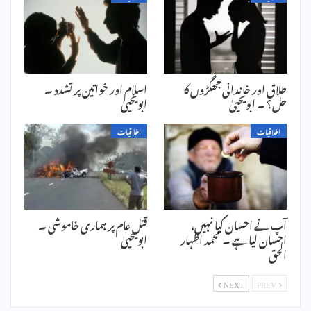
طلاق اور خاندانی جھگڑوں کا
اسلام اور خواتین پر تشدد ۔
حل؟ ۔ ابویحییٰ
ابویحییٰ
اخلاقیات
اخلاقیات
آپ نے احسان کیا نہیں،
قتل عام پر ہماری خاموشی ۔
احسان لیا ہے ۔ محمد اظہار
ابویحییٰ
الحق
NEXT
PREV