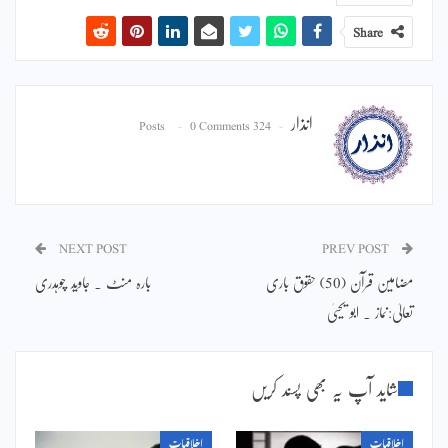
Share
انذار
0 Comments
324 Posts
NEXT POST
PREV POST
مضامین قرآن (50) حقوق باری
بارہ منٹ ۔ جاوید چوہدری
تعالیٰ:نماز ۔ ابو یحییٰ
شاید آپ یہ بھی پسند کریں
اخلاقیات
اخلاقیات