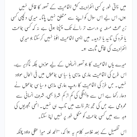
میں ذاتی طور پر کسی انفرادیت کش اجتماعیت کے تصور کا قائل نہیں
ہوں، اس لیے اس سوال کو اپنے سے متعلق نہیں پاتا۔ میری دلچسپی کسی
زیرِ بحث مسئلہ پر درست تر رائے تک پہنچنا ہوتی ہے نہ کہ کسی جماعت
یا فرد کی تائید یا تردید۔ میں ایسی اجتماعیت افوڈ نہیں کرسکتا جو میری
انفرادیت کی قاتل ثابت ہو۔
میرے ہاں اجتماعیت کا جو تصور انسانوں کے لیے موزوں بلکہ ناگزیر ہے،
اس طرح کی اجتماعیت ہماری مذہبی یا سیاسی جماعتوں میں فی الحال موجود
نہیں۔ جس طرز کی اجتماعیت کا روپ ہماری مذہبی و سیاسی جماعتوں نے
دھار رکھا ہے اس سے وابستگی کی کم از کم شرط بھی، شرفِ انسانی سے
محرومی ہے جس کی مجھ بشر ذات میں تاب ہی نہیں۔ انھی مجبوریوں کی
وجہ سے میں کسی جماعت کو مکمل طور پر نہیں اپنا سکتا۔
اس تفصیل کے بعد خلاصہِ کلام یہ ہوا کہ، ”الحمد للہ میرا عقلی وجود چونکہ