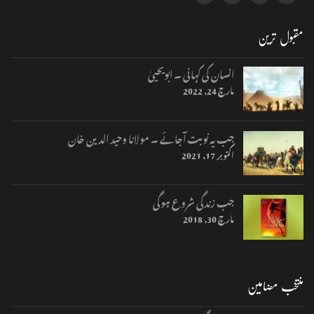
مقبول ترین
انسان کی کہانی ۔ ابویحییٰ
مارچ 24, 2022
جب یہ نوبت آجائے ۔ مولانا وحید الدین خان
اکتوبر 17, 2021
جب زندگی شروع ہوگی
مارچ 30, 2018
منتخب مضامین