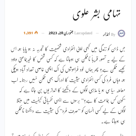
تہامی بشر علوی
Last updated
جنوری 20, 2023
1,391
By
انذار
جس ذہن کو زندگی میں کبھی اپنی انفرادی شخصیت کا تجربہ نہ ہو پایا ہو، اس
کے لیے یہ تصور قریباً ناممکن ہی ہوجاتا ہے کہ کسی شخص کا غیرجماعتی وجود
کیسے ممکن ہے؟ پھر جہاں خود فراموشوں کی اک اچھی خاصی تعداد آباد ہوچکی
ہو، وہاں فرد کی کسی انفرادی حیثیت کا ادراک بھی ممکن نہیں رہتا۔ اب
معاملہ سیاسی ہو یا مذہبی لوگوں کے دیکھنے کا انداز یوں بن جاتا ہے کہ
”کون کس جماعت کا ہے؟” برسوں سے ایسی نفسیاتی کیفیت میں مبتلا
لوگوں کے لیے کسی انسان کو ”صرف فرد” کی حیثیت سے دیکھنا ناممکن
ہی ہوجاتا ہے۔