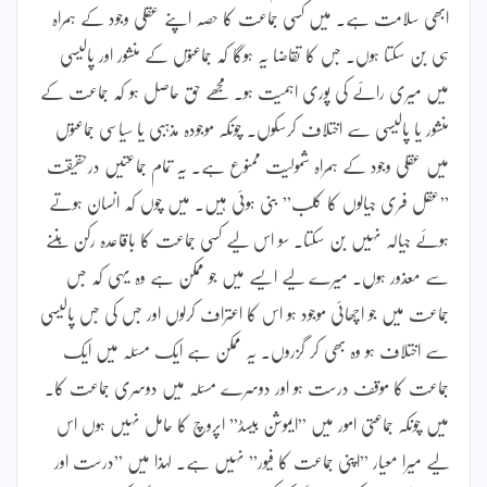
ابھی سلامت ہے۔ میں کسی جماعت کا حصہ اپنے عقلی وجود کے ہمراہ
ہی بن سکتا ہوں۔ جس کا تقاضا یہ ہوگا کہ جماعتوں کے منشور اور پالیسی
میں میری رائے کی پوری اہمیت ہو۔ مجھے حق حاصل ہو کہ جماعت کے
منشور یا پالیسی سے اختلاف کرسکوں۔ چونکہ موجودہ مذہبی یا سیاسی جماعتوں
میں عقلی وجود کے ہمراہ شمولیت ممنوع ہے۔ یہ تمام جماعتیں درحقیقت
”عقل فری جیالوں کا کلب” بنی ہوئی ہیں۔ میں چوں کہ انسان ہوتے
ہوئے جیالہ نہیں بن سکتا۔ سو اس لیے کسی جماعت کا باقاعدہ رکن بننے
سے معذور ہوں۔ میرے لیے ایسے میں جو ممکن ہے وہ یہی کہ جس
جماعت میں جو اچھائی موجود ہو اس کا اعتراف کرلوں اور جس کی جس پالیسی
سے اختلاف ہو وہ بھی کر گزروں۔ یہ ممکن ہے ایک مسئلہ میں ایک
جماعت کا موقف درست ہو اور دوسرے مسئلہ میں دوسری جماعت کا۔
میں چونکہ جماعتی امور میں ”ایموشن بیسڈ” اپروچ کا حامل نہیں ہوں اس
لیے میرا معیار ”اپنی جماعت کا فیور” نہیں ہے۔ لہذا میں ”درست اور