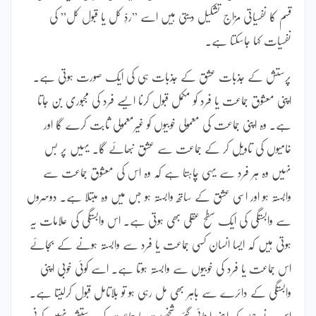
قسم کا نفسیاتی مزاج تشکیل دیتی ہیں اسے ”ردِّ کل یا قبول کل” کی
نفسیات کہا جاسکتا ہے۔
پرستش کے جذبات عشق کے جذبات ہی کی ایک صورت ہوتی ہے۔
اپنی معشوق جماعت یا فرد کو مکمل قبول کرنا ایسے فرد کی مجبوری بن جاتا
ہے۔ وہ اپنی جماعت کی معمولی خوبیوں کو غیرمعمولی ثابت کرے گا اور
خامیوں کی تاویل کر کے جماعت سے عشق نبھائے گا۔ یہیں پر بس
نہیں وہ ہر فرد سے یہی چاہتا ہے کہ وہ اس کی معشوق جماعت سے
وابستہ ہو اور اسی عشق کے ساتھ وابستہ ہو جس میں وہ مبتلا ہے۔ دوسروں
سے وابستگی کی ایک سطح عقلی بھی ہوتی ہے۔ اس وابستگی کی علامات یہ
ہوتی ہیں کہ ایسا انسان کسی جماعت یا فرد سے وابستہ ہونے کے بجائے
اس جماعت یا فرد کی خوبیوں سے وابستہ ہوتا ہے۔ اسے کوئی خوبی اپنی
وابستگی کے دائرے سے باہر بھی مل رہی ہو تو بلاتامل قبول کرلیتا ہے۔
اس نے چوں کہ اپنی اپنائی گئی شخصیت یا جماعت کی پرستش نہیں کرنی