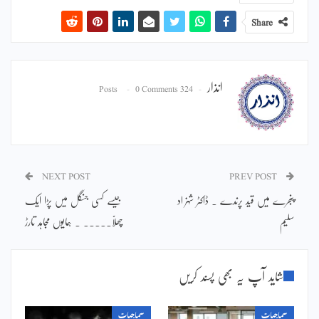
Share
انذار
0 Comments
324 Posts
NEXT POST
PREV POST
پنجرے میں قید پرندے ۔ ڈاکٹر شہزاد
جیسے کسی جنگل میں پڑا ایک
سلیم
چھلّا۔۔۔۔۔ ۔ ہمایوں مجاہد تارڑ
شاید آپ یہ بھی پسند کریں
سماجیات
سماجیات