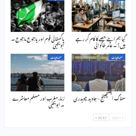
کیا ہم اپنے حصے کا کام کر رہے
پاکستانی قوم اور یاجوج ماجوج ۔
ہیں؟ ۔ عامر خاکوانی
ابویحییٰ
سماجیات
سماجیات
سٹاک ایکسچینج – جاوید چوہدری
زنا، مغرب اور مسلم معاشرے
۔ ابویحییٰ
NEXT
PREV