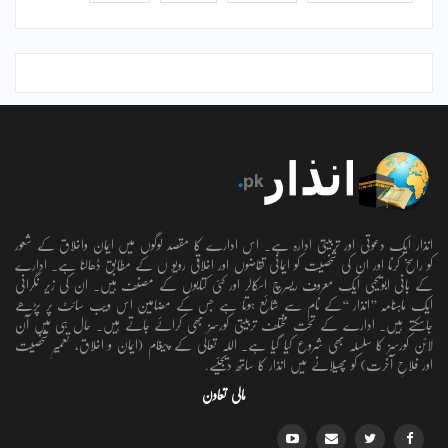
انذار ایک دعوتی اور تربیتی ادارہ ہے۔ اس ادارے کا مقصد لوگوں میں ایمان واخلاق کے شعور
کو راسخ کرنا اور ان کی شخصیت کو ایمانی تقاضوں اور اخلاقی رویو ں کے مطابق ڈھالنا ہے۔ ادارے
کے بانی ابویحییٰ ایک معروف ریسرچ اسکالر اور کئی کتابوں کے مصنف ہیں۔ ان کی زیر نگرانی
ایک ماہنامہ ’’انذار ‘‘کے نام سے شائع ہوتا ہے جس کے مضامین اس ویب سائٹ پر پڑھے
جاسکتے ہیں۔ ادارے کے تحت مختلف تربیتی کورسز بھی کرائے جاتے ہیں۔ حال ہی میں آن
لائن کورسز کا سلسلہ بھی شروع کیا گیا ہے۔ اللہ تعالٰی کے پیغام (ایمان و اخلاق، تعمیرِ شخصیت
اور فلاحِ آخرت) کو پھیلانے میں انذار کا ساتھ دیجئیے.
مالی تعاون