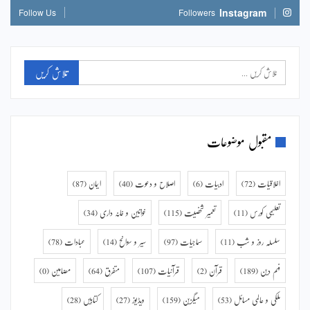
Instagram
Follow Us
Followers
مقبول موضوعات
اخلاقیات
(72)
ادبیات
(6)
اصلاح و دعوت
(40)
ایمان
(87)
تعلیمی کورس
(11)
تعمیر شخصیت
(115)
خواتین و خانہ داری
(34)
سلسلہ روز و شب
(11)
سماجیات
(97)
سیر و سوانح
(14)
عبادات
(78)
فہم دین
(189)
قرآن
(2)
قرآنیات
(107)
متفرق
(64)
مضامین
(0)
ملکی و عالمی مسائل
(53)
میگزین
(159)
ویڈیوز
(27)
کتابیں
(28)