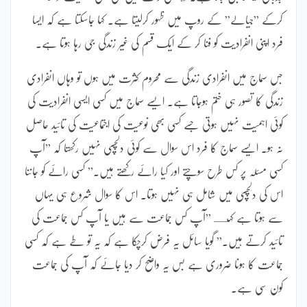
کرکے ”جیالے” کے روپ میں ظہور کرلیتا ہے۔ کہا جاسکتا ہے کہ ایسا
فرد اپنی انفرادیت کو فنا کر کے ایک قسم کی غیر زندگی جی رہا ہوتا ہے۔
جس سماج میں انفرادی زندگی سے محروم کثرت میں ہوں تو وہاں انفرادی
زندگی کا تصور ہی ختم ہوجاتا ہے۔ ایسے سماج میں کسی ایسی انفرادیت کی
کوئی اہمیت نہیں ہوتی جسے کسی بھی نوعیت کی اجتماعیت کی تائید حاصل
نہ ہو۔ ایسے سماج کا فرد اس سوال سے کوئی دلچسپی نہیں رکھتا کہ ”آپ
کسی مسئلہ پر کس طرح سوچتے اور کیا رائے رکھتے ہیں۔” کسی رائے کو جاننا
اس کی دلچسپی میں شامل ہی نہیں ہوتا۔ اس کا سوال شروع ہی یہاں
سے ہوتا ہے کہــ ”آپ کس جماعت سے ہیں یا آپ کس جماعت کی
تائید کرتے ہیں۔” گویا سائل یہ فرض کرچکا ہے کہ یہ تو طے ہے کہ کسی
جماعت کا ہونا ضروری ہے بس یہ واضح کر دیا جائے کہ آپ کی جماعت
کون سی ہے۔