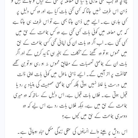
چنانچہ وہ جب کسی مذہبی یا سیاسی معاملہ پر کسی کے خیال کو جانتے ہیں تو
ذہن اس طرف نہیں جاتا کہ کہی گئی بات کیا ہے اور وہ کس دلیل پر
کہی جارہی ہے۔ ایسے میں ذہن جاتا بھی ہے تو اس طرف ہی جاتا ہے
کہ جس معاملہ میں کوئی بات کہی گئی ہے وہ کس جماعت کے حق میں
کہی گئی ہے۔ اب اگر وہ بات ان کی اپنائی گئی کسی جماعت کے حق
میں محسوس ہو تو وہ سمجھنے کے تکلف کے بغیر ہی تائید کریں گے اور اگر
بات ان کے جماعتی تعصبات کے مطابق محسوس نہ ہو رہی ہو تو بن سمجھے
مخالفت پر اتر آئیں گے۔ ایسے ذہنی ماحول میں کوئی بات اپنی ذات
میں درست یا غلط نہیں ہوتی بلکہ کسی جماعتی عصبیت کی بنیاد پر رد یا
قبول ہوتی ہے۔ فلاں بات قبول ہے، اس دلیل کے ساتھ کہ وہ میری
جماعت کے حق میں ہے، جبکہ فلاں بات رد ہے اس لیے کہ وہ
دوسری جماعت کے حق میں کیوں ہے؟
اس روش پر جینے والے انسانوں کی عقلی زندگی مکمل تباہ ہوجاتی ہے۔