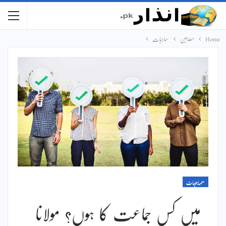
Home
مضامین
سماجیات
سماجیات
میں کس جماعت کا ہوں؟ مولانا