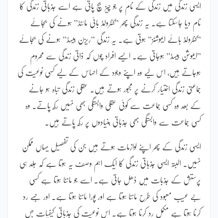
ایسی زندگی میں زندگی کے نام پر جو چیز بچ پاتی ہے اسے جذباتی زندگی کا
نام دیا جاسکتا ہے۔ یہ زندگی پھر ”کنٹرولڈ بائی مائنڈ” ہونے کی بجائے
”کنٹرولڈ بائے ایموشنز” ہوتی ہے۔ یہ زندگی ”ریزن بیسڈ” ہونے کی بجائے
”ایموشن بیسڈ” ہوجاتی ہے۔ ایسے افراد چوں کہ ذاتی زندگی سے محروم
ہوجاتے ہیں، اس لیے وہ اپنے وجود کے احساس کے لیے کسی نوعیت کی
جماعتی زندگی اختیار کرنے پر مجبور ہوتے ہیں۔ عقلی زندگی تباہ ہو جانے
کے بعد وہ کسی جماعت سے کوئی عقلی وابستگی بھی نہیں رکھ پاتے۔ وہ
کسی جماعت سے وابستگی بھی جذباتی بنیادوں پر رکھ پاتے ہیں۔
ایسی زندگی کے پھر اپنے لوازمات ہوتے ہیں جن کی تفصیل یہاں ممکن
نہیں۔ البتہ ایسی جذباتی زندگی کا ایک اہم وصف یہ ہوتا ہے کہ جلد ہی
پرستش کے جذبات میں ڈھل جاتی ہے۔ اسے جو ماننا ہوتا ہے کسی
بے عیب معبود کی طرح ماننا ہوتا ہے اور پورا ماننا ہوتا ہے۔ اور جسے رد
کرنا ہوتا ہے مکمل رد کرنا ہوتا ہے۔ اس نوعیت کی جذباتی کیفیات جس