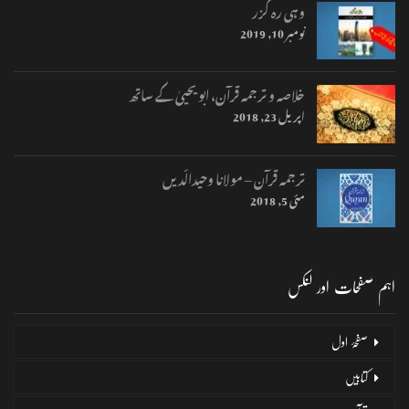
وہی رہ گزر
نومبر 10, 2019
خلاصہ و ترجمہ قرآن، ابو یحییٰ کے ساتھ
اپریل 23, 2018
ترجمہ قرآن – مولانا وحیدالّدیں
مئی 5, 2018
اہم صفحات اور لنکس
صفحۂ اول
کتابیں