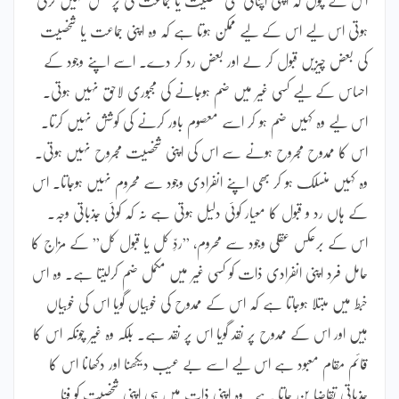
ہوتی اس لیے اس کے لیے ممکن ہوتا ہے کہ وہ اپنی جماعت یا شخصیت
کی بعض چیزیں قبول کر لے اور بعض رد کر دے۔ اسے اپنے وجود کے
احساس کے لیے کسی غیر میں ضم ہوجانے کی مجبوری لاحق نہیں ہوتی۔
اس لیے وہ کہیں ضم ہو کر اسے معصوم باور کرنے کی کوشش نہیں کرتا۔
اس کا ممدوح مجروح ہونے سے اس کی اپنی شخصیت مجروح نہیں ہوتی۔
وہ کہیں منسلک ہو کر بھی اپنے انفرادی وجود سے محروم نہیں ہوجاتا۔ اس
کے ہاں رد و قبول کا معیار کوئی دلیل ہوتی ہے نہ کہ کوئی جذباتی وجہ۔
اس کے برعکس عقلی وجود سے محروم، ”ردِّ کل یا قبول کل” کے مزاج کا
حامل فرد اپنی انفرادی ذات کو کسی غیر میں مکمل ضم کرلیتا ہے۔ وہ اس
خبط میں مبتلا ہوجاتا ہے کہ اس کے ممدوح کی خوبیاں گویا اس کی خوبیاں
ہیں اور اس کے ممدوح پر نقد گویا اس پر نقد ہے۔ بلکہ وہ غیر چونکہ اس کا
قائم مقام معبود ہے اس لیے اسے بے عیب دیکھنا اور دکھانا اس کا
جذباتی تقاضا بن جاتا ہے۔ وہ اپنی ذات میں ہی اپنی شخصیت کو فنا