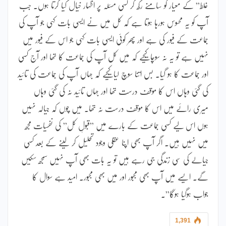
غلط” کے معیار کو سامنے رکھ کر کسی مسئلہ پر اظہار خیال کیا کرتا ہوں۔ جب
آپ کو یہ محسوس ہورہا ہوتا ہے کہ کل میں نے ایسی بات کہی جو آپ کی
جماعت کے فیور کی ہے اور پھر کوئی ایسی بات کہی جو اس کے فیور میں
نہیں ہے تو یہ نہ سوچا کیجیے کہ میں کل آپ کی جماعت کا تھا اور آج کسی
اور جماعت کا ہو گیا۔ بس اتنا سوچ لیا کیجیے کہ جہاں آپ کی جماعت کی تائید
کی گئی وہاں اس کا موقف درست تھا اور جہاں تائید نہ کی گئی وہاں
میری رائے میں اس کا موقف درست نہ تھا۔ میں چوں کہ جیالہ نہیں
ہوں اس لیے کسی جماعت کے بارے میں ”قبولِ کل” کی نفسیات مجھ
میں نہیں ہیں۔ اگر آپ بھی اپنا عقلی وجود تحلیل کر لینے کے بعد کسی
جیالے کی سی زندگی جی رہے ہیں تو یہ بات بھی آپ نہیں سمجھ سکیں
گے۔ ایسے میں آپ بھی مجبور اور میں بھی مجبور۔ امید ہے سوال کا
جواب ہوگیا ہوگا”۔
1,391