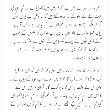
’’کہہ دو کہ وہی ہے جس نے تم کو زمیں میں پھیلایا ہے اور تم اسی کی
طرف اکٹھے کیے جاؤ گے ۔ اور وہ کہتے ہیں کہ یہ دھمکی کب پوری ہو گی،
اگر تم لوگ سچے ہو! کہہ دو، یہ علم اللہ ہی کے پاس ہے ، میں تو بس
ایک کھلا ہوا ڈرانے والا ہوں ۔ پس جب وہ اس کو دیکھیں گے قریب
آتے تو ان لوگوں کے چہرے بگڑ جائیں گے جنہوں نے کفر کیا۔ اور ان
سے کہا جائے گا کہ یہی ہے وہ چیز جس کا تم مطالبہ کر رہے تھے ۔‘‘
(الملک67: 27-24)
’’وہ تم سے قیامت کے باب میں سوال کرتے ہیں کہ اس کا وقوع
کب ہو گا؟ کہہ دو کہ اس کا علم تو بس میرے رب ہی کے پاس ہے ۔
وہی اس کے وقت پر اس کو ظاہر کرے گا۔ آسمان و زمین اس سے
بوجھل ہیں ، وہ تم پر بس اچانک ہی آ دھمکے گی۔ وہ تم سے پوچھتے ہیں
گویا تم اس کی تحقیق کیے بیٹھے ہو۔ کہہ دو، اس کا علم تو بس اللہ ہی کے