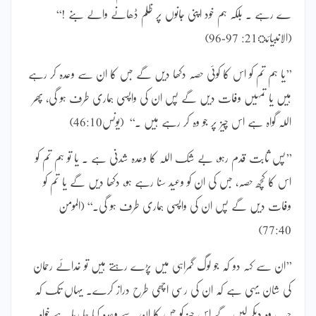
ے رہے ۔ بلکہ ہم خود اپنی جانوں پر ظلم ڈھانے والے بنے !‘‘
(الانبیائ21: 97-96)
’’یا ہم تم کو اس کا کوئی حصہ دکھا دیں گے جس کا ان سے وعدہ کر رہے
ہیں یا تمہیں وفات دیں گے پس ان کی واپسی ہماری طرف ہو گی، پھر
اللہ گواہ ہے اس چیز پر جو وہ کر رہے ہیں ۔‘‘ (یونس46:10)
’’پس ثابت قدم رہو، بے شک اللہ کا وعدہ شدنی ہے ۔ یا تو ہم تم کو
اس کا کچھ حصہ، جس کی ان کو وعید سنا رہے ہو، دکھا دیں گے یا تم کو
وفات دیں گے پس ان کی واپسی ہماری طرف ہو گی۔‘‘ (المومن
77:40)
’’ان سے کہہ دو کہ جو لوگ گمراہی میں پڑے رہتے ہیں تو خدائے رحمان
کی شان یہی ہے کہ ان کی رسی اچھی طرح دراز کرے۔ یہاں تک کہ
جب وہ دیکھ لیں گے اس چیز کو جس کا ان سے وعدہ کیا جا رہا ہے خواہ