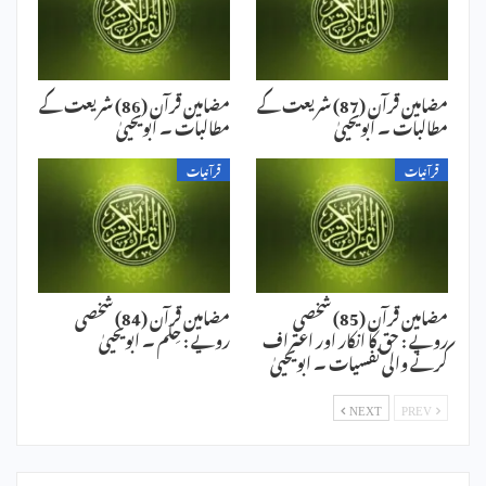
مضامین قرآن (87) شریعت کے
مضامین قرآن (86) شریعت کے
مطالبات ۔ ابویحییٰ
مطالبات ۔ ابویحییٰ
قرآنیات
قرآنیات
مضامین قرآن (85) شخصی
مضامین قرآن (84) شخصی
رویے : حق کا انکار اور اعتراف
رویے : حِلم ۔ ابویحییٰ
کرنے والی نفسیات ۔ ابویحییٰ
NEXT
PREV