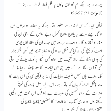
پڑے رہے۔ بلکہ ہم خود اپنی جانوں پر ظلم ڈھانے والے بنے !‘‘
(الانبیائ 21: 97-96)
قرآن مجید کے اس ارشاد سے معلوم ہوتا ہے کہ یہ معاملہ دو مرحلوں میں
ہو گا۔ پہلے مرحلے پر یاجوج ماجوج کھول دیے جائیں گے یعنی ان کی
یلغار کا آغاز ہو گا ۔ دوسرے مرحلے میں جب ان کی یلغار اپنی پوری
شدت کو پہنچے گی اور گویا کہ شکل وہ ہو گی جو زمانہ قدیم میں کسی لشکر جرار
کی پوری رفتار کے ساتھ نشیب میں موجود کسی غنیم پر ٹوٹ پڑنے کی ہوتی
تھی تو اسی ہنگامے کے عین بیچ میں قیامت کا صور پھونک دیا جائے
گا۔ ہمارے ہاں بعض ضعیف روایات کی بنا پر قرآن مجید کی اس بات کا
مدعا بالکل الٹ کر بیان کیا جاتا ہے ، اس لیے اصل بات کی نسبتاً
وضاحت کے ساتھ تفصیل کی ضرورت ہے (جو لوگ اس بحث میں دلچسپی
رکھتے ہوں وہ ہماری کتاب ’’ملاقات‘‘ کا مضمون’یاجوج ماجوج کی
حقیقت‘میں ملاحظہ کرسکتے ہیں )۔