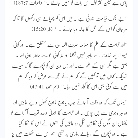
پاس ہے لیکن اکثر لوگ اس بات کو نہیں جانتے ۔‘‘ (اعراف 187:7)
’’بے شک قیامت شدنی ہے ۔ میں اس کو چھپائے ہی رکھوں گا تا کہ
ہر جان کو اس کے عمل کا بدلہ دیا جائے ۔ ‘‘ (طہ 15:20)
’’اور قیامت کے علم کا معاملہ صرف اللہ ہی سے متعلق ہے۔ اور کوئی
میوہ اپنے غلاف سے باہر نہیں نکلتا اور نہ کوئی عورت حاملہ ہوتی اور نہ
جنتی ہے مگر اسی کے علم سے۔ اور جس دن ان کو پکارے گا کہ میرے
شریک کہاں ہیں تو کہیں گے کہ ہم نے تجھ سے عرض کر دیا کہ ہم
میں سے کوئی بھی اس کا گواہ نہیں رہا۔‘‘ (حم سجدہ 47:41)
’’یہاں تک کہ وہ وقت آ جائے جب یاجوج ماجوج کھول دیے جائیں اور
وہ ہر بلندی سے پل پڑ یں ۔ اور قیامت کا شدنی وعدہ قریب آ گیا ہے تو
ناگہاں ان لوگوں کی نگاہیں ٹنگی رہ جائیں گی جنہوں نے اس کا انکار کیا
ہے ۔ وہ پکاریں گے ، ہائے ہماری بد بختی! ہم اس سے غفلت میں پڑ