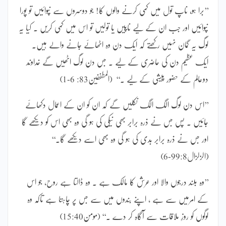
’’برا ہو، ناپ تول میں کمی کرنے والوں کا! جو دوسروں سے نپوائیں تو پورا
نپوائیں اور جب ان کے لیے ناپیں یا تولیں تو اس میں کمی کریں ۔ کیا یہ
لوگ یہ گمان نہیں رکھتے کہ ایک دن وہ اٹھائے جانے والے ہیں۔
ایک عظیم دن کی حاضری کے لیے ۔ جس دن لوگ اٹھیں گے خداوند
دوعالم کے حضور پیشی کے لیے ۔‘‘ (المطففین83: 6-1)
’’اس دن لوگ الگ الگ نکلیں گے کہ ان کو ان کے اعمال دکھائے
جائیں ۔ پس جس نے ذرہ برابر بھی نیکی کی ہو گی وہ بھی اس کو دیکھے گا
اور جس نے ذرہ برابر بدی کی ہو گی وہ بھی اسے دیکھے گا۔‘‘
(الزلزال99:8-6)
’’وہ بلند درجوں والا اور عرش کا مالک ہے ۔ وہ ڈالتا ہے روح، جو اس
کے امرمیں سے ہے ، اپنے بندوں میں سے جس پر چاہتا ہے تاکہ وہ
لوگوں کو روزِ ملاقات سے آگاہ کر دے ۔‘‘ (مومن15:40)