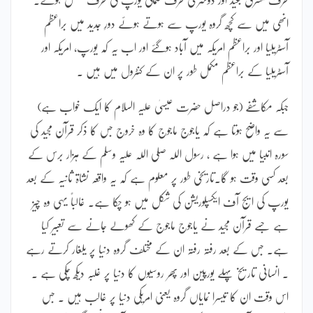
انھی میں سے کچھ گروہ یورپ سے ہوتے ہوئے دورِ جدید میں براعظم
آسٹریلیا اور براعظم امریکہ میں آباد ہوگئے اور اب یہ کہ یورپ، امریکہ اور
آسٹریلیا کے براعظم مکمل طور پر ان کے کنٹرول میں ہیں ۔
جبکہ مکاشفے (جو دراصل حضرت عیسیٰ علیہ السلام کا ایک خواب ہے)
سے یہ واضح ہوتا ہے کہ یاجوج ماجوج کا وہ خروج جس کا ذکر قرآن مجید کی
سورہ انبیا میں ہوا ہے ، رسول اللہ صلی اللہ علیہ وسلم کے ہزار برس کے
بعد کسی وقت ہو گا۔تاریخی طور پر معلوم ہے کہ یہ واقعہ نشاۃ ثانیہ کے بعد
یورپ کی ایج آف ایکسپلوریشن کی شکل میں ہو چکا ہے۔ غالباً یہی وہ چیز
ہے جسے قرآن مجید نے یاجوج ماجوج کے کھولے جانے سے تعبیر کیا
ہے۔ جس کے بعد رفتہ رفتہ ان کے مختلف گروہ دنیا پر یلغار کرتے رہے
۔ انسانی تاریخ پہلے یورپین اور پھر روسیوں کا دنیا پر غلبہ دیکھ چکی ہے ۔
اس وقت ان کا تیسرا نمایاں گروہ یعنی امریکی دنیا پر غالب ہیں ۔ جس