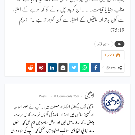
عذاب دنیا یا قیامت۔ ۔ ۔ ان کو پتہ چل جائے گا کہ درجے کے اعتبار
سے کون بدتر اور حمائتیوں کے اعتبار سے کون کمزور تر ہے ۔‘‘ (مریم
75:19)
مضامین قرآن
1,223
Share
ابویحییٰ
0 Comments
750 Posts
ابویحییٰ ایک پاکستانی اسکالراور مصنف ہیں ۔ آپ نے علوم اسلامیہ
اور کمپیوٹر سائنس میں اونرز اور ماسٹرز کی ڈگریاں فرسٹ کلاس فرسٹ
پوزیشن کے ساتھ حاصل کیں اور سوشل سائنسز میں ایم فل کیا۔ انہوں
نے اپنا پی ایچ ڈی اسلامک اسٹیڈیز میں مکمل کیا۔ آپ کی ڈیڑھ درجن