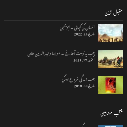
مقبول ترین
انسان کی کہانی ۔ ابویحییٰ
مارچ 24, 2022
جب یہ نوبت آجائے ۔ مولانا وحید الدین خان
اکتوبر 17, 2021
جب زندگی شروع ہوگی
مارچ 30, 2018
منتخب مضامین