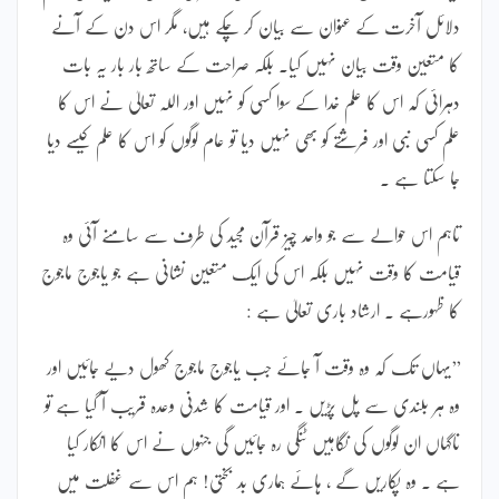
دلائل آخرت کے عنوان سے بیان کر چکے ہیں، مگر اس دن کے آنے
کا متعین وقت بیان نہیں کیا۔ بلکہ صراحت کے ساتھ بار بار یہ بات
دہرائی کہ اس کا علم خدا کے سوا کسی کو نہیں اور اللہ تعالیٰ نے اس کا
علم کسی نبی اور فرشتے کو بھی نہیں دیا تو عام لوگوں کو اس کا علم کیسے دیا
جا سکتا ہے ۔
تاہم اس حوالے سے جو واحد چیز قرآن مجید کی طرف سے سامنے آئی وہ
قیامت کا وقت نہیں بلکہ اس کی ایک متعین نشانی ہے جو یاجوج ماجوج
کا ظہورہے ۔ ارشاد باری تعالیٰ ہے :
’’یہاں تک کہ وہ وقت آ جائے جب یاجوج ماجوج کھول دیے جائیں اور
وہ ہر بلندی سے پل پڑیں ۔ اور قیامت کا شدنی وعدہ قریب آ گیا ہے تو
ناگہاں ان لوگوں کی نگاہیں ٹنگی رہ جائیں گی جنہوں نے اس کا انکار کیا
ہے ۔ وہ پکاریں گے ، ہائے ہماری بد بختی! ہم اس سے غفلت میں