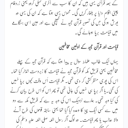
کے بعد قرآئن یہی ہیں کہ ان کا سب سے آخری نسلی گروہ یعنی زردفام
چینی اقوام دنیا پر یلغار کریں گی۔ محسوس یہی ہوتا ہے کہ ان کی یہی وہ
یورش ہو گی جس کی تصویر قرآن مجید نے کھینچی ہے اور عین اسی ہنگامے
میں قیامت برپا ہوجائے گی۔
قیامت اور قرآن مجید کے اولین مخاطبین
یہاں ایک طالب علمانہ سوال یہ پیدا ہوتا ہے کہ قرآن مجید کے پہلے
مخاطبین یعنی قریش مکہ کو قرآن مجید نے قیامت کا زبردست انذار کیا تھا۔
اس کی پوری منظر کشی کر دی تھی۔ مگر قیامت اُس وقت کیوں برپا نہیں
کی گئی۔یا اگر برپا ہی نہیں کی جانی تھی تو پھر اس کو اس طرح بیان کرنے
کی کیا وجہ تھی۔ ہمارے نزدیک اس کی وجہ یہ ہے کہ قریش مکہ سے دو
میں سے کسی ایک چیز کا وعدہ کیا گیا تھا یعنی سابقہ قوموں کی طرح آنے
والا عذاب یا پھر قیامت۔ وہ لوگ اگر رسول اللہ صلی اللہ علیہ وسلم کی