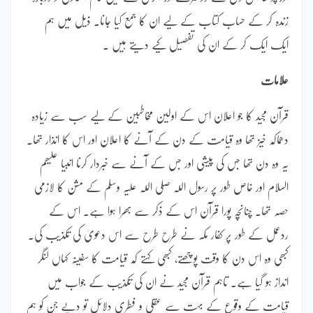
زندہ کر کے حساب کتاب کے لیے ان کا جمع کیا جانا۔ ذیل میں ہم
ایک ایک کر کے ان کی تفصیل کیے دیتے ہیں ۔
علامات
قرآن مجید کا جو اعلان اس کے اولین مخاطبین کے لیے سب سے زیادہ
دھماکہ خیز تھا وہ قیامت کے دن کے آنے کا اعلان اور اس کا انذار تھا۔
یہ وہ دن تھا جس کی پیشی اور جس کے آنے سے خبردار کرنا انبیا علیھم
السلام اور خاص طور پر رسول اللہ صلی اللہ علیہ وسلم کے مشن کا لازمی
حصہ تھا۔ چنانچہ پورا قرآن اس کے ذکر سے بھرا ہوا ہے۔ اس کے
ردعمل کے طور پر کفار مکہ نے طرح طرح سے اس دعویٰ کی تکذیب کی۔
کبھی وہ اس دن کا وقت پوچھتے، کبھی کہتے کہ قیامت کا سفینہ کہاں لنگر
انداز ہو گیا ہے۔ تاہم قرآن مجید نے ان کی تکذیب کے جواب میں
قیامت کے وقوع کے بہت سے عقلی و فطری دلائل تو دیے جن کو ہم