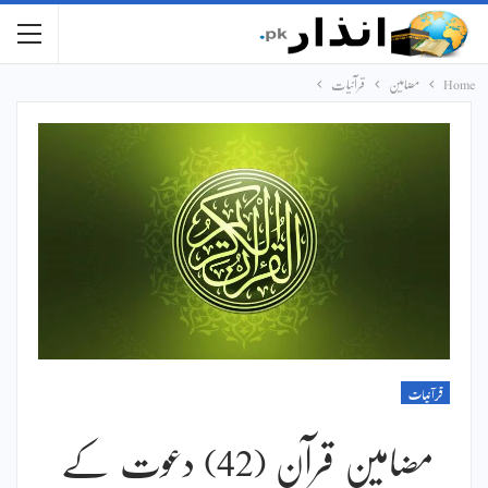
Home
مضامین
قرآنیات
قرآنیات
مضامین قرآن (42) دعوت کے