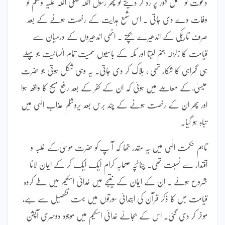
دعوت کو مکمل طور پر رد کر دیتے تو پھر رسول اللہ صلی اللہ علیہ وسلم کو
وفات دے دی جاتی ۔ اس شمع ہدایت کے رخصت ہونے کے بعد
صرف تاریکی کے اندھیرے بچتے ۔ انھی اندھیروں کے درمیان سے
قیامت کا زلزلہ جنم لیتا اور مکہ کے باسیوں سمیت تمام انسانیت جو پہلے
ہی گمراہی کا شکار تھی ، ہلاک کر دی جاتی۔ یہ وہی شکل ہوتی جو حضرت
عیسیٰ ؑ کے معاملے میں ہوئی کہ ان کے کفر کے بعد رفع مسیح کا واقعہ ہوا
اور پھر ان کے رخصت ہونے کے چند برس بعد یروشلم عذاب الٰہی میں
تباہ ہو گیا۔
تاہم حکمت الٰہی میں یہ مقدر تھا کہ آ پ کو حضرت موسیٰ ؑکے غلبہ و
اقتدار سے نسبت تھی۔ چنانچہ صحابہ کرام ایک ایک کر کے ایمان لانا
شروع ہوئے ۔ ان کے ایمان کے نتیجے میں خدائی اسکیم میں طے کردہ
قیامت جس کا ذکر قرآن کی ابتدائی سورتوں میں بہت تفصیل سے ہے،
موخر کر دی گئی۔ اس کے بجائے خدائی اسکیم میں موجود دوسری آپشن