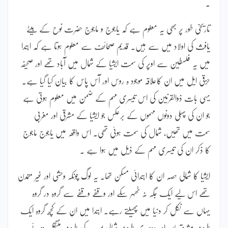
۔
تاریخی طور پر بھی یہ معلوم ہے کہ یاجوج و ماجوج حضرت نوح کے بیٹے
یافث کی اولاد میں سے ہیں۔ قدیم صحائف سے معلوم ہوتا ہے کہ ابتدا
میں یہ فلسطین سے اوپر کی سمت ایشیا کے شمال میں آباد تھے اور صحیفہ
حزقی ایل میں ان کاعلاقہ موجود ہ روس اور آس پاس کا بیان کیا گیا ہے۔
یہی بات ذوالقرنین کی اس تیسری مہم کے ضمن میں معلوم ہوتی ہے
جو ان کی پہلی دونوں مہموں کے برعکس جو ایشیا کے مشرقی اور مغربی
سمت میں تھیں، شمال کی سمت ہوئی تھی۔ اس واقعہ میں یاجوج ماجوج
کا ذکر ان کی تیسری مہم کے ذیل میں ہوا ہے ۔
ایشیا کا شمالی حصہ ان کا ابتدائی مسکن تھا۔ یہ لوگ چونکہ وحشی اور غیر متمدن
تھے اس لیے ایک جگہ نہ ٹھہر سکے اور وقفے وقفے سے گروہ در گروہ
یہاں سے نکل کر دنیا میں پھیلتے رہے۔ ابتدا میں ان کے کچھ گروہ ایک
طرف مشرق بعید اور دوسری طرف شمالی یورپ کی طرف منتقل ہوئے۔