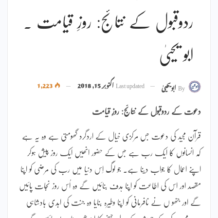
ردوقبول کے نتائج: روزِ قیامت ۔
ابو یحییٰ
Last updated
اکتوبر 15, 2018
1,223
By
ابویحییٰ
دعوت کے ردوقبول کے نتائج: روزِ قیامت
قرآن مجید کی دعوت جس مرکزی خیال کے اردگرد گھومتی ہے وہ یہ ہے
کہ انسانوں کا ایک رب ہے جس کے حضور انھیں ایک روز پیش ہوکر
اپنے اعمال کا جواب دینا ہے۔ جو لوگ اِس دنیا میں رب کی مرضی کو اپنا
مقصد اور اس کی اطاعت کو اپنا ہدف بنائیں گے وہ اُس روز نجات پائیں
گے اور جنھو ں نے نافرمانی کو اپنا وطیرہ بنایا وہ جنت کی ابدی بادشاہی