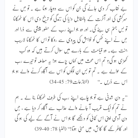
بے نقاب کر دی جائے گی جن کو اس سے دوچار ہونا ہے ۔ تو جس نے
سرکشی کی اور آخرت کے بالمقابل دنیا کی زندگی کو ترجیح دی اس کا ٹھکانا
تو بس جہنم ہی بنے گی۔ اور وہ جو اپنے رب کے حضور پیشی سے ڈرا اور
جس نے اپنے نفس کو خواہش کی پیروی سے روکا تو اس کا ٹھکانا لاریب
جنت ہے۔ وہ قیامت کے بارے میں سوال کرتے ہیں کہ وہ کب
کھڑی ہو گی؟ تم اس بحث میں کہاں پڑے ہو! یہ معاملہ تو تیرے رب
کے حوالے ہے ۔ تم تو بس ان لوگوں کو اس سے آگاہ کرنے والے ہو جو
اس سے ڈریں ۔‘‘ (النازعات79: 45-34)
’’یہ دن شدنی ہے تو جو چاہے اپنے رب کی طرف ٹھکانا بنا لے ۔ ہم
نے تم کو ایک قریب آ جانے والے عذاب سے آگاہ کر دیا ہے ، جس
دن آدمی اپنی اس کمائی کو دیکھے گا جو اس نے آگے کے لیے کی ہو گی
اور کافر کہے گا کاش، میں مٹی ہوتا!‘‘ (النبا 78: 40-39)