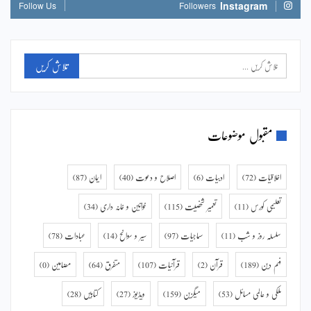
Instagram
Follow Us
Followers
مقبول موضوعات
اخلاقیات
(72)
ادبیات
(6)
اصلاح و دعوت
(40)
ایمان
(87)
تعلیمی کورس
(11)
تعمیر شخصیت
(115)
خواتین و خانہ داری
(34)
سلسلہ روز و شب
(11)
سماجیات
(97)
سیر و سوانح
(14)
عبادات
(78)
فہم دین
(189)
قرآن
(2)
قرآنیات
(107)
متفرق
(64)
مضامین
(0)
ملکی و عالمی مسائل
(53)
میگزین
(159)
ویڈیوز
(27)
کتابیں
(28)