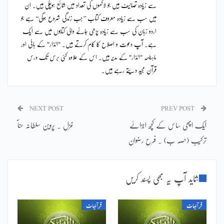
سے زیادہ تصانیف ہیں جو لاکھوں کی تعداد میں شائع ہوچکی ہیں۔ ان
میں سب سے زیادہ معروف کتاب ’’جب زندگی شروع ہوگی‘‘ ہے جو
اردو زبان کی سب سے زیادہ پڑھی جانے والی کتابوں میں سے ایک
ہے۔ آپ دعوت و اصلاح کا کام کرتے ہیں۔ "انذار" کے بانی اور
ماہنامہ "انذار" کے مدیر ہیں۔ اس کے علاوہ کئی برس تک درس
قرآن مجید دیتے رہے ہیں۔
NEXT POST
PREV POST
ایک اچھی ساس کے کچھ اجزائے
غزل ۔ پروین سلطانہ حناؔ
ترکیب (حصہ ب) ۔ فرح رضوان
شاید آپ یہ بھی پسند کریں
قرآنیات
قرآنیات