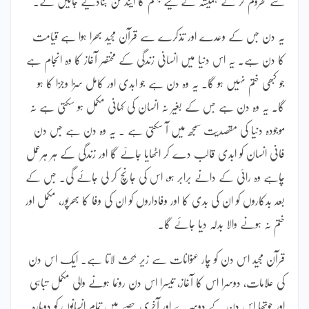
سے محروم کر کے ہمیشہ کے لیے جہنم کا ایندھن بنادیے جائیں گے۔
یہ دن جس کے وعدے اور تذکرے سے قرآن مجید بھرا ہوا ہے قیامت
کا دن ہے۔ یہ اس دنیا میں انسانی زندگی کے مختصر آغاز کا وہ انجام ہے
جو کبھی ختم نہیں ہو گا۔ یہ وہ دن ہے جو ابدی اور کامل سزا وجزا کا ہو
گا۔ یہ وہ دن ہے جس کے بغیر نہ انسان کی کہانی مکمل ہو سکتی ہے نہ
موجودہ دنیا کی مقصدیت سمجھ میں آ سکتی ہے ۔ یہ وہ دن ہے جس دن
فانی انسان کو ابدی قالب دے کر اٹھایا جائے گا اور زندگی کے ہر ہرعمل
چاہے وہ رائی کے دانے برابر ہو، اس کی جانچ کر لی جائے گی۔ جس کے
بعد بدکاروں کو ان کی بدی کا اور وفاداروں کو ان کی وفا کا بھرپور، مکمل اور
ختم نہ ہونے والا بدلہ دیا جائے گا۔
قرآن مجید اس دن کو چار عنوانات سے زیر بحث لاتا ہے۔ ایک اس دن
کی علامات، دوسرا اس کا آغاز، تیسرا اس دن رونما ہونے والی مکمل تباہی
اور چوتھا اس دن کے دوسرے اور آخری حصے میں تمام انسانوں کو دوبارہ