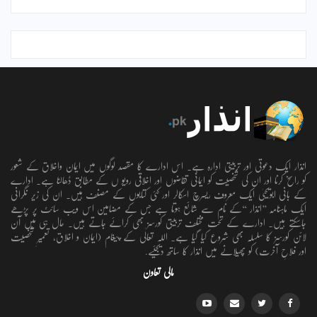
انذار ایک دعوتی اور تربیتی ادارہ ہے۔ اس ادارے کا مقصد لوگوں میں ایمان واخلاق کے شعور
کو راسخ کرنا اور ان کی شخصیت کو ایمانی تقاضوں اور اخلاقی رویو ں کے مطابق ڈھالنا ہے۔ ادارے
کے بانی ابویحییٰ ایک معروف ریسرچ اسکالر اور کئی کتابوں کے مصنف ہیں۔ ان کی زیر نگرانی
ایک ماہنامہ ’’انذار ‘‘کے نام سے شائع ہوتا ہے جس کے مضامین اس ویب سائٹ پر پڑھے
جاسکتے ہیں۔ ادارے کے تحت مختلف تربیتی کورسز بھی کرائے جاتے ہیں۔ حال ہی میں آن
لائن کورسز کا سلسلہ بھی شروع کیا گیا ہے۔ اللہ تعالٰی کے پیغام (ایمان و اخلاق، تعمیرِ شخصیت
اور فلاحِ آخرت) کو پھیلانے میں انذار کا ساتھ دیجئیے.
مالی تعاون