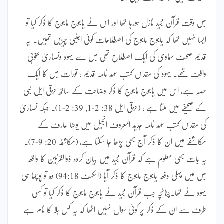
جس وقت قرآن مجید نازل ہورہا تھا اور اس نے یاجوج ماجوج کا ذکر کیا تو
ایسا نہیں تھا کہ یاجوج ماجوج کی اصطلاحات کوئی اجنبی چیزیں تھیں۔ یہ
قدیم صحف سماوی کی ایک اصطلاح تھی جس سے یہود ونصاریٰ بخوبی
واقف تھے۔ یہود کی مقدس کتب عہد نامہ قدیم ، تورات جس کا ایک
حصہ ہے، اس میں یاجوج ماجوج کا ذکر وضاحت کے ساتھ حزقی ایل نبی
کے صحیفے میں ملتا ہے ، (حزقی ایل 38: 2-1, 39: 2-1)۔ جبکہ نصاریٰ
کی مقدس کتب عہد نامہ جدید المعروف انجیل میں یوحنا عارف کے
مکاشفے میں ان کا ذکر آج بھی پڑھا جا سکتا ہے، (مکاشفہ 20: 9-7)۔
یہ بات بھی معلوم ہے کہ قرآن مجید میں بیان کردہ ذوالقرنین کا واقعہ
جس میں پہلی دفعہ یاجوج ماجوج کا ذکر آیا (الکہف 94:18) وہ تو پوچھا ہی
یہود نے تھا۔چنانچہ جب قرآن مجید نے یاجوج ماجوج کا ذکر کیا تو کسی
طرف سے ان کے ذکر پر کوئی سوال نہیں اٹھا کہ یہ کس بلا کا نام ہے