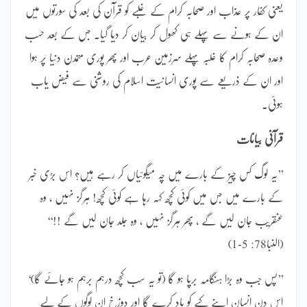
یعنی کفار پر عذاب اور صحابہ کرام کے غلبے کو قرآن کی بعد کی سورتوں میں
ان کے ہونے سے پہلے ہی کھول کر بیان کر دیا گیا۔ جس کے بعد حسب
وعدہ صحابہ کرام کا غلبہ پہلے سرزمین عرب اور پھر پوری متمدن دنیا پر ہوا
اور ان کے ذریعے سے پوری انسانیت اسلام کی روشنی سے فیض یاب
ہوئی۔
قرآنی بیانات
’’یہ لوگ کس چیز کے بارے میں چہ میگوئیاں کر رہے ہیں؟ اس بڑی خبر
کے بارے میں جس میں کوئی کچھ کہہ رہا ہے کوئی کچھ! ہرگز نہیں ، وہ
عنقریب جان لیں گے ، پھر ہرگز نہیں ، وہ جلد جان لیں گے !!‘‘
(النبا78: 5-1)
’’پس جب وہ بڑا ہنگامہ برپا ہو گا (تو یہ سب کچھ درہم برہم ہو جائے گا)‘
اس دن انسان اپنے کیے کو یاد کرے گا اور دوزخ ان لوگوں کے لیے