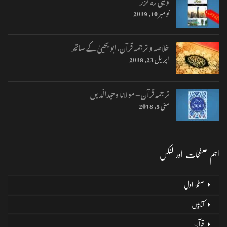
وہی رہ گزر
نومبر 10, 2019
خلاصہ و ترجمہ قرآن، ابو یحییٰ کے ساتھ
اپریل 23, 2018
ترجمہ قرآن – مولانا وحیدالّدیں
مئی 5, 2018
اہم صفحات اور لنکس
صفحۂ اول
کتابیں
قرآن