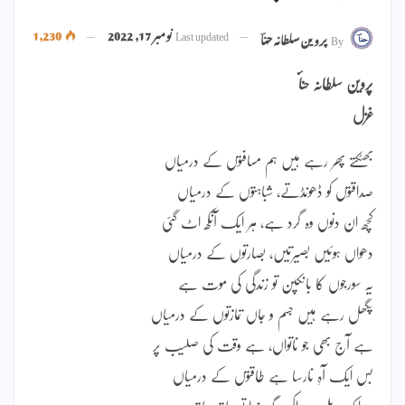
Last updated
نومبر 17, 2022
1,230
By
پروین سلطانہ حناؔ
پروین سلطانہ حناؔ
غزل
بھٹکتے پھر رہے ہیں ہم مسافتوں کے درمیاں
صداقتوں کو ڈھونڈتے، شباہتوں کے درمیاں
کچھ ان دنوں وہ گرد ہے، ہر ایک آنکھ اٹ گئی
دھواں ہوئیں بصیرتیں، بصارتوں کے درمیاں
یہ سورجوں کا بانکپن تو زندگی کی موت ہے
پگھل رہے ہیں جسم و جاں تمازتوں کے درمیاں
ہے آج بھی جو ناتواں، ہے وقت کی صلیب پر
بس ایک آہِ نارسا ہے طاقتوں کے درمیاں