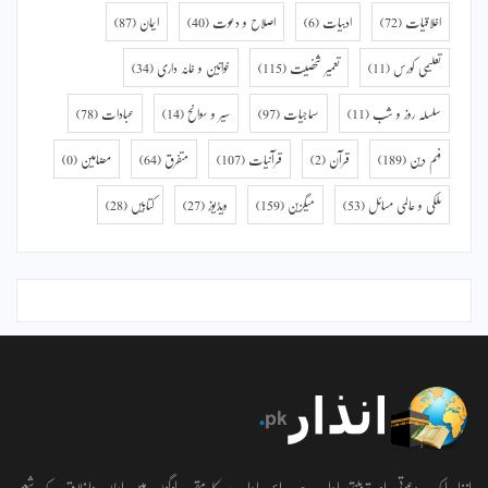
اخلاقیات
(72)
ادبیات
(6)
اصلاح و دعوت
(40)
ایمان
(87)
تعلیمی کورس
(11)
تعمیر شخصیت
(115)
خواتین و خانہ داری
(34)
سلسلہ روز و شب
(11)
سماجیات
(97)
سیر و سوانح
(14)
عبادات
(78)
فہم دین
(189)
قرآن
(2)
قرآنیات
(107)
متفرق
(64)
مضامین
(0)
ملکی و عالمی مسائل
(53)
میگزین
(159)
ویڈیوز
(27)
کتابیں
(28)
انذار ایک دعوتی اور تربیتی ادارہ ہے۔ اس ادارے کا مقصد لوگوں میں ایمان واخلاق کے شعور