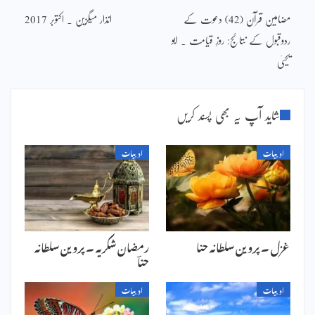
مضامین قرآن (42) دعوت کے
انذار میگزین ۔ اکتوبر 2017
ردوقبول کے نتائج: روزِ قیامت ۔ ابو
یحییٰ
شاید آپ یہ بھی پسند کریں
ادبیات
ادبیات
غزل ۔ پروین سلطانہ حنا
رمضان شکریہ ۔ پروین سلطانہ
حناؔ
ادبیات
ادبیات