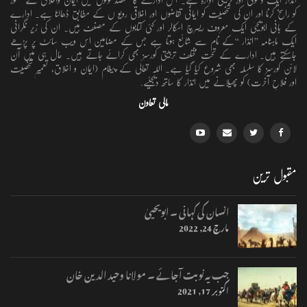
کو راسخ کرنا اور ان کی شخصیت کو ایمانی تقاضوں اور اخلاقی رویو ں کے مطابق ڈھالنا ہے۔ ادارے
کے بانی ابویحییٰ ایک معروف ریسرچ اسکالر اور کئی کتابوں کے مصنف ہیں۔ ان کی زیر نگرانی
ایک ماہنامہ ’’انذار ‘‘کے نام سے شائع ہوتا ہے جس کے مضامین اس ویب سائٹ پر پڑھے
جاسکتے ہیں۔ ادارے کے تحت مختلف تربیتی کورسز بھی کرائے جاتے ہیں۔ حال ہی میں آن
لائن کورسز کا سلسلہ بھی شروع کیا گیا ہے۔ اللہ تعالٰی کے پیغام (ایمان و اخلاق، تعمیرِ شخصیت
اور فلاحِ آخرت) کو پھیلانے میں انذار کا ساتھ دیجئیے.
مالی تعاون
مقبول ترین
انسان کی کہانی ۔ ابویحییٰ
مارچ 24, 2022
جب یہ نوبت آجائے ۔ مولانا وحید الدین خان
اکتوبر 17, 2021