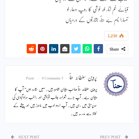
قبائے غم اتار لو، خوشی کا روپ دھار لو
تمہارا نام ہے حناؔ، بشارتوں کے درمیاں
1,230
Share
پروین سلطانہ حناؔ
0 Comments
5 Posts
پروین سلطانہ حناؔ صاحبِ دیوان شاعرہ ہیں۔ "میں ستارہ ہوں" آپ کا
دیوان ہے۔ آپ بڑے شعراء، جاذب قریشی اور راغب مرادآبادی کی
سرپرستی میں رہی ہیں۔ آپ اردو ادب میں ماسٹرز ہیں اور پیشے کے
لحاظ سے مدرسہ ہیں۔
NEXT POST
PREV POST