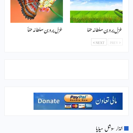
غزل پروین سلطانہ حنا
غزل پروین سلطانہ حناؔ
NEXT
PREV
انذار سوشل میڈیا