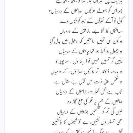
ہر ایک پل، ہر اِک جگہ خدا تو ساتھ ساتھ ہے
پھر اس کو بھولتے ہو کیوں، عدالتوں کے درمیاں؟
کوئی تو آکے نفرتوں کے زہر کو نکال دے
صداقتوں کا قحط ہے، رفاقتوں کے درمیاں
وہ کون سی تھیں ساعتیں کہ دھول میں بدل گیا
وہ پھول جو کھلا ہوا تھا چاہتوں کے درمیاں
یقین گر تمہیں نہیں تو اپنے دل سے پوچھ لو
وہ بات ڈھونڈتے ہو کیوں صراحتوں کے درمیاں
وہ شخص اپنی ذات میں کمالِ بے مثال ہے
عجب ہے گُل کھِلا ہوا، جراحتوں کے درمیاں
جہالتوں کے جسم پر قلم کی تیغ گاڑ دو
ملیں گی تم کو عظمتیں بغاوتوں کے درمیاں
سخن تمہارا دِل نشیں، ہے خو شبوؤں کا جانشین
گلاب سے مہک اٹھے، سماعتوں کے درمیاں