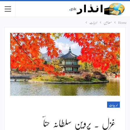
Home
مضامین
ادبیات
ادبیات
غزل ۔ پروین سلطانہ حناؔ