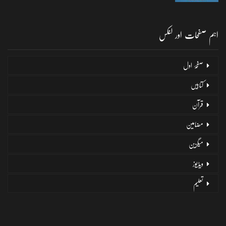
اہم صفحات اور لنکس
صفحۂ اول
کتابیں
قرآن
مضامین
میگزین
ویڈیوز
تعلیم