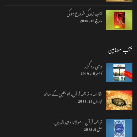
جب زندگی شروع ہوگی
مارچ 30, 2018
منتخب مضامین
وہی رہ گزر
نومبر 10, 2019
خلاصہ و ترجمہ قرآن، ابو یحییٰ کے ساتھ
اپریل 23, 2018
ترجمہ قرآن – مولانا وحیدالّدیں
مئی 5, 2018