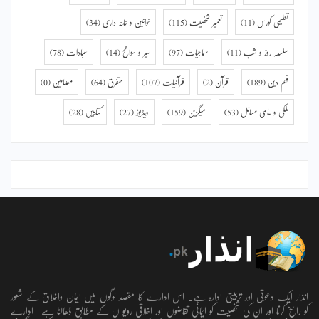
تعلیمی کورس
(11)
تعمیر شخصیت
(115)
خواتین و خانہ داری
(34)
سلسلہ روز و شب
(11)
سماجیات
(97)
سیر و سوانح
(14)
عبادات
(78)
فہم دین
(189)
قرآن
(2)
قرآنیات
(107)
متفرق
(64)
مضامین
(0)
ملکی و عالمی مسائل
(53)
میگزین
(159)
ویڈیوز
(27)
کتابیں
(28)
انذار ایک دعوتی اور تربیتی ادارہ ہے۔ اس ادارے کا مقصد لوگوں میں ایمان واخلاق کے شعور
کو راسخ کرنا اور ان کی شخصیت کو ایمانی تقاضوں اور اخلاقی رویو ں کے مطابق ڈھالنا ہے۔ ادارے