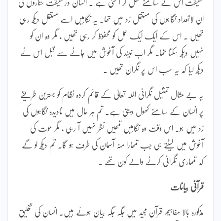
حقیقت اس کے سامنے کھل کر آ گئی ہے ۔ انسان درحقیقت ستاروں کی
ان لاتعداد نگاہوں کی مستقل زد میں تھا۔ یہ نگاہیں اسے مستقل دیکھ رہی
تھیں ۔ اس کے ایک ایک عمل کو محفوظ کر رہی تھیں ، مگر وہ ان کو
نہیں دیکھ سکتا تھا۔ مگر اب نیند کی آغوش میں جانے سے قبل اس نے
دیکھ لیا کہ یہ سب اس پر نگران تھیں ۔
یہ بے مثال تمثیل نگرانی اللہ تعالیٰ کے قائم کردہ نظام کو بہترین طریقے
پر انسان کے سامنے کھول دیتی ہے۔ تم ہر حال میں نادیدہ نگاہوں کی
زد میں ہو۔ اس وقت وہ نگاہیں تمھیں نظر نہیں آ رہی ، مگر موت کی
آغوش میں لیٹتے ہی جب تمھارا منہ آسمان کی طرف ہو گا۔ تم دیکھ لو گے
کہ تمھاری نگرانی کرنے والے کون تھے ۔
قرآنی بیانات
مذکورہ بالا مفاہیم قرآن مجید میں جگہ جگہ بیان ہوئے ہیں۔ انسان کی تخلیق