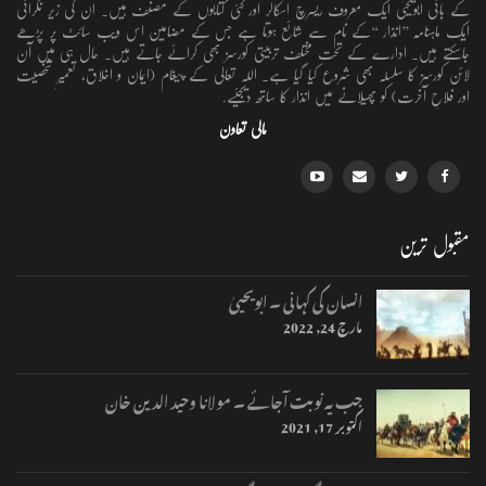
کے بانی ابویحییٰ ایک معروف ریسرچ اسکالر اور کئی کتابوں کے مصنف ہیں۔ ان کی زیر نگرانی
ایک ماہنامہ ’’انذار ‘‘کے نام سے شائع ہوتا ہے جس کے مضامین اس ویب سائٹ پر پڑھے
جاسکتے ہیں۔ ادارے کے تحت مختلف تربیتی کورسز بھی کرائے جاتے ہیں۔ حال ہی میں آن
لائن کورسز کا سلسلہ بھی شروع کیا گیا ہے۔ اللہ تعالٰی کے پیغام (ایمان و اخلاق، تعمیرِ شخصیت
اور فلاحِ آخرت) کو پھیلانے میں انذار کا ساتھ دیجئیے.
مالی تعاون
مقبول ترین
انسان کی کہانی ۔ ابویحییٰ
مارچ 24, 2022
جب یہ نوبت آجائے ۔ مولانا وحید الدین خان
اکتوبر 17, 2021