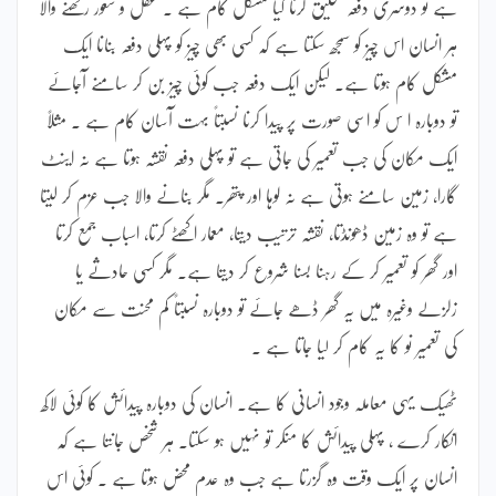
ہے تو دوسری دفعہ تخلیق کرنا کیا مشکل کام ہے ۔ عقل و شعور رکھنے والا
ہر انسان اس چیز کو سمجھ سکتا ہے کہ کسی بھی چیز کو پہلی دفعہ بنانا ایک
مشکل کام ہوتا ہے۔ لیکن ایک دفعہ جب کوئی چیز بن کر سامنے آجائے
تو دوبارہ ا س کو اسی صورت پر پیدا کرنا نسبتاً بہت آسان کام ہے ۔ مثلاً
ایک مکان کی جب تعمیر کی جاتی ہے تو پہلی دفعہ نقشہ ہوتا ہے نہ اینٹ
گارا، زمین سامنے ہوتی ہے نہ لوہا اور پتھر۔ مگر بنانے والا جب عزم کر لیتا
ہے تو وہ زمین ڈھونڈتا، نقشہ ترتیب دیتا، معمار اکھٹے کرتا، اسباب جمع کرتا
اور گھر کو تعمیر کر کے رہنا بسنا شروع کر دیتا ہے۔ مگر کسی حادثے یا
زلزلے وغیرہ میں یہ گھر ڈھے جائے تو دوبارہ نسبتاً کم محنت سے مکان
کی تعمیر نو کا یہ کام کر لیا جاتا ہے ۔
ٹھیک یہی معاملہ وجود انسانی کا ہے۔ انسان کی دوبارہ پیدائش کا کوئی لاکھ
انکار کرے ، پہلی پیدائش کا منکر تو نہیں ہو سکتا۔ ہر شخص جانتا ہے کہ
انسان پر ایک وقت وہ گزرتا ہے جب وہ عدم محض ہوتا ہے ۔ کوئی اس