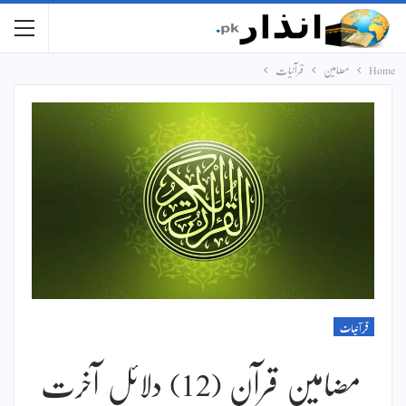
Home
مضامین
قرآنیات
قرآنیات
مضامین قرآن (12) دلائل آخرت