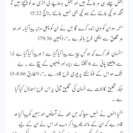
بعض پہلے ہی مر جاتے ہیں اور بعض بڑھاپے کی آخری حد کو پہنچتے ہیں تا
آنکہ وہ کچھ جاننے کے بعد کچھ بھی نہیں جانتے ۔(الحج 5:22)
’’کہہ دو ان کو وہی زندہ کرے گا جس نے ان کو پہلی مرتبہ پیدا کیا۔ اور وہ
ہر مخلوق سے اچھی طرح باخبر ہے ۔‘‘، (یسین 79:36)
’’انسان غور کرے کہ وہ کس چیز سے پیدا کیا گیا ہے ! وہ پیدا کیا گیا ہے ذرا
سے اچھلتے پانی سے جو نکلتا ہے ریڑھ اور پسلیوں کے بیچ سے ۔ بے
شک وہ اس کے لوٹا سکنے پر پوری طرح قادر ہے ۔‘‘، (الطارق 8:86-5)
جبکہ تخلیق کائنات سے انسان کی تخلیق ثانی پر اس طرح استدلال کیا گیا
ہے ۔
’’کیا انہوں نے نہیں سوچا کہ جس اللہ نے آسمانوں اور زمین کو پیدا کیا وہ
قادر ہے کہ ان کے مانند پھر پیدا کر دے اور اس نے ان کے لیے