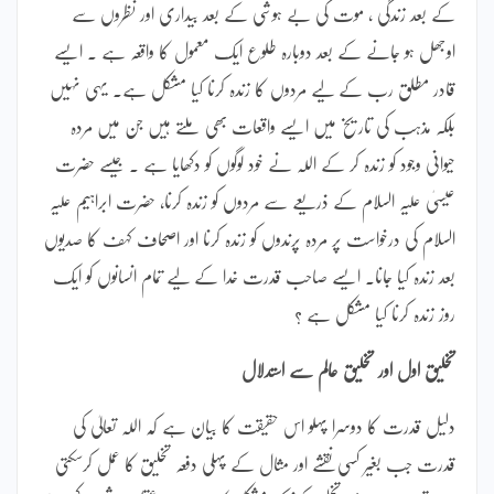
کے بعد زندگی ، موت کی بے ہوشی کے بعد بیداری اور نظروں سے
اوجھل ہو جانے کے بعد دوبارہ طلوع ایک معمول کا واقعہ ہے ۔ ایسے
قادر مطلق رب کے لیے مردوں کا زندہ کرنا کیا مشکل ہے۔ یہی نہیں
بلکہ مذہب کی تاریخ میں ایسے واقعات بھی ملتے ہیں جن میں مردہ
حیوانی وجود کو زندہ کر کے اللہ نے خود لوگوں کو دکھایا ہے ۔ جیسے حضرت
عیسیٰ علیہ السلام کے ذریعے سے مردوں کو زندہ کرنا، حضرت ابراہیم علیہ
السلام کی درخواست پر مردہ پرندوں کو زندہ کرنا اور اصحاف کہف کا صدیوں
بعد زندہ کیا جانا۔ ایسے صاحب قدرت خدا کے لیے تمام انسانوں کو ایک
روز زندہ کرنا کیا مشکل ہے ؟
تخلیق اول اور تخلیق عالم سے استدلال
دلیل قدرت کا دوسرا پہلو اس حقیقت کا بیان ہے کہ اللہ تعالیٰ کی
قدرت جب بغیر کسی نقشے اور مثال کے پہلی دفعہ تخلیق کا عمل کرسکتی