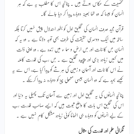
شخصیت کے عکاس ہوتے ہیں ۔ چنانچہ اس کا مطلب یہ ہے کہ ہر
انسان کو جیسا کہ وہ تھا بعینہٖ دوبارہ پیدا کر دیا جائے گا۔
قرآن مجید صرف انسان کی تخلیق اول کو بطور استدلال پیش نہیں کرتا بلکہ
ساتھ میں ایک دوسری حقیقت کی طرف بھی توجہ دلاتا ہے ۔ وہ یہ کہ
انسان جس کائنات اور جس ارض و سما ء میں زندہ ہے ، وہ اپنی ذات
میں کہیں زیادہ بڑی اور پیچیدہ تخلیق ہے ۔ جس رب کی قدرت کاملہ
نے اس کائنات اور آسمان و زمین کی ہر شے کو پیدا کیا ہے، اس سے یہ
کیسے بعید ہے کہ وہ انسان جیسی معمولی چیز کو دوبارہ نہ پیدا کرسکے ۔
چنانچہ انسانوں کی یہ تخلیق اول اور زمین سے آسمان تک پھیلی یہ دنیا اور
اس کی تخلیق اس بات کا واضح ثبوت ہیں کہ ایسے صاحب قدرت رب
کے لیے انسانوں کو دوبارہ جی اٹھانا کوئی زیادہ مشکل کام نہیں ہے ۔
نگرانی علم اور قدرت کی مثال