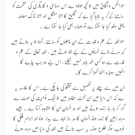
۲) انفس و آفاق میں جو کچھ موجود ہے اس صناعی و کاریگری کی عظمت کو
سامنے رکھ کر یہ بتایا گیا ہے کہ تخلیق کا اتنا مشکل اور اتنا نازک معاملہ
پہلی دفعہ کیا جا سکتا ہے تو دوبارہ بھی کیا جا سکتا ہے ۔
۳) اللہ کے علم و قدرت کے ان پہلوؤں کو سامنے رکھنا جو یہ بتاتے ہیں
کہ مرنے والے انسانوں کے لیے فنا ہوتے ہیں ، اللہ تعالیٰ کے علم و
قدرت سے وہ کسی طور باہر نہیں نکلتے ، اس لیے وہ جب چاہے گا
انھیں دوبارہ اٹھا کھڑا کرے گا۔
ان میں سے پہلے پر تفصیل سے گفتگو کی جا چکی ہے۔ اس کا خلاصہ یہ
ہے کہ اس دنیا میں ان گنت مظاہر ہیں جو ایک نوعیت کی موت سے
گزر کر بار بار زندہ ہوتے ہیں اور ہر انسان ان کا مشاہدہ کرتا ہے ۔ جیسے
مردہ زمین کا زندہ ہونا، انسان کا ہر روز نیند سے بیدار ہونا اور اجرام فلکی کا
غروب ہوکر طلوع ہونا۔ یہ سب بتاتے ہیں اللہ کی دنیا میں مردہ ہونے