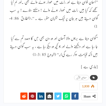
’’آسمان گواہی دیتا ہے اور رات میں نمودار ہونے والے بھی ۔اور تم کیا
سمجھے کہ کیا ہیں رات میں نمودار ہونے والے ! دمکتے ستارے ! یہ سب
گواہی دیتے ہیں ہر جان پر ایک نگہبان مقرر ہے ۔ ‘‘، (الطارق 86: 4-
1)
’’گواہی دیتا ہے برجوں والا آسمان اور وہ دن بھی جس کا وعدہ تم سے کیا
جا رہا ہے اور دیکھنے والے اور جو کچھ وہ دیکھ رہا ہے ، یہ سب گواہی دیتے
ہیں (کہ قیامت ہوکر رہے گی)۔‘‘ (البروج 85 :3-1)
[جاری ہے ]
مضامین قرآن
1,930
Share