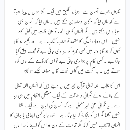
تاروں بھرے آسمان سے دوبارہ تخلیق میں ایک اگلا سوال یہ پیدا ہوجاتا
ہے کہ مان لیا کہ مکان دوبارہ بن سکتے ہیں ۔ مان لیا کہ انسان بھی
دوبارہ بن سکتے ہیں۔ مگر انسان کو جی اٹھانا تو اپنی ذات میں کوئی کام
نہیں ۔ اس دوبارہ زندگی کا مقصد تو حساب کتاب ہے ۔ وہ کیسے ہو گا؟
کیوں کر ہو گا؟ دنیا میں کسی مجرم کو سزا دی جاتی ہے تو ثبوت پیش کیا
جاتا ہے ۔ کسی کام پر جزا دی جاتی ہے تو اس کارنامے کے دس گواہ
ہوتے ہیں ۔ یہ آخرت میں گواہی ثبوت کا یہ معاملہ کیسے ہو گا؟
اس کا جواب اللہ تعالیٰ قرآن مجید میں یہ دیتے ہیں کہ انسان اللہ تعالیٰ
کے بنائے ہوئے نگرانی و حفاظت کے ایک مستقل انتظام میں جی رہا
ہے۔ یہ نگرانی اتنی غیر معمولی ہے کہ انسان کی زبان سے ایک لفظ
نہیں نکلتا مگر اس کو ریکارڈ کر لیا جاتا ہے ۔ ذرہ برابر کسی اچھائی یا برائی کا
انسان ارتکاب نہیں کرتا، مگر قیامت کے دن وہ اس کو اپنے نامہ اعمال