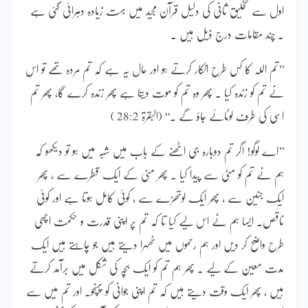
اول سے تخلیق ثانی کی دلیل قرآن مجید میں بہت زیادہ دہرائی گئی ہے
۔ چند مقامات درج ذیل ہیں ۔
’’تم اللہ کا کس طرح انکار کرتے ہو اور حال یہ ہے کہ تم مردہ تھے تو اس
نے تم کو زندہ کیا ۔ پھر وہ تم کو موت دیتا ہے پھر زندہ کرے گا، پھر تم
اسی کی طرف لوٹائے جاؤ گے ۔‘‘ (البقرۃ 28:2 )
’’اے لوگو! اگر تم دوبارہ جی اٹھنے کے باب میں شبہ میں ہو تو دیکھو کہ
ہم نے تم کو مٹی سے پیدا کیا ۔ پھر منی کے ایک قطرے سے ، پھر
ایک جنین سے ، پھر ایک لوتھڑے سے ، کوئی کامل ہوتا ہے اور کوئی
ناقص۔ ایسا ہم نے اس لیے کیا تا کہ تم پر اپنی قدرت و حکمت اچھی
طرح واضح کر دیں اور ہم رحموں میں ٹھہرا دیتے ہیں جو چاہتے ہیں ایک
مدت معین کے لیے ۔ پھر ہم تم کو ایک بچہ کی شکل میں برآمد کرتے
ہیں ، پھر ایک وقت دیتے ہیں کہ تم اپنی جوانی کو پہنچو۔ اور تم میں سے