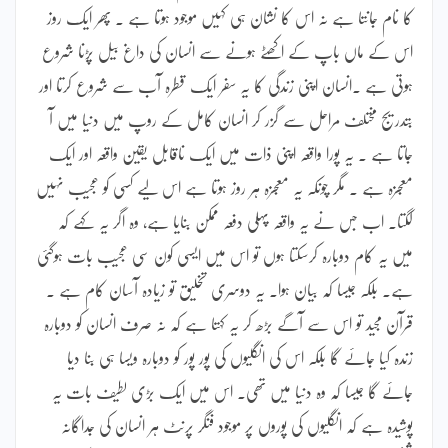
کا نام جانتا ہے نہ اس کا نشان ہی کہیں موجود ہوتا ہے ۔ پھر ایک روز
اس کے ماں باپ کے اکھٹے ہونے سے انسان کی داغ بیل پڑنا شروع
ہوتی ہے ۔انسان اپنی زندگی کا یہ سفر ایک قطرہ آب سے شروع کرتا اور
بتدریج مختلف مراحل سے گزر کر انسان کامل کے روپ میں دنیا میں آ
جاتا ہے ۔ یہ پورا واقعہ اپنی ذات میں ایک ناقابل یقین واقعہ اور ایک
معجزہ ہے ۔ مگر چونکہ یہ معجزہ ہر روز ہوتا ہے اس لیے کسی کو عجیب نہیں
لگتا۔ اب جس نے یہ واقعہ پہلی دفعہ ممکن بنایا ہے، وہ اگر یہ کہے کہ
میں یہ کام دوبارہ کرسکتا ہوں تو اس میں ایسی کون سی عجیب بات ہوگئی
ہے۔ بلکہ جیسا کہ بیان ہوا۔ یہ دوسری تخلیق تو زیادہ آسان کام ہے ۔
قرآن مجید تو اس سے آگے بڑھ کر یہ کہتا ہے کہ نہ صرف انسان کو دوبارہ
زندہ کیا جائے گا بلکہ اس کی انگلیوں کی پور پور کو دوبارہ ویسا ہی بنا دیا
جائے گا جیسا کہ وہ دنیا میں تھی۔ اس میں ایک بڑی لطیف بات یہ
پوشیدہ ہے کہ انگلیوں کی پوروں پر موجود فنگر پرنٹ ہر انسان کی جداگانہ