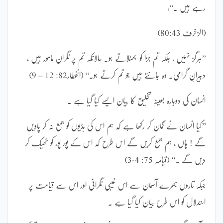
رہے ہیں ۔‘‘،
(الزخرف 80:43)
’’ہرگز نہیں ، بلکہ تم جزا کو جھٹلاتے ہو۔ حالانکہ تم پر نگران مامور ہیں ،
دبیرانِ گرامی۔ وہ جانتے ہیں جو تم کرتے ہو۔‘‘ (انفطار82: 12 – 9)
انسان کی دوبارہ بعینہٖ تخلیق کا بیان ایسے کیا گیا ہے ۔
’’کیا انسان نے گمان کر رکھا ہے کہ ہم اس کی ہڈیوں کو جمع نہ کر پاویں
گے ! ہاں ، ہم جمع کریں گے اس طرح کہ اس کے پور پور کو ٹھیک کر
دیں گے ۔‘‘ (قیامہ 75: 4-3)
جبکہ تاروں بھرے آسمان سے اس غیبی نگرانی اور اس سے قیامت پر
استدلال کو اس طرح بیان کیا گیا ہے ۔