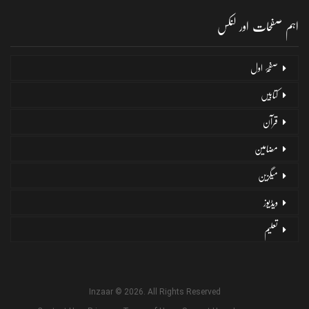
اہم صفحات اور لنکس
صفحۂ اول
کتابیں
قرآن
مضامین
میگزین
ویڈیوز
تعلیم
Inzaar © 2026. All Rights Reserved