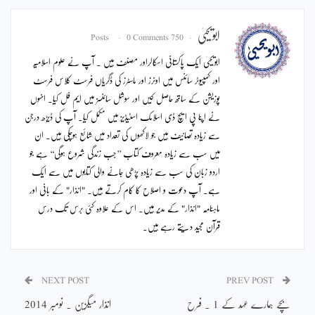
ابویحییٰ
0 Comments
750 Posts
ابویحییٰ ایک پاکستانی اسکالراور مصنف ہیں ۔ آپ نے علوم اسلامیہ
اور کمپیوٹر سائنس میں اونرز اور ماسٹرز کی ڈگریاں فرسٹ کلاس فرسٹ
پوزیشن کے ساتھ حاصل کیں اور سوشل سائنسز میں ایم فل کیا۔ انہوں
نے اپنا پی ایچ ڈی اسلامک اسٹیڈیز میں مکمل کیا۔ آپ کی ڈیڑھ درجن
سے زیادہ تصانیف ہیں جو لاکھوں کی تعداد میں شائع ہوچکی ہیں۔ ان
میں سب سے زیادہ معروف کتاب ’’جب زندگی شروع ہوگی‘‘ ہے جو
اردو زبان کی سب سے زیادہ پڑھی جانے والی کتابوں میں سے ایک
ہے۔ آپ دعوت و اصلاح کا کام کرتے ہیں۔ "انذار" کے بانی اور
ماہنامہ "انذار" کے مدیر ہیں۔ اس کے علاوہ کئی برس تک درس
قرآن مجید دیتے رہے ہیں۔
NEXT POST
PREV POST
بچے ہمارے عہد کے 1 ۔ فرح
انذار میگزین ۔ نومبر 2014