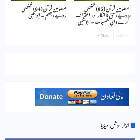
مضامین قرآن (85) شخصی
مضامین قرآن (84) شخصی
رویے : حق کا انکار اور اعتراف
رویے : حِلم ۔ ابویحییٰ
کرنے والی نفسیات ۔ ابویحییٰ
NEXT
PREV
انذار سوشل میڈیا