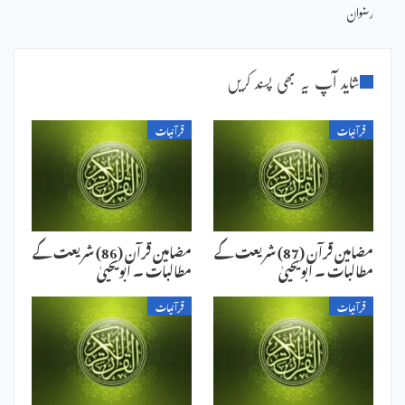
رضوان
شاید آپ یہ بھی پسند کریں
قرآنیات
قرآنیات
مضامین قرآن (87) شریعت کے
مضامین قرآن (86) شریعت کے
مطالبات ۔ ابویحییٰ
مطالبات ۔ ابویحییٰ
قرآنیات
قرآنیات