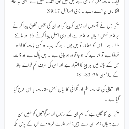
ایک مدت مقرر کر رکھی ہے جس میں کوئی شک نہیں ہے لیکن یہ ظالم
انکا رہی پر اڑے رہے ۔ (بنی اسرائیل 99:17)
’’کیا جس نے آسمانوں اور زمین کو پیدا کیا وہ ان کی جیسی مخلوق پیدا کر نے
پر قادر نہیں ! ہاں وہ قادر ہے اور وہی اصل پیدا کرنے والا اور جاننے
والا ہے ۔ اس کا معاملہ تو بس یوں ہے کہ جب وہ کسی بات کا ارادہ
فرماتا ہے تو کہتا ہے کہ ہو جا تو وہ ہو جاتی ہے ۔ پس پاک ہے وہ ذات
جس کے ہاتھ میں ہر چیز کا اختیار ہے اور اسی کی طرف تم لوٹائے جاؤ
گے ۔(یسین 36: 83-81)
اللہ تعالیٰ کی قدرت علم اور نگرانی کا بیان بعض مقامات پر اس طرح کیا
گیا ہے ۔
’’کیا ان کا گمان ہے کہ ہم ان کے رازوں اور سرگوشیوں کو نہیں سن
رہے؟ ہاں (ہم سن رہے ہیں) اور ہمارے فرستادے ان کے پاس لکھ