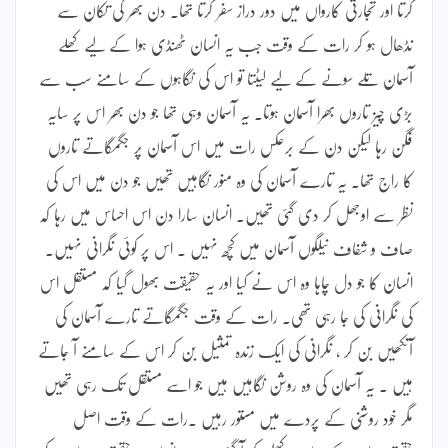
کرتا اور تجارتی کارواں میں دور دراز سفر کرتا تھا۔ دن بھر کی تکان سے
نڈھال ہو کر رات کے وقت جب یہ انسان ٹھنڈی ہوا کے لیے کھلے
آسمان تلے سونے کے لیے لیٹتا تو اس کی نگاہوں کے سامنے سب سے
بڑی چیز تاروں بھرا آسمان ہوتا۔ یہ آسمان وہی تھا جو دن بھر اس پر سایہ
فگن رہا لیکن دن کے برعکس رات میں اس آسمان پر جگمگاتے تاروں
کا راج تھا۔ یہ تارے آسمان کی وہ منور نگاہیں تھیں جو دن میں اس کی
نظر سے اوجھل کر دی گئی تھیں۔ انسان سارا دن اس احساس میں رہا کہ
صاف و شفاف نیلگوں آسمان میں کچھ نہیں ۔ اس پر کوئی نگرانی نہیں۔
انسان کا جو دل چاہا وہ اس نے کیا اور یہ حقیقت بھول گیا کہ مستقل اس
کی نگرانی کی جا رہی تھی۔ رات کے وقت جگمگاتے تارے آسمان کی
آنکھیں بن کر ، نگرانی کی ایک زندہ تمثیل بن کر اس کے سامنے آ جاتے
ہیں ۔ یہ آسمان کی وہ روشن نگاہیں ہیں جو اسے مستقل تک رہی تھیں
مگر خود روشنی کے پردے میں مستور رہیں ۔رات کے وقت اصل