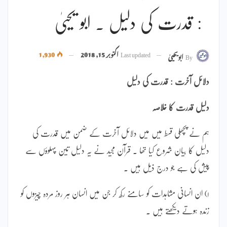
: قدرت کی دلیل ۔ ابو یحییٰ
Last updated
اکتوبر 15, 2018
1,930
By
ابویحییٰ
دلائل آخرت : قدرت کی دلیل
دلیل قدرت کا خلاصہ
ہم نے پچھلی قسط میں میں دلائل آخرت کے ضمن میں قدرت کی
دلیل کا بیان شروع کیا تھا ۔ قرآن مجید نے یہ دلیل تین پہلوؤں سے
پیش کی ہے جو درج ذیل ہیں ۔
۱) ان انسانی مشاہدات کو سامنے رکھ کر جن میں انسان ہر روز مردہ چیزوں کو
زندہ ہوتے دیکھتے ہیں ۔