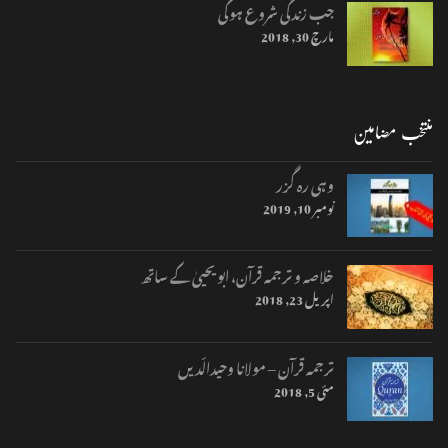
جب زندگی شروع ہوگی
مارچ 30, 2018
منتخب مضامین
وہی رہ گزر
نومبر 10, 2019
خلاصہ و ترجمہ قرآن، ابو یحییٰ کے ساتھ
اپریل 23, 2018
ترجمہ قرآن – مولانا وحیدالّدیں
مئی 5, 2018