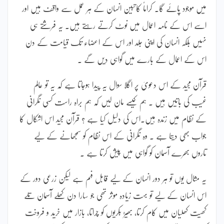
میں موجود پائے گا۔ کراماً کاتبین انسان کے ہر عمل سے واقف ہیں اور
اسے اس کے نامہ اعمال میں نوٹ کرتے رہتے ہیں۔ یہ فرشتے ہی
نہیں بلکہ انسان کی اپنی جلد اور اس کے اعضاء تک قیامت کے دن
اس کے اعمال کے بارے میں گواہی دیں گے ۔
قرآن مجید کے اس دعویٰ پر اگلا سوال یہ پیدا ہوجاتا ہے کہ یہ تو عالم
غیب کی باتیں ہیں ۔ ہم کیسے مان لیں کہ ہم براہ راست کسی نگرانی
کے نظام میں زندہ ہیں۔اس کی دلیل کیا ہے ؟ قرآن مجید اس اشکال کا
جواب بھی دیتا ہے ۔ وہ نگرانی کے اس نظام کو سمجھانے کے لیے
تاروں بھرے آسمان کو گواہی میں پیش کرتا ہے ۔
یہ مثال یوں تو ہر دور انسان کے لیے قابل فہم ہے لیکن زرعی دور کے
اس انسان کے لیے تو بہت زیادہ موثر تھی جو سارا دن کھلے آسمان تلے
کھیت کھلیان میں کام کرتا، بھیڑ بکریوں کو چراتا، بازار میں خرید و فروخت