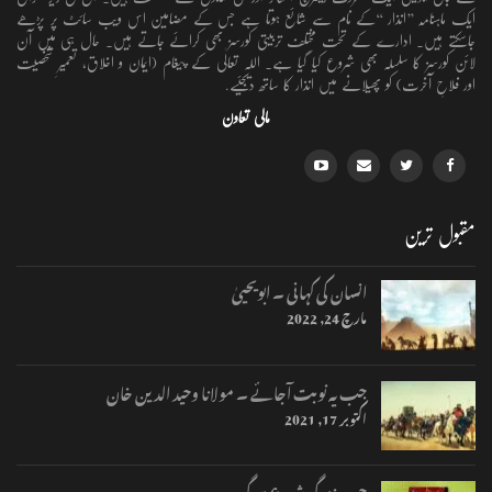
ایک ماہنامہ ’’انذار ‘‘کے نام سے شائع ہوتا ہے جس کے مضامین اس ویب سائٹ پر پڑھے
جاسکتے ہیں۔ ادارے کے تحت مختلف تربیتی کورسز بھی کرائے جاتے ہیں۔ حال ہی میں آن
لائن کورسز کا سلسلہ بھی شروع کیا گیا ہے۔ اللہ تعالٰی کے پیغام (ایمان و اخلاق، تعمیرِ شخصیت
اور فلاحِ آخرت) کو پھیلانے میں انذار کا ساتھ دیجئیے.
مالی تعاون
مقبول ترین
انسان کی کہانی ۔ ابویحییٰ
مارچ 24, 2022
جب یہ نوبت آجائے ۔ مولانا وحید الدین خان
اکتوبر 17, 2021
جب زندگی شروع ہوگی