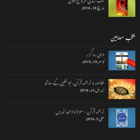
مارچ 30, 2018
منتخب مضامین
وہی رہ گزر
نومبر 10, 2019
خلاصہ و ترجمہ قرآن، ابو یحییٰ کے ساتھ
اپریل 23, 2018
ترجمہ قرآن – مولانا وحیدالّدیں
مئی 5, 2018