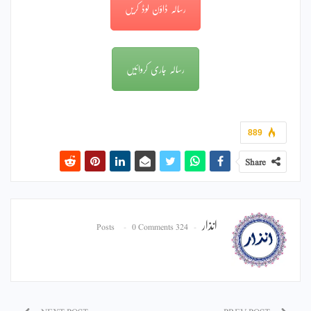
رسالہ ڈاؤن لوڈ کریں
رسالہ جاری کروائیں
889
Share
انذار
0 Comments
324 Posts