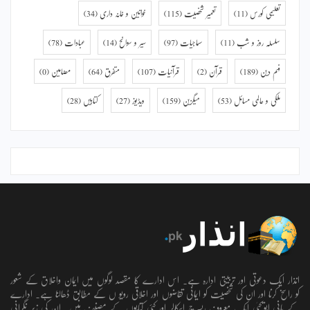
تعلیمی کورس
(11)
تعمیر شخصیت
(115)
خواتین و خانہ داری
(34)
سلسلہ روز و شب
(11)
سماجیات
(97)
سیر و سوانح
(14)
عبادات
(78)
فہم دین
(189)
قرآن
(2)
قرآنیات
(107)
متفرق
(64)
مضامین
(0)
ملکی و عالمی مسائل
(53)
میگزین
(159)
ویڈیوز
(27)
کتابیں
(28)
انذار ایک دعوتی اور تربیتی ادارہ ہے۔ اس ادارے کا مقصد لوگوں میں ایمان واخلاق کے شعور
کو راسخ کرنا اور ان کی شخصیت کو ایمانی تقاضوں اور اخلاقی رویو ں کے مطابق ڈھالنا ہے۔ ادارے
کے بانی ابویحییٰ ایک معروف ریسرچ اسکالر اور کئی کتابوں کے مصنف ہیں۔ ان کی زیر نگرانی