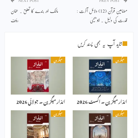
NEXT POST
PREV POST
مضامین قرآن (12) دلائل آخرت :
مالک اور بندے کا تعلق ۔ عفان
قدرت کی دلیل ۔ ابو یحییٰ
رؤف
شاید آپ یہ بھی پسند کریں
میگزین
میگزین
انذار میگزین ۔ اگست 2026
انذار میگزین ۔ جولائی 2026
میگزین
میگزین