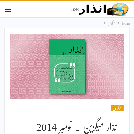
Home
میگزین
میگزین
انذار میگزین ۔ نومبر 2014