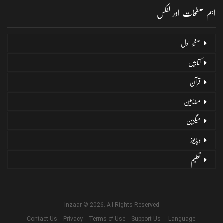
اہم صفحات اور لنکس
صفحۂ اول
کتابیں
قرآن
مضامین
میگزین
ویڈیوز
تعلیم
Inzaar © 2026. All Rights Reserved
Contact Us
Privacy
Terms of Use
Support Us
Language: