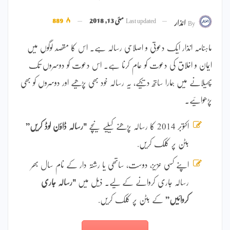
Last updated
مئی 13, 2018
889
By
انذار
ماہنامہ انذار ایک دعوتی و اصلاحی رسالہ ہے۔ اس کا مقصد لوگوں میں
ایمان و اخلاق کی دعوت کو عام کرنا ہے۔ اس دعوت کو دوسروں تک
پھیلانے میں ہمارا ساتھ دیجیے، یہ رسالہ خود بھی پڑھیے اور دوسروں کو بھی
پڑھوائیے۔
اکتوبر 2014 کا رسالہ پڑھنے کیلیے نیچے
"رسالہ ڈاؤن لوڈ کریں”
بٹن پر کلک کریں.
اپنے کسی عزیز، دوست، ساتھی یا رشتہ دار کے نام سال بھر
رسالہ جاری کروانے کے لیے۔ ذیل میں
"رسالہ جاری
کروائیں”
کے بٹن پر کلک کریں.