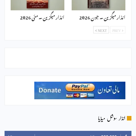
انذار میگزین ۔ جون 2026
انذار میگزین ۔ مئی 2026
NEXT
PREV
انذار سوشل میڈیا