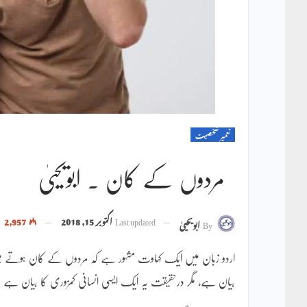
تعمیر شخصیت
مردوں کے کان ۔ ابویحییٰ
Last updated
اکتوبر 15, 2018
2,957
By
ابویحییٰ
اردو زبان میں ایک کہاوت مشہور ہے کہ مردوں کے کان ہوتے ہیں
بیان ہے، مگر درحقیقت یہ ایک ایسی انسانی کمزوری کا بیان ہے جس پر