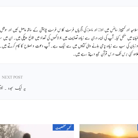
لامیہ اور کمپیوٹر سائنس میں اونرز اور ماسٹرز کی ڈگریاں فرسٹ کلاس فرسٹ پوزیشن کے ساتھ حاصل کیں اور سوشل
ٹیڈیز میں مکمل کیا۔ آپ کی ڈیڑھ درجن سے زیادہ تصانیف ہیں جو لاکھوں کی تعداد میں شائع ہوچکی ہیں۔ ان میں
دو زبان کی سب سے زیادہ پڑھی جانے والی کتابوں میں سے ایک ہے۔ آپ دعوت و اصلاح کا کام کرتے ہیں۔
ے علاوہ کئی برس تک درس قرآن مجید دیتے رہے ہیں۔
NEXT POST
یہ ایک سجدہ ۔ ابویح
تعمیر شخصیت