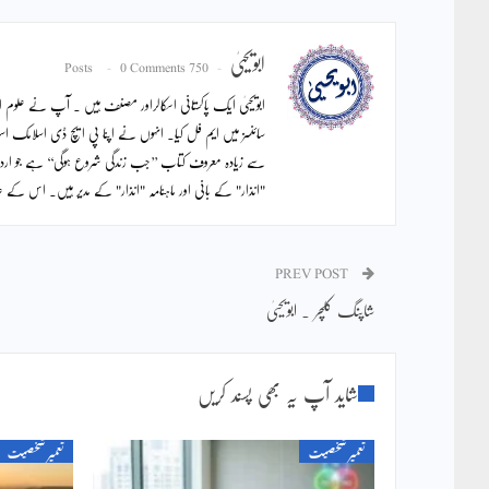
ابویحییٰ
0 Comments
750 Posts
ابویحییٰ ایک پاکستانی اسکالراور مصنف ہیں ۔ آپ نے علوم اس
سائنسز میں ایم فل کیا۔ انہوں نے اپنا پی ایچ ڈی اسلامک اس
سے زیادہ معروف کتاب ’’جب زندگی شروع ہوگی‘‘ ہے جو ار
"انذار" کے بانی اور ماہنامہ "انذار" کے مدیر ہیں۔ اس ک
PREV POST
شاپنگ کلچر ۔ ابویحییٰ
شاید آپ یہ بھی پسند کریں
تعمیر شخصیت
تعمیر شخصیت