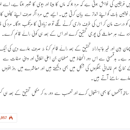
ین کی خواہش ہوتی ہے کہ مرد جو کہ ماں کا بیٹا اور بیوی کا شوہر ہوتا ہے، اسے اپ
اتین بات کو اپنے انداز سے بیان کرتی ہیں۔ ایسے میں مرد اگر صرف اپنے کانوں کا
توں کو درست مان کر اس کی طرف داری کرنے لگے تو وہ زیادتی کا مرتکب ہوگا۔ مرد کی ذ
ائزہ لے، ہر معاملے کی پوری تحقیق کرے اور اس کے بعد ہی کوئی رائے قائم کرے۔
ان بین اور غیر جانبدارانہ تحقیق کے بعد رائے قائم کرنا نہ صرف ہمارے دین کی ایک
ضہ ہے۔ بدقسمتی سے اس دور انحطاط میں مسلمان جن اعلیٰ اخلاقی اور دینی صفات سے
ج ہم خاندانی جھگڑوں کی شکل میں بھی دیکھتے ہیں اور معاشرے میں روز افزوں
وز ہمارے سامنے آتے ہیں۔
اتھ آنکھوں کا بھی استعمال کرے اور تعصب سے دور رہ کر مکمل تحقیق کے بعد ہی ک
,957