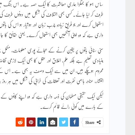
ساس بہو کا جھگڑا ہماری معاشرت کا ایک حصہ ہے۔ اس جنگ میں فریق
طرف کر لیا جائے۔ کسی بھی اختلاف کی شکل میں دونوں طرف کی خو
استعمال کرے اور جو فریق زیادہ چرب زبان اور ہوشیار ہو اس کی با
داری ہے کہ وہ اپنی آنکھیں بھی استعمال کرے۔ یعنی حقائق کا ج
سنی سنائی باتوں پر یقین کرنے کے بجائے پوری معلومات، مکمل چھ
بنیادی تعلیم ہے بلکہ علم، اخلاق اور عقل کا بھی ایک لازمی تقا
محروم ہوچکے ہیں، ان میں سے ایک وصف یہ بھی ہے۔ اس کے نتائ
انتشار، عناد، باہمی نفرت اور تعلقات کی خرابی کی شکل میں ہر ر
لیکن ایک حقیقی مسلمان کی ذمہ داری ہے کہ وہ اپنے کانوں کے س
کے بارے میں کوئی رائے قائم کرے۔
Share