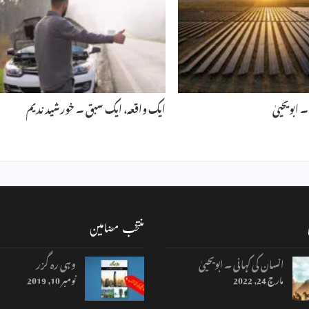
ابویحییٰ
ایک واقعہ، ایک سبق ۔ خورشید ندیم
منتخب مضامین
انسان کی کہانی ۔ ابویحییٰ
وہی رہ گزر
مارچ 24, 2022
نومبر 10, 2019