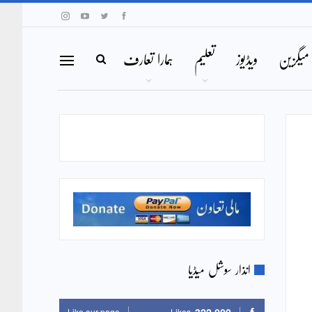
میگزین
ویڈیوز
تعلیم
ہمارا تعارف
انذار سوشل میڈیا
Like our page
Likes