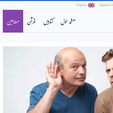
English
Support U
صفحۂ اول
کتابیں
قرآن
مضامین