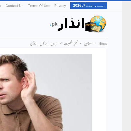
جمعہ, اگست 7, 2026
s
Contact Us
Terms Of Use
Privacy
Home
مضامین
تعمیر شخصیت
مردوں کے کان ۔ ابویحییٰ