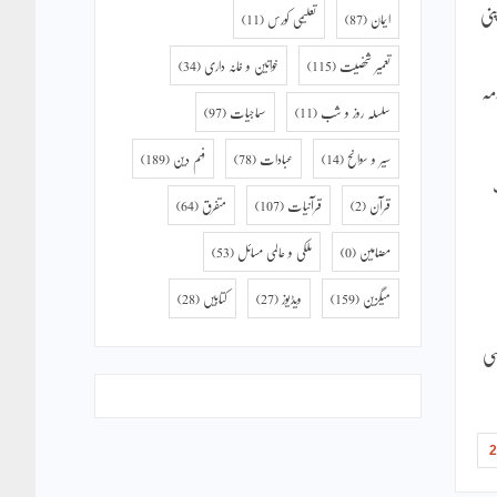
نی
ایمان
(87)
تعلیمی کورس
(11)
تعمیر شخصیت
(115)
خواتین و خانہ داری
(34)
مہ
سلسلہ روز و شب
(11)
سماجیات
(97)
سیر و سوانح
(14)
عبادات
(78)
فہم دین
(189)
قرآن
(2)
قرآنیات
(107)
متفرق
(64)
مضامین
(0)
ملکی و عالمی مسائل
(53)
میگزین
(159)
ویڈیوز
(27)
کتابیں
(28)
سی
2