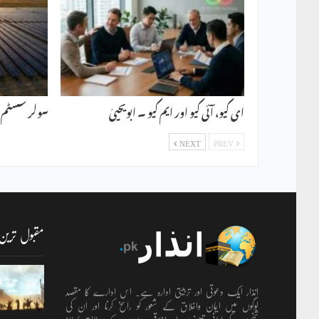
ای کیو، آئی کیو اور ایم کیو ۔ ابویحییٰ
سولر سسٹم ۔ 
NEXT
PREV
مقبول ترین
انذار ایک دعوتی اور تربیتی ادارہ ہے۔ اس ادارے کا مقصد
لوگوں میں ایمان واخلاق کے شعور کو راسخ کرنا اور ان کی