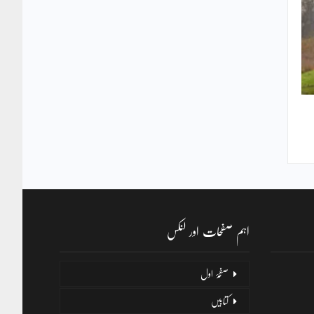
اہم صفحات اور لنکس
صفحۂ اول
کتابیں