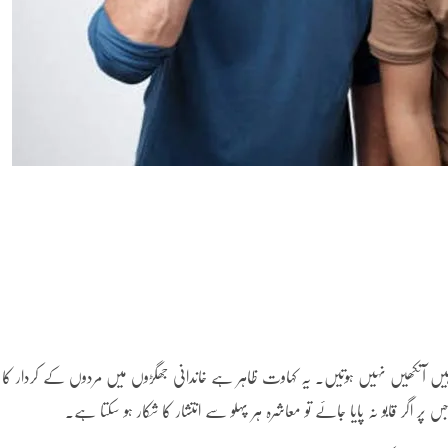
 آنکھیں نہیں ہوتیں۔ یہ کہاوت ظاہر ہے خاندانی جھگڑوں میں مردوں کے کردار کا
 اگر قابو نہ پایا جائے تو معاشرہ ہر پہلو سے انتشار کا شکار ہو سکتا ہے۔