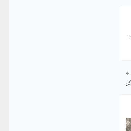
 سب
ییٰ