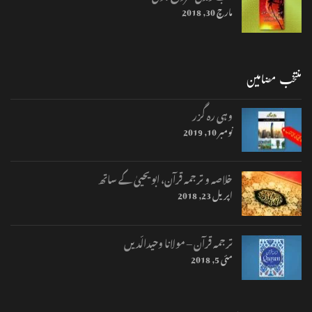
مارچ 30, 2018
منتخب مضامین
وہی رہ گزر
نومبر 10, 2019
خلاصہ و ترجمہ قرآن، ابو یحییٰ کے ساتھ
اپریل 23, 2018
ترجمہ قرآن – مولانا وحیدالّدیں
مئی 5, 2018