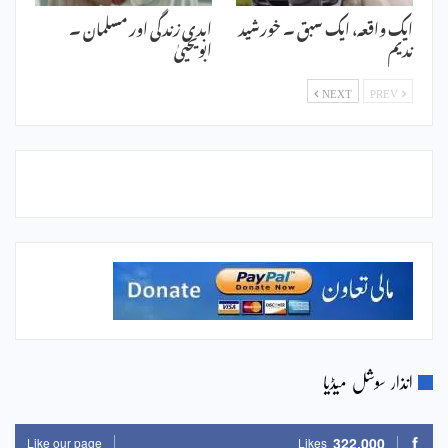
ایک واقعہ، ایک سبق ۔ خورشید
ابدی زندگی اور مسلمان ۔
ندیم
ابویحییٰ
NEXT
PREV
انذار سوشل میڈیا
322,000
Like our page
Likes