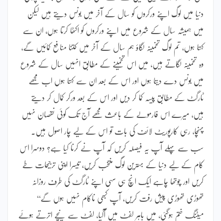
دنیا میں لوگ اپنے ورکروں کو سال کے آخر میں بونس دیتے ہیں لیکن
میں ہمیشہ سال کے شروع میں اپنے ورکروں کو اکٹھا کرتا ہوں، ان سے
کہتا ہوں، تم لوگ تخمینہ لگاؤ ہم سال کے آخر میں کتنا منافع کمائیں گے،
وہ تخمینہ لگاتے ہیں، میں اس تخمینے کے مطابق انہیں سال کے شروع
میں بونس دے دیتا ہوں اور اس کے بعد ان سے کہتا ہوں اب مجھے
ٹارگٹ کے مطابق پیسہ کما کر دیں اور اس کے بعد ورکر کمال کر دیتے
ہیں، میرے اس فارمولے کے باعث مجھے آج تک کوئی نقصان نہیں
پہنچا، رہی کارپوریٹ لائف کی بات تو اس کے لیے چار اصول ہیں۔
سب سے پہلے آپ یہ فیصلہ کریں کہ آپ نے کرنا کیا ہے؟ دوسرا اس
کام کے لیے دنیا کے بہترین لوگ منتخب کریں، تیسرا اپنی ترجیحات طے
کریں اور چوتھا چاہے ایک انچ ہی سہی اپنے ٹارگٹ کی طرف روزانہ
تھوڑی تھوڑی پیش رفت کریں، آپ کبھی ناکام نہیں ہوں گے‘‘
میٹنگ ختم ہوگئی، میں باہر لفٹ میں آگیا، لفٹ سے نیچے اترتے ہوئے