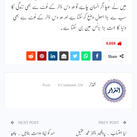
میں نے سوچا اگر انسان چاہے تو وہ دس ڈالر کے نوٹ سے بھی زندگی کا
سب سے بڑا اصول وضع کرسکتا ہے اور وہ دس ڈالر کے نوٹ سے بھی
دنیا کا بہت بڑا بزنس مین بن سکتا ہے۔
8,668
Share
انذار
0 Comments
324 Posts
NEXT POST
PREV POST
نیا احتساب ۔ پروفیسر ڈاکٹر محمد عقیل
حسد کو اپنا دوست بنائیں ۔ جاوید