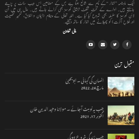
ایک ماہنامہ ’’انذار ‘‘کے نام سے شائع ہوتا ہے جس کے مضامین اس ویب سائٹ پر پڑھے
جاسکتے ہیں۔ ادارے کے تحت مختلف تربیتی کورسز بھی کرائے جاتے ہیں۔ حال ہی میں آن
لائن کورسز کا سلسلہ بھی شروع کیا گیا ہے۔ اللہ تعالٰی کے پیغام (ایمان و اخلاق، تعمیرِ شخصیت
اور فلاحِ آخرت) کو پھیلانے میں انذار کا ساتھ دیجئیے.
مالی تعاون
مقبول ترین
انسان کی کہانی ۔ ابویحییٰ
مارچ 24, 2022
جب یہ نوبت آجائے ۔ مولانا وحید الدین خان
اکتوبر 17, 2021
جب زندگی شروع ہوگی