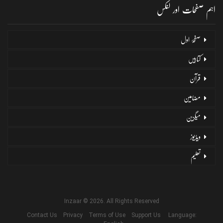
اہم صفحات اور لنکس
صفحۂ اول
کتابیں
قرآن
مضامین
میگزین
ویڈیوز
تعلیم
Inzaar © 2026. All Rights Reserved
Contact Us
Privacy
Terms of Use
Support Us
Language: