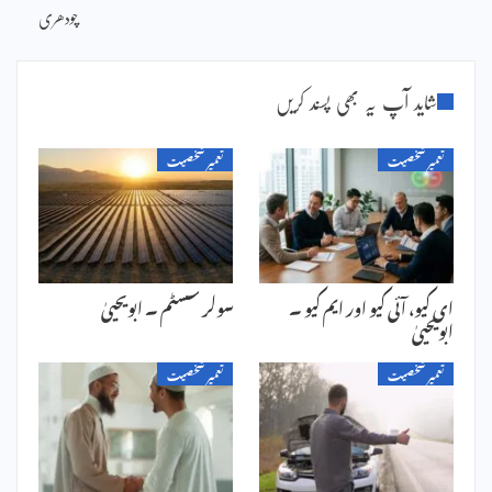
چودھری
شاید آپ یہ بھی پسند کریں
تعمیر شخصیت
تعمیر شخصیت
ای کیو، آئی کیو اور ایم کیو ۔
سولر سسٹم ۔ ابویحییٰ
ابویحییٰ
تعمیر شخصیت
تعمیر شخصیت