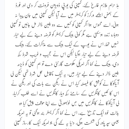
ہڈ حرام ملازم فارغ کئے، کمپنی کی یورپی ڈویژن فروخت کر دی اور فورڈ
کے بعض اچھے ورکرز کو کریسلر میں لے آیا لیکن کمپنی میں جان پیدا نہ
ہوئی، اسے محسوس ہوا اگر کمپنی کو کہیں سے دو بلین ڈالر مل جائیں تو کمپنی
دوبارہ زندہ ہوسکتی ہے مگر کوئی بینک کریسلر کو قرضہ دینے کے لیے تیار
نہیں تھا، اس نے یورپ کے ایک بینک سے مذاکرات کئے، بینک
قرضہ دینے کے لیے تیار ہوگیا لیکن اس نے عجیب و غریب شرط رکھ
دی، بینک نے کہا اگر امریکی حکومت گارنٹی دے تو ہم کمپنی کو ڈیڑھ
بلین ڈالر دینے کے لیے تیار ہیں، یہ ایک ناقابل عمل شرط تھی لیکن لی
آئیاکوکا نے کوشش کا فیصلہ کیا، اس نے ریگن سے بات کی اور ریگن نے
اس کا کیس کانگریس کے سامنے رکھ دیا، کانگریس نے اسے طلب کرلیا،
لی آئیاکوکا نے کانگریس میں جس خوبصورتی سے اپنا موقف پیش کیا وہ
بذات خود ایک تاریخ ہے، اس نے کہا اگر کریسلر بند ہوگئی تو یہ امریکہ
جیسی سپر پاور کی شکست ہوگی، دنیا یہ کہے گی جو امریکہ ایک کارساز کمپنی