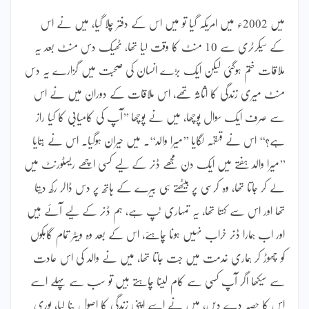
میں 2002ء میں امریکہ گیا تو میں اس کے دفتر چلا گیا، میں نے اس
کے سیکرٹری سے 10 منٹ کا وقت لیا تھا، ٹھیک دس منٹ بعد یہ
ملاقات ختم ہوگئی لیکن ایک بڑے انسان کی صحبت میں گزارے یہ دس
منٹ میری زندگی کا اثاثہ تھے، اس ملاقات کے دوران میں نے اس
سے صرف ایک سوال پوچھا، میں نے پوچھا ’’آپ کی کامیابی کا کیا راز
ہے؟‘‘ اس نے قہقہہ لگایا ’’میرا والد‘‘۔ میں حیران ہوگیا۔ اس نے بتایا
’’میرا والد ہفتے میں ایک دن مجھے ڈنر کے لیے کسی اچھے ریسٹورنٹ میں
لے کر جاتا تھا، وہ کرسی پر بیٹھتے ہی بیرے کے ہاتھ پر دس ڈالر رکھ دیتا
تھا اور اس سے کہتا تھا، یہ تمہاری ٹپ ہے، ہم ڈنر کے لیے آئے ہیں
اور اب ہمارا ڈنر خراب نہیں ہونا چاہئے، اس کے بعد وہ ویٹر تمام گاہکوں
کو چھوڑ کر ہماری خدمت میں جت جاتا تھا، میں نے والد کی اس عادت
سے سیکھا اگر آپ کسی سے کام لینا چاہتے ہیں تو سب سے پہلے اسے
اس کا حصہ دے دیں، میں نے اسے اپنی زندگی کا اصول بنا لیا، پوری