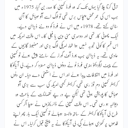
ترقی کرتا چلا گیا یہاں تک کہ وہ فورڈ کمپنی کا صدر بن گیا، 1975ء میں
جب اس کی عمر محض پچاس برس تھی تو لوگ اسے آٹو موبائل کا آئن
سٹائن کہتے تھے، 1978ء میں اس نے فورڈ کو دو نئے ڈیزائن دئیے،
ایک چھوٹی کار تھی اور دوسری منی وین یا فیملی کار، اس وقت امریکہ میں
اس قسم کا کوئی تجربہ نہیں ہوا تھا، امریکی لوگ بڑی اور مضبوط گاڑیوں کے
عادی تھے، یہ ڈیزائن جب بورڈ آف گورنر کے سامنے پیش ہوئے تو کمپنی
کے چیف ایگزیکٹو ہنری فورڈ ٹو نے دونوں ڈیزائن مسترد کر دئیے، لی آئیاکوکا
اور فورڈ میں اختلافات پیدا ہوئے اور اس نے استعفیٰ دے دیا۔ ان دنوں
کریسلر کمپنی دم توڑ رہی تھی، کریسلر کبھی امریکہ کی سب سے بڑی آٹو
موبائل کارپوریشن ہوتی تھی لیکن پے در پے نقصانات کے باعث وہ
دیوالیہ ہو رہی تھی۔ اس وقت کمپنی کے ڈائریکٹروں نے سوچا اگر کسی
طرح لی آئیاکوکا کریسلر کے ساتھ وابستہ ہوجائے تو کمپنی ایک بار پھر اپنے
قدموں پر کھڑی ہوجائے گی، لی آئیاکوکا نے یہ چیلنج قبول کرلیا۔ اس نے