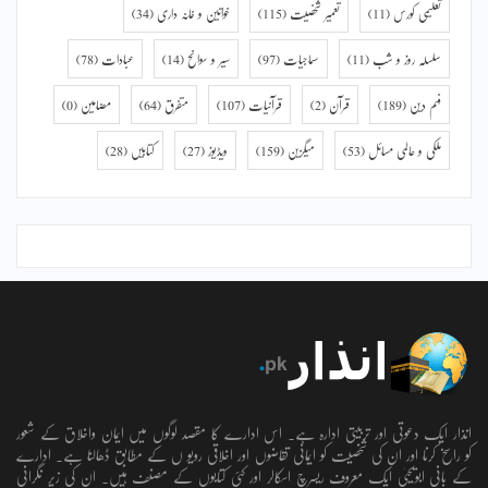
تعلیمی کورس
(11)
تعمیر شخصیت
(115)
خواتین و خانہ داری
(34)
سلسلہ روز و شب
(11)
سماجیات
(97)
سیر و سوانح
(14)
عبادات
(78)
فہم دین
(189)
قرآن
(2)
قرآنیات
(107)
متفرق
(64)
مضامین
(0)
ملکی و عالمی مسائل
(53)
میگزین
(159)
ویڈیوز
(27)
کتابیں
(28)
انذار ایک دعوتی اور تربیتی ادارہ ہے۔ اس ادارے کا مقصد لوگوں میں ایمان واخلاق کے شعور
کو راسخ کرنا اور ان کی شخصیت کو ایمانی تقاضوں اور اخلاقی رویو ں کے مطابق ڈھالنا ہے۔ ادارے
کے بانی ابویحییٰ ایک معروف ریسرچ اسکالر اور کئی کتابوں کے مصنف ہیں۔ ان کی زیر نگرانی