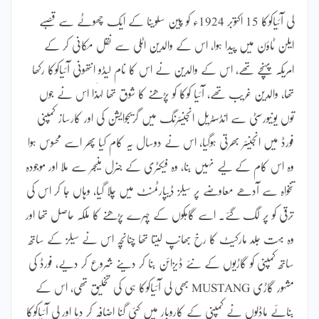
لی آئیاکوکا 15 اکتوبر 1924ء کو پین سلوینا کے ایک چھوٹے سے قصبے
ایلن ٹاؤن میں پیدا ہوا، اس کے والدین اٹلی سے نقل مکانی کر کے
امریکہ پہنچے تھے، اس کے والدین نے اس کا نام لیڈو انتھونی آئیاکوکا رکھا
تھا، والدین غریب تھے، آئیا کوکا کو پڑھنے کا شوق تھا لہٰذا اس نے جوں
توں یونیورسٹی سے انڈسٹریل انجینئرنگ میں گریجوایشن کی اور کارساز کمپنی
فورڈ میں انجینئر بھرتی ہوگیا، اس نے دوسال یہ کام کیا پھر اسے محسوس ہوا
وہ اس کام کے لیے نہیں بنا، وہ فیکٹری کے جنرل منیجر سے ملا اور موجودہ
تنخواہ سے آدھے معاوضے پر سیلز ڈیپارٹمنٹ میں چلا گیا، وہاں جا کر اس کی
ترقی کو پر لگ گئے۔ اسے گاہکوں کے چہرے پڑھنے کا ملکہ حاصل تھا اور
وہ بہت جلد مارکیٹ کا رخ بھانپ لیتا تھا چنانچہ اس نے سیلز کے ساتھ
ساتھ کمپنی کو گاڑیوں کے نئے ڈیزائن بنا کر دینے شروع کر دیے، فورڈ کی
مشہور گاڑی MUSTANG بھی لی آئیاکوکا ہی کی تخلیق تھی، اس کے
بنائے ماڈلوں نے کمپنی کے کاروبار میں کئی گنا اضافہ کر دیا اور لی آئیاکوکا