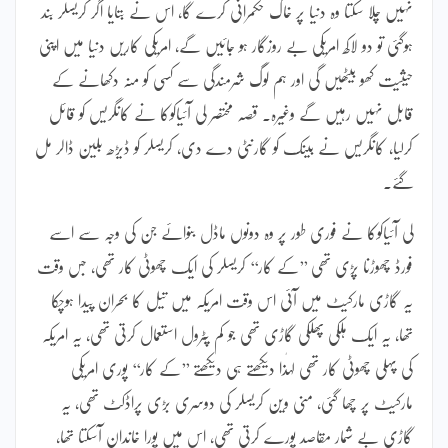
نہیں چلا سکتا وہ دنیا پر خاک حکمرانی کرے گا، اس نے بتایا اگر کریسلر بند
ہوگئی تو دو لاکھ امریکی بے روزگار ہو جائیں گے، امریکی کاریں دنیا میں اپنی
حیثیت کھو بیٹھیں گی اور ہم لوگ شرمندگی سے کسی کو منہ دکھانے کے
قابل نہیں رہیں گے وغیرہ۔ قصہ مختصر لی آئیاکوکا نے کانگریس کو قائل
کرلیا، کانگریس نے بینک کو گارنٹی دے دی، کریسلر کو ڈیڑھ بلین ڈالر مل
گئے۔
لی آئیاکوکا نے فوری طور پر وہ دونوں ماڈل بنوائے جن کی وجہ سے اسے
فورڈ چھوڑنا پڑی تھی ’’کے کار‘‘ کریسلر کی ایک چھوٹی کار تھی، جس وقت
یہ گاڑی مارکیٹ میں آئی اس وقت امریکہ میں تیل کا بحران پیدا ہوچکا
تھا، یہ ایک ہلکی پھلکی گاڑی تھی جو کم پٹرول استعمال کرتی تھی، یہ امریکہ
کی پہلی چھوٹی کار تھی لہٰذا دیکھتے ہی دیکھتے ’’کے کار‘‘ پوری امریکی
مارکیٹ پر چھا گئی، منی وین کریسلر کی دوسری بڑی پراڈکٹ تھی، یہ
گاڑی بے شمار مقاصد پورے کرتی تھی، اس میں پورا خاندان آسکتا تھا،