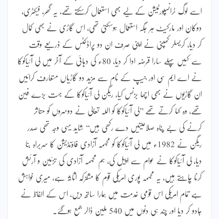
اسے لوگ ٹرانسپورٹیشن کے لیے بھی استعمال کرسکتے تھے، یہ گھر، فیکٹری،
دوکان اور مارکیٹ ہر جگہ استعمال ہوسکتی تھی، اس گاڑی نے بھی کمال
کر دیا، کریسلر کمپنی نے اپنی صرف ان دو پراڈکٹس کے ذریعے وقت
سے کہیں پہلے سارا قرضہ ادا کر دیا، 80ء کی دہائی کے آخر میں لی آئیاکوکا
نے اے ایم سی اور جیپ کے نام سے مزید دو گاڑیاں متعارف کرائیں
ان گاڑیوں نے بھی اچھا بزنس کیا، ریگن لی آئیاکوکا کے بہت بڑے فین
تھے، وہ کہا کرتے تھے ’’لی آئیاکوکا کو اللہ تعالیٰ نے دوسروں کو متاثر
کرنے کی بے پناہ صلاحیتیں دے رکھی ہیں‘‘ شاید یہی وجہ تھی صدر
ریگن نے 1982ء میں لی آئیاکوکا کو مجسمہ آزادی فاؤنڈیشن کا سربراہ بنا
دیا، لی آئیاکوکا نے عوام سے اپیل کی، ہم مجسمہ آزادی کی تزئین و آرئش
کرنا چاہتے ہیں، یہ مجسمہ پوری امریکی قوم کا مشترکہ اثاثہ ہے، میری خواہش
ہے تمام امریکی اس قومی خدمت میں ہمارا ساتھ دیں، اس کے الفاظ نے
جادو کر دیا اور چند ہی دنوں میں 540 ملین ڈالر جمع ہوگئے۔