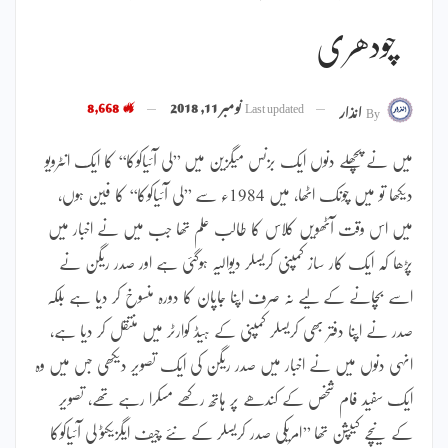
چودھری
Last updated
نومبر 11, 2018
8,668
By
انذار
میں نے پچھلے دنوں ایک بزنس میگزین میں ’’لی آئیاکوکا‘‘ کا ایک انٹرویو
دیکھا تو میں چونک اٹھا، میں 1984ء سے ’’لی آئیاکوکا‘‘ کا فین ہوں،
میں اس وقت آٹھویں کلاس کا طالب علم تھا جب میں نے اخبار میں
پڑھا کہ ایک کار ساز کمپنی کریسلر دیوالیہ ہوگئی ہے اور صدر ریگن نے
اسے بچانے کے لیے نہ صرف اپنا جاپان کا دورہ منسوخ کر دیا ہے بلکہ
صدر نے اپنا دفتر بھی کریسلر کمپنی کے ہیڈ کوارٹر میں منتقل کر دیا ہے،
انہی دنوں میں نے اخبار میں صدر ریگن کی ایک تصویر دیکھی جس میں وہ
ایک سفید فام شخص کے کندھے پر ہاتھ رکھے مسکرا رہے تھے، تصویر
کے نیچے کیپشن تھا ’’امریکی صدر کریسلر کے نئے چیف ایگزیکٹو لی آئیاکوکا