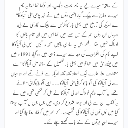
کے ساتھ‘‘ میرے لیے یہ نام بہت دلچسپ اور انوکھا تھا لہٰذا یہ نام
میرے دماغ سے چپک گیا، انہی دنوں میں نے خبر پڑھی’’لی آئیاکوکا‘‘
نے امریکہ کی تاریخ میں پہلی بار کانگریس سے بینک گارنٹی لے لی،
بہرحال ان دنوں عمر کے جس حصے میں تھا اس میں ان تمام باتوں کا
ادراک نہیں ہوتا۔ مجھے بھی یہ ساری باتیں سمجھ نہ آئیں۔ بس لی آئیاکوکا
اپنے نام کی انفرادیت کی وجہ سے میرے ذہن میں رہ گیا، 1991ء میں
میں یونیورسٹی میں تھا تو میں پہلی بار تفصیل کے ساتھ ’’لی آئیاکوکا‘‘ سے
متعارف ہوا، ہمارے ایک استاد تازہ تازہ امریکہ سے لوٹے تھے اور وہ وہاں
سے لی آئیاکوکا کی آٹو بائیو گرافی’’لی آئیاکوکا۔۔۔ این آٹو بائیوگرافی‘‘ لائے
تھے، یہ کتاب ولیم نو واک اور لی آئیاکوکا نے مل کر لکھی تھی، میں نے
یہ کتاب ان سے لی اور پڑھنا شروع کر دی، میں جوں جوں یہ کتاب پڑھتا
گیا میں توں توں لی آئیاکوکا کی شخصیت کے سحر میں گرفتار ہوتا چلا گیا اور
میرے اوپر حیرتوں کے نئے باب کھلتے چلے گئے۔