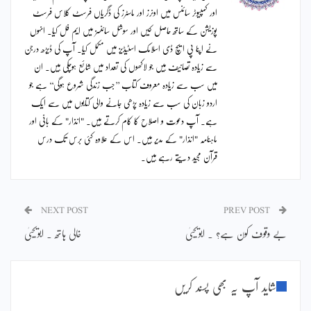
اور کمپیوٹر سائنس میں اونرز اور ماسٹرز کی ڈگریاں فرسٹ کلاس فرسٹ
پوزیشن کے ساتھ حاصل کیں اور سوشل سائنسز میں ایم فل کیا۔ انہوں
نے اپنا پی ایچ ڈی اسلامک اسٹیڈیز میں مکمل کیا۔ آپ کی ڈیڑھ درجن
سے زیادہ تصانیف ہیں جو لاکھوں کی تعداد میں شائع ہوچکی ہیں۔ ان
میں سب سے زیادہ معروف کتاب ’’جب زندگی شروع ہوگی‘‘ ہے جو
اردو زبان کی سب سے زیادہ پڑھی جانے والی کتابوں میں سے ایک
ہے۔ آپ دعوت و اصلاح کا کام کرتے ہیں۔ "انذار" کے بانی اور
ماہنامہ "انذار" کے مدیر ہیں۔ اس کے علاوہ کئی برس تک درس
قرآن مجید دیتے رہے ہیں۔
NEXT POST
PREV POST
بے وقوف کون ہے؟ ۔ ابویحییٰ
خالی ہاتھ ۔ ابویحییٰ
شاید آپ یہ بھی پسند کریں