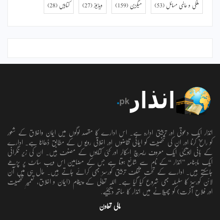
ملکی و عالمی مسائل
(53)
میگزین
(159)
ویڈیوز
(27)
کتابیں
(28)
انذار ایک دعوتی اور تربیتی ادارہ ہے۔ اس ادارے کا مقصد لوگوں میں ایمان واخلاق کے شعور
کو راسخ کرنا اور ان کی شخصیت کو ایمانی تقاضوں اور اخلاقی رویو ں کے مطابق ڈھالنا ہے۔ ادارے
کے بانی ابویحییٰ ایک معروف ریسرچ اسکالر اور کئی کتابوں کے مصنف ہیں۔ ان کی زیر نگرانی
ایک ماہنامہ ’’انذار ‘‘کے نام سے شائع ہوتا ہے جس کے مضامین اس ویب سائٹ پر پڑھے
جاسکتے ہیں۔ ادارے کے تحت مختلف تربیتی کورسز بھی کرائے جاتے ہیں۔ حال ہی میں آن
لائن کورسز کا سلسلہ بھی شروع کیا گیا ہے۔ اللہ تعالٰی کے پیغام (ایمان و اخلاق، تعمیرِ شخصیت
اور فلاحِ آخرت) کو پھیلانے میں انذار کا ساتھ دیجئیے.
مالی تعاون