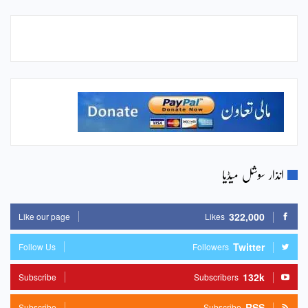
انذار سوشل میڈیا
322,000
Like our page
Likes
Twitter
Follow Us
Followers
132k
Subscribe
Subscribers
RSS
Subscribe
Subscribe