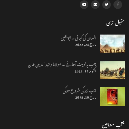
مقبول ترین
انسان کی کہانی ۔ ابویحییٰ
مارچ 24, 2022
جب یہ نوبت آجائے ۔ مولانا وحید الدین خان
اکتوبر 17, 2021
جب زندگی شروع ہوگی
مارچ 30, 2018
منتخب مضامین