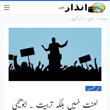
Home
مضامین
تعمیر شخصیت
تعمیر شخصیت
لعنت نہیں بلکہ تربیت ۔ ابویحییٰ