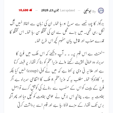
Last updated
جون 23, 2020
10,600
By
ابویحییٰ
بزرگوار کا چہرہ غصے سے سرخ ہو رہا تھا۔ ان کی زبان سے الفاظ نہیں آگ
نکل رہی تھی۔ میں بڑے تحمل سے ان کی گفتگو سن رہا تھا۔ اس گفتگو کا
قدرے مہذب اور قابل بیان مفہوم کچھ اس طرح تھا۔
’’لعنت ہے اس قوم پر۔ ۔ ۔ آپ دیکھئے کہ اس ملک میں فوج کا
سربراہ دو تہائی اکثریت رکھنے والے وزیراعظم کو ہٹا کر اقتدار پر قبضہ کرتا
ہے اور علانیہ ٹی وی پر کہتا ہے کہ میں نے کوئی (coup) نہیں کیا بلکہ
یہ’ کاؤنٹرکو‘ تھا۔ مطلب یہ کہ وزیراعظم جو ملک کا انتظامی سربراہ ہے اگر
فوج کے چیف کو اس کے منصب سے ہٹانے کی کوشش کرے تو اصل
بغاوت یہ ہے۔ چنانچہ اس جرنل نے عوامی بغاوت کو کچل دیا اور پھر آٹھ
برس تک اقتدار کے مزے لوٹتا رہا ہے اور قوم اسے برداشت کرتی