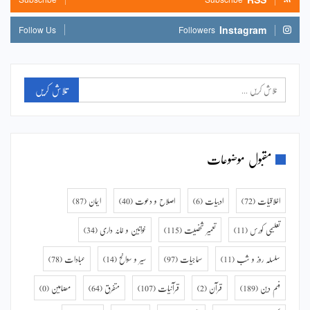
Instagram
Follow Us
Followers
مقبول موضوعات
اخلاقیات
(72)
ادبیات
(6)
اصلاح و دعوت
(40)
ایمان
(87)
تعلیمی کورس
(11)
تعمیر شخصیت
(115)
خواتین و خانہ داری
(34)
سلسلہ روز و شب
(11)
سماجیات
(97)
سیر و سوانح
(14)
عبادات
(78)
فہم دین
(189)
قرآن
(2)
قرآنیات
(107)
متفرق
(64)
مضامین
(0)