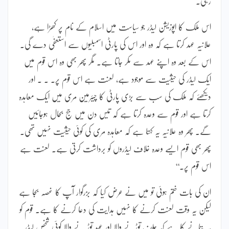
رہی۔
اس ملک کا اپوزیشن لیڈر جو سیاست میں اسلام کے نام پر کھڑا ہے،
علانیہ عہد کرتا ہے کہ وہ اور اس کی پارٹی اسمبلیوں سے استعفٰی دے گی۔
اس کے بعد وہ اپنے عہد سے مکر جاتا ہے۔ مگر پھر بھی وہ اس قوم میں
ایک لیڈر کی حیثیت سے موجود ہے، لعنت ہے اس قوم پر۔ ۔ ۔ اور
دیکھئے کہ ملک کی سب سے بڑی پارٹی کا چیئرمین مری میں ایک معاہدہ
کرتا ہے اور قوم سے وعدہ کرتا ہے کہ تیس دن میں جج بحال ہوجائیں
گے۔ پھر وہ علانیہ یہ کہتا ہے کہ معاہدہ مری کی کوئی حیثیت نہیں تھی۔
پھر بھی قوم ایسے وعدہ خلاف لیڈروں کو برداشت کرتی ہے۔ لعنت ہے
اس قوم پر۔‘‘
ان کی بات ختم ہوئی تو میں نے عرض کیا کہ بزرگوار آپ کا غصہ بجا ہے
لیکن یہ وقت لعنت کرنے کا نہیں ہدایت کی دعا کرنے کا ہے۔ قوم کو
یہ بتانے کا ہے کہ حلف توڑنے والا اور عہد توڑ نے والا کوئی شخص لیڈر