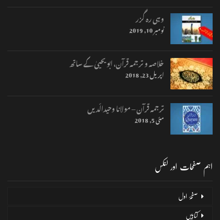
وہی رہ گزر
نومبر 10, 2019
خلاصہ و ترجمہ قرآن، ابو یحییٰ کے ساتھ
اپریل 23, 2018
ترجمہ قرآن – مولانا وحیدالّدیں
مئی 5, 2018
اہم صفحات اور لنکس
صفحۂ اول
کتابیں