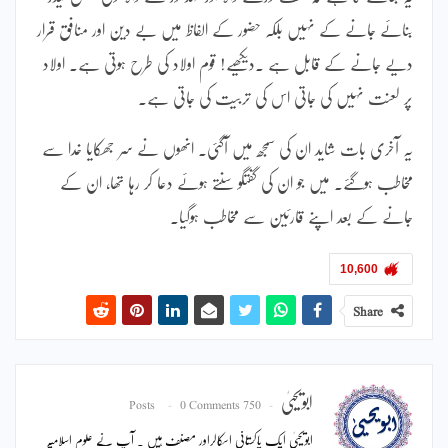
بنائے جانے کے نہیں بلکہ حضور کے الفاظ میں بے دین اور منافق قرار
دیے جانے کے قابل ہے ۔دیکھیے! قوم اولاد کی طرح ہوتی ہے۔ اولاد
پر لعنت نہیں کی جاتی اس کی تربیت کی جاتی ہے۔
یہ آخری بات شاید ان کی سمجھ میں آگئی۔ انھوں نے سر جھکایا خدا سے
مخاطب ہوگئے۔ میں جو ان کی گفتگو سنتے ہوئے دعا کر رہا تھا، ان کے
جانے کے بعد اپنے قارئین سے مخاطب ہوگیا۔
10,600
Share
ابویحییٰ
0 Comments
750 Posts
ابویحییٰ ایک پاکستانی اسکالراور مصنف ہیں ۔ آپ نے علوم اسلامیہ