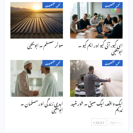
تعمیر شخصیت
تعمیر شخصیت
ای کیو، آئی کیو اور ایم کیو ۔
سولر سسٹم ۔ ابویحییٰ
ابویحییٰ
تعمیر شخصیت
تعمیر شخصیت
ایک واقعہ، ایک سبق ۔ خورشید
ابدی زندگی اور مسلمان ۔
ندیم
ابویحییٰ
NEXT
PREV