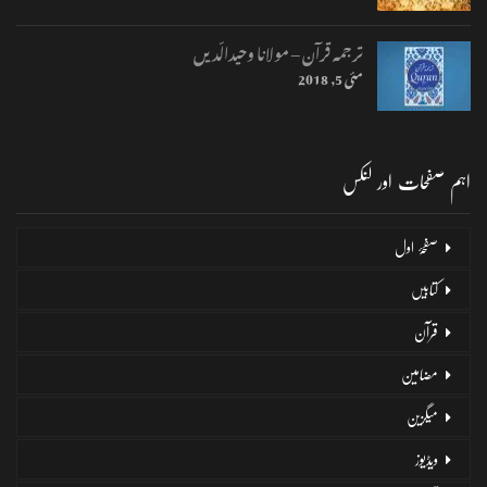
ترجمہ قرآن – مولانا وحیدالّدیں
مئی 5, 2018
اہم صفحات اور لنکس
صفحۂ اول
کتابیں
قرآن
مضامین
میگزین
ویڈیوز