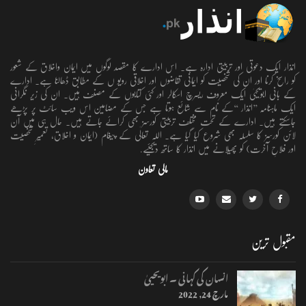
انذار ایک دعوتی اور تربیتی ادارہ ہے۔ اس ادارے کا مقصد لوگوں میں ایمان واخلاق کے شعور
کو راسخ کرنا اور ان کی شخصیت کو ایمانی تقاضوں اور اخلاقی رویو ں کے مطابق ڈھالنا ہے۔ ادارے
کے بانی ابویحییٰ ایک معروف ریسرچ اسکالر اور کئی کتابوں کے مصنف ہیں۔ ان کی زیر نگرانی
ایک ماہنامہ ’’انذار ‘‘کے نام سے شائع ہوتا ہے جس کے مضامین اس ویب سائٹ پر پڑھے
جاسکتے ہیں۔ ادارے کے تحت مختلف تربیتی کورسز بھی کرائے جاتے ہیں۔ حال ہی میں آن
لائن کورسز کا سلسلہ بھی شروع کیا گیا ہے۔ اللہ تعالٰی کے پیغام (ایمان و اخلاق، تعمیرِ شخصیت
اور فلاحِ آخرت) کو پھیلانے میں انذار کا ساتھ دیجئیے.
مالی تعاون
مقبول ترین
انسان کی کہانی ۔ ابویحییٰ
مارچ 24, 2022