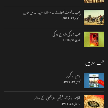
جب یہ نوبت آجائے ۔ مولانا وحید الدین خان
اکتوبر 17, 2021
جب زندگی شروع ہوگی
مارچ 30, 2018
منتخب مضامین
وہی رہ گزر
نومبر 10, 2019
خلاصہ و ترجمہ قرآن، ابو یحییٰ کے ساتھ
اپریل 23, 2018