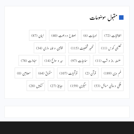
مقبول موضوعات
اخلاقیات
(72)
ادبیات
(6)
اصلاح و دعوت
(40)
ایمان
(87)
تعلیمی کورس
(11)
تعمیر شخصیت
(115)
خواتین و خانہ داری
(34)
سلسلہ روز و شب
(11)
سماجیات
(97)
سیر و سوانح
(14)
عبادات
(78)
فہم دین
(189)
قرآن
(2)
قرآنیات
(107)
متفرق
(64)
مضامین
(0)
ملکی و عالمی مسائل
(53)
میگزین
(159)
ویڈیوز
(27)
کتابیں
(28)