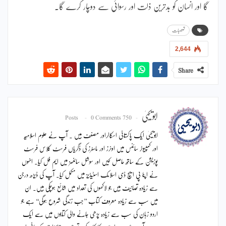
گا اور انسان کو بدترین ذلت اور رسوائی سے دوچار کرے گا۔
تعصبات
2,644
Share
ابویحییٰ
0 Comments
750 Posts
ابویحییٰ ایک پاکستانی اسکالراور مصنف ہیں ۔ آپ نے علوم اسلامیہ
اور کمپیوٹر سائنس میں اونرز اور ماسٹرز کی ڈگریاں فرسٹ کلاس فرسٹ
پوزیشن کے ساتھ حاصل کیں اور سوشل سائنسز میں ایم فل کیا۔ انہوں
نے اپنا پی ایچ ڈی اسلامک اسٹیڈیز میں مکمل کیا۔ آپ کی ڈیڑھ درجن
سے زیادہ تصانیف ہیں جو لاکھوں کی تعداد میں شائع ہوچکی ہیں۔ ان
میں سب سے زیادہ معروف کتاب ’’جب زندگی شروع ہوگی‘‘ ہے جو
اردو زبان کی سب سے زیادہ پڑھی جانے والی کتابوں میں سے ایک