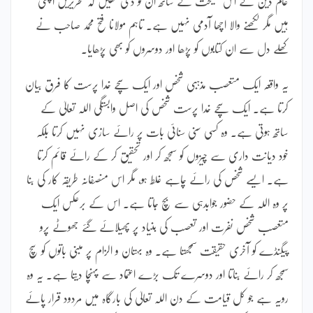
عالم دین نے اس نصیحت کے ساتھ ان کو دی تھیں کہ تحریریں اچھی
ہیں مگر لکھنے والا اچھا آدمی نہیں ہے۔ تاہم مولانا فتح محمد صاحب نے
کھلے دل سے ان کتابوں کو پڑھا اور دوسروں کو بھی پڑھایا۔
یہ واقعہ ایک متعصب مذہبی شخص اور ایک سچے خدا پرست کا فرق بیان
کرتا ہے۔ ایک سچے خدا پرست شخص کی اصل وابستگی اللہ تعالیٰ کے
ساتھ ہوتی ہے۔ وہ کسی سنی سنائی بات پر رائے سازی نہیں کرتا بلکہ
خود دیانت داری سے چیزوں کو سمجھ کر اور تحقیق کر کے رائے قائم کرتا
ہے۔ ایسے شخص کی رائے چاہے غلط ہو، مگر اس منصفانہ طریقہ کار کی بنا
پر وہ اللہ کے حضور جوابدہی سے بچ جاتا ہے۔ اس کے برعکس ایک
متعصب شخص نفرت اور تعصب کی بنیاد پر پھیلائے گئے جھوٹے پرو
پیگنڈے کو آخری حقیقت سمجھتا ہے۔ وہ بہتان و الزام پر مبنی باتوں کو سچ
سمجھ کر رائے بناتا اور دوسرے تک بڑے اعتماد سے پہنچا دیتا ہے۔ یہ وہ
رویہ ہے جو کل قیامت کے دن اللہ تعالیٰ کی بارگاہ میں مردود قرار پائے