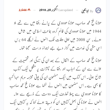
Last updated
اکتوبر 20, 2018
2,644
By
ابویحییٰ
مولانا فتح محمد صاحب، مولانا مودودی کے پرانے رفقا میں سے تھے جو
1944 میں مولانا مودودی کی قائم کردہ جماعت اسلامی میں شامل
ہوئے۔ سن 2008 میں اپنی وفات تک انہوں نے اگلے 64 برس
اسی مشن کی خدمت میں گزار دیے جسے ابتداءً درست سمجھا تھا۔
مولانا فتح محمد صاحب کے انتقال کے بعد ان کی زندگی اور شخصیت کے
حوالے سے ان کے احباب اور رفقا کے تاثرات پر مشتمل ایک کتاب
شائع ہوئی۔ اس کتاب میں ایک مضمون ان کی پوتی محترمہ مریم عبدالحمید
کا بھی ہے۔ اس مضمون میں انہوں نے لکھا ہے مولانا فتح محمد صاحب
کا مولانا مودودی سے پہلا تعارف ایک دوست کے ذریعے سے ہوا۔
انہوں نے مولانا کی بعض کتابیں ان کو دیتے ہوئے کہا کہ یہ کتابیں ایک