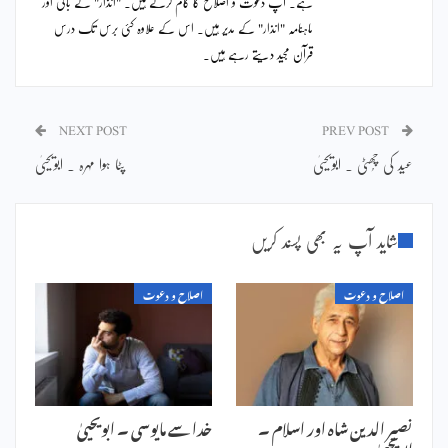
ہے۔ آپ دعوت و اصلاح کا کام کرتے ہیں۔ "انذار" کے بانی اور
ماہنامہ "انذار" کے مدیر ہیں۔ اس کے علاوہ کئی برس تک درس
قرآن مجید دیتے رہے ہیں۔
NEXT POST
PREV POST
عید کی چُھٹی ۔ ابویحییٰ
پٹا ہوا مہرہ ۔ ابویحییٰ
شاید آپ یہ بھی پسند کریں
اصلاح و دعوت
اصلاح و دعوت
نصیر الدین شاہ اور اسلام ۔
خدا سے مایوسی ۔ ابویحییٰ
ابویحییٰ