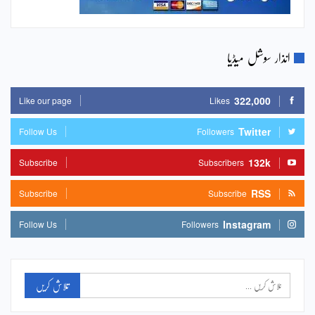
انذار سوشل میڈیا
322,000
Like our page
Likes
Twitter
Follow Us
Followers
132k
Subscribe
Subscribers
RSS
Subscribe
Subscribe
Instagram
Follow Us
Followers