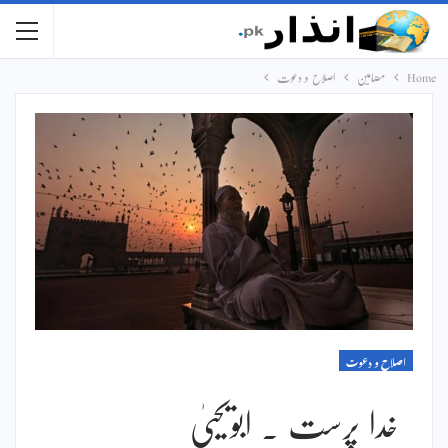
Home
مضامین
اصلاح و دعوت
اصلاح و دعوت
خدا پرست ۔ ابویحییٰ