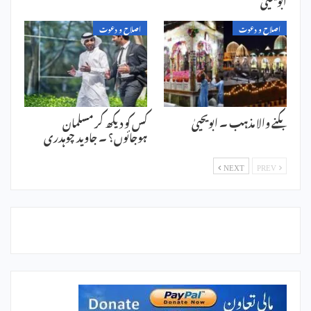
اصلاح و دعوت
اصلاح و دعوت
بکنے والا مذہب ۔ ابویحییٰ
کس کو دیکھ کر مسلمان
ہوجائوں؟ ۔ جاوید چوہدری
NEXT
PREV