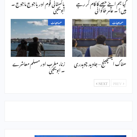
کیا ہم اپنے حصے کا کام کر رہے
پاکستانی قوم اور یاجوج ماجوج ۔
ہیں؟ ۔ عامر خاکوانی
ابویحییٰ
سماجیات
سماجیات
سٹاک ایکسچینج – جاوید چوہدری
زنا، مغرب اور مسلم معاشرے
۔ ابویحییٰ
NEXT
PREV