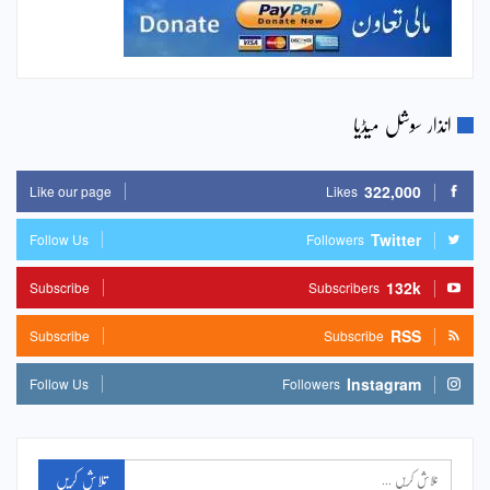
انذار سوشل میڈیا
322,000
Like our page
Likes
Twitter
Follow Us
Followers
132k
Subscribe
Subscribers
RSS
Subscribe
Subscribe
Instagram
Follow Us
Followers