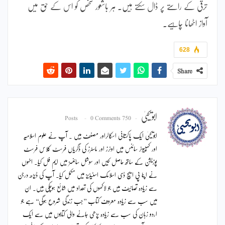
ترقی کے راستے پر ڈال سکتے ہیں۔ ہر باشعور شخص کو اس کے حق میں
آواز اٹھانا چاہیے۔
628
Share
ابویحییٰ
0 Comments
750 Posts
ابویحییٰ ایک پاکستانی اسکالراور مصنف ہیں ۔ آپ نے علوم اسلامیہ
اور کمپیوٹر سائنس میں اونرز اور ماسٹرز کی ڈگریاں فرسٹ کلاس فرسٹ
پوزیشن کے ساتھ حاصل کیں اور سوشل سائنسز میں ایم فل کیا۔ انہوں
نے اپنا پی ایچ ڈی اسلامک اسٹیڈیز میں مکمل کیا۔ آپ کی ڈیڑھ درجن
سے زیادہ تصانیف ہیں جو لاکھوں کی تعداد میں شائع ہوچکی ہیں۔ ان
میں سب سے زیادہ معروف کتاب ’’جب زندگی شروع ہوگی‘‘ ہے جو
اردو زبان کی سب سے زیادہ پڑھی جانے والی کتابوں میں سے ایک