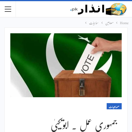
Home
مضامین
سماجیات
سماجیات
جمہوری عمل ۔ ابویحییٰ