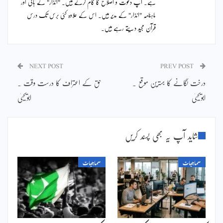
ہے۔ آپ دعوت و اصلاح کا کام کرتے ہیں۔ "انذار" کے بانی اور
ماہنامہ "انذار" کے مدیر ہیں۔ اس کے علاوہ کئی برس تک درس
قرآن مجید دیتے رہے ہیں۔
NEXT POST
PREV POST
درخت لگانے کا بہترین موقع ۔
حق کے اعتراف کا درست وقت ۔
ابویحییٰ
ابویحییٰ
شاید آپ یہ بھی پسند کریں
سماجیات
سماجیات