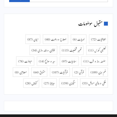
مقبول موضوعات
اخلاقیات
(72)
ادبیات
(6)
اصلاح و دعوت
(40)
ایمان
(87)
تعلیمی کورس
(11)
تعمیر شخصیت
(115)
خواتین و خانہ داری
(34)
سلسلہ روز و شب
(11)
سماجیات
(97)
سیر و سوانح
(14)
عبادات
(78)
فہم دین
(189)
قرآن
(2)
قرآنیات
(107)
متفرق
(64)
مضامین
(0)
ملکی و عالمی مسائل
(53)
میگزین
(159)
ویڈیوز
(27)
کتابیں
(28)