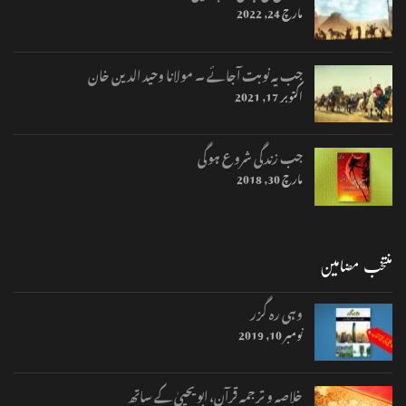
مارچ 24, 2022
جب یہ نوبت آجائے ۔ مولانا وحید الدین خان
اکتوبر 17, 2021
جب زندگی شروع ہوگی
مارچ 30, 2018
منتخب مضامین
وہی رہ گزر
نومبر 10, 2019
خلاصہ و ترجمہ قرآن، ابو یحییٰ کے ساتھ