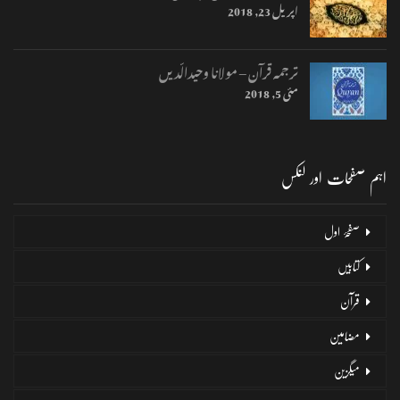
اپریل 23, 2018
ترجمہ قرآن – مولانا وحیدالّدیں
مئی 5, 2018
اہم صفحات اور لنکس
صفحۂ اول
کتابیں
قرآن
مضامین
میگزین