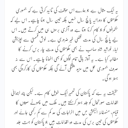
یہ ایک مثال ہے جو ہمارے اس موقف کی تائید کرتی ہے کہ جمہوری
حکومتوں کا دورانیہ پانچ سال نہیں بلکہ تین سال ہونا چاہیے۔ اس لیے کہ
حکمرانوں کو جو کام کرنا ہوتا ہے وہ آخری برسوں ہی میں کرتے ہیں۔ اس
لیے پانچ سال کی مدت قطعی غیر ضروری ہے۔ خوش قسمتی سے اپوزیشن
لیڈر خورشید شاہ صاحب نے بھی حکومتوں کی مدت چار برس کرنے کا
مطالبہ کیا ہے۔ یہ آواز باقی تمام لوگوں کو بھی اٹھانا چاہیے۔ اس سے نہ
صرف جمہوری عمل میں مزید پختگی آئے گی بلکہ حکومتوں کی کارکردگی بھی
بہتر ہو گی۔
حقیقت یہ ہے کہ پاکستان کی تعمیر ایک طویل کام ہے۔ لیکن چند ابتدائی
اقدامات صورتحال کو جلد بہتر کرسکتے ہیں۔ ملک میں چھوٹے صوبوں کا
قیام، منصفانہ الیکشن جس میں اخراجات کی حد کم سے کم رکھی جائے اور
حکومتوں کی تین برس کی مدت وہ اقدامات ہیں جو پاکستان کو بہت جلد