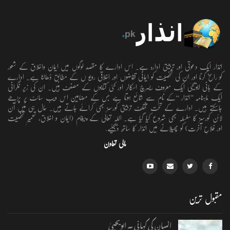
انذار ایک دعوتی اور تربیتی ادارہ ہے۔ اس ادارے کا مقصد لوگوں میں ایمان واخلاق کے شعور
کو راسخ کرنا اور ان کی شخصیت کو ایمانی تقاضوں اور اخلاقی رویو ں کے مطابق ڈھالنا ہے۔ ادارے
کے بانی ابویحییٰ ایک معروف ریسرچ اسکالر اور کئی کتابوں کے مصنف ہیں۔ ان کی زیر نگرانی
ایک ماہنامہ ’’انذار ‘‘کے نام سے شائع ہوتا ہے جس کے مضامین اس ویب سائٹ پر پڑھے
جاسکتے ہیں۔ ادارے کے تحت مختلف تربیتی کورسز بھی کرائے جاتے ہیں۔ حال ہی میں آن
لائن کورسز کا سلسلہ بھی شروع کیا گیا ہے۔ اللہ تعالٰی کے پیغام (ایمان و اخلاق، تعمیرِ شخصیت
اور فلاحِ آخرت) کو پھیلانے میں انذار کا ساتھ دیجئیے.
مالی تعاون
مقبول ترین
انسان کی کہانی ۔ ابویحییٰ