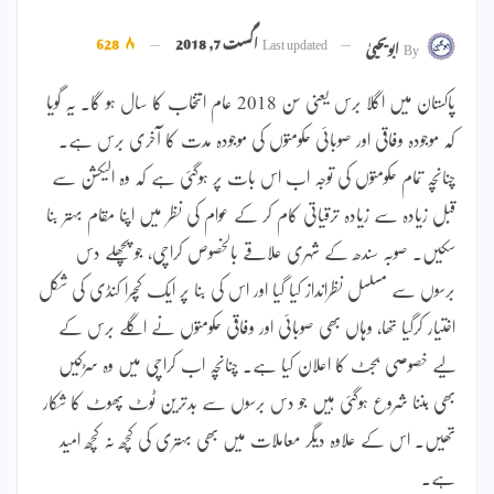
Last updated
اگست 7, 2018
628
By
ابویحییٰ
پاکستان میں اگلا برس یعنی سن 2018 عام انتخاب کا سال ہو گا۔ یہ گویا
کہ موجودہ وفاقی اور صوبائی حکومتوں کی موجودہ مدت کا آخری برس ہے۔
چنانچہ تمام حکومتوں کی توجہ اب اس بات پر ہوگئی ہے کہ وہ الیکشن سے
قبل زیادہ سے زیادہ ترقیاتی کام کر کے عوام کی نظر میں اپنا مقام بہتر بنا
سکیں۔ صوبہ سندھ کے شہری علاقے بالخصوص کراچی، جو پچھلے دس
برسوں سے مسلسل نظرانداز کیا گیا اور اس کی بنا پر ایک کچرا کنڈی کی شکل
اختیار کرگیا تھا، وہاں بھی صوبائی اور وفاقی حکومتوں نے اگلے برس کے
لیے خصوصی بجٹ کا اعلان کیا ہے۔ چنانچہ اب کراچی میں وہ سڑکیں
بھی بننا شروع ہوگئی ہیں جو دس برسوں سے بدترین ٹوٹ پھوٹ کا شکار
تھیں۔ اس کے علاوہ دیگر معاملات میں بھی بہتری کی کچھ نہ کچھ امید
ہے۔