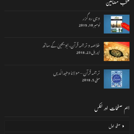
منتخب مضامین
وہی رہ گزر
نومبر 10, 2019
خلاصہ و ترجمہ قرآن، ابو یحییٰ کے ساتھ
اپریل 23, 2018
ترجمہ قرآن – مولانا وحیدالّدیں
مئی 5, 2018
اہم صفحات اور لنکس
صفحۂ اول