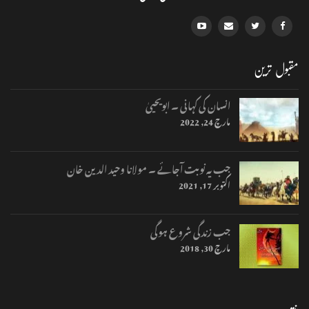
مقبول ترین
انسان کی کہانی ۔ ابویحییٰ
مارچ 24, 2022
جب یہ نوبت آجائے ۔ مولانا وحید الدین خان
اکتوبر 17, 2021
جب زندگی شروع ہوگی
مارچ 30, 2018