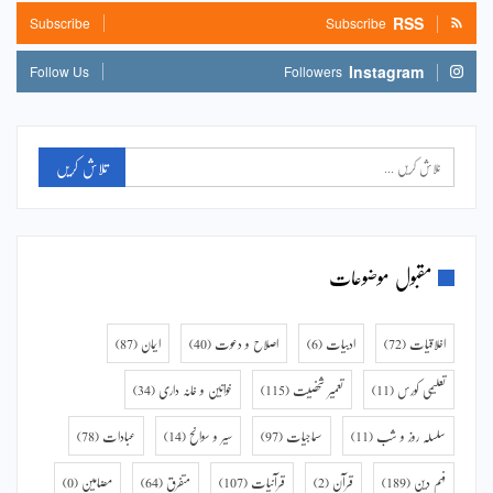
RSS
Subscribe
Subscribe
Instagram
Follow Us
Followers
مقبول موضوعات
اخلاقیات
(72)
ادبیات
(6)
اصلاح و دعوت
(40)
ایمان
(87)
تعلیمی کورس
(11)
تعمیر شخصیت
(115)
خواتین و خانہ داری
(34)
سلسلہ روز و شب
(11)
سماجیات
(97)
سیر و سوانح
(14)
عبادات
(78)
فہم دین
(189)
قرآن
(2)
قرآنیات
(107)
متفرق
(64)
مضامین
(0)