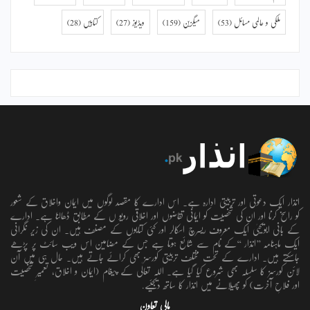
ملکی و عالمی مسائل
(53)
میگزین
(159)
ویڈیوز
(27)
کتابیں
(28)
انذار ایک دعوتی اور تربیتی ادارہ ہے۔ اس ادارے کا مقصد لوگوں میں ایمان واخلاق کے شعور
کو راسخ کرنا اور ان کی شخصیت کو ایمانی تقاضوں اور اخلاقی رویو ں کے مطابق ڈھالنا ہے۔ ادارے
کے بانی ابویحییٰ ایک معروف ریسرچ اسکالر اور کئی کتابوں کے مصنف ہیں۔ ان کی زیر نگرانی
ایک ماہنامہ ’’انذار ‘‘کے نام سے شائع ہوتا ہے جس کے مضامین اس ویب سائٹ پر پڑھے
جاسکتے ہیں۔ ادارے کے تحت مختلف تربیتی کورسز بھی کرائے جاتے ہیں۔ حال ہی میں آن
لائن کورسز کا سلسلہ بھی شروع کیا گیا ہے۔ اللہ تعالٰی کے پیغام (ایمان و اخلاق، تعمیرِ شخصیت
اور فلاحِ آخرت) کو پھیلانے میں انذار کا ساتھ دیجئیے.
مالی تعاون