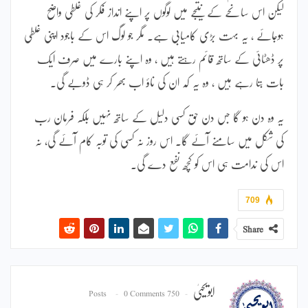
لیکن اس سانحے کے نتیجے میں لوگوں پر اپنے انداز فکر کی غلطی واضح
ہوجائے ، یہ بہت بڑی کامیابی ہے۔ مگر جو لوگ اس کے باجود اپنی غلطی
پر ڈھٹائی کے ساتھ قائم رہتے ہیں ، وہ اپنے بارے میں صرف ایک
بات بتا رہے ہیں ، وہ یہ کہ ان کی ناؤ اب بھر کر ہی ڈوبے گی۔
یہ وہ دن ہو گا جس دن حق کسی دلیل کے ساتھ نہیں بلکہ فرمان رب
کی شکل میں سامنے آئے گا۔ اس روز نہ کسی کی توبہ کام آئے گی، نہ
اس کی ندامت ہی اس کو کچھ نفع دے گی۔
709
Share
ابویحییٰ
0 Comments
750 Posts