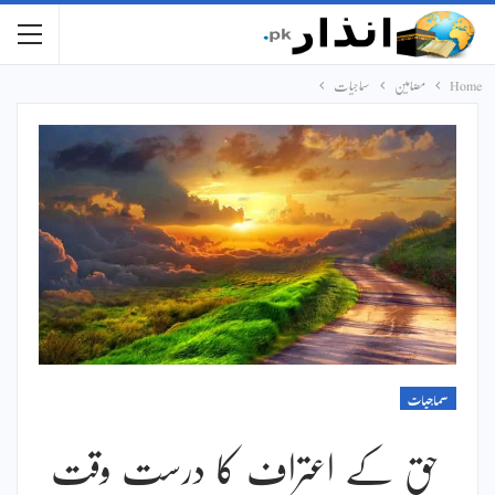
Home
مضامین
سماجیات
سماجیات
حق کے اعتراف کا درست وقت