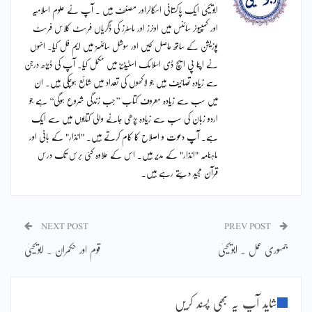
ابویحییٰ ایک پاکستانی اسکالراور مصنف ہیں ۔ آپ نے علوم اسلامیہ
اور کمپیوٹر سائنس میں اونرز اور ماسٹرز کی ڈگریاں فرسٹ کلاس فرسٹ
پوزیشن کے ساتھ حاصل کیں اور سوشل سائنسز میں ایم فل کیا۔ انہوں
نے اپنا پی ایچ ڈی اسلامک اسٹیڈیز میں مکمل کیا۔ آپ کی ڈیڑھ درجن
سے زیادہ تصانیف ہیں جو لاکھوں کی تعداد میں شائع ہوچکی ہیں۔ ان
میں سب سے زیادہ معروف کتاب ’’جب زندگی شروع ہوگی‘‘ ہے جو
اردو زبان کی سب سے زیادہ پڑھی جانے والی کتابوں میں سے ایک
ہے۔ آپ دعوت و اصلاح کا کام کرتے ہیں۔ "انذار" کے بانی اور
ماہنامہ "انذار" کے مدیر ہیں۔ اس کے علاوہ کئی برس تک درس
قرآن مجید دیتے رہے ہیں۔
NEXT POST
PREV POST
جمہوری عمل ۔ ابویحییٰ
قوم اور حکمران ۔ ابویحییٰ
شاید آپ یہ بھی پسند کریں