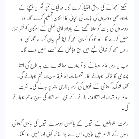
سمجھنے سمجھانے کی روش اختیار کرے گا۔ وہ ایک نتیجہ فکر پر پہنچنے کے
باوجود بھی دوسروں کی بات کی سچائی کا امکان تسلیم کرے گا۔ وہ
دوسروں کی بات کو غلط سمجھنے کے باوجود اپنی غلطی کے امکان کو نظر انداز
نہیں کرے گا۔ وہ خود کو انسان سمجھ کر اپنا فہم بیان کرے گا، نبی اور
رسول سمجھ کر خدائی لہجے میں حق وباطل کے فیصلے نہیں دے گا۔
جب یہ رویہ عام ہوجائے گا تو ہمارے معاشرے سے ہر طرح کی انتہا
پسندی کا خاتمہ ہوجائے گا۔ تعصبات اور فرقہ واریت ختم ہوجائے گی۔
کفر، شرک، گستاخی کے فتووں کی گرم بازاری ماند پڑ جائے گی۔ نفرت،
عدم برداشت اور اختلاف رائے کے حق سے انکار کی سوچ مدھم ہوجائے
گی۔
رحمت اللعالمین کے امتیوں کے ہاتھوں دوسرے امتیوں کی جانیں گستاخی
رسول کے الزام میں جائیں، اس سے بڑا سانحہ کوئی اور نہیں ہو سکتا۔