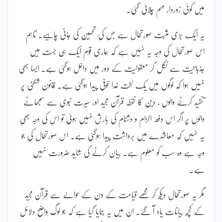
میں کوئی زوردار مہم چلائی گئی۔
یہ ایک بڑی مثبت صورتحال ہے جس کی تحسین کی جانی چاہیے۔ تاہم
اس صورتحال کی وجہ یہ نہیں ہے کہ ہماری قوم ایک ہی جست میں
جذباتیت سے نکل کر معقولیت کے دور میں داخل ہوگئی ہے۔ ایسا بھی
نہیں ہوا کہ لوگوں میں یک لخت خدا خوفی پیدا ہوگئی ہے۔ قانون شکنی پر
تنقید کرنے والوں ، دین کا نقطہ قرآن مجید اور سیرت نبوی سے سمجھانے
والوں پر اگر اس دفعہ الزام و دشنام کی بارش نہیں ہوئی تو اس کی وجہ بھی
یہ نہیں کہ معاشرے میں برداشت پیدا ہوگئی ہے۔ اس صورتحال کی جو
وجہ ہے وہ سب کو معلوم ہے۔ بیان کرنے کی شاید ضرورت نہیں
ہے۔
مگر یہ صورتحال دیکھ کر مجھے قیامت کے دن کے حوالے سے قرآن مجید
کے کچھ بیانات یاد آ گئے۔ ان میں یہ بتایا گیا ہے کہ جو لوگ واضح دلائل