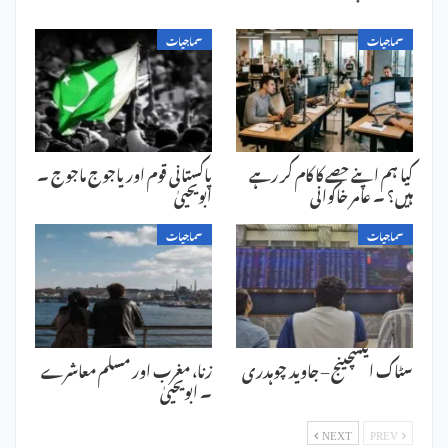
سماجیات
سماجیات
کیا ہم اپنے حصے کا کام کر رہے
پاکستانی قوم اور یاجوج ماجوج ۔
ہیں؟ ۔ عامر خاکوانی
ابویحییٰ
سماجیات
سماجیات
سٹاک ایکسچینج – جاوید چوہدری
زنا، مغرب اور مسلم معاشرے
۔ ابویحییٰ
NEXT
PREV