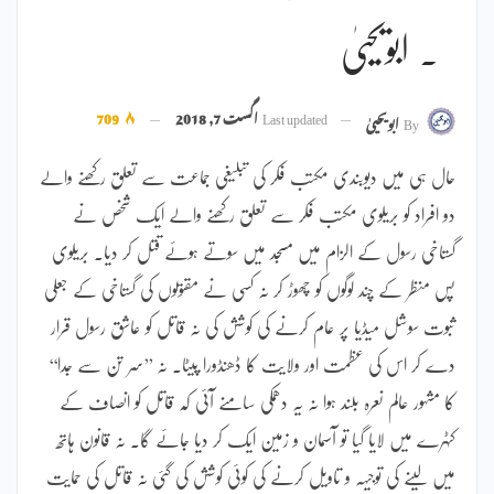
۔ ابویحییٰ
Last updated
اگست 7, 2018
709
By
ابویحییٰ
حال ہی میں دیوبندی مکتب فکر کی تبلیغی جماعت سے تعلق رکھنے والے
دو افراد کو بریلوی مکتب فکر سے تعلق رکھنے والے ایک شخص نے
گستاخی رسول کے الزام میں مسجد میں سوتے ہوئے قتل کر دیا۔ بریلوی
پس منظر کے چند لوگوں کو چھوڑ کر نہ کسی نے مقتولوں کی گستاخی کے جعلی
ثبوت سوشل میڈیا پر عام کرنے کی کوشش کی نہ قاتل کو عاشق رسول قرار
دے کر اس کی عظمت اور ولایت کا ڈھنڈورا پیٹا۔ نہ ’’سر تن سے جدا‘‘
کا مشہور عالم نعرہ بلند ہوا نہ یہ دھمکی سامنے آئی کہ قاتل کو انصاف کے
کٹہرے میں لایا گیا تو آسمان و زمین ایک کر دیا جائے گا۔ نہ قانون ہاتھ
میں لینے کی توجیہہ و تاویل کرنے کی کوئی کوشش کی گئی نہ قاتل کی حمایت