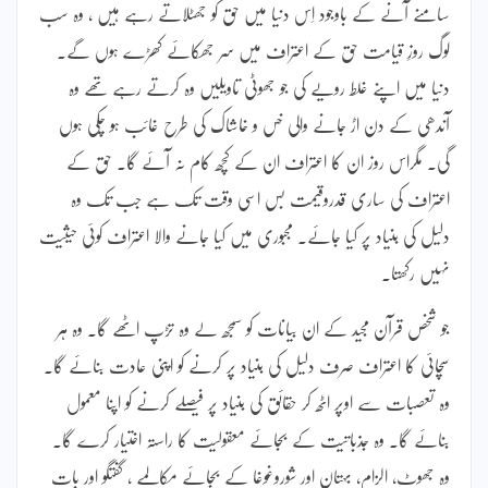
سامنے آنے کے باوجود اِس دنیا میں حق کو جھٹلاتے رہے ہیں ، وہ سب
لوگ روزِ قیامت حق کے اعتراف میں سر جھکائے کھڑے ہوں گے۔
دنیا میں اپنے غلط رویے کی جو جھوٹی تاویلیں وہ کرتے رہے تھے وہ
آندھی کے دن اڑ جانے والی خس و خاشاک کی طرح غائب ہو چکی ہوں
گی۔ مگراس روز ان کا اعتراف ان کے کچھ کام نہ آئے گا۔ حق کے
اعتراف کی ساری قدروقیمت بس اسی وقت تک ہے جب تک وہ
دلیل کی بنیاد پر کیا جائے۔ مجبوری میں کیا جانے والا اعتراف کوئی حیثیت
نہیں رکھتا۔
جو شخص قرآن مجید کے ان بیانات کو سمجھ لے وہ تڑپ اٹھے گا۔ وہ ہر
سچائی کا اعتراف صرف دلیل کی بنیاد پر کرنے کو اپنی عادت بنائے گا۔
وہ تعصبات سے اوپر اٹھ کر حقائق کی بنیاد پر فیصلے کرنے کو اپنا معمول
بنائے گا۔ وہ جذباتیت کے بجائے معقولیت کا راستہ اختیار کرے گا۔
وہ جھوٹ، الزام، بہتان اور شوروغوغا کے بجائے مکالمے ، گفتگو اور بات