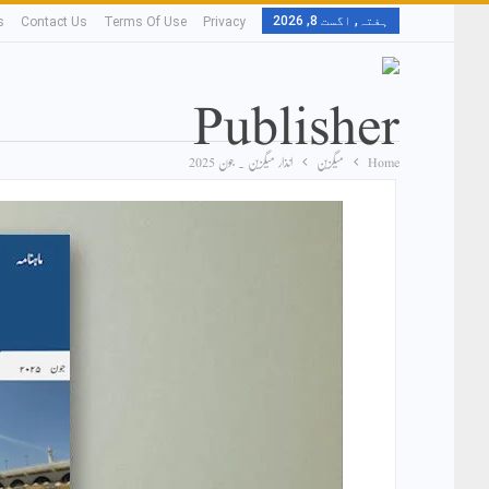
ہفتہ, اگست 8, 2026
s
Contact Us
Terms Of Use
Privacy
Home
میگزین
انذار میگزین ۔ جون 2025