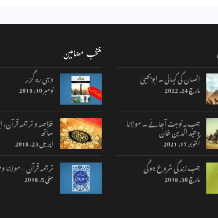
منتخب مضامین
انسان کی کہانی ۔ ابویحییٰ
وہی رہ گزر
مارچ 24, 2022
نومبر 10, 2019
جب یہ نوبت آجائے ۔ مولانا
خلاصہ و ترجمہ قرآن، اب
وحید الدین خان
ساتھ
اکتوبر 17, 2021
اپریل 23, 2018
جب زندگی شروع ہوگی
ترجمہ قرآن – مولانا وح
مارچ 30, 2018
مئی 5, 2018