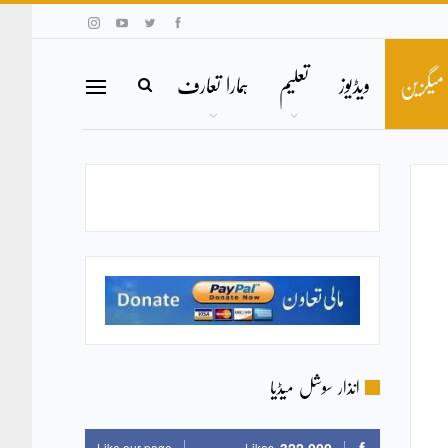
میگزین
ویڈیوز
تعلیم
ہمارا تعارف
انذار سوشل میڈیا
Like our page
Likes