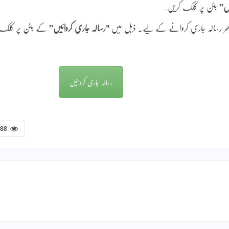
یں”
بٹن پر کلک کریں.
 بھر رسالہ جاری کروانے کے لیے۔ ذیل میں
"رسالہ جاری کروائیں”
کے بٹن پر کلک
رسالہ جاری کروائیں
288