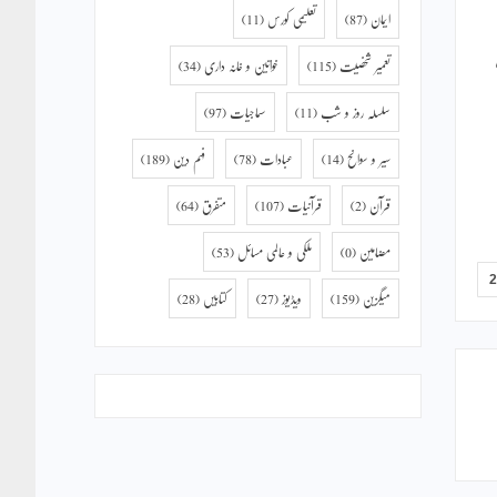
ایمان
(87)
تعلیمی کورس
(11)
تعمیر شخصیت
(115)
خواتین و خانہ داری
(34)
سلسلہ روز و شب
(11)
سماجیات
(97)
سیر و سوانح
(14)
عبادات
(78)
فہم دین
(189)
قرآن
(2)
قرآنیات
(107)
متفرق
(64)
مضامین
(0)
ملکی و عالمی مسائل
(53)
میگزین
(159)
ویڈیوز
(27)
کتابیں
(28)