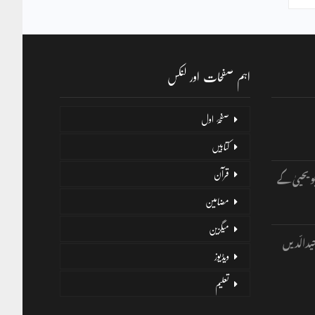
اہم صفحات اور لنکس
صفحۂ اول
کتابیں
و یحییٰ کے
قرآن
مضامین
میگزین
یدالّدیں
ویڈیوز
تعلیم