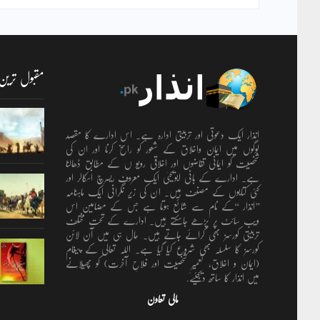
مقبول ترین
انذار ایک دعوتی اور تربیتی ادارہ ہے۔ اس ادارے کا مقصد
لوگوں میں ایمان واخلاق کے شعور کو راسخ کرنا اور ان کی
شخصیت کو ایمانی تقاضوں اور اخلاقی رویو ں کے مطابق ڈھالنا
ہے۔ ادارے کے بانی ابویحییٰ ایک معروف ریسرچ اسکالر اور
کئی کتابوں کے مصنف ہیں۔ ان کی زیر نگرانی ایک ماہنامہ
’’انذار ‘‘کے نام سے شائع ہوتا ہے جس کے مضامین اس
ویب سائٹ پر پڑھے جاسکتے ہیں۔ ادارے کے تحت مختلف
تربیتی کورسز بھی کرائے جاتے ہیں۔ حال ہی میں آن لائن
کورسز کا سلسلہ بھی شروع کیا گیا ہے۔ اللہ تعالٰی کے پیغام
(ایمان و اخلاق، تعمیرِ شخصیت اور فلاحِ آخرت) کو پھیلانے
میں انذار کا ساتھ دیجئیے.
مالی تعاون