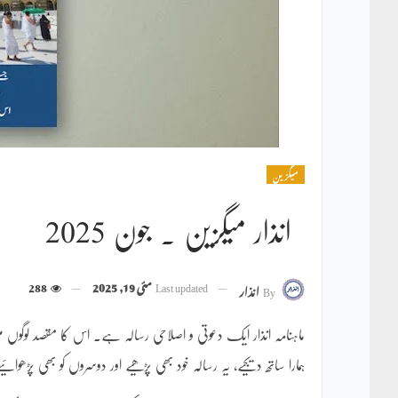
میگزین
انذار میگزین ۔ جون 2025
Last updated
مئی 19, 2025
288
By
انذار
ماہنامہ انذار ایک دعوتی و اصلاحی رسالہ ہے۔ اس کا مقصد لوگو
ہمارا ساتھ دیجیے، یہ رسالہ خود بھی پڑھیے اور دوسروں کو بھی پڑھوائی