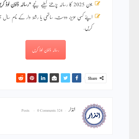
جون 2025 کا رسالہ پڑھنے کیلیے نیچے
"رسالہ ڈاؤن لوڈ کر
اپنے کسی عزیز، دوست، ساتھی یا رشتہ دار کے نام سال
کریں.
رسالہ ڈاؤن لوڈ کریں
Share
انذار
0 Comments
324 Posts