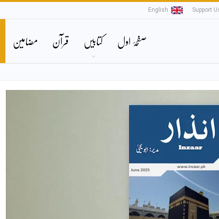
English
Support U
صفحۂ اول
کتابیں
قرآن
مضامین