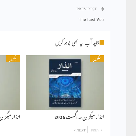
PREV POST
The Last War
شاید آپ یہ بھی پسند کریں
میگزین
میگزین
انذار میگزین ۔ اگست 2026
انذار میگزین ۔ 
NEXT
PREV