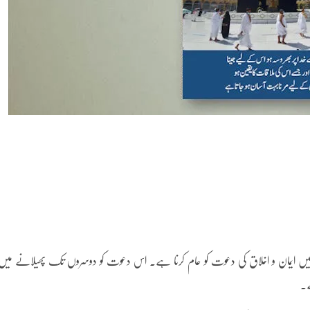
ں میں ایمان و اخلاق کی دعوت کو عام کرنا ہے۔ اس دعوت کو دوسروں تک پھیلانے میں
ے۔