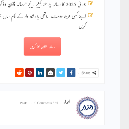
جولائی 2025 کا رسالہ پڑھنے کیلیے نیچے
"رسالہ ڈاؤن لوڈ ک
اپنے کسی عزیز، دوست، ساتھی یا رشتہ دار کے نام سال
کریں.
رسالہ ڈاؤن لوڈ کریں
Share
انذار
0 Comments
324 Posts