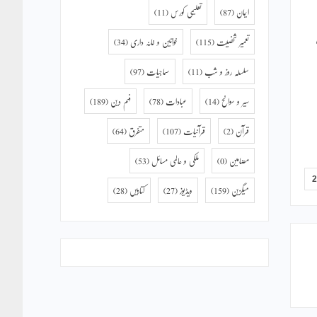
ایمان
(87)
تعلیمی کورس
(11)
تعمیر شخصیت
(115)
خواتین و خانہ داری
(34)
سلسلہ روز و شب
(11)
سماجیات
(97)
سیر و سوانح
(14)
عبادات
(78)
فہم دین
(189)
قرآن
(2)
قرآنیات
(107)
متفرق
(64)
مضامین
(0)
ملکی و عالمی مسائل
(53)
میگزین
(159)
ویڈیوز
(27)
کتابیں
(28)