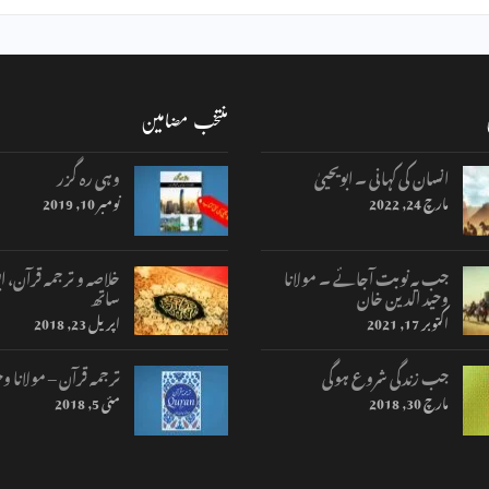
منتخب مضامین
انسان کی کہانی ۔ ابویحییٰ
وہی رہ گزر
مارچ 24, 2022
نومبر 10, 2019
جب یہ نوبت آجائے ۔ مولانا
خلاصہ و ترجمہ قرآن، اب
وحید الدین خان
ساتھ
اکتوبر 17, 2021
اپریل 23, 2018
جب زندگی شروع ہوگی
ترجمہ قرآن – مولانا وح
مارچ 30, 2018
مئی 5, 2018