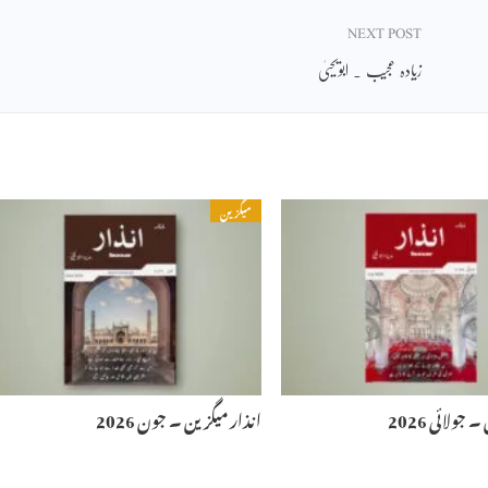
NEXT POST
زیادہ عجیب ۔ ابویحییٰ
میگزین
جولائی 2026
انذار میگزین ۔ جون 2026