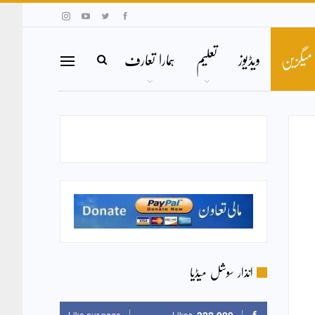
میگزین
ویڈیوز
تعلیم
ہمارا تعارف
انذار سوشل میڈیا
Like our page
Likes