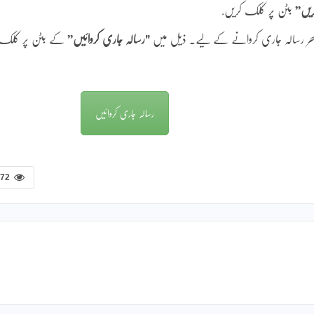
ریں”
بٹن پر کلک کریں.
 بھر رسالہ جاری کروانے کے لیے۔ ذیل میں
"رسالہ جاری کروائیں”
کے بٹن پر کلک
رسالہ جاری کروائیں
272