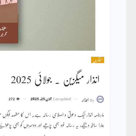
میگزین
انذار میگزین ۔ جولائی 2025
Last updated
جون 25, 2025
272
By
انذار
ماہنامہ انذار ایک دعوتی و اصلاحی رسالہ ہے۔ اس کا مقصد لوگو
ہمارا ساتھ دیجیے، یہ رسالہ خود بھی پڑھیے اور دوسروں کو بھی پڑھوائی