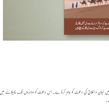
ں میں ایمان و اخلاق کی دعوت کو عام کرنا ہے۔ اس دعوت کو دوسروں تک پھیلانے میں
ے۔