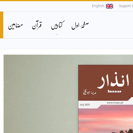
English
Support 
صفحۂ اول
کتابیں
قرآن
مضامین