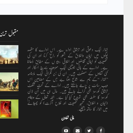
مقبول ترین
انذار ایک دعوتی اور تربیتی ادارہ ہے۔ اس ادارے کا مقصد
لوگوں میں ایمان واخلاق کے شعور کو راسخ کرنا اور ان کی
شخصیت کو ایمانی تقاضوں اور اخلاقی رویو ں کے مطابق ڈھالنا
ہے۔ ادارے کے بانی ابویحییٰ ایک معروف ریسرچ اسکالر اور
کئی کتابوں کے مصنف ہیں۔ ان کی زیر نگرانی ایک ماہنامہ
’’انذار ‘‘کے نام سے شائع ہوتا ہے جس کے مضامین اس
ویب سائٹ پر پڑھے جاسکتے ہیں۔ ادارے کے تحت مختلف
تربیتی کورسز بھی کرائے جاتے ہیں۔ حال ہی میں آن لائن
کورسز کا سلسلہ بھی شروع کیا گیا ہے۔ اللہ تعالٰی کے پیغام
(ایمان و اخلاق، تعمیرِ شخصیت اور فلاحِ آخرت) کو پھیلانے
میں انذار کا ساتھ دیجئیے.
مالی تعاون