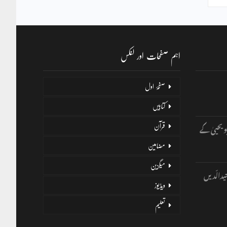
اہم صفحات اور لنکس
صفحۂ اول
کتابیں
و یحییٰ کے
قرآن
مضامین
میگزین
یدالّدیں
ویڈیوز
تعلیم