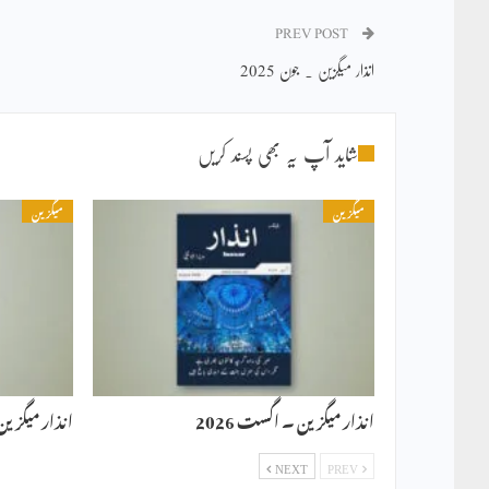
PREV POST
انذار میگزین ۔ جون 2025
شاید آپ یہ بھی پسند کریں
میگزین
میگزین
انذار میگزین ۔ اگست 2026
انذار میگزین ۔ 
NEXT
PREV