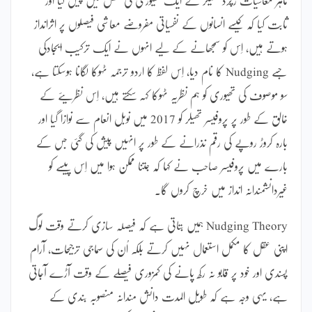
ثابت کیا کہ کیسے انسانوں کے نفسیاتی مفروضے معاشی فیصلوں پر اثرانداز
ہوتے ہیں، اِس کو سمجھانے کے لیے انہوں نے ایک ترکیب ایجادکی
جسے Nudging کا نام دیا، اِس لفظ کا اردو ترجمہ ٹہوکا لگانا ہوسکتا ہے،
سو موصوف کی تھیوری کو ہم نظریہ ٹہوکا کہہ سکتے ہیں، اِس نظریئے کے
خالق کے طور پر پروفیسر تھیلر کو 2017 میں نوبل انعام سے نوازا گیا اور
بارہ کروڑ روپے کی رقم نذرانے کے طور پر انہیں پیش کی گئی جس کے
بارے میں پروفیسر صاحب نے کہا کہ جتنا ممکن ہوا میں اِس پیسے کو
غیردانشمندانہ انداز میں خرچ کروں گا۔
Nudging Theory ہمیں بتاتی ہے کہ فیصلہ سازی کرتے وقت لوگ
اپنی عقل کا مکمل استعمال نہیں کرتے بلکہ اُن کی سماجی ترجیحات، آرام
پسندی اور خود پر قابو نہ رکھ پانے کی کمزوری فیصلے کے وقت آڑے آجاتی
ہے، یہی وجہ ہے کہ طویل المدت دانش مندانہ منصوبہ بندی کے