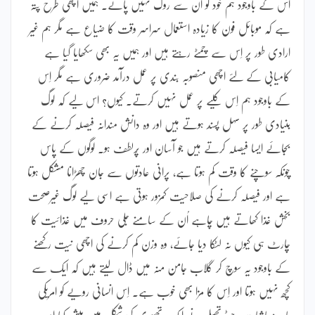
اس کے باوجود ہم خود کو اُن سے روک نہیں پاتے۔ ہمیں اچھی طرح پتہ
ہے کہ موبائل فون کا زیادہ استعمال سراسر وقت کا ضیاع ہے مگر ہم غیر
ارادی طور پر اِس سے چمٹے رہتے ہیں اور ہمیں یہ بھی سکھایا گیا ہے
کامیابی کے لئے اچھی منصوبہ بندی پر عمل درآمد ضروری ہے مگر اِس
کے باوجود ہم اِس کلیے پر عمل نہیں کرتے۔ کیوں؟ اس لیے کہ لوگ
بنیادی طور پر سہل پسند ہوتے ہیں اور وہ دانش مندانہ فیصلہ کرنے کے
بجائے ایسا فیصلہ کرتے ہیں جو آسان اور پُرلطف ہو۔ لوگوں کے پاس
چونکہ سوچنے کا وقت کم ہوتا ہے، پرانی عادتوں سے جان چھڑانا مشکل ہوتا
ہے اور فیصلہ کرنے کی صلاحیت کمزور ہوتی ہے اسی لیے لوگ غیرصحت
بخش غذا کھاتے ہیں چاہے اُن کے سامنے جلی حروف میں غذائیت کا
چارٹ ہی کیوں نہ لٹکا دیا جائے، وہ وزن کم کرنے کی اچھی نیت رکھنے
کے باوجود یہ سوچ کر گلاب جامن منہ میں ڈال لیتے ہیں کہ ایک سے
کچھ نہیں ہوتا اور اِس کا مزا بھی خوب ہے۔ اِس انسانی رویے کو امریکی
ماہر معاشیات رچرڈ تھیلر نے ایک تھیوری کی شکل میں پیش کیا اور