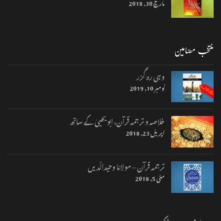
مارچ 30, 2018
منتخب مضامین
وہی رہ گزر
نومبر 10, 2019
خلاصہ و ترجمہ قرآن، ابو یحییٰ کے ساتھ
اپریل 23, 2018
ترجمہ قرآن – مولانا وحیدالّدیں
مئی 5, 2018