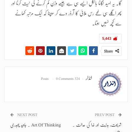
گا۔ یہ امید لگانا بالکل ایسے ہی ہے جیسے وزن کم کرنے کی نیت کرنا اور
پھر اگلے ہی لمحے رس ملائی کا آرڈر دے کر سوچنا کہ ایک مرتبہ کھانے
سے کچھ نہیں ہوتا۔
5,443
Share
انذار
0 Comments
324 Posts
NEXT POST
PREV POST
شریعت، ہدایت اور خدا کی عدالت ۔
Art Of Thinking ۔ جاوید چوہدری