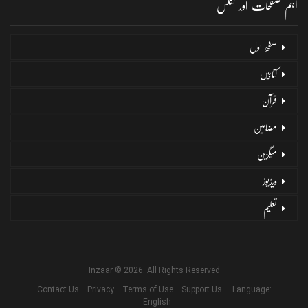
اہم صفحات اور لنکس
صفحۂ اول
کتابیں
قرآن
مضامین
میگزین
ویڈیوز
تعلیم
Inzaar © 2026. All Rights Reserved
Contact Us
Privacy
Terms of Use
Support Us
Language:
English