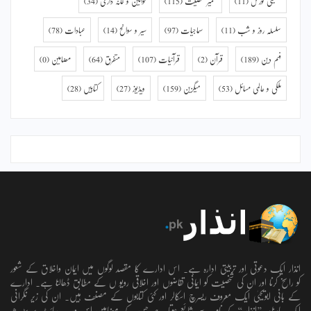
تعلیمی کورس
(11)
تعمیر شخصیت
(115)
خواتین و خانہ داری
(34)
سلسلہ روز و شب
(11)
سماجیات
(97)
سیر و سوانح
(14)
عبادات
(78)
فہم دین
(189)
قرآن
(2)
قرآنیات
(107)
متفرق
(64)
مضامین
(0)
ملکی و عالمی مسائل
(53)
میگزین
(159)
ویڈیوز
(27)
کتابیں
(28)
انذار ایک دعوتی اور تربیتی ادارہ ہے۔ اس ادارے کا مقصد لوگوں میں ایمان واخلاق کے شعور
کو راسخ کرنا اور ان کی شخصیت کو ایمانی تقاضوں اور اخلاقی رویو ں کے مطابق ڈھالنا ہے۔ ادارے
کے بانی ابویحییٰ ایک معروف ریسرچ اسکالر اور کئی کتابوں کے مصنف ہیں۔ ان کی زیر نگرانی
ایک ماہنامہ ’’انذار ‘‘کے نام سے شائع ہوتا ہے جس کے مضامین اس ویب سائٹ پر پڑھے