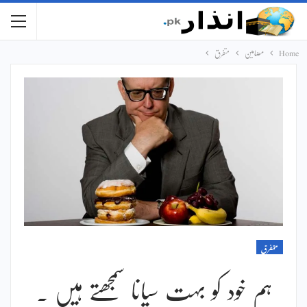
Home
مضامین
متفرق
متفرق
ہم خود کو بہت سیانا سمجھتے ہیں ۔