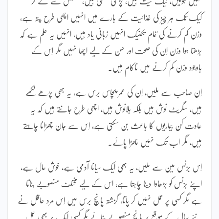
نہیں ہوئیں، نیک نیت ہیں، پڑھی لکھی ہیں، بسکٹس سے لے کر
کیک تک ہر چیز کی غذائیت کے بارے میں انہیں اچھی طرح پتہ ہے،
وزن کم کرنے کی تمام تکنیک انہیں زبانی یاد ہیں، انہیں یہ علم ہے کہ
بڑھتا ہوا وزن اِن کی صحت اور حسن کے لیے اچھا نہیں مگر اِس کے
باوجود وزن کم کرنے میں ناکام ہیں۔
اِن صاحب سے ملیں، اِن کی عمر پچاس برس ہے، یہ بھی پڑھے لکھے
ہیں، سگریٹ نوش ہیں بلکہ بلانوش ہیں، اچھی طرح جانتے ہیں کہ یہ
عادت کن بیماریوں کا باعث بن سکتی ہے، اِس سے جان چھڑانا چاہتے
ہیں، مگر اب تک نہیں چھڑا پائے۔
اِس بزنس مین سے ملیں، یہ بھی ایک سیانا آدمی ہے، خوش حال ہے،
اپنے بزنس کو بڑھاوا دینا چاہتا ہے، اس کے لیے مختلف منصوبے بناتا
ہے مگر کسی پر عمل نہیں کر پاتا، گزشتہ پانچ برس میں اِس مرد عاقل نے
نئے سال کے موقع پر پانچ منصوبے بنائے مگر کسی ایک پر بھی عمل