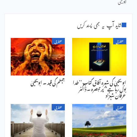
ابویحییٰ
شاید آپ یہ بھی پسند کریں
متفرق
متفرق
ابو یحییٰ کی شہرہ آفاق کتاب ’’خدا
جہنم کی قید ۔ ابویحییٰ
بول رہا ہے‘‘ پر تبصرہ ۔ ڈاکٹر
عرفان شہزاد
متفرق
متفرق