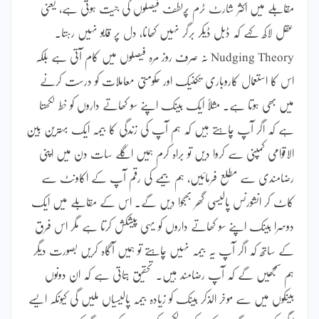
مقابلے میں اکثر شارٹ ٹرم پُرلطف فیصلوں کی جیت ہوتی ہے، یعنی
عقل لاکھ کہے کہ ڈبل ڈیکر برگر نہیں کھانا، دل پر قابو نہیں رہتا۔
Nudging Theory نہ صرف روز مرہ فیصلوں میں کام آتی ہے بلکہ
اس کا استعمال کاروباری تکنیک اور حکومتی معاملات کو درست کرنے
میں بھی ہوتا ہے۔ مثلاً ایک بینک اپنے سو کھاتے داروں کو خط لکھتا
ہے کہ اگر آپ چاہتے ہیں کہ ہم آپ کی زندگی کا بیمہ ایک بہترین بین
الاقوامی کمپنی سے کروا دیں تو براہ کرم ہمیں اگلے سات دن میں اپنی
رضامندی سے مطلع فرمائیں، ہم بیمے کی رقم آپ کے اکاونٹ سے
کاٹ کر انشورنس پالیسی گھر بھجوا دیں گے۔ اس کے مقابلے میں ایک
دوسرا بینک اپنے سو کھاتے داروں کو یہی پیشکش کرتا ہے مگر اس فرق
کے ساتھ کہ اگر آپ یہ بیمہ نہیں چاہتے تو ہمیں آگاہ کریں بصورت دیگر
ہم سمجھیں گے کہ آپ رضامند ہیں۔ تحقیق بتاتی ہے کہ ان دونوں
بینکوں میں سے موخر الذکر بینک کو زیادہ بیمہ پالیسیاں ملیں گی کیونکہ ایسے