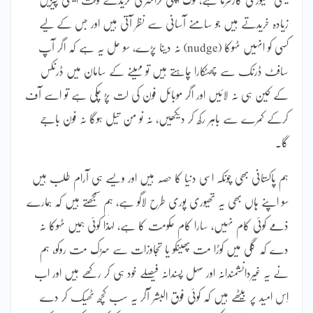
زیادہ خریدتے ہیں جو سامنے آسانی سے نظر آتی ہیں اور جس کے لیے
کسی کو انہیں ٹہوکا (nudge) نہ دینا پڑے، سو حل یہ ہے کہ اگر آپ
سافٹ ڈرنک سے چھٹکارا چاہتے ہیں تو مہینے کے سامان میں ڈرنکس
کے کین ہی نہ لائیں اور اگر موبائل فون کی لت پڑ چکی ہے تو اسے آف
کرکے کمرے سے باہر رکھ کر دیکھیں، نہ نو من تیل ہوگا نہ فون باجے
گا۔
ہم پاکستانی بھی چونکہ اسی دنیا کا حصہ ہیں اور ویسے ہی آرام طلب ہیں
سو اپنے ہاں بھی یہ تھیوری پوری طرح لاگو ہے، ہم سمجھتے ہیں کہ ہمارے
ذمے کوئی کام نہیں، سارا کام حکومت کا ہے، لہٰذا کوئی ہمیں ٹہوکا نہ
دے کہ گلی میں کوڑا مت پھینکو یا تجاوزات سے سڑک مت روکو، ہم
نے یہ غیردانشمندانہ اور سہل پسندانہ فیصلے خود ہی کر رکھے ہیں اور اب
اِس امید پر بیٹھے ہیں کہ کوئی فوق البشر آکر یہ سب کچھ ٹھیک کر دے