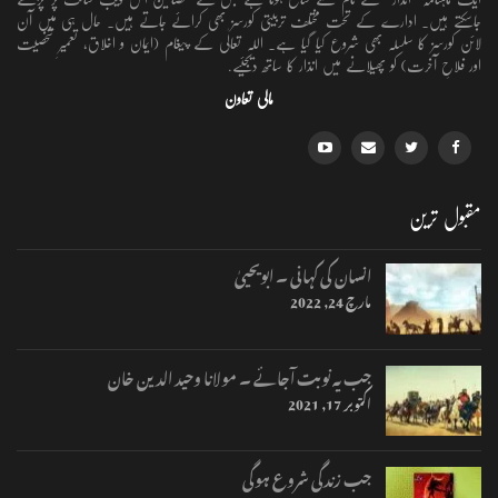
جاسکتے ہیں۔ ادارے کے تحت مختلف تربیتی کورسز بھی کرائے جاتے ہیں۔ حال ہی میں آن
لائن کورسز کا سلسلہ بھی شروع کیا گیا ہے۔ اللہ تعالٰی کے پیغام (ایمان و اخلاق، تعمیرِ شخصیت
اور فلاحِ آخرت) کو پھیلانے میں انذار کا ساتھ دیجئیے.
مالی تعاون
مقبول ترین
انسان کی کہانی ۔ ابویحییٰ
مارچ 24, 2022
جب یہ نوبت آجائے ۔ مولانا وحید الدین خان
اکتوبر 17, 2021
جب زندگی شروع ہوگی