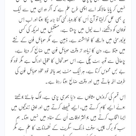
نہیں کر پایا حالانکہ اسے اچھی طرح علم ہے کہ اگر وہ اِن میں سے ایک
پر بھی عمل کرلیتا تو آج اُس کا کاروبار کئی گنا بڑھ چکا ہوتا اور اب اِس
نوجوان کو دیکھئے، اے لیول میں پڑھتا ہے، مستقبل میں امریکہ کی کسی
یونیورسٹی میں داخلے کا خواہشمند ہے، ذہین ہے مگر موبائل فون کے نشے
میں مبتلا ہے، دن کا زیادہ تر وقت موبائل فون میں ضائع کر دیتا ہے،
پڑھائی سے توجہ ہٹ چکی ہے، اس صورتحال کا بخوبی ادراک ہے مگر خود کو
بے بس محسوس کرتا ہے، ہر ایک منٹ بعد ہاتھ خود بخود موبائل فون کی
طرف اٹھ جاتے ہیں اور وقت ضائع ہوتا رہتا ہے۔
اِس قسم کی کروڑوں مثالوں سے دنیا بھری پڑی ہے، لوگ جانتے بوجھتے
ہوئے ایسے کام کرتے ہیں، ایسے فیصلے کرتے ہیں اور اپنی زندگیوں میں
ایسا انتخاب کرتے ہیں جو اکثر اوقات اُن کے مفاد میں نہیں ہوتا۔ ہم
سب کو برگر، چپس، سوفٹ ڈرنک، سگریٹ کے نقصانات کا علم ہے مگر