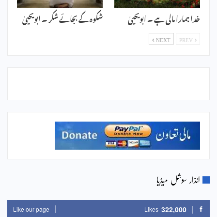
خدا ہمارا مالی ہے ۔ ابویحییٰ
شکوہ کے بجائے شکر ۔ ابویحییٰ
NEXT
PREV
انذار سوشل میڈیا
322,000
Like our page
Likes