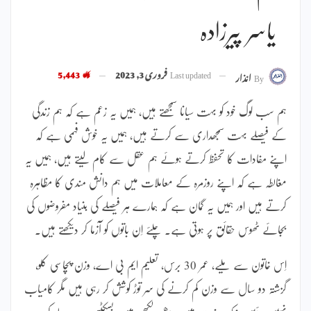
یاسر پیرزادہ
Last updated
فروری 3, 2023
5,443
By
انذار
ہم سب لوگ خود کو بہت سیانا سمجھتے ہیں، ہمیں یہ زعم ہے کہ ہم زندگی
کے فیصلے بہت سمجھداری سے کرتے ہیں، ہمیں یہ خوش فہمی ہے کہ
اپنے مفادات کا تحفظ کرتے ہوئے ہم عقل سے کام لیتے ہیں، ہمیں یہ
مغالطہ ہے کہ اپنے روزمرہ کے معاملات میں ہم دانش مندی کا مظاہرہ
کرتے ہیں اور ہمیں یہ گمان ہے کہ ہمارے ہر فیصلے کی بنیاد مفروضوں کی
بجائے ٹھوس حقائق پر ہوتی ہے۔ چلئے اِن باتوں کو آزما کر دیکھتے ہیں۔
اِس خاتون سے ملیے، عمر 30 برس، تعلیم ایم بی اے، وزن پچاسی کلو،
گزشتہ دو سال سے وزن کم کرنے کی سر توڑ کوشش کر رہی ہیں مگر کامیاب