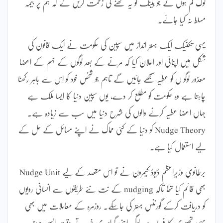
لوگ کم ہوں گے جو بینک کو یہ لکھنے کی زحمت کریں گے کہ ہم پر بیمہ
مسلط نہ کیا جائے۔
یہی تکنیک ایک بہتر انداز میں سپین کی حکومت نے ایک قانون کی
شکل میں اپنائی اور اعلان کیا کہ مرنے کے بعد لوگوں کے جسم کے اعضا
معذور لوگو ں کو عطیہ سمجھے جائیں گے تاہم جو شخص خود کو اِس سے باہر رکھنا
چاہتا ہے وہ حکومت کو مطلع کر دے، یوں سپین دنیا کا ایسا ملک ہے
جہاں اعضا عطیہ کرنے والوں کی شرح دنیا میں سب سے زیادہ ہے۔
Nudge Theory کو دنیا کے کئی مماک نے اپنے مسائل کے حل کے
لیے استعمال کیا ہے۔
برطانوی وزیراعظم ڈیوڈ کیمرون نے تو اس مقصد کے لیے Nudge Unit
بھی قائم کیا تھا تاکہ nudging کے نت نئے طریقوں سے انسانی رویوں
کو دریافت کرکے گورننس بہتر کی جاسکے۔ روزمرہ کے معاملات میں بھی
یہی تھیوری کارفرما ہے، لوگ اپنی گراسری خریدتے وقت ایسی چیزیں