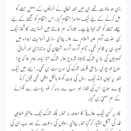
یہی وہ حالات تھے جن میں اللہ تعالیٰ نے انسانوں کے اصل مسئلے کو
حل کرنے کے لیے ایک دوسرا انتظام کیا۔ اس انتظام کو سمجھنے کے لیے
پہلے مسئلے کو سمجھ لینا چاہیے۔ جیسا کہ ہم جانتے ہیں انسانیت کا آغاز ایک
نبی حضرت آدم علیہ السلام سے ہوا۔ چنانچہ ساری انسانیت ابتداء میں
توحید ہی پر قائم تھی۔ تاہم آہستہ آہستہ شیطان کی دراندازی اور انسانی
کمزوریوں کی بنا پر شرک پھیلنا شروع ہوا۔ شرک اتنا زیادہ عام ہوا کہ پورا
سماج اور پوری ریاستی قوت شرک کی سرپرست بن گئی۔ ایسے میں ایک
اللہ پر ایمان لانا، ایک رسول کی بات کو جو بالکل اجنبی تھی قبول کرنا
پورے سماج، اس کی اقدار اور سب سے بڑھ کر خود ریاست سے ٹکرانے
کے ہم معنی بن گیا۔
پھر یہ کسی ایک علاقے کا معاملہ نہ تھا۔ بلکہ شرک ایک عالمگیر تہذیبی
قدر کی شکل اختیار کر گیا تھا۔ چنانچہ رسولوں کی دعوت کے بعد جب ان کی