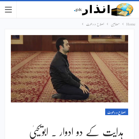
Home
مضامین
اصلاح و دعوت
اصلاح و دعوت
ہدایت کے دو ادوار ۔ ابویحییٰ