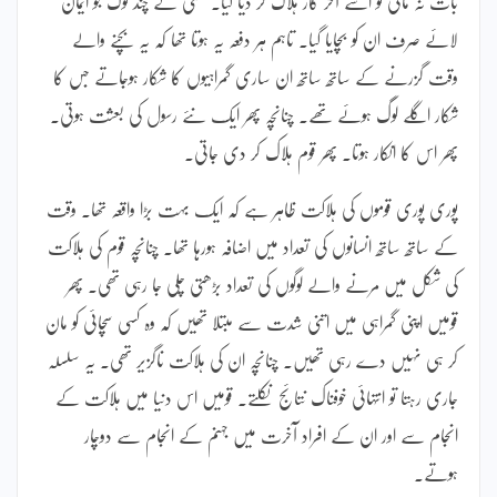
بات نہ مانی تو اسے آخر کار ہلاک کر دیا گیا۔ گنتی کے چند لوگ جو ایمان
لائے صرف ان کو بچایا گیا۔ تاہم ہر دفعہ یہ ہوتا تھا کہ یہ بچنے والے
وقت گزرنے کے ساتھ ساتھ ان ساری گمراہیوں کا شکار ہوجاتے جس کا
شکار اگلے لوگ ہوئے تھے۔ چنانچہ پھر ایک نئے رسول کی بعثت ہوتی۔
پھر اس کا انکار ہوتا۔ پھر قوم ہلاک کر دی جاتی۔
پوری پوری قوموں کی ہلاکت ظاہر ہے کہ ایک بہت بڑا واقعہ تھا۔ وقت
کے ساتھ ساتھ انسانوں کی تعداد میں اضافہ ہورہا تھا۔ چنانچہ قوم کی ہلاکت
کی شکل میں مرنے والے لوگوں کی تعداد بڑھتی چلی جا رہی تھی۔ پھر
قومیں اپنی گمراہی میں اتنی شدت سے مبتلا تھیں کہ وہ کسی سچائی کو مان
کر ہی نہیں دے رہی تھیں۔ چنانچہ ان کی ہلاکت ناگزیر تھی۔ یہ سلسلہ
جاری رہتا تو انتہائی خوفناک نتائج نکلتے۔ قومیں اس دنیا میں ہلاکت کے
انجام سے اور ان کے افراد آخرت میں جہنم کے انجام سے دوچار
ہوتے۔