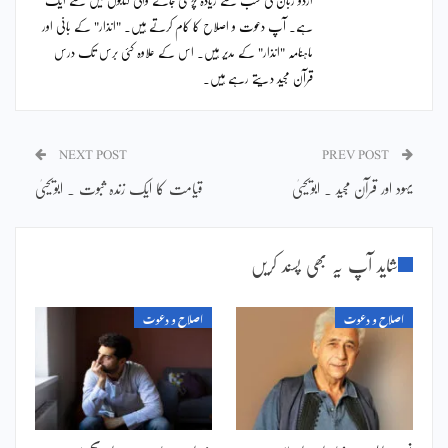
ہے۔ آپ دعوت و اصلاح کا کام کرتے ہیں۔ "انذار" کے بانی اور
ماہنامہ "انذار" کے مدیر ہیں۔ اس کے علاوہ کئی برس تک درس
قرآن مجید دیتے رہے ہیں۔
NEXT POST
PREV POST
یہود اور قرآن مجید ۔ ابویحییٰ
قیامت کا ایک زندہ ثبوت ۔ ابویحییٰ
شاید آپ یہ بھی پسند کریں
اصلاح و دعوت
اصلاح و دعوت