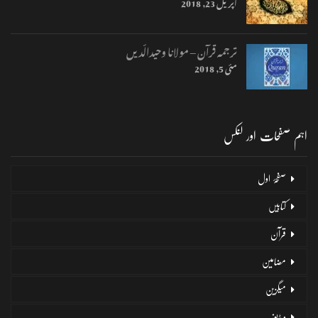
اپریل 23, 2018
ترجمہ قرآن – مولانا وحیدالّدیں
مئی 5, 2018
اہم صفحات اور لنکس
صفحۂ اول
کتابیں
قرآن
مضامین
میگزین
ویڈیوز