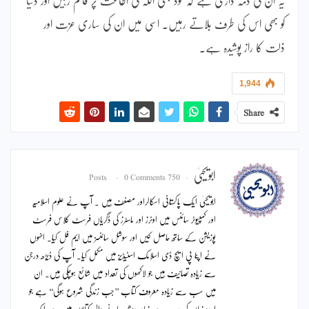
کو بھی اس کی طرف بلاتے رہیں۔ اسی میں ان کی ساری عزت اور
ذلت کا راز پوشیدہ ہے۔
1,944
Share
ابویحییٰ
0 Comments
750 Posts
ابویحییٰ ایک پاکستانی اسکالراور مصنف ہیں ۔ آپ نے علوم اسلامیہ
اور کمپیوٹر سائنس میں اونرز اور ماسٹرز کی ڈگریاں فرسٹ کلاس فرسٹ
پوزیشن کے ساتھ حاصل کیں اور سوشل سائنسز میں ایم فل کیا۔ انہوں
نے اپنا پی ایچ ڈی اسلامک اسٹیڈیز میں مکمل کیا۔ آپ کی ڈیڑھ درجن
سے زیادہ تصانیف ہیں جو لاکھوں کی تعداد میں شائع ہوچکی ہیں۔ ان
میں سب سے زیادہ معروف کتاب ’’جب زندگی شروع ہوگی‘‘ ہے جو
اردو زبان کی سب سے زیادہ پڑھی جانے والی کتابوں میں سے ایک