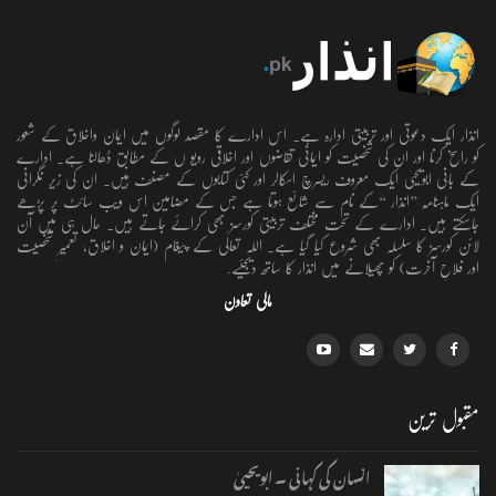
انذار ایک دعوتی اور تربیتی ادارہ ہے۔ اس ادارے کا مقصد لوگوں میں ایمان واخلاق کے شعور
کو راسخ کرنا اور ان کی شخصیت کو ایمانی تقاضوں اور اخلاقی رویو ں کے مطابق ڈھالنا ہے۔ ادارے
کے بانی ابویحییٰ ایک معروف ریسرچ اسکالر اور کئی کتابوں کے مصنف ہیں۔ ان کی زیر نگرانی
ایک ماہنامہ ’’انذار ‘‘کے نام سے شائع ہوتا ہے جس کے مضامین اس ویب سائٹ پر پڑھے
جاسکتے ہیں۔ ادارے کے تحت مختلف تربیتی کورسز بھی کرائے جاتے ہیں۔ حال ہی میں آن
لائن کورسز کا سلسلہ بھی شروع کیا گیا ہے۔ اللہ تعالٰی کے پیغام (ایمان و اخلاق، تعمیرِ شخصیت
اور فلاحِ آخرت) کو پھیلانے میں انذار کا ساتھ دیجئیے.
مالی تعاون
مقبول ترین
انسان کی کہانی ۔ ابویحییٰ