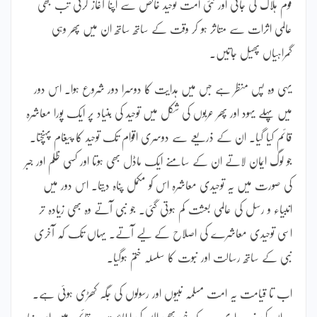
قوم ہلاک کی جاتی اور نئی امت توحید خالص سے اپنا آغاز کرتی تب بھی
عالمی اثرات سے متاثر ہو کر وقت کے ساتھ ساتھ ان میں پھر وہی
گمراہیاں پھیل جاتیں۔
یہی وہ پس منظر ہے جس میں ہدایت کا دوسرا دور شروع ہوا۔ اس دور
میں پہلے یہود اور پھر عربوں کی شکل میں توحید کی بنیاد پر ایک پورا معاشرہ
قائم کیا گیا۔ ان کے ذریعے سے دوسری اقوام تک توحید کا پیغام پہنچتا۔
جو لوگ ایمان لاتے ان کے سامنے ایک ماڈل بھی ہوتا اور کسی ظلم اور جبر
کی صورت میں یہ توحیدی معاشرہ اس کو مکمل پناہ دیتا۔ اس دور میں
انبیاء و رسل کی عالمی بعثت کم ہوتی گئی۔ جو نبی آتے وہ بھی زیادہ تر
اسی توحیدی معاشرے کی اصلاح کے لیے آتے۔ یہاں تک کہ آخری
نبی کے ساتھ رسالت اور نبوت کا سلسلہ ختم ہوگیا۔
اب تا قیامت یہ امت مسلمہ نبیوں اور رسولوں کی جگہ کھڑی ہوئی ہے۔
یہ ان کی ذمہ داری ہے کہ خود بھی اللہ کی اطاعت پر قائم رہیں اور دنیا