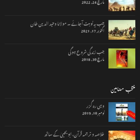
مارچ 24, 2022
جب یہ نوبت آجائے ۔ مولانا وحید الدین خان
اکتوبر 17, 2021
جب زندگی شروع ہوگی
مارچ 30, 2018
منتخب مضامین
وہی رہ گزر
نومبر 10, 2019
خلاصہ و ترجمہ قرآن، ابو یحییٰ کے ساتھ