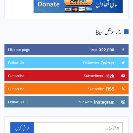
انذار سوشل میڈیا
322,000
Like our page
Likes
Twitter
Follow Us
Followers
132k
Subscribe
Subscribers
RSS
Subscribe
Subscribe
Instagram
Follow Us
Followers