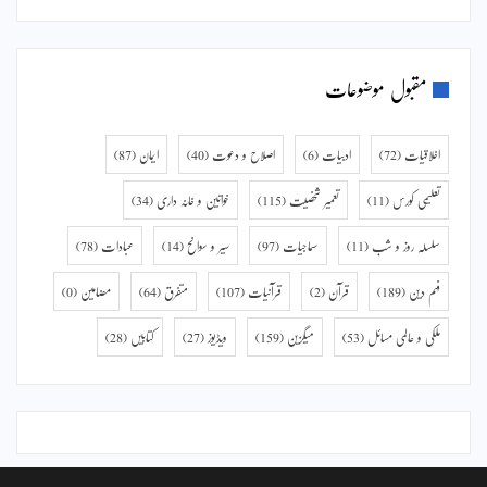
مقبول موضوعات
اخلاقیات
(72)
ادبیات
(6)
اصلاح و دعوت
(40)
ایمان
(87)
تعلیمی کورس
(11)
تعمیر شخصیت
(115)
خواتین و خانہ داری
(34)
سلسلہ روز و شب
(11)
سماجیات
(97)
سیر و سوانح
(14)
عبادات
(78)
فہم دین
(189)
قرآن
(2)
قرآنیات
(107)
متفرق
(64)
مضامین
(0)
ملکی و عالمی مسائل
(53)
میگزین
(159)
ویڈیوز
(27)
کتابیں
(28)