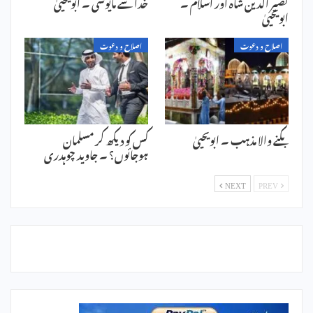
نصیر الدین شاہ اور اسلام ۔
خدا سے مایوسی ۔ ابویحییٰ
ابویحییٰ
اصلاح و دعوت
اصلاح و دعوت
بکنے والا مذہب ۔ ابویحییٰ
کس کو دیکھ کر مسلمان
ہوجائوں؟ ۔ جاوید چوہدری
NEXT
PREV