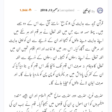
Last updated
دسمبر 13, 2018
1,944
By
ابویحییٰ
قرآن مجید سے ہدایت کی جو تاریخ سامنے آتی ہے اس کے دو حصے
ہیں۔ پہلا حصہ وہ ہے جس میں اللہ تعالیٰ نے ہر قوم اور ہر خطے میں
اپنے ہدایت دینے والوں کو بھیجا اور ان کے ذریعے سے ان کو اپنی ہدایت
اور مرضی سے آگاہ کیا۔ اس دور میں جو نمائندہ اور اہم اقوام تھیں ان میں
اللہ تعالیٰ نے اپنے رسولوں کو بھیجا۔ ان رسولوں کے ذریعے سے اللہ
تعالیٰ کا پیغام نہ صرف اس قوم تک پہنچا بلکہ اس قوم کو یہ بتا دیا گیا کہ
ان کے کفر کی پاداش میں ہر نافرمان کو چن چن کو ماردیا جائے گا۔ اور
صرف ایمان لانے والوں کو بچایا جائے گا۔
حضرت نوح، حضرت ہود، حضرت صالح علیہم السلام اور ان جیسے متعدد
پیغمبروں کو اسی اصول پر ان کی قوموں میں بھیجا گیا۔ قوم نے جب ان کی