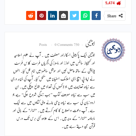
5,474
Share
ابویحییٰ
0 Comments
750 Posts
ابویحییٰ ایک پاکستانی اسکالراور مصنف ہیں ۔ آپ نے علوم اسلامیہ
اور کمپیوٹر سائنس میں اونرز اور ماسٹرز کی ڈگریاں فرسٹ کلاس فرسٹ
پوزیشن کے ساتھ حاصل کیں اور سوشل سائنسز میں ایم فل کیا۔ انہوں
نے اپنا پی ایچ ڈی اسلامک اسٹیڈیز میں مکمل کیا۔ آپ کی ڈیڑھ درجن
سے زیادہ تصانیف ہیں جو لاکھوں کی تعداد میں شائع ہوچکی ہیں۔ ان
میں سب سے زیادہ معروف کتاب ’’جب زندگی شروع ہوگی‘‘ ہے جو
اردو زبان کی سب سے زیادہ پڑھی جانے والی کتابوں میں سے ایک
ہے۔ آپ دعوت و اصلاح کا کام کرتے ہیں۔ "انذار" کے بانی اور
ماہنامہ "انذار" کے مدیر ہیں۔ اس کے علاوہ کئی برس تک درس
قرآن مجید دیتے رہے ہیں۔