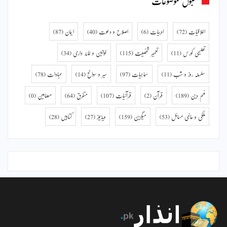
مقبول موضوعات
اخلاقیات
(72)
ادبیات
(6)
اصلاح و دعوت
(40)
ایمان
(87)
تعلیمی کورس
(11)
تعمیر شخصیت
(115)
خواتین و خانہ داری
(34)
سلسلہ روز و شب
(11)
سماجیات
(97)
سیر و سوانح
(14)
عبادات
(78)
فہم دین
(189)
قرآن
(2)
قرآنیات
(107)
متفرق
(64)
مضامین
(0)
ملکی و عالمی مسائل
(53)
میگزین
(159)
ویڈیوز
(27)
کتابیں
(28)