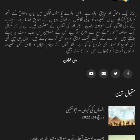
انذار ایک دعوتی اور تربیتی ادارہ ہے۔ اس ادارے کا مقصد لوگوں میں ایمان واخلاق کے شعور
کو راسخ کرنا اور ان کی شخصیت کو ایمانی تقاضوں اور اخلاقی رویو ں کے مطابق ڈھالنا ہے۔ ادارے
کے بانی ابویحییٰ ایک معروف ریسرچ اسکالر اور کئی کتابوں کے مصنف ہیں۔ ان کی زیر نگرانی
ایک ماہنامہ ’’انذار ‘‘کے نام سے شائع ہوتا ہے جس کے مضامین اس ویب سائٹ پر پڑھے
جاسکتے ہیں۔ ادارے کے تحت مختلف تربیتی کورسز بھی کرائے جاتے ہیں۔ حال ہی میں آن
لائن کورسز کا سلسلہ بھی شروع کیا گیا ہے۔ اللہ تعالٰی کے پیغام (ایمان و اخلاق، تعمیرِ شخصیت
اور فلاحِ آخرت) کو پھیلانے میں انذار کا ساتھ دیجئیے.
مالی تعاون
مقبول ترین
انسان کی کہانی ۔ ابویحییٰ
مارچ 24, 2022
جب یہ نوبت آجائے ۔ مولانا وحید الدین خان