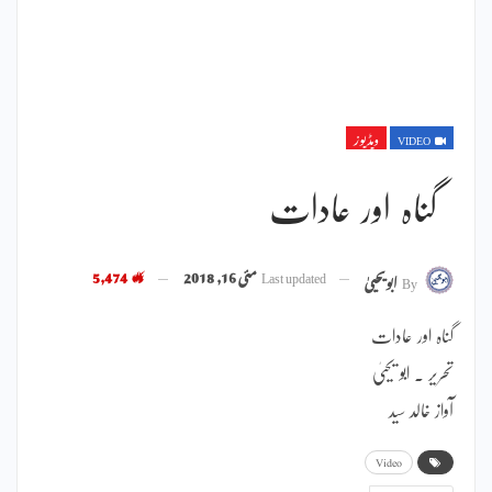
VIDEO
ویڈیوز
گناہ اور عادات
Last updated
مئی 16, 2018
5,474
By
ابویحییٰ
گناہ اور عادات
تحریر ۔ ابو یحییٰ
آواز خالد سید
Video