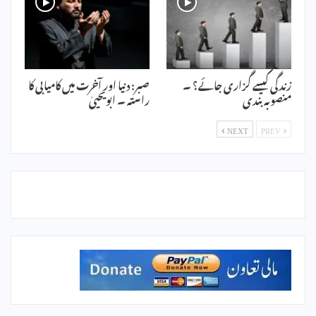
زندگی کیسے گزاری جائے؟ ۔
صبر: دنیا اور آخرت میں کامیابی کا
منصوبہ بندی
راستہ ۔ ابویحییٰ
NEXT
PREV