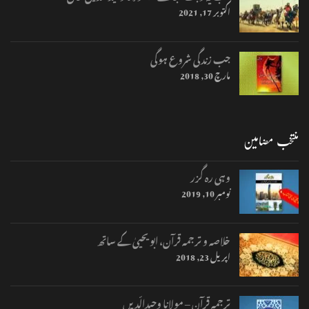
اکتوبر 17, 2021
جب زندگی شروع ہوگی
مارچ 30, 2018
منتخب مضامین
وہی رہ گزر
نومبر 10, 2019
خلاصہ و ترجمہ قرآن، ابو یحییٰ کے ساتھ
اپریل 23, 2018
ترجمہ قرآن – مولانا وحیدالّدیں