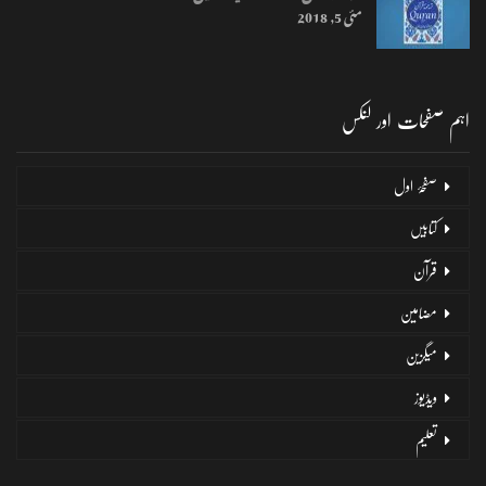
مئی 5, 2018
اہم صفحات اور لنکس
صفحۂ اول
کتابیں
قرآن
مضامین
میگزین
ویڈیوز
تعلیم