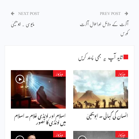
NEXT POST
PREV POST
آخرت کے دلائل اوراحوالِ آخرت
مایوسی ۔ ابو یحییٰ
کورس
شاید آپ یہ بھی پسند کریں
ویڈیوز
ویڈیوز
انسان کی کہانی ۔ ابویحییٰ
اسلام اور لونڈی غلام ۔ اسلام
میں لونڈی کا تصور
ویڈیوز
ویڈیوز