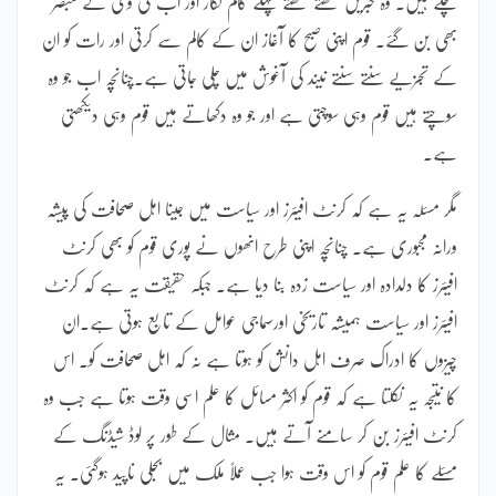
چکے ہیں۔ وہ خبریں لکھتے لکھتے پہلے کالم نگار اور اب ٹی وی کے مبصر
بھی بن گئے۔ قوم اپنی صبح کا آغاز ان کے کالم سے کرتی اور رات کو ان
کے تجزیے سنتے سنتے نیند کی آغوش میں چلی جاتی ہے۔چنانچہ اب جو وہ
سوچتے ہیں قوم وہی سوچتی ہے اور جو وہ دکھاتے ہیں قوم وہی دیکھتی
ہے۔
مگر مسئلہ یہ ہے کہ کرنٹ افیئرز اور سیاست میں جینا اہل صحافت کی پیشہ
ورانہ مجبوری ہے۔ چنانچہ اپنی طرح انھوں نے پوری قوم کو بھی کرنٹ
افیئرز کا دلدادہ اور سیاست زدہ بنا دیا ہے۔ جبکہ حقیقت یہ ہے کہ کرنٹ
افیئرز اور سیاست ہمیشہ تاریخی اورسماجی عوامل کے تابع ہوتی ہے۔ان
چیزوں کا ادراک صرف اہل دانش کو ہوتا ہے نہ کہ اہل صحافت کو۔ اس
کا نتیجہ یہ نکلتا ہے کہ قوم کو اکثر مسائل کا علم اسی وقت ہوتا ہے جب وہ
کرنٹ افیئرز بن کر سامنے آتے ہیں۔ مثال کے طور پر لوڈ شیڈنگ کے
مسئلے کا علم قوم کو اس وقت ہوا جب عملاً ملک میں بجلی ناپید ہوگئی۔ یہ