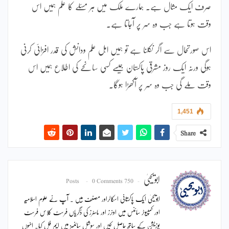
صرف ایک مثال ہے۔ ہمارے ملک میں ہر مسئلے کا علم ہمیں اس
وقت ہوتا ہے جب وہ سر پر آجاتا ہے۔
اس صورتحال سے اگر نکلنا ہے تو ہمیں اہل علم ودانش کی قدر افزائی کرنی
ہوگی ورنہ ایک روز مشرقی پاکستان جیسے کسی سانحے کی اطلاع ہمیں اس
وقت ملے گی جب وہ سر پر آکھڑا ہوگا۔
1,451
Share
ابویحییٰ
0 Comments
750 Posts
ابویحییٰ ایک پاکستانی اسکالراور مصنف ہیں ۔ آپ نے علوم اسلامیہ
اور کمپیوٹر سائنس میں اونرز اور ماسٹرز کی ڈگریاں فرسٹ کلاس فرسٹ
پوزیشن کے ساتھ حاصل کیں اور سوشل سائنسز میں ایم فل کیا۔ انہوں