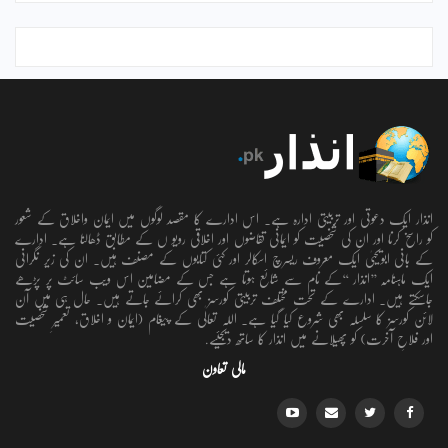
انذار ایک دعوتی اور تربیتی ادارہ ہے۔ اس ادارے کا مقصد لوگوں میں ایمان واخلاق کے شعور
کو راسخ کرنا اور ان کی شخصیت کو ایمانی تقاضوں اور اخلاقی رویو ں کے مطابق ڈھالنا ہے۔ ادارے
کے بانی ابویحییٰ ایک معروف ریسرچ اسکالر اور کئی کتابوں کے مصنف ہیں۔ ان کی زیر نگرانی
ایک ماہنامہ ’’انذار ‘‘کے نام سے شائع ہوتا ہے جس کے مضامین اس ویب سائٹ پر پڑھے
جاسکتے ہیں۔ ادارے کے تحت مختلف تربیتی کورسز بھی کرائے جاتے ہیں۔ حال ہی میں آن
لائن کورسز کا سلسلہ بھی شروع کیا گیا ہے۔ اللہ تعالٰی کے پیغام (ایمان و اخلاق، تعمیرِ شخصیت
اور فلاحِ آخرت) کو پھیلانے میں انذار کا ساتھ دیجئیے.
مالی تعاون