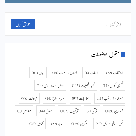
مقبول موضوعات
اخلاقیات
(72)
ادبیات
(6)
اصلاح و دعوت
(40)
ایمان
(87)
تعلیمی کورس
(11)
تعمیر شخصیت
(115)
خواتین و خانہ داری
(34)
سلسلہ روز و شب
(11)
سماجیات
(97)
سیر و سوانح
(14)
عبادات
(78)
فہم دین
(189)
قرآن
(2)
قرآنیات
(107)
متفرق
(64)
مضامین
(0)
ملکی و عالمی مسائل
(53)
میگزین
(159)
ویڈیوز
(27)
کتابیں
(28)