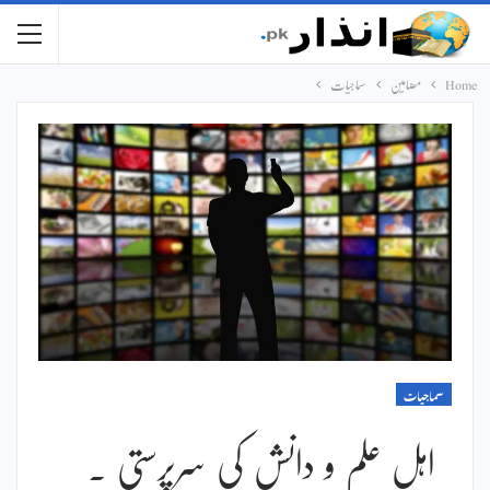
Home
مضامین
سماجیات
سماجیات
اہل علم و دانش کی سرپرستی ۔