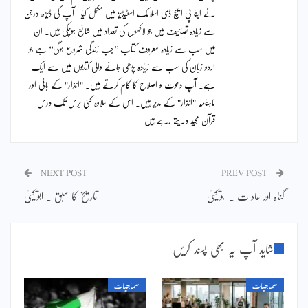
نے اپنا پی ایچ ڈی اسلامک اسٹیڈیز میں مکمل کیا۔ آپ کی ڈیڑھ درجن
سے زیادہ تصانیف ہیں جو لاکھوں کی تعداد میں شائع ہوچکی ہیں۔ ان
میں سب سے زیادہ معروف کتاب ’’جب زندگی شروع ہوگی‘‘ ہے جو
اردو زبان کی سب سے زیادہ پڑھی جانے والی کتابوں میں سے ایک
ہے۔ آپ دعوت و اصلاح کا کام کرتے ہیں۔ "انذار" کے بانی اور
ماہنامہ "انذار" کے مدیر ہیں۔ اس کے علاوہ کئی برس تک درس
قرآن مجید دیتے رہے ہیں۔
NEXT POST
PREV POST
گناہ اور عادات ۔ ابویحییٰ
تاریخ کا سبق ۔ ابویحییٰ
شاید آپ یہ بھی پسند کریں
سماجیات
سماجیات