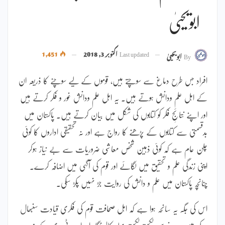
ابویحییٰ
Last updated
اکتوبر 3, 2018
1,451
By
ابویحییٰ
افراد جس طرح دماغ سے سوچتے ہیں، قوموں کے لیے سوچنے کا ذریعہ ان
کے اہل علم ودانش ہوتے ہیں۔ یہ اہل علم ودانش غور و فکر کرتے ہیں
اور اپنے نتائجِ فکر کو کتابوں کی شکل میں بیان کرتے ہیں۔ پاکستان میں
بدقسمتی سے کتابوں کے پڑھنے کا رواج ہے اور نہ تحقیقی اداروں کا کوئی
چلن عام ہے کہ کوئی ذہین شخص معاشی ضروریات سے بے نیاز ہوکر
اپنی زندگی علم و تحقیق میں لگائے اور قوم کی آگہی میں اضافہ کرے۔
چنانچہ پاکستان میں علم و دانش کی روایت جڑ نہیں پکڑ سکی۔
اس کی جگہ یہ سانحہ ہوا ہے کہ اہل صحافت قوم کی فکری قیادت سنبھال