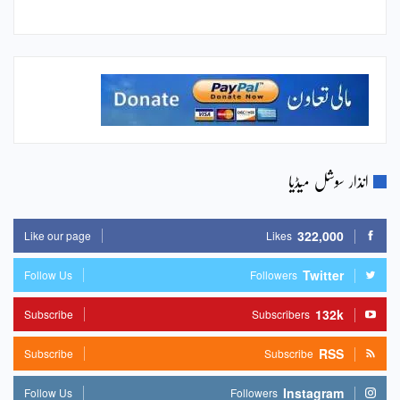
انذار سوشل میڈیا
322,000
Like our page
Likes
Twitter
Follow Us
Followers
132k
Subscribe
Subscribers
RSS
Subscribe
Subscribe
Instagram
Follow Us
Followers