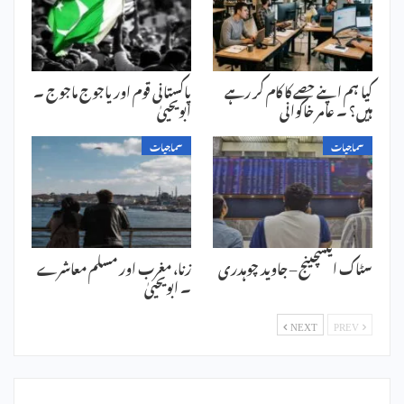
کیا ہم اپنے حصے کا کام کر رہے
پاکستانی قوم اور یاجوج ماجوج ۔
ہیں؟ ۔ عامر خاکوانی
ابویحییٰ
سماجیات
سماجیات
سٹاک ایکسچینج – جاوید چوہدری
زنا، مغرب اور مسلم معاشرے
۔ ابویحییٰ
NEXT
PREV