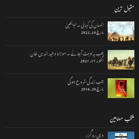
مقبول ترین
انسان کی کہانی ۔ ابویحییٰ
مارچ 24, 2022
جب یہ نوبت آجائے ۔ مولانا وحید الدین خان
اکتوبر 17, 2021
جب زندگی شروع ہوگی
مارچ 30, 2018
منتخب مضامین
وہی رہ گزر