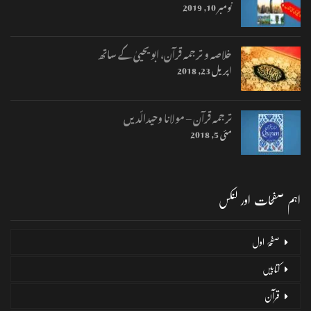
نومبر 10, 2019
خلاصہ و ترجمہ قرآن، ابو یحییٰ کے ساتھ
اپریل 23, 2018
ترجمہ قرآن – مولانا وحیدالّدیں
مئی 5, 2018
اہم صفحات اور لنکس
صفحۂ اول
کتابیں
قرآن