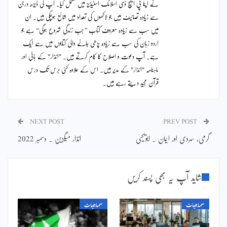
نے اپنا پی ایچ ڈی اسلامک اسٹیڈیز میں مکمل کیا۔ آپ کی ڈیڑھ درجن
سے زیادہ تصانیف ہیں جو لاکھوں کی تعداد میں شائع ہوچکی ہیں۔ ان
میں سب سے زیادہ معروف کتاب ’’جب زندگی شروع ہوگی‘‘ ہے جو
اردو زبان کی سب سے زیادہ پڑھی جانے والی کتابوں میں سے ایک
ہے۔ آپ دعوت و اصلاح کا کام کرتے ہیں۔ "انذار" کے بانی اور
ماہنامہ "انذار" کے مدیر ہیں۔ اس کے علاوہ کئی برس تک درس
قرآن مجید دیتے رہے ہیں۔
NEXT POST
PREV POST
گرمی، سردی اور ایمان ۔ ابویحییٰ
انذار میگزین ۔ دسمبر 2022
شاید آپ یہ بھی پسند کریں
سماجیات
سماجیات