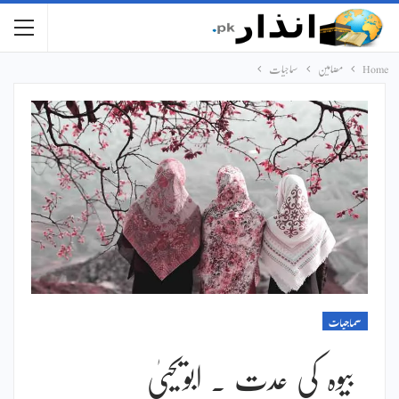
Home
مضامین
سماجیات
سماجیات
بیوہ کی عدت ۔ ابویحییٰ