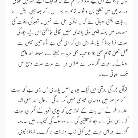
حال جاننا ہے اس لیے مرد کو یہ حکم ہے کہ وہ ایک ایسے طہر میں طلاق
دے جس میں تعلق زن و شو نہ قائم ہوا ہو۔ اس کے بعد تین حیض سے
یہ بات یقینی ہوجاتی ہے کہ یہ خاتون حمل سے نہیں۔ شوہر کی وفات کی
صورت میں چونکہ ایسی کوئی پابندی نہیں لگائی جاسکتی اس لیے بیوہ کی
عدت ذرا بڑھا کر چار ماہ دس دن کر دی گئی ہے تاکہ تین حیض سے
قبل تعلق قائم بھی ہوا ہو تب بھی مزید سوا مہینے سے معاملہ اور واضح
ہوجائے۔ عورت اگر حاملہ ہے تو اسی وجہ سے مدت عدت وضع حمل
تک ہوجاتی ہے۔
قرآن مجید کی روشنی میں ایک بیوہ پر اصل پابندی بس یہی ہے کہ عدت
کے عرصے میں دوسری شادی نہیں کرے گی۔ رسول اللہ صلی اللہ
علیہ وسلم نے اس بات کے لحاظ میں کہ بیوی شوہر کے گھر ہی عدت
گزار رہی ہوتی ہے بیوہ کو تلقین کی ہے وہ سوگ کی کیفیت میں عدت
گزارے اور اس عرصے میں کوئی زیب و زینت نہ کرے۔ ارشاد نبوی