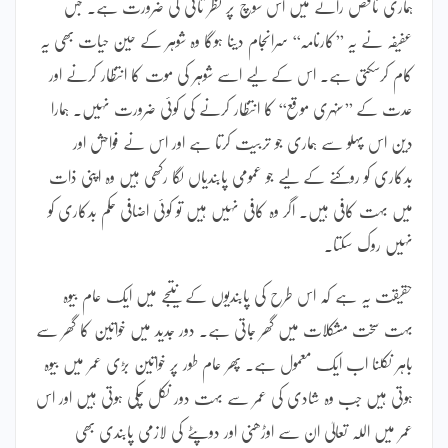
ہماری ناقص رائے میں اس سوچ پر نظر ثانی کی ضرورت ہے۔ جس
عفیفہ نے یہ ’’کارنامہ‘‘ سرانجام دینا ہوگا وہ شوہر کے حین حیات بھی یہ
کام کرسکتی ہے۔ اس کے لیے اسے شوہر کی موت کا انتظار کرنے اور
عدت کے ’’سنہری موقع‘‘ کا انتظار کرنے کی کوئی ضرورت نہیں۔ ہمارا
دین اس پہلو سے ہماری جو تربیت کرتا ہے اور اس نے فواحش اور
بدکاری کو روکنے کے لیے جو عمومی پابندیاں لگا رکھی ہیں وہ اپنی ذات
میں بہت کافی ہیں۔ اگر وہ کافی نہیں ہیں تو کوئی اضافی حکم بدکاری کو
نہیں روک سکتا۔
حقیقت یہ ہے کہ اس طرح کی پابندیوں کے نتیجے میں ایک عام بیوہ
بہت سخت مشکلات میں گھر جاتی ہے۔ دور جدید میں خواتین کا گھر سے
باہر نکلنا اب ایک معمول ہے۔ پھر عام طور پر خواتین بڑی عمر میں بیوہ
ہوتی ہیں جب وہ شادی کی عمر سے بہت دور نکل چکی ہوتی ہیں اور اس
عمر میں اللہ تعالیٰ ان سے اوڑھنی اور دوپٹے کی لازمی پابندی بھی