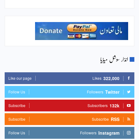
انذار سوشل میڈیا
322,000
Like our page
Likes
Twitter
Follow Us
Followers
132k
Subscribe
Subscribers
RSS
Subscribe
Subscribe
Instagram
Follow Us
Followers