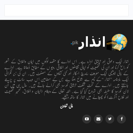
انذار ایک دعوتی اور تربیتی ادارہ ہے۔ اس ادارے کا مقصد لوگوں میں ایمان واخلاق کے شعور
کو راسخ کرنا اور ان کی شخصیت کو ایمانی تقاضوں اور اخلاقی رویو ں کے مطابق ڈھالنا ہے۔ ادارے
کے بانی ابویحییٰ ایک معروف ریسرچ اسکالر اور کئی کتابوں کے مصنف ہیں۔ ان کی زیر نگرانی
ایک ماہنامہ ’’انذار ‘‘کے نام سے شائع ہوتا ہے جس کے مضامین اس ویب سائٹ پر پڑھے
جاسکتے ہیں۔ ادارے کے تحت مختلف تربیتی کورسز بھی کرائے جاتے ہیں۔ حال ہی میں آن
لائن کورسز کا سلسلہ بھی شروع کیا گیا ہے۔ اللہ تعالٰی کے پیغام (ایمان و اخلاق، تعمیرِ شخصیت
اور فلاحِ آخرت) کو پھیلانے میں انذار کا ساتھ دیجئیے.
مالی تعاون