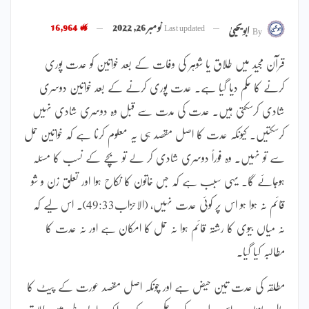
Last updated
نومبر 26, 2022
16,964
By
ابویحییٰ
قرآن مجید میں طلاق یا شوہر کی وفات کے بعد خواتین کو عدت پوری
کرنے کا حکم دیا گیا ہے۔ عدت پوری کرنے کے بعد خواتین دوسری
شادی کرسکتی ہیں۔ عدت کی مدت سے قبل وہ دوسری شادی نہیں
کرسکتیں۔ کیونکہ عدت کا اصل مقصد ہی یہ معلوم کرنا ہے کہ خواتین حمل
سے تو نہیں۔ وہ فوراً دوسری شادی کر لے تو بچے کے نسب کا مسئلہ
ہوجائے گا۔ یہی سبب ہے کہ جس خاتون کا نکاح ہوا اور تعلق زن و شو
قائم نہ ہوا ہو اس پر کوئی عدت نہیں، (الاحزاب49:33)۔ اس لیے کہ
نہ میاں بیوی کا رشتہ قائم ہوا نہ حمل کا امکان ہے اور نہ عدت کا
مطالبہ کیا گیا۔
مطلقہ کی عدت تین حیض ہے اور چونکہ اصل مقصد عورت کے پیٹ کا