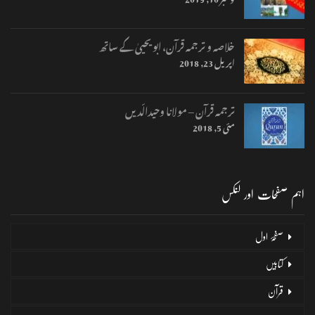
خلاصہ و ترجمہ قرآن، ابو یحییٰ کے ساتھ
اپریل 23, 2018
ترجمہ قرآن – مولانا وحیدالّدیں
مئی 5, 2018
اہم صفحات اور لنکس
صفحۂ اول
کتابیں
قرآن