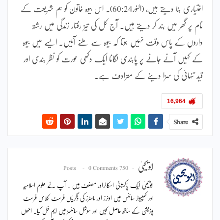
اختیاری بنا دیتے ہیں، (النور60:24)۔ اس بیوہ خاتون کو ہم شریعت کے
نام پر گھر میں بند کر دیتے ہیں۔ آج کل کی تیز رفتار زندگی میں رشتہ
داروں کے پاس وقت نہیں ہوتا کہ بیوہ سے ملنے آئیں۔ ایسے میں بیوہ
کے کہیں آنے جانے پر پابندی لگانا ایک دکھی عورت کو نظر بندی اور
قید تنہائی کی سزا دینے کے مترادف ہے۔
16,964
Share
ابویحییٰ
0 Comments
750 Posts
ابویحییٰ ایک پاکستانی اسکالراور مصنف ہیں ۔ آپ نے علوم اسلامیہ
اور کمپیوٹر سائنس میں اونرز اور ماسٹرز کی ڈگریاں فرسٹ کلاس فرسٹ
پوزیشن کے ساتھ حاصل کیں اور سوشل سائنسز میں ایم فل کیا۔ انہوں