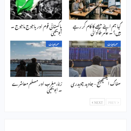
کیا ہم اپنے حصے کا کام کر رہے
پاکستانی قوم اور یاجوج ماجوج ۔
ہیں؟ ۔ عامر خاکوانی
ابویحییٰ
سماجیات
سماجیات
سٹاک ایکسچینج – جاوید چوہدری
زنا، مغرب اور مسلم معاشرے
۔ ابویحییٰ
NEXT
PREV