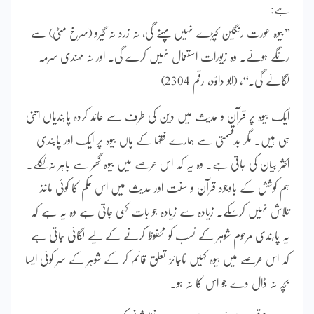
ہے:
’’بیوہ عورت رنگین کپڑے نہیں پہنے گی، نہ زرد نہ گیرو (سرخ مٹی) سے
رنگے ہوئے۔ وہ زیورات استعمال نہیں کرے گی۔ اور نہ مہندی سرمہ
لگائے گی۔‘‘، (ابو داؤد، رقم 2304)
ایک بیوہ پر قرآن و حدیث میں دین کی طرف سے عائد کردہ پابندیاں اتنی
ہی ہیں۔ مگر بدقسمتی سے ہمارے فقہا کے ہاں بیوہ پر ایک اور پابندی
اکثر بیان کی جاتی ہے۔ وہ یہ کہ اس عرصے میں بیوہ گھر سے باہر نہ نکلے۔
ہم کوشش کے باوجود قرآن و سنت اور حدیث میں اس حکم کا کوئی ماخذ
تلاش نہیں کرسکے۔ زیادہ سے زیادہ جو بات کہی جاتی ہے وہ یہ ہے کہ
یہ پابندی مرحوم شوہر کے نسب کو محفوظ کرنے کے لیے لگائی جاتی ہے
کہ اس عرصے میں بیوہ کہیں ناجائز تعلق قائم کر کے شوہر کے سر کوئی ایسا
بچہ نہ ڈال دے جو اس کا نہ ہو۔