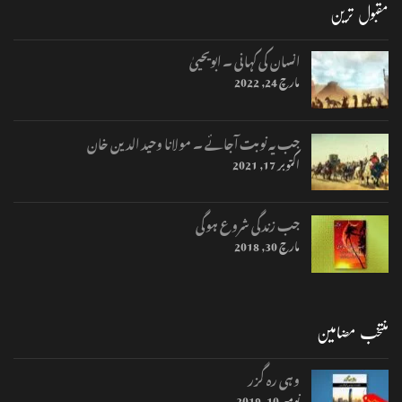
مقبول ترین
انسان کی کہانی ۔ ابویحییٰ
مارچ 24, 2022
جب یہ نوبت آجائے ۔ مولانا وحید الدین خان
اکتوبر 17, 2021
جب زندگی شروع ہوگی
مارچ 30, 2018
منتخب مضامین
وہی رہ گزر
نومبر 10, 2019