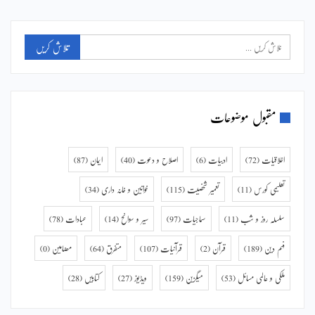
مقبول موضوعات
اخلاقیات
(72)
ادبیات
(6)
اصلاح و دعوت
(40)
ایمان
(87)
تعلیمی کورس
(11)
تعمیر شخصیت
(115)
خواتین و خانہ داری
(34)
سلسلہ روز و شب
(11)
سماجیات
(97)
سیر و سوانح
(14)
عبادات
(78)
فہم دین
(189)
قرآن
(2)
قرآنیات
(107)
متفرق
(64)
مضامین
(0)
ملکی و عالمی مسائل
(53)
میگزین
(159)
ویڈیوز
(27)
کتابیں
(28)