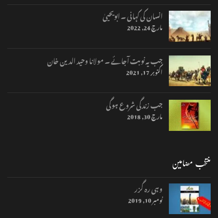
انسان کی کہانی ۔ ابویحییٰ
مارچ 24, 2022
جب یہ نوبت آجائے ۔ مولانا وحید الدین خان
اکتوبر 17, 2021
جب زندگی شروع ہوگی
مارچ 30, 2018
منتخب مضامین
وہی رہ گزر
نومبر 10, 2019