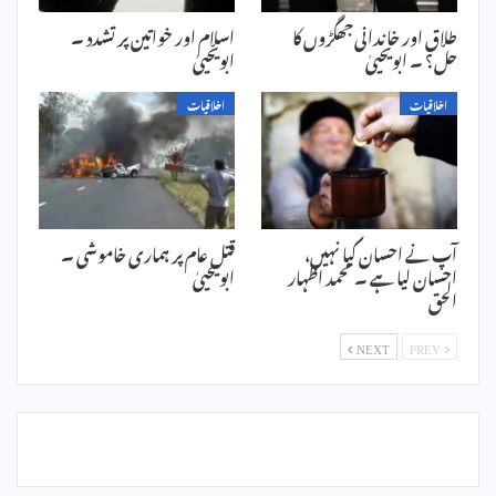
طلاق اور خاندانی جھگڑوں کا
اسلام اور خواتین پر تشدد ۔
حل؟ ۔ ابویحییٰ
ابویحییٰ
اخلاقیات
اخلاقیات
آپ نے احسان کیا نہیں،
قتل عام پر ہماری خاموشی ۔
احسان لیا ہے ۔ محمد اظہار
ابویحییٰ
الحق
NEXT
PREV