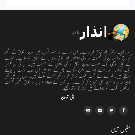
انذار ایک دعوتی اور تربیتی ادارہ ہے۔ اس ادارے کا مقصد لوگوں میں ایمان واخلاق کے شعور
کو راسخ کرنا اور ان کی شخصیت کو ایمانی تقاضوں اور اخلاقی رویو ں کے مطابق ڈھالنا ہے۔ ادارے
کے بانی ابویحییٰ ایک معروف ریسرچ اسکالر اور کئی کتابوں کے مصنف ہیں۔ ان کی زیر نگرانی
ایک ماہنامہ ’’انذار ‘‘کے نام سے شائع ہوتا ہے جس کے مضامین اس ویب سائٹ پر پڑھے
جاسکتے ہیں۔ ادارے کے تحت مختلف تربیتی کورسز بھی کرائے جاتے ہیں۔ حال ہی میں آن
لائن کورسز کا سلسلہ بھی شروع کیا گیا ہے۔ اللہ تعالٰی کے پیغام (ایمان و اخلاق، تعمیرِ شخصیت
اور فلاحِ آخرت) کو پھیلانے میں انذار کا ساتھ دیجئیے.
مالی تعاون
مقبول ترین