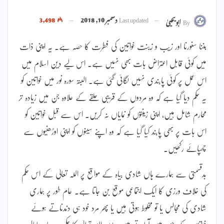
Last updated
دسمبر 10, 2018
3,498
By
ابویحییٰ
بننا سنورنا اور زیب و زینت خواتین کی فطرت کا حصہ ہے۔ یہ اپنی ذات
میں کوئی قابل اعتراض بات بھی نہیں ہے۔ اس لیے دین اسلام میں
اس عمل پر کوئی پابندی نہیں لگائی گئی ہے۔ البتہ سورہ نور میں خواتین کو
یہ حکم دیا گیا ہے کہ وہ مردوں کے قریبی حلقے کے علاوہ جن میں زیادہ تر
محارم شامل ہیں، اپنی زینتوں کو نمایاں نہ کریں۔ اس سے قبل خواتین کو
اس بات پر بھی پابند کیا گیا ہے کہ وہ اپنے سینوں کو اپنی اوڑھنیوں سے
چھپائے رکھیں۔
بدقسمتی سے ہمارے ہاں شادی بیاہ کے مواقع پر اللہ تعالیٰ کے اس حکم
کی خلاف ورزی کا ایک اجتماعی موقع بن جاتا ہے۔ عام طور پر ہماری
شادی کی مجالس یا تو مخلوط ہوتی ہیں یا پھر مرد خود ہی دندناتے ہوئے