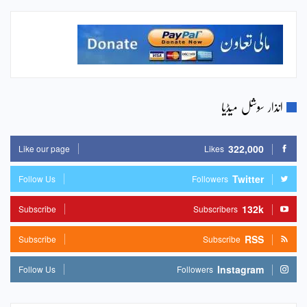
انذار سوشل میڈیا
322,000
Like our page
Likes
Twitter
Follow Us
Followers
132k
Subscribe
Subscribers
RSS
Subscribe
Subscribe
Instagram
Follow Us
Followers