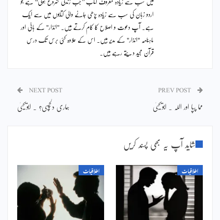
میں سب سے زیادہ معروف کتاب ’’جب زندگی شروع ہوگی‘‘ ہے جو
اردو زبان کی سب سے زیادہ پڑھی جانے والی کتابوں میں سے ایک
ہے۔ آپ دعوت و اصلاح کا کام کرتے ہیں۔ "انذار" کے بانی اور
ماہنامہ "انذار" کے مدیر ہیں۔ اس کے علاوہ کئی برس تک درس
قرآن مجید دیتے رہے ہیں۔
NEXT POST
PREV POST
مما پپا اور اللہ ۔ ابویحییٰ
ہماری دلچسپی؟ ۔ ابویحییٰ
شاید آپ یہ بھی پسند کریں
اخلاقیات
اخلاقیات