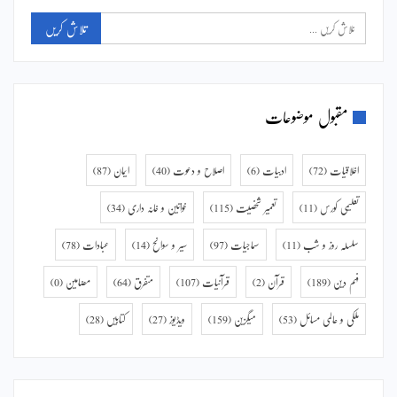
مقبول موضوعات
اخلاقیات
(72)
ادبیات
(6)
اصلاح و دعوت
(40)
ایمان
(87)
تعلیمی کورس
(11)
تعمیر شخصیت
(115)
خواتین و خانہ داری
(34)
سلسلہ روز و شب
(11)
سماجیات
(97)
سیر و سوانح
(14)
عبادات
(78)
فہم دین
(189)
قرآن
(2)
قرآنیات
(107)
متفرق
(64)
مضامین
(0)
ملکی و عالمی مسائل
(53)
میگزین
(159)
ویڈیوز
(27)
کتابیں
(28)