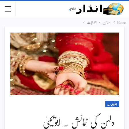
Home
مضامین
اخلاقیات
اخلاقیات
دلہن کی نمائش ۔ ابویحییٰ