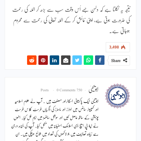
نتیجہ یہ نکلتا ہے کہ دلہن جسے اُس وقت سب سے بڑھ کر اللہ کی رحمت
کی ضرورت ہوتی ہے، اپنی نمائش کر کے اللہ تعالیٰ کی رحمت سے محروم
ہوجاتی ہے۔
3,498
Share
ابویحییٰ
0 Comments
750 Posts
ابویحییٰ ایک پاکستانی اسکالراور مصنف ہیں ۔ آپ نے علوم اسلامیہ
اور کمپیوٹر سائنس میں اونرز اور ماسٹرز کی ڈگریاں فرسٹ کلاس فرسٹ
پوزیشن کے ساتھ حاصل کیں اور سوشل سائنسز میں ایم فل کیا۔ انہوں
نے اپنا پی ایچ ڈی اسلامک اسٹیڈیز میں مکمل کیا۔ آپ کی ڈیڑھ درجن
سے زیادہ تصانیف ہیں جو لاکھوں کی تعداد میں شائع ہوچکی ہیں۔ ان