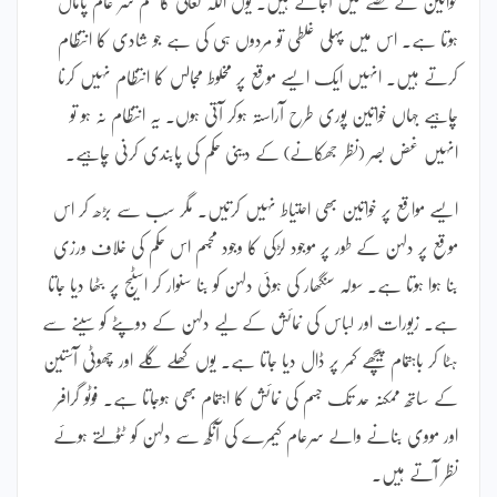
خواتین کے حصے میں آجاتے ہیں۔ یوں اللہ تعالیٰ کا حکم سر عام پامال
ہوتا ہے۔ اس میں پہلی غلطی تو مردوں ہی کی ہے جو شادی کا انتظام
کرتے ہیں۔ انہیں ایک ایسے موقع پر مخلوط مجالس کا انتظام نہیں کرنا
چاہیے جہاں خواتین پوری طرح آراستہ ہوکر آتی ہوں۔ یہ انتظام نہ ہو تو
انہیں غض بصر (نظر جھکانے) کے دینی حکم کی پابندی کرنی چاہیے۔
ایسے مواقع پر خواتین بھی احتیاط نہیں کرتیں۔ مگر سب سے بڑھ کر اس
موقع پر دلہن کے طور پر موجود لڑکی کا وجود مجسم اس حکم کی خلاف ورزی
بنا ہوا ہوتا ہے۔ سولہ سنگھار کی ہوئی دلہن کو بنا سنوار کر اسٹیج پر بٹھا دیا جاتا
ہے۔ زیورات اور لباس کی نمائش کے لیے دلہن کے دوپٹے کو سینے سے
ہٹا کر باہتمام پیچھے کمر پر ڈال دیا جاتا ہے۔ یوں کھلے گلے اور چھوٹی آستین
کے ساتھ ممکنہ حد تک جسم کی نمائش کا اہتمام بھی ہوجاتا ہے۔ فوٹو گرافر
اور مووی بنانے والے سرعام کیمرے کی آنکھ سے دلہن کو ٹٹولتے ہوئے
نظر آتے ہیں۔