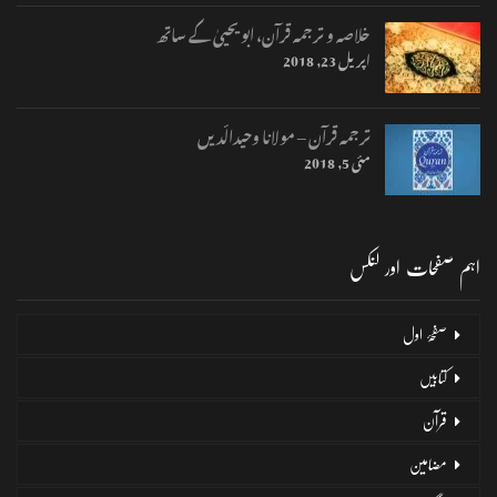
خلاصہ و ترجمہ قرآن، ابو یحییٰ کے ساتھ
اپریل 23, 2018
ترجمہ قرآن – مولانا وحیدالّدیں
مئی 5, 2018
اہم صفحات اور لنکس
صفحۂ اول
کتابیں
قرآن
مضامین