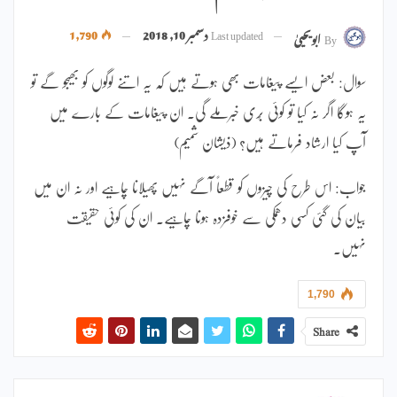
Last updated
دسمبر 10, 2018
1,790
By
ابویحییٰ
سوال: بعض ایسے پیغامات بھی ہوتے ہیں کہ یہ اتنے لوگوں کو بھیجو گے تو
یہ ہوگا اگر نہ کیا تو کوئی بُری خبرملے گی۔ ان پیغامات کے بارے میں
آپ کیا ارشاد فرماتے ہیں؟ (ذیشان شمیم)
جواب: اس طرح کی چیزوں کو قطعاً آگے نہیں پھیلانا چاہیے اور نہ ان میں
بیان کی گئی کسی دھمکی سے خوفزدہ ہونا چاہیے۔ ان کی کوئی حقیقت
نہیں۔
1,790
Share