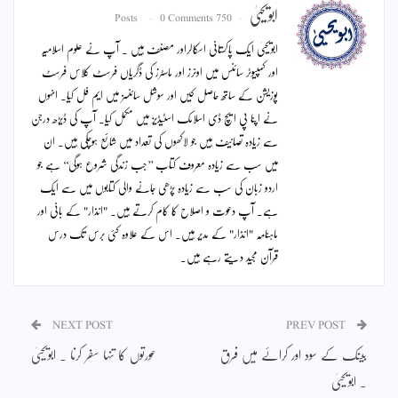
ابویحییٰ
0 Comments
750 Posts
ابویحییٰ ایک پاکستانی اسکالراور مصنف ہیں ۔ آپ نے علوم اسلامیہ
اور کمپیوٹر سائنس میں اونرز اور ماسٹرز کی ڈگریاں فرسٹ کلاس فرسٹ
پوزیشن کے ساتھ حاصل کیں اور سوشل سائنسز میں ایم فل کیا۔ انہوں
نے اپنا پی ایچ ڈی اسلامک اسٹیڈیز میں مکمل کیا۔ آپ کی ڈیڑھ درجن
سے زیادہ تصانیف ہیں جو لاکھوں کی تعداد میں شائع ہوچکی ہیں۔ ان
میں سب سے زیادہ معروف کتاب ’’جب زندگی شروع ہوگی‘‘ ہے جو
اردو زبان کی سب سے زیادہ پڑھی جانے والی کتابوں میں سے ایک
ہے۔ آپ دعوت و اصلاح کا کام کرتے ہیں۔ "انذار" کے بانی اور
ماہنامہ "انذار" کے مدیر ہیں۔ اس کے علاوہ کئی برس تک درس
قرآن مجید دیتے رہے ہیں۔
NEXT POST
PREV POST
بینک کے سود اور کرائے میں فرق
عورتوں کا تنہا سفر کرنا ۔ ابویحییٰ
۔ ابویحییٰ