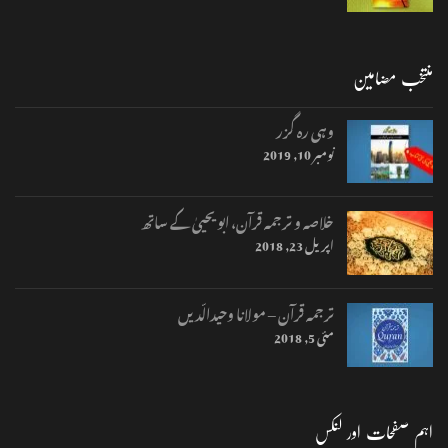
منتخب مضامین
وہی رہ گزر
نومبر 10, 2019
خلاصہ و ترجمہ قرآن، ابو یحییٰ کے ساتھ
اپریل 23, 2018
ترجمہ قرآن – مولانا وحیدالّدیں
مئی 5, 2018
اہم صفحات اور لنکس