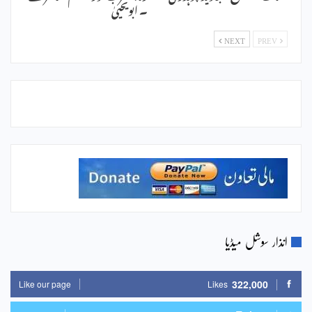
۔ ابویحییٰ
NEXT
PREV
انذار سوشل میڈیا
322,000
Like our page
Likes