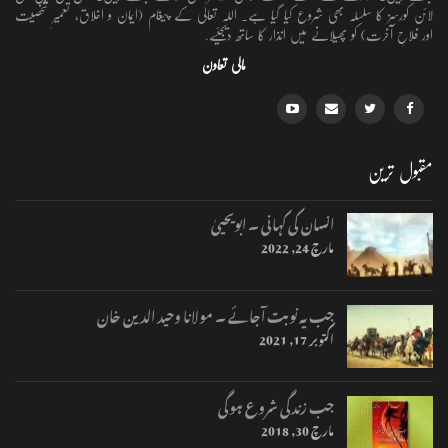
لائن کورسز کا سلسلہ بھی شروع کیا گیا ہے۔ اللہ تعالٰی کے پیغام (ایمان و اخلاق، تعمیرِ شخصیت
اور فلاحِ آخرت) کو پھیلانے میں انذار کا ساتھ دیجئیے.
مالی تعاون
مقبول ترین
انسان کی کہانی ۔ ابویحییٰ
مارچ 24, 2022
جب یہ نوبت آجائے ۔ مولانا وحید الدین خان
اکتوبر 17, 2021
جب زندگی شروع ہوگی
مارچ 30, 2018