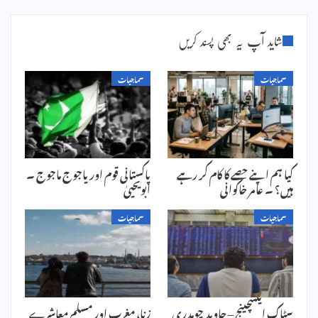
شاید آپ یہ بھی پسند کریں
سماجیات
سماجیات
کیا ہم اپنے حصے کا کام کر رہے
پاکستانی قوم اور یاجوج ماجوج ۔
ہیں؟ ۔ عامر خاکوانی
ابویحییٰ
سماجیات
سماجیات
سٹاک ایکسچینج – جاوید چوہدری
زنا، مغرب اور مسلم معاشرے