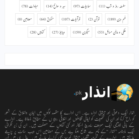
سلسلہ روز و شب
(11)
سماجیات
(97)
سیر و سوانح
(14)
عبادات
(78)
فہم دین
(189)
قرآن
(2)
قرآنیات
(107)
متفرق
(64)
مضامین
(0)
ملکی و عالمی مسائل
(53)
میگزین
(159)
ویڈیوز
(27)
کتابیں
(28)
انذار ایک دعوتی اور تربیتی ادارہ ہے۔ اس ادارے کا مقصد لوگوں میں ایمان واخلاق کے شعور
کو راسخ کرنا اور ان کی شخصیت کو ایمانی تقاضوں اور اخلاقی رویو ں کے مطابق ڈھالنا ہے۔ ادارے
کے بانی ابویحییٰ ایک معروف ریسرچ اسکالر اور کئی کتابوں کے مصنف ہیں۔ ان کی زیر نگرانی
ایک ماہنامہ ’’انذار ‘‘کے نام سے شائع ہوتا ہے جس کے مضامین اس ویب سائٹ پر پڑھے
جاسکتے ہیں۔ ادارے کے تحت مختلف تربیتی کورسز بھی کرائے جاتے ہیں۔ حال ہی میں آن