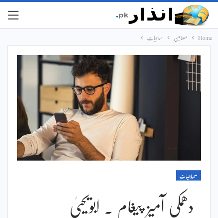
Home
مضامین
سماجیات
سماجیات
دھمکی آمیز پیغام ۔ ابویحییٰ