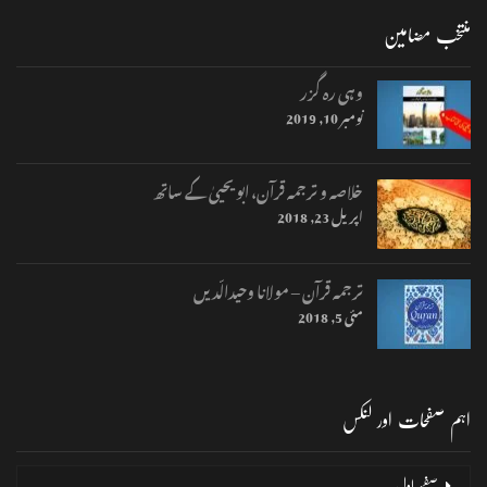
منتخب مضامین
وہی رہ گزر
نومبر 10, 2019
خلاصہ و ترجمہ قرآن، ابو یحییٰ کے ساتھ
اپریل 23, 2018
ترجمہ قرآن – مولانا وحیدالّدیں
مئی 5, 2018
اہم صفحات اور لنکس
صفحۂ اول