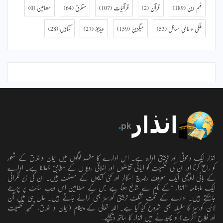
فہم دین
(189)
قرآن
(2)
قرآنیات
(107)
متفرق
(64)
مضامین
(0)
ملکی و عالمی مسائل
(53)
میگزین
(159)
ویڈیوز
(27)
کتابیں
(28)
انذار ایک دعوتی اور تربیتی ادارہ ہے۔ اس ادارے کا مقصد لوگوں میں ایمان واخلاق کے شعور
کو راسخ کرنا اور ان کی شخصیت کو ایمانی تقاضوں اور اخلاقی رویو ں کے مطابق ڈھالنا ہے۔ ادارے
کے بانی ابویحییٰ ایک معروف ریسرچ اسکالر اور کئی کتابوں کے مصنف ہیں۔ ان کی زیر نگرانی
ایک ماہنامہ ’’انذار ‘‘کے نام سے شائع ہوتا ہے جس کے مضامین اس ویب سائٹ پر پڑھے
جاسکتے ہیں۔ ادارے کے تحت مختلف تربیتی کورسز بھی کرائے جاتے ہیں۔ حال ہی میں آن
لائن کورسز کا سلسلہ بھی شروع کیا گیا ہے۔ اللہ تعالٰی کے پیغام (ایمان و اخلاق، تعمیرِ شخصیت
اور فلاحِ آخرت) کو پھیلانے میں انذار کا ساتھ دیجئیے.