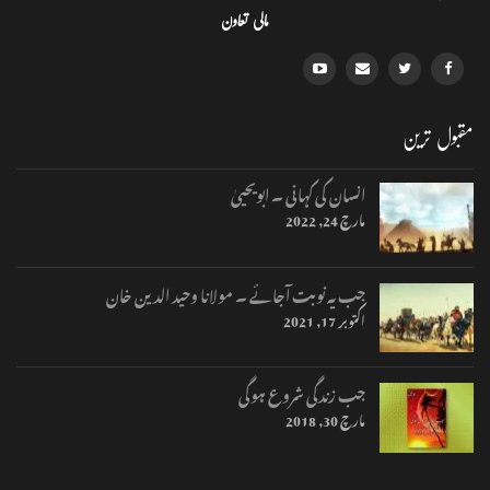
مالی تعاون
مقبول ترین
انسان کی کہانی ۔ ابویحییٰ
مارچ 24, 2022
جب یہ نوبت آجائے ۔ مولانا وحید الدین خان
اکتوبر 17, 2021
جب زندگی شروع ہوگی
مارچ 30, 2018