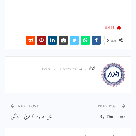
5,663
Share
انذار
0 Comments
324 Posts
NEXT POST
PREV POST
By That Time
انسان اور جانور کا فرق ۔ ابویحییٰ