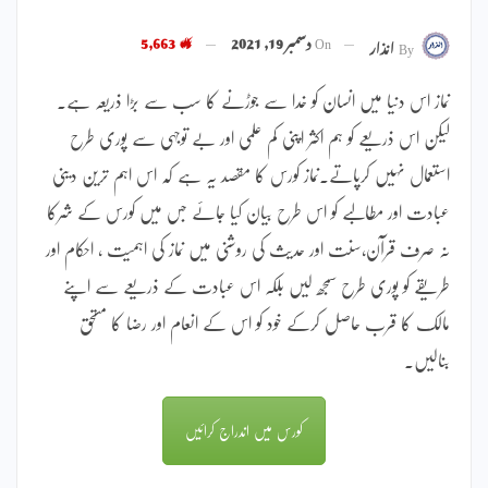
On
دسمبر 19, 2021
5,663
By
انذار
نماز اس دنیا میں انسان کو خدا سے جوڑنے کا سب سے بڑا ذریعہ ہے۔
لیکن اس ذریعے کو ہم اکثر اپنی کم علمی اور بے توجہی سے پوری طرح
استعمال نہیں کرپاتے۔نماز کورس کا مقصد یہ ہے کہ اس اہم ترین دینی
عبادت اور مطالبے کو اس طرح بیان کیا جائے جس میں کورس کے شرکا
نہ صرف قرآن،سنت اور حدیث کی روشنی میں نماز کی اہمیت ، احکام اور
طریقے کو پوری طرح سمجھ لیں بلکہ اس عبادت کے ذریعے سے اپنے
مالک کا قرب حاصل کرکے خود کو اس کے انعام اور رضا کا مستحق
بنالیں۔
کورس میں اندراج کرائیں