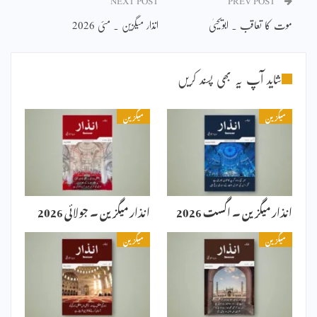
NEXT POST
PREV POST
موت کا تعاقب ۔ ابویحییٰ
انذار میگزین ۔ مئی 2026
شاید آپ یہ بھی پسند کریں
میگزین
میگزین
انذار میگزین ۔ اگست 2026
انذار میگزین ۔ جولائی 2026
میگزین
میگزین