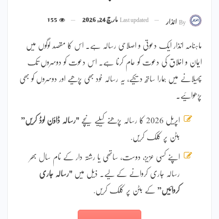
Last updated
مارچ 24, 2026
155
By
انذار
ماہنامہ انذار ایک دعوتی و اصلاحی رسالہ ہے۔ اس کا مقصد لوگوں میں
ایمان و اخلاق کی دعوت کو عام کرنا ہے۔ اس دعوت کو دوسروں تک
پھیلانے میں ہمارا ساتھ دیجیے، یہ رسالہ خود بھی پڑھیے اور دوسروں کو بھی
پڑھوائیے۔
اپریل 2026 کا رسالہ پڑھنے کیلیے نیچے
"رسالہ ڈاؤن لوڈ کریں”
بٹن پر کلک کریں.
اپنے کسی عزیز، دوست، ساتھی یا رشتہ دار کے نام سال بھر
رسالہ جاری کروانے کے لیے۔ ذیل میں
"رسالہ جاری
کروائیں”
کے بٹن پر کلک کریں.