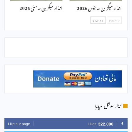
انذار میگزین ۔ جون 2026
انذار میگزین ۔ مئی 2026
NEXT
PREV
انذار سوشل میڈیا
322,000
Like our page
Likes