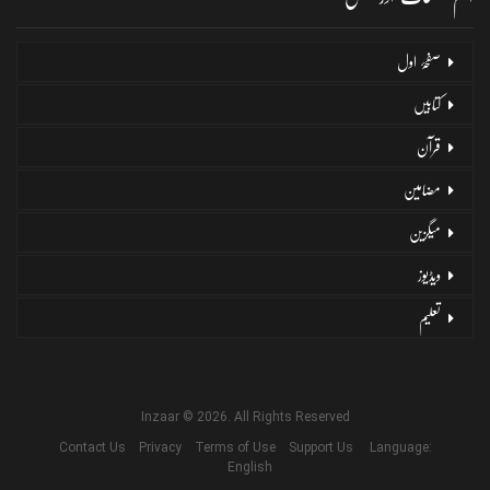
صفحۂ اول
کتابیں
قرآن
مضامین
میگزین
ویڈیوز
تعلیم
Inzaar © 2026. All Rights Reserved
Contact Us
Privacy
Terms of Use
Support Us
Language:
English