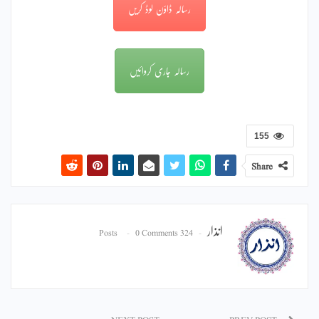
رسالہ ڈاؤن لوڈ کریں
رسالہ جاری کروائیں
155
Share
انذار
0 Comments
324 Posts