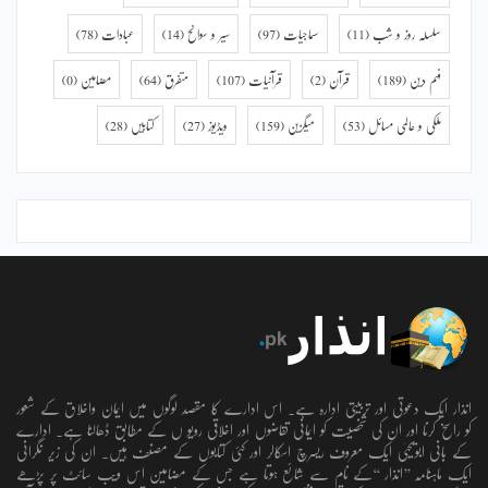
سلسلہ روز و شب
(11)
سماجیات
(97)
سیر و سوانح
(14)
عبادات
(78)
فہم دین
(189)
قرآن
(2)
قرآنیات
(107)
متفرق
(64)
مضامین
(0)
ملکی و عالمی مسائل
(53)
میگزین
(159)
ویڈیوز
(27)
کتابیں
(28)
انذار ایک دعوتی اور تربیتی ادارہ ہے۔ اس ادارے کا مقصد لوگوں میں ایمان واخلاق کے شعور
کو راسخ کرنا اور ان کی شخصیت کو ایمانی تقاضوں اور اخلاقی رویو ں کے مطابق ڈھالنا ہے۔ ادارے
کے بانی ابویحییٰ ایک معروف ریسرچ اسکالر اور کئی کتابوں کے مصنف ہیں۔ ان کی زیر نگرانی
ایک ماہنامہ ’’انذار ‘‘کے نام سے شائع ہوتا ہے جس کے مضامین اس ویب سائٹ پر پڑھے