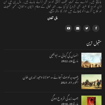
جاسکتے ہیں۔ ادارے کے تحت مختلف تربیتی کورسز بھی کرائے جاتے ہیں۔ حال ہی میں آن
لائن کورسز کا سلسلہ بھی شروع کیا گیا ہے۔ اللہ تعالٰی کے پیغام (ایمان و اخلاق، تعمیرِ شخصیت
اور فلاحِ آخرت) کو پھیلانے میں انذار کا ساتھ دیجئیے.
مالی تعاون
مقبول ترین
انسان کی کہانی ۔ ابویحییٰ
مارچ 24, 2022
جب یہ نوبت آجائے ۔ مولانا وحید الدین خان
اکتوبر 17, 2021
جب زندگی شروع ہوگی
مارچ 30, 2018