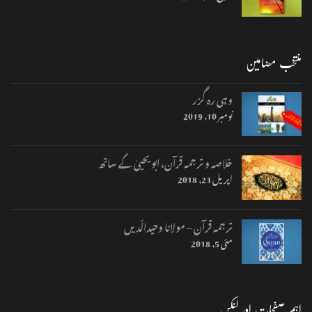
منتخب مضامین
وہی رہ گزر
نومبر 10, 2019
خلاصہ و ترجمہ قرآن، ابو یحییٰ کے ساتھ
اپریل 23, 2018
ترجمہ قرآن – مولانا وحیدالّدیں
مئی 5, 2018
اہم صفحات اور لنکس