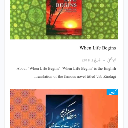
When Life Begins
ابویحییٰ
مارچ 2, 2018
About "When Life Begins" ‘When Life Begins’ is the English
translation of the famous novel titled ‘Jab Zindagi…
کتابیں