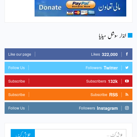
انذار سوشل میڈیا
322,000
Like our page
Likes
Twitter
Follow Us
Followers
132k
Subscribe
Subscribers
RSS
Subscribe
Subscribe
Instagram
Follow Us
Followers