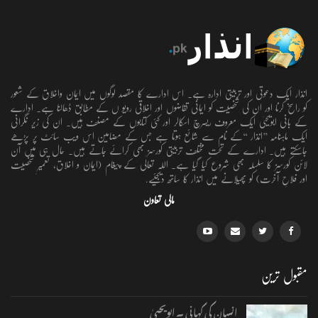
انذار ایک دعوتی اور تربیتی ادارہ ہے۔ اس ادارے کا مقصد لوگوں میں ایمان واخلاق کے شعور
کو راسخ کرنا اور ان کی شخصیت کو ایمانی تقاضوں اور اخلاقی رویو ں کے مطابق ڈھالنا ہے۔ ادارے
کے بانی ابویحییٰ ایک معروف ریسرچ اسکالر اور کئی کتابوں کے مصنف ہیں۔ ان کی زیر نگرانی
ایک ماہنامہ ’’انذار ‘‘کے نام سے شائع ہوتا ہے جس کے مضامین اس ویب سائٹ پر پڑھے
جاسکتے ہیں۔ ادارے کے تحت مختلف تربیتی کورسز بھی کرائے جاتے ہیں۔ حال ہی میں آن
لائن کورسز کا سلسلہ بھی شروع کیا گیا ہے۔ اللہ تعالٰی کے پیغام (ایمان و اخلاق، تعمیرِ شخصیت
اور فلاحِ آخرت) کو پھیلانے میں انذار کا ساتھ دیجئیے.
مالی تعاون
مقبول ترین
انسان کی کہانی ۔ ابویحییٰ