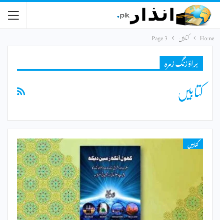
Home
کتابیں
Page 3
براؤزنگ زمرہ
کتابیں
کتابیں