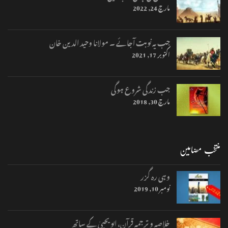
مارچ 24, 2022
جب یہ نوبت آجائے ۔ مولانا وحید الدین خان
اکتوبر 17, 2021
جب زندگی شروع ہوگی
مارچ 30, 2018
منتخب مضامین
وہی رہ گزر
نومبر 10, 2019
خلاصہ و ترجمہ قرآن، ابو یحییٰ کے ساتھ