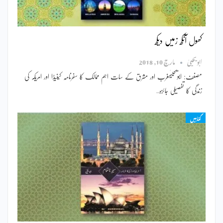
کھول آنکھ زمیں دیکھ
ابویحییٰ
مارچ 10, 2018
مصنف: ابویحییٰمغرب اور مشرق کے سات اہم ممالک کا سفرنامہ کینیڈا اور امریکہ کی
زندگی کا تفصیلی جائزہ…
کتابیں