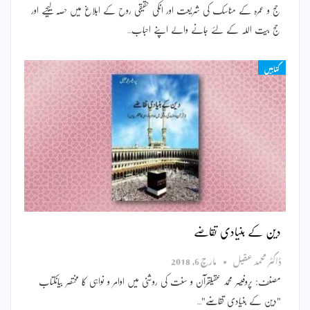
حج و عمرہ کے مناسک کی شریعت اور انکی حقیقی روح کے ابلاغ میں حصہ لیجیے اور
حج بیت اللہ کے لئے جانے والے اپنے احباب…
کتابیں
دین کے بنیادی تقاضے
ڈاکٹر محمد عقیل
مارچ 6, 2018
مصنف: پروفیسر محمد عقیلقرآن و سنت کی روشنی میں اوامر و نواہی کا مختصر بیانکتاب
"دین کے بنیادی تقاضے"…