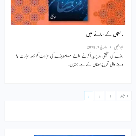
رحمتوں کے سائے میں
ابویحییٰ
مارچ 1, 2018
روزے کی حقیقی روح پیدا کرنے والے مضامینروزے کی عبادت کو زندہ عبادت بنا
دینے والی تحریریںرمضان کے لیے بہترین…
پچھلا
1
2
3