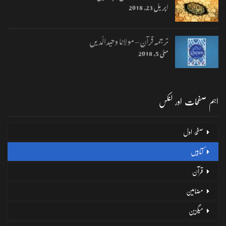
اپریل 23, 2018
ترجمہ قرآن – مولانا وحیدالّدیں
مئی 5, 2018
اہم صفحات اور لنکس
صفحۂ اول
کتابیں
قرآن
مضامین
میگزین