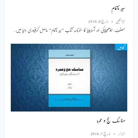
سیر ناتمام
ابویحییٰ
مارچ 8, 2018
مصنف: ابویحییٰترکی اور آسٹریلیا کا سفرنامہ کتاب "سیر ناتمام" حاصل کریںپوری دنیا میں…
کتابیں
مناسک حج و عمرہ
انذار
مارچ 7, 2018