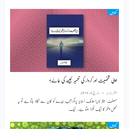
کتابیں
اپنی شخصیت اور کردار کی تعمیر کیسے کی جائے؟
مبشر نذیر
مارچ 4, 2018
مصنف: مبشر نذیراسلامک اسٹڈیز پروگرامجب ہیرے کو کان سے نکالا جاتا ہے تو یہ
محض پتھر کا ایک ٹکڑا ہوتا ہے۔ ایک…
کتابیں