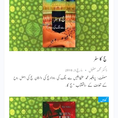
حج کا سفر
ڈاکٹر محمد عقیل
مارچ 3, 2018
مصنف: پروفیسر محمد عقیلابلیس سے جنگ کی رودادحج کی داستان حج کی اصل روح
کے تعارف کے ساتھکتاب "حج کا…
کتابیں