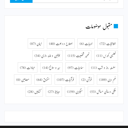
مقبول موضوعات
اخلاقیات
(72)
ادبیات
(6)
اصلاح و دعوت
(40)
ایمان
(87)
تعلیمی کورس
(11)
تعمیر شخصیت
(115)
خواتین و خانہ داری
(34)
سلسلہ روز و شب
(11)
سماجیات
(97)
سیر و سوانح
(14)
عبادات
(78)
فہم دین
(189)
قرآن
(2)
قرآنیات
(107)
متفرق
(64)
مضامین
(0)
ملکی و عالمی مسائل
(53)
میگزین
(159)
ویڈیوز
(27)
کتابیں
(28)